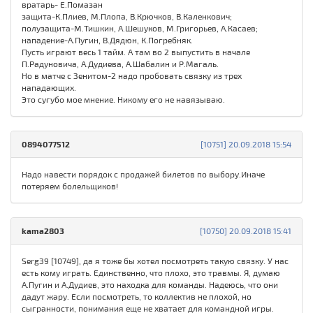
вратарь- Е.Помазан
защита-К.Плиев, М.Плопа, В.Крючков, В.Каленкович;
полузащита-М.Тишкин, А.Шешуков, М.Григорьев, А.Касаев;
нападение-А.Пугин, В.Дядюн, К.Погребняк.
Пусть играют весь 1 тайм. А там во 2 выпустить в начале
П.Радуновича, А.Дудиева, А.Шабалин и Р.Магаль.
Но в матче с Зенитом-2 надо пробовать связку из трех
нападающих.
Это сугубо мое мнение. Никому его не навязываю.
0894077512
[10751] 20.09.2018 15:54
Надо навести порядок с продажей билетов по выбору.Иначе
потеряем болельщиков!
kama2803
[10750] 20.09.2018 15:41
Serg39 [10749], да я тоже бы хотел посмотреть такую связку. У нас
есть кому играть. Единственно, что плохо, это травмы. Я, думаю
А.Пугин и А.Дудиев, это находка для команды. Надеюсь, что они
дадут жару. Если посмотреть, то коллектив не плохой, но
сыгранности, понимания еще не хватает для командной игры.