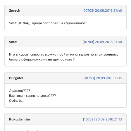
2mech
[10765] 20.09.2018 21:40
Smit [10764], вроде паспорта не спрашивают.
Smit
[10764] 20.09.2018 21:38
Кто в курсе , скажите можно пройти на стадион по электронному
билету оформленному на другое имя ?
Durgulel
[10763] 20.09.2018 21:15
Ледяхов????
Балтика - свинско мясо????
Оуффф...
Kukudjamba
[10762] 20.09.2018 21:13