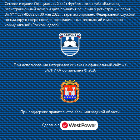
Сетевое издание Официальный сайт Футбольного клуба «Балтика»,
регистрационный номер и дата принятия решения о регистрации: серия
Эл № ФС77-85372 от 30 мая 2023 г, зарегистрировано Федеральной службой
по надзору в сфере связи, информационных технологий и массовых
коммуникаций (Роскомнадзор).
При использовании материалов ссылка на официальный сайт ФК
БАЛТИКА обязательна © 2026
При поддержке правительства Калининградской области
Я соглашаюсь с тем, что владелец сайта использует файлы cookie для
повышения удобства работы на сайте и сервис Яндекс.Метрика. Оставаясь
Сделано в
на сайте, я соглашаюсь с
политикой их применения
.
Принять