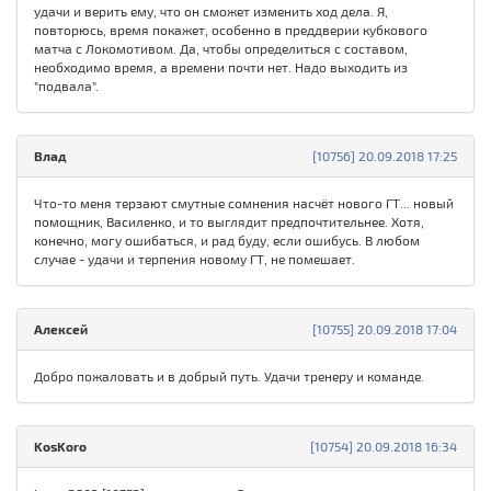
удачи и верить ему, что он сможет изменить ход дела. Я,
повторюсь, время покажет, особенно в преддверии кубкового
матча с Локомотивом. Да, чтобы определиться с составом,
необходимо время, а времени почти нет. Надо выходить из
"подвала".
Влад
[10756] 20.09.2018 17:25
Что-то меня терзают смутные сомнения насчёт нового ГТ... новый
помощник, Василенко, и то выглядит предпочтительнее. Хотя,
конечно, могу ошибаться, и рад буду, если ошибусь. В любом
случае - удачи и терпения новому ГТ, не помешает.
Алексей
[10755] 20.09.2018 17:04
Добро пожаловать и в добрый путь. Удачи тренеру и команде.
KosKoro
[10754] 20.09.2018 16:34