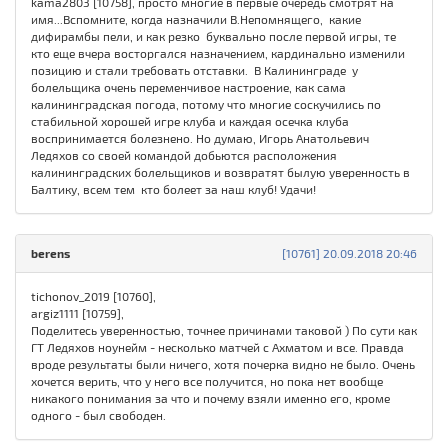
kama2803 [10758], просто многие в первые очередь смотрят на
имя...Вспомните, когда назначили В.Непомнящего, какие
дифирамбы пели, и как резко буквально после первой игры, те
кто еще вчера восторгался назначением, кардинально изменили
позицию и стали требовать отставки. В Калининграде у
болельщика очень переменчивое настроение, как сама
калининградская погода, потому что многие соскучились по
стабильной хорошей игре клуба и каждая осечка клуба
воспринимается болезнено. Но думаю, Игорь Анатольевич
Ледяхов со своей командой добьются расположения
калининградских болельщиков и возвратят былую уверенность в
Балтику, всем тем кто болеет за наш клуб! Удачи!
berens
[10761] 20.09.2018 20:46
tichonov_2019 [10760],
argiz1111 [10759],
Поделитесь уверенностью, точнее причинами таковой ) По сути как
ГТ Ледяхов ноунейм - несколько матчей с Ахматом и все. Правда
вроде результаты были ничего, хотя почерка видно не было. Очень
хочется верить, что у него все получится, но пока нет вообще
никакого понимания за что и почему взяли именно его, кроме
одного - был свободен.