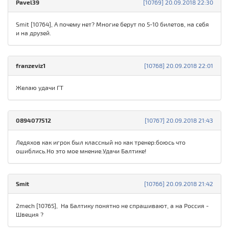
Pavel39
[10769] 20.09.2018 22:30
Smit [10764], А почему нет? Многие берут по 5-10 билетов, на себя
и на друзей.
franzeviz1
[10768] 20.09.2018 22:01
Желаю удачи ГТ
0894077512
[10767] 20.09.2018 21:43
Ледяхов как игрок был классный но как тренер:боюсь что
ошиблись.Но это мое мнение.Удачи Балтике!
Smit
[10766] 20.09.2018 21:42
2mech [10765], На Балтику понятно не спрашивают, а на Россия -
Швеция ?