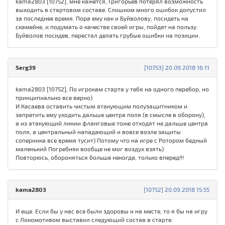
kama2803 [10752], мне кажется, Григорьев потерял возможность
выходить в стартовом составе. Слишком много ошибок допустил
за последнее время. Пора ему как и Буйволову, посидеть на
скамейке, и подумать о качестве своей игры, пойдет на пользу.
Буйволов посидев, перестал делать грубые ошибки на позиции.
Serg39
[10753] 20.09.2018 16:11
kama2803 [10752], По игрокам старта у тебя на одного перебор, но
принципиально все верно)
И Касаева оставить чистым атакующим полузащитником и
запретить ему уходить дальше центра поля (в смысле в оборону),
а из атакующий линии фланговые тоже отходят не дальше центра
поля, а центральный нападающий и вовсе возле защиты
соперника все время тусит) Потому что на игре с Ротором бедный
маленький Погребняк вообще не мог воздух взять)
Повторюсь, обороняться больше некогда, только вперед!!!
kama2803
[10752] 20.09.2018 15:55
И еще. Если бы у нас все были здоровы и на месте, то я бы на игру
с Локомотивом выставил следующий состав в старте: