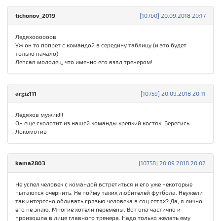
tichonov_2019
[10760] 20.09.2018 20:17
Ледяхоооооов
Уж он то попрет с командой в середину таблицу (и это будет
только начало)
Лепсая молодец, что именно его взял тренером!
argiz111
[10759] 20.09.2018 20:11
Ледяхов мужик!!!
Он еще сколотит из нашей команды крепкий костяк. Берегись
Локомотив
kama2803
[10758] 20.09.2018 20:02
Не успел человек с командой встретиться и его уже некоторые
пытаются очернить. Не пойму таких любителей футбола. Неужели
так интересно обливать грязью человека в соц сетях? Да, я лично
его не знаю. Многие хотели перемены. Вот она частично и
произошла в лице главного тренера. Надо только желать ему