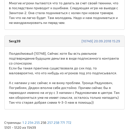
Многие игроки пытаются что то делать за счет своей техники, что
в последствии приводит к ошибкам. Следующая игра на выезде с
Зенитом-2. Она стала подниматься с колен при новом тренере.
Так что не легко будет. Там молодежь. Надо и нам подниматься и
не мандражировать ни перед чем.
Serg39
[10749] 20.09.2018 15:29
Полдюймовый [10748], Сейчас хотя бы есть реальное
подтверждение будущим деньгам в виде подписанного контракта
со спонсором.
Если бы такая практика существовала до сих пор, то
маловероятно, что кто нибудь из игроков под это подписывался.
А с напами у нас сейчас я не вижу проблем. Троица Радунович,
Погребняк, Дядюн вполне себе достойно. Причем сейчас бы я
переходил именно на игру с 3 напами с Радуновичем в центре. Так
как обороняться уже не имеет смысла, осталось только нападать)
Так что старая добрая схема 4-3-3 нам в помощь))
Страницы:
1
2
254
255
256
257
258
771
772
5101 - 5120 из 15439