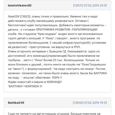
bolels4ikalex82
[13631] 07.02.2019 20:01
Alex039 [13625], очень точно и правильно. Именно так и надо
действовать клубу желающему развиваться. Готовая (
бесплатная) идея популяризации. Добавить некоторые моменты -
детали , и готовая ПРОГРАММА РАЗВИТИЯ -ПОПУЛЯРИЗАЦИИ
клуба. На стадионе "Краснодара" видел много организованных
групп детей и юношей. У "Локо", говорят , много программ по
привлечению болельщиков. С нашей инфраструктурой(с условием
её развития) - преступление -не вернуться в РПЛ.
Очень огорчило интервью с бывшим ГД. Оказывается, одно из
достижений ,его команды(управленцев) было привлечение на
трибуны , матч с "Локо",более 25 тыс. болельщиков. Только из
моих близких и друзей , почти никто не пошёл на "Локо"(ходивших
на "зенит"), с формулировкой: "не надо смотреть на позор". Потом ,
конечно- пожалели , но таких было очень много. Была бы БАЛТИКА
на ходу , - аншлаг обеспечен. 100% !!
Ждём новостей и верим в КОМАНДУ!
"БАЛТИКА"-ЧЕМПИОН !!!
Baltika039
[13630] 07.02.2019 19:53
Судя по запрету на регистрацию игроков, больше новичков не