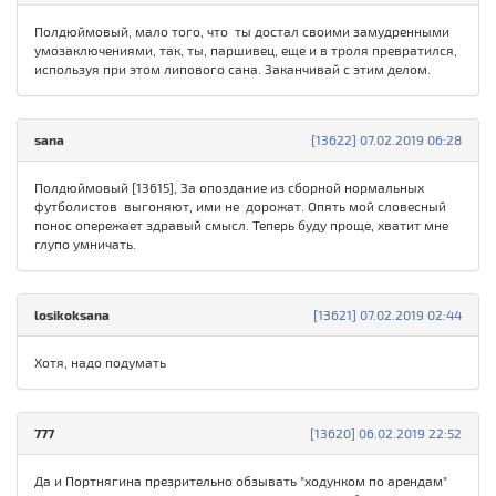
Полдюймовый, мало того, что ты достал своими замудренными
умозаключениями, так, ты, паршивец, еще и в троля превратился,
используя при этом липового сана. Заканчивай с этим делом.
sаna
[13622] 07.02.2019 06:28
Полдюймовый [13615], За опоздание из сборной нормальных
футболистов выгоняют, ими не дорожат. Опять мой словесный
понос опережает здравый смысл. Теперь буду проще, хватит мне
глупо умничать.
losikoksana
[13621] 07.02.2019 02:44
Хотя, надо подумать
777
[13620] 06.02.2019 22:52
Да и Портнягина презрительно обзывать "ходунком по арендам"