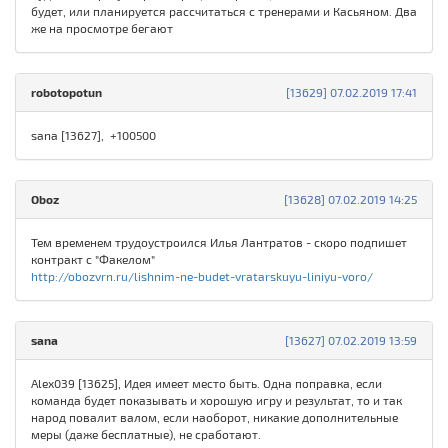
будет, или планируется рассчитаться с тренерами и Касьяном. Два
же на просмотре бегают
robotopotun
[13629] 07.02.2019 17:41
sana [13627], +100500
Oboz
[13628] 07.02.2019 14:25
Тем временем трудоустроился Илья Лантратов - скоро подпишет
контракт с "Факелом"
http://obozvrn.ru/lishnim-ne-budet-vratarskuyu-liniyu-voro/
sana
[13627] 07.02.2019 13:59
Alex039 [13625], Идея имеет место быть. Одна поправка, если
команда будет показывать и хорошую игру и результат, то и так
народ повалит валом, если наоборот, никакие дополнительные
меры (даже бесплатные), не сработают.