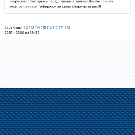
некрасиво!Повторюсь,перед глазами пример Дзюбы!К тому
же,в отличии от Гафара,он за свою сборную играл!!!
Страницы:
1
2
113
114
115
116
117
771
772
2281 - 2300 из 15439