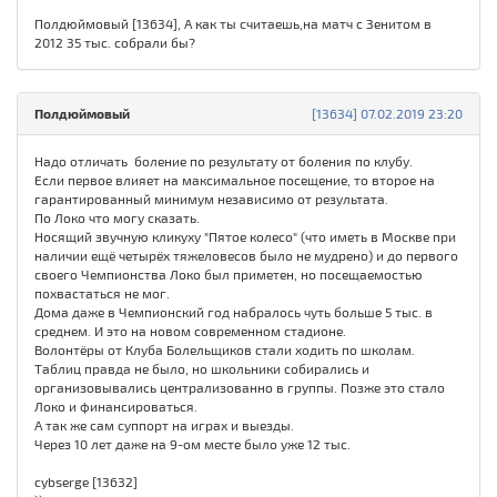
Полдюймовый [13634], А как ты считаешь,на матч с Зенитом в
2012 35 тыс. собрали бы?
Полдюймовый
[13634] 07.02.2019 23:20
Надо отличать боление по результату от боления по клубу.
Если первое влияет на максимальное посещение, то второе на
гарантированный минимум независимо от результата.
По Локо что могу сказать.
Носящий звучную кликуху "Пятое колесо" (что иметь в Москве при
наличии ещё четырёх тяжеловесов было не мудрено) и до первого
своего Чемпионства Локо был приметен, но посещаемостью
похвастаться не мог.
Дома даже в Чемпионский год набралось чуть больше 5 тыс. в
среднем. И это на новом современном стадионе.
Волонтёры от Клуба Болельщиков стали ходить по школам.
Таблиц правда не было, но школьники собирались и
организовывались централизованно в группы. Позже это стало
Локо и финансироваться.
А так же сам суппорт на играх и выезды.
Через 10 лет даже на 9-ом месте было уже 12 тыс.
cybserge [13632]