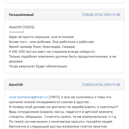
Полдюймовый
[13626] 07.02.2019 11:49
Alex039 [13625],
+++++++!
Идея не просто хорошая, она отличная.
Более того - она рабочая. Она работала и работает.
Яркий пример Локо, Краснодар, Самара.
А 100-200 пустых мест на стадионе всегда найдутся.
Только подобная компания должна быть продолжительная, а не
разовая.
Тогда результат будет обязательно.
Alex039
[13625] 07.02.2019 11:09
vova.bumerang@mail.ru
[13617], я все же склоняюсь к тому что
причина низкой посещаемости совсем в другом...
И почему клуб должен на зрителях не зарабатывать, а тратиться?
Ведь сотрудникам (охрана, кассы, педагоги в детской комнате,
стюарты, уборщики...) платить нужно, те же коммунальные и т.д.
По такой логике можно у кинотеатра просить: пускайте людей
бесплатно в следующий раз мы возможно платно захотим