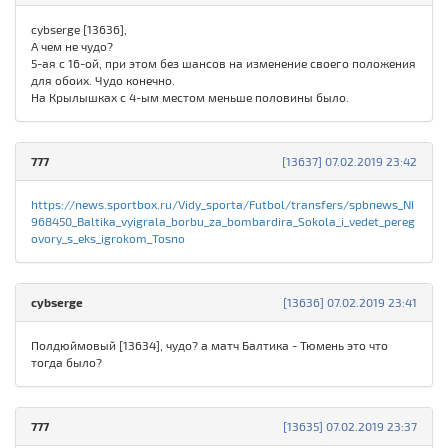
cybserge [13636],
А чем не чудо?
5-ая с 16-ой, при этом без шансов на изменение своего положения
для обоих. Чудо конечно.
На Крылышках с 4-ым местом меньше половины было.
777
[13637] 07.02.2019 23:42
https://news.sportbox.ru/Vidy_sporta/Futbol/transfers/spbnews_NI
968450_Baltika_vyigrala_borbu_za_bombardira_Sokola_i_vedet_pereg
ovory_s_eks_igrokom_Tosno
cybserge
[13636] 07.02.2019 23:41
Полдюймовый [13634], чудо? а матч Балтика - Тюмень это что
тогда было?
777
[13635] 07.02.2019 23:37