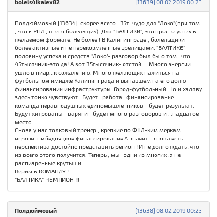
bolels4ikalex82
[13639] 08.02.2019 00:23
Полдюймовый [13634], скорее всего , 35т. чудо для "Локо"(при том
, что в РПЛ , я, его болельщик). Для "БАЛТИКИ", это просто успех в
желаемом формате. Не более ! В Калининграде , болельщики-
более активные и не перекормленные зрелищами. "БАЛТИКЕ"-
половину успеха и средств "Локо"- разговор был бы о том , что
45тысячник-это да! А вот 35тысячник- отстой.... Много энергии
ушло в пиар...к сожалению. Много желающих нажиться на
футбольном имидже Калининграда и выпавшем на его долю
финансировании инфраструктуры. Город-футбольный. Но и халяву
здесь тонко чувствуют. Будет : работа , финансирование ,
команда неравнодушных единомышленников - будет результат.
Будут хитрованы - варяги - будет много разговоров и ...надцатое
место.
Снова у нас толковый тренер , крепкие по ФНЛ-ким меркам
игроки, не бедняцкое финансирование.А значит - снова есть
перспектива достойно представить регион ! И не долго ждать ,что
из всего этого получится. Теперь , мы- одни из многих ,а не
распиаренные крутыши.
Верим в КОМАНДУ !
"БАЛТИКА"-ЧЕМПИОН !!!
Полдюймовый
[13638] 08.02.2019 00:23