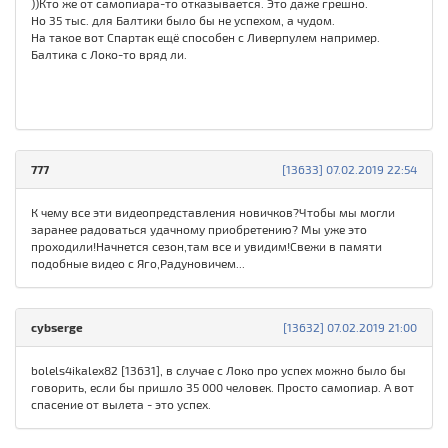
))Кто же от самопиара-то отказывается. Это даже грешно.
Но 35 тыс. для Балтики было бы не успехом, а чудом.
На такое вот Спартак ещё способен с Ливерпулем например.
Балтика с Локо-то вряд ли.
777
[13633] 07.02.2019 22:54
К чему все эти видеопредставления новичков?Чтобы мы могли
заранее радоваться удачному приобретению? Мы уже это
проходили!Начнется сезон,там все и увидим!Свежи в памяти
подобные видео с Яго,Радуновичем...
cybserge
[13632] 07.02.2019 21:00
bolels4ikalex82 [13631], в случае с Локо про успех можно было бы
говорить, если бы пришло 35 000 человек. Просто самопиар. А вот
спасение от вылета - это успех.