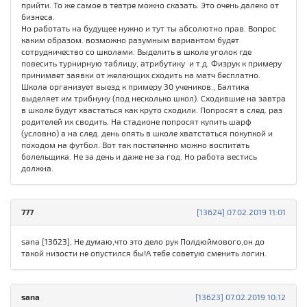
прийти. То же самое в театре можно сказать. Это очень далеко от
бизнеса.
Но работать на будущее нужно и тут ты абсолютно прав. Вопрос
каким образом. возможно разумным вариантом будет
сотрудничество со школами. Выделить в школе уголок где
повесить турнирную таблицу, атрибутику и т.д. Физрук к примеру
принимает заявки от желающих сходить на матч бесплатно.
Школа организует выезд к примеру 30 учеников., Балтика
выделяет им трибнуну (под несколько школ). Сходившие на завтра
в школе будут хвастаться как круто сходили. Попросят в след. раз
родителей их сводить. На стадионе попросят купить шарф
(условно) а на след. день опять в школе хватстаться покупкой и
походом на футбол. Вот так постепенно можно воспитать
болельщика. Не за день и даже не за год. Но работа вестись
должна.
777
[13624] 07.02.2019 11:01
sana [13623], Не думаю,что это дело рук Полдюймового,он до
такой низости не опустился бы!А тебе советую сменить логин.
sana
[13623] 07.02.2019 10:12