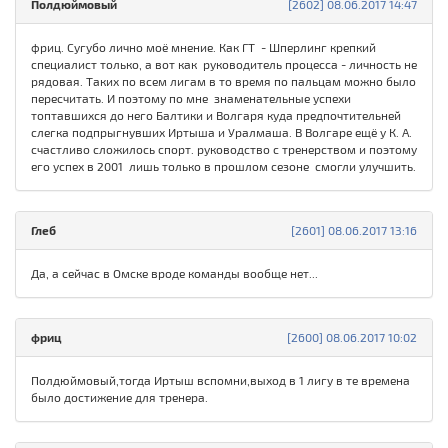
Полдюймовый
[2602] 08.06.2017 14:47
фриц. Сугубо лично моё мнение. Как ГТ - Шперлинг крепкий
специалист только, а вот как руководитель процесса - личность не
рядовая. Таких по всем лигам в то время по пальцам можно было
пересчитать. И поэтому по мне знаменательные успехи
топтавшихся до него Балтики и Волгаря куда предпочтительней
слегка подпрыгнувших Иртыша и Уралмаша. В Волгаре ещё у К. А.
счастливо сложилось спорт. руководство с тренерством и поэтому
его успех в 2001 лишь только в прошлом сезоне смогли улучшить.
Глеб
[2601] 08.06.2017 13:16
Да, а сейчас в Омске вроде команды вообще нет...
фриц
[2600] 08.06.2017 10:02
Полдюймовый,тогда Иртыш вспомни,выход в 1 лигу в те времена
было достижение для тренера.