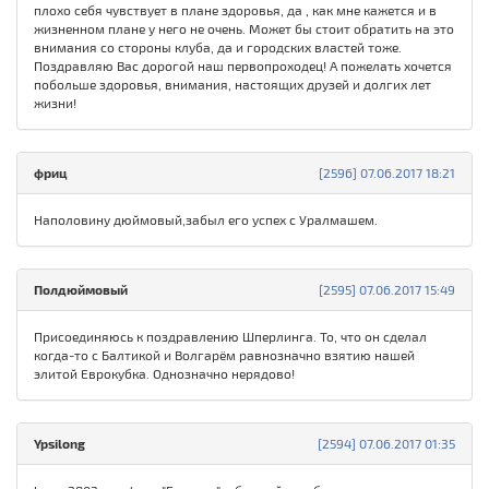
плохо себя чувствует в плане здоровья, да , как мне кажется и в
жизненном плане у него не очень. Может бы стоит обратить на это
внимания со стороны клуба, да и городских властей тоже.
Поздравляю Вас дорогой наш первопроходец! А пожелать хочется
побольше здоровья, внимания, настоящих друзей и долгих лет
жизни!
фриц
[2596] 07.06.2017 18:21
Наполовину дюймовый,забыл его успех с Уралмашем.
Полдюймовый
[2595] 07.06.2017 15:49
Присоединяюсь к поздравлению Шперлинга. То, что он сделал
когда-то с Балтикой и Волгарём равнозначно взятию нашей
элитой Еврокубка. Однозначно нерядово!
Ypsilong
[2594] 07.06.2017 01:35