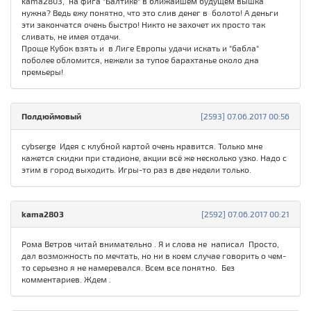
kama2803, на фига "Балтике" в ближайшем будущем вышка
нужна? Ведь ежу понятно, что это слив денег в болото! А деньги
эти закончатся очень быстро! Никто не захочет их просто так
сливать, не имея отдачи.
Проще Кубок взять и в Лиге Европы удачи искать и "бабла"
поболее обломится, нежели за тупое барахтанье около дна
премьеры!
Полдюймовый
[2593] 07.06.2017 00:56
cybserge Идея с клубной картой очень нравится. Только мне
кажется скидки при стадионе, акции всё же несколько узко. Надо с
этим в город выходить. Игры-то раз в две недели только.
kama2803
[2592] 07.06.2017 00:21
Рома Ветров читай внимательно . Я и слова не написал Просто,
дал возможность по мечтать, но ни в коем случае говорить о чем-
то серьезно я не намеревался. Всем все понятно. Без
комментариев. Ждем .