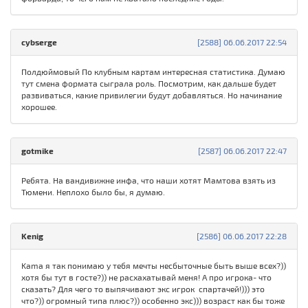
cybserge
[2588] 06.06.2017 22:54
Полдюймовый По клубным картам интересная статистика. Думаю
тут смена формата сыграла роль. Посмотрим, как дальше будет
развиваться, какие привилегии будут добавляться. Но начинание
хорошее.
gotmike
[2587] 06.06.2017 22:47
Ребята. На вандивижне инфа, что наши хотят Мамтова взять из
Тюмени. Неплохо было бы, я думаю.
Kenig
[2586] 06.06.2017 22:28
Kama я так понимаю у тебя мечты несбыточные быть выше всех?))
хотя бы тут в госте?)) не расхахатывай меня! А про игрока- что
сказать? Для чего то выпячивают экс игрок спартачей!))) это
что?)) огромный типа плюс?)) особенно экс))) возраст как бы тоже