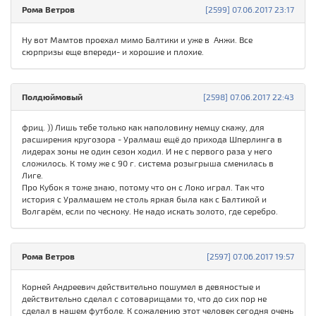
Рома Ветров
[2599] 07.06.2017 23:17
Ну вот Мамтов проехал мимо Балтики и уже в Анжи. Все
сюрпризы еще впереди- и хорошие и плохие.
Полдюймовый
[2598] 07.06.2017 22:43
фриц. )) Лишь тебе только как наполовину немцу скажу, для
расширения кругозора - Уралмаш ещё до прихода Шперлинга в
лидерах зоны не один сезон ходил. И не с первого раза у него
сложилось. К тому же с 90 г. система розыгрыша сменилась в
Лиге.
Про Кубок я тоже знаю, потому что он с Локо играл. Так что
история с Уралмашем не столь яркая была как с Балтикой и
Волгарём, если по чесноку. Не надо искать золото, где серебро.
Рома Ветров
[2597] 07.06.2017 19:57
Корней Андреевич действительно пошумел в девяностые и
действительно сделал с сотоварищами то, что до сих пор не
сделал в нашем футболе. К сожалению этот человек сегодня очень