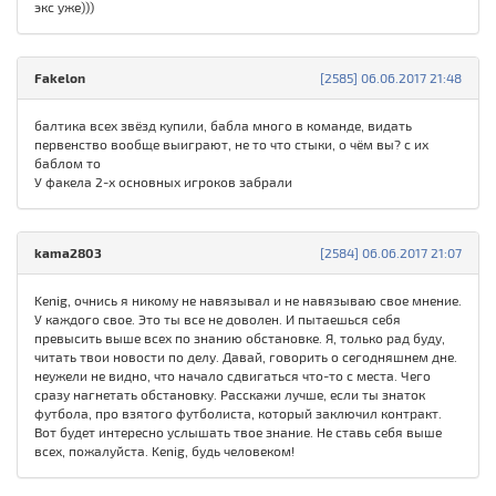
экс уже)))
Fakelon
[2585] 06.06.2017 21:48
балтика всех звёзд купили, бабла много в команде, видать
первенство вообще выиграют, не то что стыки, о чём вы? с их
баблом то
У факела 2-х основных игроков забрали
kama2803
[2584] 06.06.2017 21:07
Kenig, очнись я никому не навязывал и не навязываю свое мнение.
У каждого свое. Это ты все не доволен. И пытаешься себя
превысить выше всех по знанию обстановке. Я, только рад буду,
читать твои новости по делу. Давай, говорить о сегодняшнем дне.
неужели не видно, что начало сдвигаться что-то с места. Чего
сразу нагнетать обстановку. Расскажи лучше, если ты знаток
футбола, про взятого футболиста, который заключил контракт.
Вот будет интересно услышать твое знание. Не ставь себя выше
всех, пожалуйста. Kenig, будь человеком!