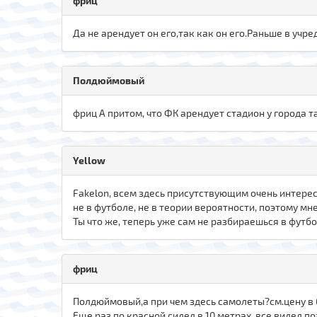
фриц
Да не арендует он его,так как он его.Раньше в учре
Полдюймовый
фриц А притом, что ФК арендует стадион у города
Yellow
Fakelon, всем здесь присутствующим очень интересн
не в футболе, не в теории вероятности, поэтому мнени
Ты что же, теперь уже сам не разбираешься в футб
фриц
Полдюймовый,а при чем здесь самолеты?см.цену в 
Еще раз по красной,сидел в 10 метрах, все видел,п