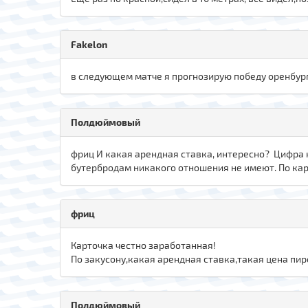
Fakelon
в следующем матче я прогнозирую победу оренбурга,
Полдюймовый
фриц И какая арендная ставка, интересно? Цифра 
бутербродам никакого отношения не имеют. По карт
фриц
Карточка честно заработанная!
По закусону,какая арендная ставка,такая цена пи
Полдюймовый