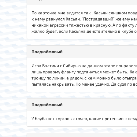
По карточке мне видится так . Касьян слишком поз
к нему рванулся Касьян. "Пострадавший" же ему нах
никакой агрессии тяжестью в красную. А по факту 
жалко будет, если Касьяна действительно в клубе 
Полдюймовый
Игра Балтики с Сибирью на данном этапе понравилас
лишь правому флангу подтянуться может быть. Как 
троицу по линии, а рядом, с кем можно было отыгра
пыталась накрывать. Но менее удачно. Да судя по 
Полдюймовый
У Клуба нет торговых точек, какие претензии к нему