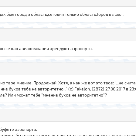
дах был город и область,сегодня только область.Город вышел.
 так же как авиакомпании арендуют аэропорты.
о твое мнение. Продолжай. Хотя, а как же вот это твое: "...не сч
е буков тебе не авторитетно..." (с) Fakelon, [2872] 27.06.2017 в 23
оле? Или может тебе "мнение буков не авторитетно"?
буфете аэропорта.
оэтому я бы тоже его выгнал, просто за удар по ногам сзади как 