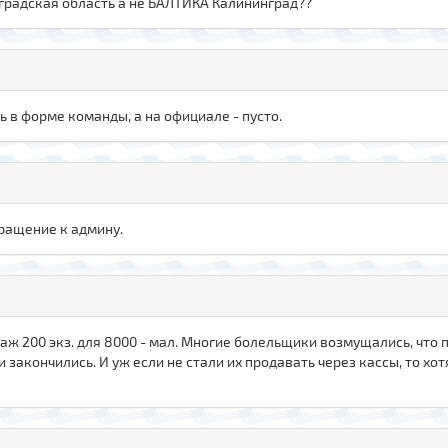
градская область а не БАЛТИКА Калининград??
ь в форме команды, а на официале - пусто.
бращение к админу.
ж 200 экз. для 8000 - мал. Многие болельщики возмущались, что пр
 закончились. И уж если не стали их продавать через кассы, то хо