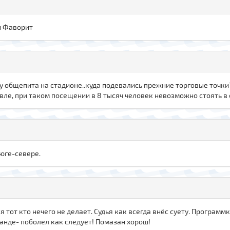
м Фаворит
оду общепита на стадионе..куда подевались прежние торговые точк
ле, при таком посещении в 8 тысяч человек невозможно стоять в 
 юге-севере.
 тот кто нечего не делает. Судья как всегда внёс суету. Програм
анде- поболел как следует! Помазан хорош!