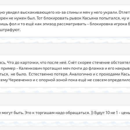
дно увидел выскакивающего из-за спины и мяч у него украли. Отле
рен не нужен был. Тот блокировать рывок Касьяна попытался, ну и
лишь фол и то ещё как эпизод рассматривать - блокировка игрока 
оштрафуют.
ь. Что до карточки, что после неё. Счёт скорее стечение обстояте
пример - Каленкович протащил мяч почти до флажка и его накрыва
ться, не было. Естественно потеря. Аналогично и с проходами Кась
всему Черевченко и с опорной зоной пока ещё не совсем определилс
 могут быть. Это к торгашам надо обращаться. )) Будут 10 не 1 - це