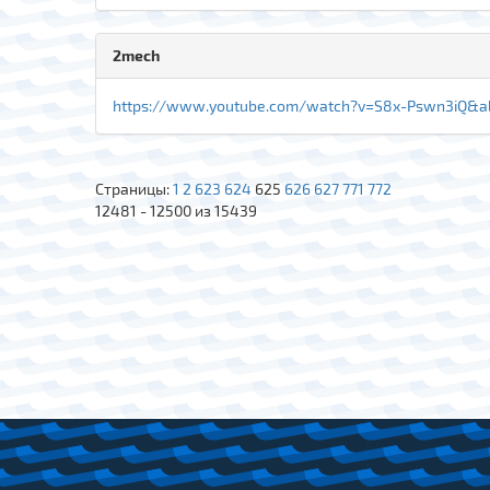
2mech
https://www.youtube.com/watch?v=S8x-Psw
Страницы:
1
2
623
624
625
626
627
771
772
12481 - 12500 из 15439