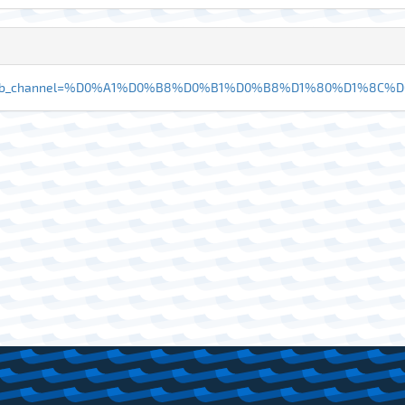
n3iQ&ab_channel=%D0%A1%D0%B8%D0%B1%D0%B8%D1%80%D1%8C