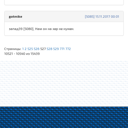
gotmike
[5085] 15.11.2017 00:01
запад39 [5080], Нам он на хер не нужен.
Страницы:
1
2
525
526
527
528
529
771
772
10521 - 10540 из 15439