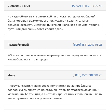
Victor05041954
[5092] 15.11.2017 09:43
Не надо обманывать самих себя и опускаться до оскорблений,
была хорошая возможность послушать и сравнить, такая
возможность есть и сейчас, ничего личного, это о комментариях,
пусть каждый занимается своим делом!
Полдюймовый
[5091] 15.11.2017 03:25
)) У всех сопляков есть явное преимущество перед несопляками. У
них поболе есть что впереди.
slony
[5090] 15.11.2017 01:28
Плюсую, кстати, у меня редко получается из-за проблем со
здоровьем выбираться на стадион чтобы посмотреть домашний
матч наших Балтийцев, а смотреть трансляции с Ивановым - прям
как получить атмосферу живого матча!