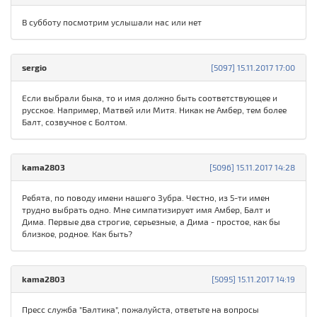
В субботу посмотрим услышали нас или нет
sergio
[5097] 15.11.2017 17:00
Если выбрали быка, то и имя должно быть соответствующее и
русское. Например, Матвей или Митя. Никак не Амбер, тем более
Балт, созвучное с Болтом.
kama2803
[5096] 15.11.2017 14:28
Ребята, по поводу имени нашего Зубра. Честно, из 5-ти имен
трудно выбрать одно. Мне симпатизирует имя Амбер, Балт и
Дима. Первые два строгие, серьезные, а Дима - простое, как бы
близкое, родное. Как быть?
kama2803
[5095] 15.11.2017 14:19
Пресс служба "Балтика", пожалуйста, ответьте на вопросы