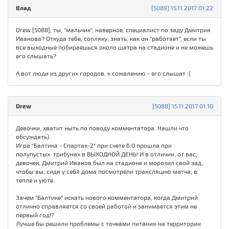
Влад
[5089] 15.11.2017 01:22
Drew [5088], ты, "мальчик", наверное, специалист по заду Дмитрия
Иванова? Откуда тебе, сопляку, знать, как он "работает", если ты
все выходные побираешься около шатра на стадионе и не можешь
его слышать?
А вот люди из других городов, к сожалению - его слышат :(
Drew
[5088] 15.11.2017 01:10
Девочки, хватит ныть по поводу комментатора. Нашли что
обсуждать)
Игра "Балтика - Спартак-2" при счете 6:0 прошла при
полупустых трибунах в ВЫХОДНОЙ ДЕНЬ! И в отличии, от вас,
девочек, Дмитрий Иванов был на стадионе и морозил свой зад,
чтобы вы, сидя у себя дома посмотрели трансляцию матча, в
тепле и уюте.
Зачем "Балтике" искать нового комментатора, когда Дмитрий
отлично справляется со своей работой и занимается этим не
первый год!?
Лучше бы решили проблемы с точками питания на территории