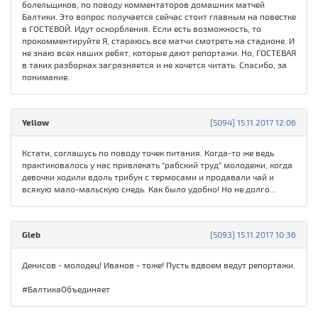
болельщиков, по поводу комментаторов домашних матчей
Балтики. Это вопрос получается сейчас стоит главным на повестке
в ГОСТЕВОЙ. Идут оскорбления. Если есть возможность, то
прокомментируйте Я, стараюсь все матчи смотреть на стадионе. И
не знаю всех наших ребят, которые дают репортажи. Но, ГОСТЕВАЯ
в таких разборках загрязняется и не хочется читать. Спасибо, за
понимание.
Yellow
[5094] 15.11.2017 12:06
Кстати, соглашусь по поводу точек питания. Когда-то же ведь
практиковалось у нас привлекать "рабский труд" молодежи, когда
девочки ходили вдоль трибун с термосами и продавали чай и
всякую мало-мальскую снедь. Как было удобно! Но не долго...
Gleb
[5093] 15.11.2017 10:36
Денисов - молодец! Иванов - тоже! Пусть вдвоем ведут репортажи.
#БалтикаОбъединяет