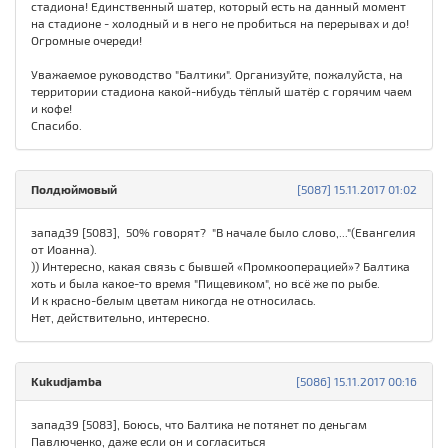
стадиона! Единственный шатер, который есть на данный момент
на стадионе - холодный и в него не пробиться на перерывах и до!
Огромные очереди!
Уважаемое руководство "Балтики". Организуйте, пожалуйста, на
территории стадиона какой-нибудь тёплый шатёр с горячим чаем
и кофе!
Спасибо.
Полдюймовый
[5087] 15.11.2017 01:02
запад39 [5083], 50% говорят? "В начале было слово,..."(Евангелия
от Иоанна).
)) Интересно, какая связь с бывшей «Промкооперацией»? Балтика
хоть и была какое-то время "Пищевиком", но всё же по рыбе.
И к красно-белым цветам никогда не относилась.
Нет, действительно, интересно.
Kukudjamba
[5086] 15.11.2017 00:16
запад39 [5083], Боюсь, что Балтика не потянет по деньгам
Павлюченко, даже если он и согласиться