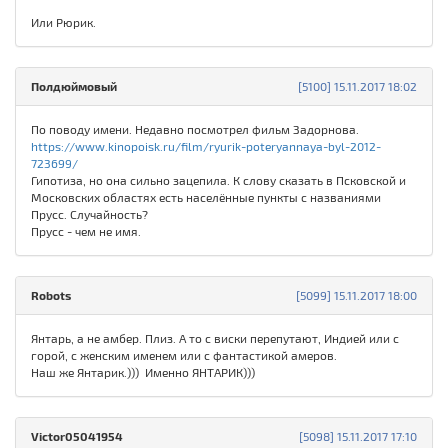
Или Рюрик.
Полдюймовый
[5100] 15.11.2017 18:02
По поводу имени. Недавно посмотрел фильм Задорнова.
https://www.kinopoisk.ru/film/ryurik-poteryannaya-byl-2012-
723699/
Гипотиза, но она сильно зацепила. К слову сказать в Псковской и
Московских областях есть населённые пункты с названиями
Прусс. Случайность?
Прусс - чем не имя.
Robots
[5099] 15.11.2017 18:00
Янтарь, а не амбер. Плиз. А то с виски перепутают, Индией или с
горой, с женским именем или с фантастикой амеров.
Наш же Янтарик.))) Именно ЯНТАРИК)))
Victor05041954
[5098] 15.11.2017 17:10