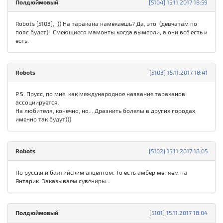
Полдюймовый
[5104] 15.11.2017 18:59
Robots [5103], )) На таракана намекаешь? Да, это (девчатам по
пояс будет)! Смеющиеся мамонты когда вымерли, а они всё есть и
есть.
Robots
[5103] 15.11.2017 18:41
P.S. Прусс, по мне, как международное название тараканов
ассоциируется.
На любителя, конечно, но... Дразнить болелы в других городах,
именно так будут)))
Robots
[5102] 15.11.2017 18:05
По русски и балтийским акцентом. То есть амбер меняем на
Янтарик. Заказываем сувениры...
Полдюймовый
[5101] 15.11.2017 18:04