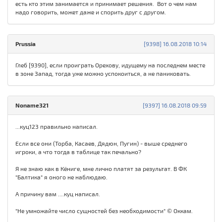
есть кто этим занимается и принимает решения. Вот о чем нам
надо говорить, может даже и спорить друг с другом.
Prussia
[9398] 16.08.2018 10:14
Глеб [9390], если проиграть Орехову, идущему на последнем месте
в зоне Запад, тогда уже можно успокоиться, а не паниковать.
Noname321
[9397] 16.08.2018 09:59
...куц123 правильно написал.
Если все они (Торба, Касаев, Дядюн, Пугин) - выше среднего
игроки, а что тогда в таблице так печально?
Я не знаю как в Кёниге, мне лично платят за результат. В ФК
"Балтика" я оного не наблюдаю.
А причину вам ....куц написал.
"Не умножайте число сущностей без необходимости" © Оккам.