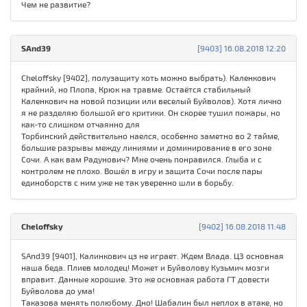
Чем не развитие?
SAnd39
[9403] 16.08.2018 12:20
Cheloffsky [9402], полузащиту хоть можно выбрать). Каленкович
крайний, но Плопа, Крюк на травме. Остаётся стабильный
Каленкович на новой позиции или веселый Буйволов). Хотя лично
я не разделяю большой его критики. Он скорее тушил пожары, но
как-то слишком отчаянно для
Торбинский действительно наелся, особенно заметно во 2 тайме,
большие разрывы между линиями и доминирование в его зоне
Сочи. А как вам Радунович? Мне очень понравился. Глыба и с
контролем не плохо. Вошёл в игру и защита Сочи после пары
единоборств с ним уже не так уверенно шли в борьбу.
Cheloffsky
[9402] 16.08.2018 11:48
SAnd39 [9401], Калинкович цз не играет. Ждем Влада. ЦЗ основная
наша беда. Плиев молодец! Может и Буйволову Кузьмич мозги
вправит. Данные хорошие. Это же основная работа ГТ довести
Буйволова до ума!
Таказова менять полюбому. Дно! Шабалин был неплох в атаке, но