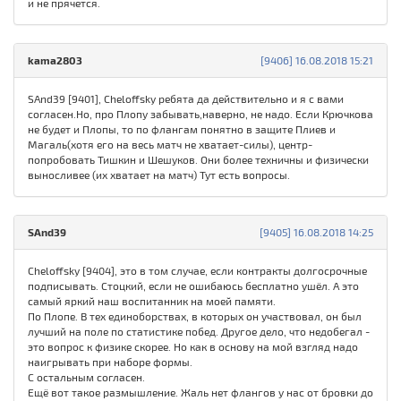
и не прячется.
kama2803
[9406] 16.08.2018 15:21
SAnd39 [9401], Cheloffsky ребята да действительно и я с вами
согласен.Но, про Плопу забывать,наверно, не надо. Если Крючкова
не будет и Плопы, то по флангам понятно в защите Плиев и
Магаль(хотя его на весь матч не хватает-силы), центр-
попробовать Тишкин и Шешуков. Они более техничны и физически
выносливее (их хватает на матч) Тут есть вопросы.
SAnd39
[9405] 16.08.2018 14:25
Cheloffsky [9404], это в том случае, если контракты долгосрочные
подписывать. Стоцкий, если не ошибаюсь бесплатно ушёл. А это
самый яркий наш воспитанник на моей памяти.
По Плопе. В тех единоборствах, в которых он участвовал, он был
лучший на поле по статистике побед. Другое дело, что недобегал -
это вопрос к физике скорее. Но как в основу на мой взгляд надо
наигрывать при наборе формы.
С остальным согласен.
Ещё вот такое размышление. Жаль нет флангов у нас от бровки до