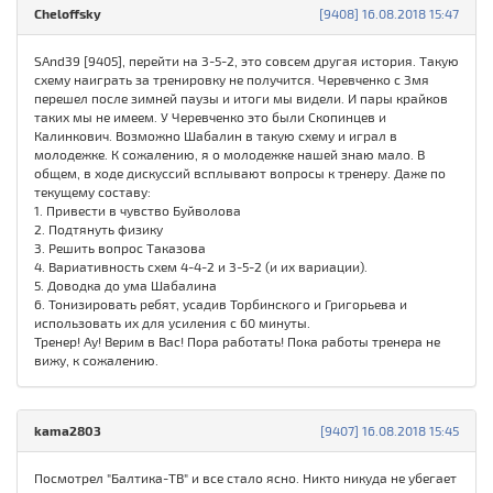
Cheloffsky
[9408] 16.08.2018 15:47
SAnd39 [9405], перейти на 3-5-2, это совсем другая история. Такую
схему наиграть за тренировку не получится. Черевченко с 3мя
перешел после зимней паузы и итоги мы видели. И пары крайков
таких мы не имеем. У Черевченко это были Скопинцев и
Калинкович. Возможно Шабалин в такую схему и играл в
молодежке. К сожалению, я о молодежке нашей знаю мало. В
общем, в ходе дискуссий всплывают вопросы к тренеру. Даже по
текущему составу:
1. Привести в чувство Буйволова
2. Подтянуть физику
3. Решить вопрос Таказова
4. Вариативность схем 4-4-2 и 3-5-2 (и их вариации).
5. Доводка до ума Шабалина
6. Тонизировать ребят, усадив Торбинского и Григорьева и
использовать их для усиления с 60 минуты.
Тренер! Ау! Верим в Вас! Пора работать! Пока работы тренера не
вижу, к сожалению.
kama2803
[9407] 16.08.2018 15:45
Посмотрел "Балтика-ТВ" и все стало ясно. Никто никуда не убегает