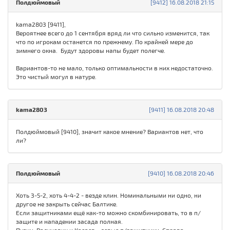
Полдюймовый
[9412] 16.08.2018 21:15
kama2803 [9411],
Вероятнее всего до 1 сентября вряд ли что сильно изменится, так
что по игрокам останется по прежнему. По крайней мере до
зимнего окна. Будут здоровы напы будет полегче.
Вариантов-то не мало, только оптимальности в них недостаточно.
Это чистый могул в натуре.
kama2803
[9411] 16.08.2018 20:48
Полдюймовый [9410], значит какое мнение? Вариантов нет, что
ли?
Полдюймовый
[9410] 16.08.2018 20:46
Хоть 3-5-2, хоть 4-4-2 - везде клин. Номинальными ни одно, ни
другое не закрыть сейчас Балтике.
Если защитниками ещё как-то можно скомбинировать, то в п/
защите и нападении засада полная.