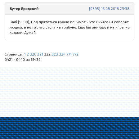
Бутер Бродский
[9393] 15.08.2018 23:38
Глеб [9390], Под прятаться нужно понимать, что ничего не говорят
людям, а не то , что стоят на трибуне. Еще бы они еще и на игры не
ходили. Думай.
Страницы:
1
2
320
321
322
323
324
771
772
6421 - 6440 из 15439