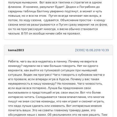
получше нынешних. Вот вам вся тактика и стратегия в одном
флаконе. И конечно, результат будет! Дядюн и Погребняк до
середины таблицы Балтику уверенно подтянут, а может и чуть
повыше, но и все на этом. Пугин всегда начинает как вихрь, а
потом, по ходу сезона, сдувается. Объяснение простое - к концу
сезона многие разыгрываются и Пугин сразу меркнет на их фоне,
он то не прогрессирует никогда, к весне обычно становится
чахлым. В ПЛ он вообще ничем себя не проявил.
kama2803
[9399] 16.08.2018 10:39
Ребята, чего вы все кидаетесь в панику. Почему не верите в
команду? неужели не о чем больше говорить. Нет ни одного
варианта, как выйти из тупиковой ситуации при нынешней
ситуации. Виден же прогресс! Чего говорить о кубковом матче и
его провале, если впереди игра в Курске. Почему у вас такая
неуверенность в нашу команду? Не понимаю. Чего чихвостить,
если еще не все потеряно. Лучше бы предложения свои
высказывали о предстоящей игре, свои мысли. Вот что более
интересно читать. Складывается такое впечатление, что многие
пишут не зная состав команды, кто как играет и сможет играть,
что надо лучше сделать или изменить. Вот интересные мнения
почитать ваши. Это не советы главному тренеру даем, это
обсуждения наши с вами. Об увольнениях это не нам решать. Там