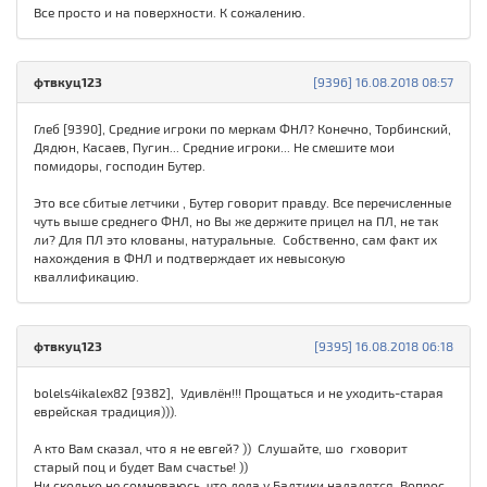
Все просто и на поверхности. К сожалению.
фтвкуц123
[9396] 16.08.2018 08:57
Глеб [9390], Средние игроки по меркам ФНЛ? Конечно, Торбинский,
Дядюн, Касаев, Пугин... Средние игроки... Не смешите мои
помидоры, господин Бутер.
Это все сбитые летчики , Бутер говорит правду. Все перечисленные
чуть выше среднего ФНЛ, но Вы же держите прицел на ПЛ, не так
ли? Для ПЛ это клованы, натуральные. Собственно, сам факт их
нахождения в ФНЛ и подтверждает их невысокую
кваллификацию.
фтвкуц123
[9395] 16.08.2018 06:18
bolels4ikalex82 [9382], Удивлён!!! Прощаться и не уходить-старая
еврейская традиция))).
А кто Вам сказал, что я не евгей? )) Слушайте, шо гховорит
старый поц и будет Вам счастье! ))
Ни сколько не сомневаюсь, что дела у Балтики наладятся. Вопрос