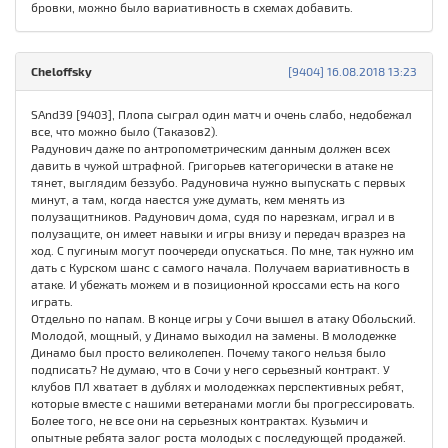
бровки, можно было вариативность в схемах добавить.
Cheloffsky
[9404] 16.08.2018 13:23
SAnd39 [9403], Плопа сыграл один матч и очень слабо, недобежал
все, что можно было (Таказов2).
Радунович даже по антропометрическим данным должен всех
давить в чужой штрафной. Григорьев категорически в атаке не
тянет, выглядим беззубо. Радуновича нужно выпускать с первых
минут, а там, когда наестся уже думать, кем менять из
полузащитников. Радунович дома, судя по нарезкам, играл и в
полузащите, он имеет навыки и игры внизу и передач вразрез на
ход. С пугиным могут поочереди опускаться. По мне, так нужно им
дать с Курском шанс с самого начала. Получаем вариативность в
атаке. И убежать можем и в позиционной кроссами есть на кого
играть.
Отдельно по напам. В конце игры у Сочи вышел в атаку Обольский.
Молодой, мощный, у Динамо выходил на замены. В молодежке
Динамо был просто великолепен. Почему такого нельзя было
подписать? Не думаю, что в Сочи у него серьезный контракт. У
клубов ПЛ хватает в дублях и молодежках перспективных ребят,
которые вместе с нашими ветеранами могли бы прогрессировать.
Более того, не все они на серьезных контрактах. Кузьмич и
опытные ребята залог роста молодых с последующей продажей.