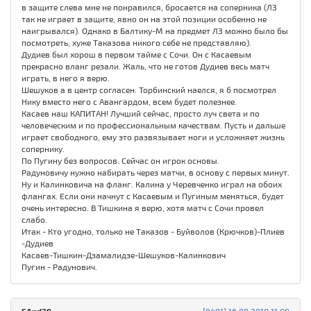
в защите слева мне не понравился, бросается на соперника (ЛЗ
так не играет в защите, явно он на этой позиции особенно не
наигрывался). Однако в Балтику-М на предмет ЛЗ можно было бы
посмотреть, хуже Таказова никого себе не представляю).
Дудиев был хорош в первом тайме с Сочи. Он с Касаевым
прекрасно вланг резали. Жаль, что не готов Дудиев весь матч
играть, в него я верю.
Шешуков а в центр согласен. Торбинский наелся, я б посмотрел
Нику вместо него с Авангардом, всем будет полезнее.
Касаев наш КАПИТАН! Лучший сейчас, просто луч света и по
человеческим и по профессиональным качествам. Пусть и дальше
играет свободного, ему это развязывает ноги и усложняет жизнь
сопернику.
По Пугину без вопросов. Сейчас он игрок основы.
Радуновичу нужно набирать через матчи, в основу с первых минут.
Ну и Калинковича на фланг. Калина у Черевченко играл на обоих
флангах. Если они начнут с Касаевым и Пугиным меняться, будет
очень интересно. В Тишкина я верю, хотя матч с Сочи провел
слабо.
Итак - Кто угодно, только не Таказов - Буйволов (Крючков)-Плиев
-Дудиев
Касаев-Тишкин-Дзамалидзе-Шешуков-Калинкович
Пугин - Радунович.