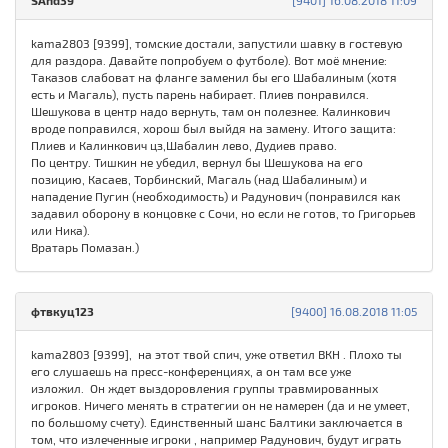
SAnd39
[9401] 16.08.2018 11:09
kama2803 [9399], томские достали, запустили шавку в гостевую
для раздора. Давайте попробуем о футболе). Вот моё мнение:
Таказов слабоват на фланге заменил бы его Шабалиным (хотя
есть и Магаль), пусть парень набирает. Плиев понравился.
Шешукова в центр надо вернуть, там он полезнее. Калинкович
вроде поправился, хорош был выйдя на замену. Итого защита:
Плиев и Калинкович цз,Шабалин лево, Дудиев право.
По центру. Тишкин не убедил, вернул бы Шешукова на его
позицию, Касаев, Торбинский, Магаль (над Шабалиным) и
нападение Пугин (необходимость) и Радунович (понравился как
задавил оборону в концовке с Сочи, но если не готов, то Григорьев
или Ника).
Вратарь Помазан.)
фтвкуц123
[9400] 16.08.2018 11:05
kama2803 [9399], на этот твой спич, уже ответил ВКН . Плохо ты
его слушаешь на пресс-конференциях, а он там все уже
изложил. Он ждет выздоровления группы травмированных
игроков. Ничего менять в стратегии он не намерен (да и не умеет,
по большому счету). Единственный шанс Балтики заключается в
том, что излеченные игроки , например Радунович, будут играть