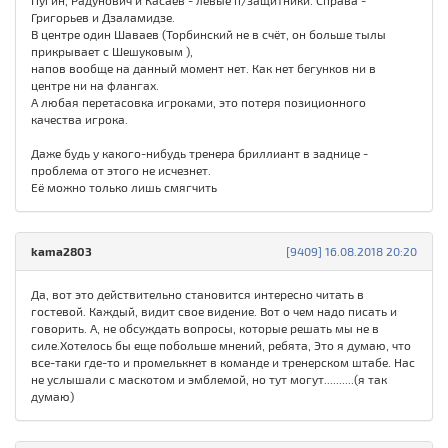
Пугин, Радунович и Касаев - левые п/защитники. Справа -
Григорьев и Дзаламидзе.
В центре один Шаваев (Торбинский не в счёт, он больше тылы
прикрывает с Шешуковым ),
напов вообще на данный момент нет. Как нет бегунков ни в
центре ни на флангах.
А любая перетасовка игроками, это потеря позиционного
качества игрока.
Даже будь у какого-нибудь тренера бриллиант в заднице -
проблема от этого не исчезнет.
Её можно только лишь смягчить
kama2803
[9409] 16.08.2018 20:20
Да, вот это действительно становится интересно читать в
гостевой. Каждый, видит свое видение. Вот о чем надо писать и
говорить. А, не обсуждать вопросы, которые решать мы не в
силе.Хотелось бы еще побольше мнений, ребята, Это я думаю, что
все-таки где-то и промелькнет в команде и тренерском штабе. Нас
не услышали с маскотом и эмблемой, но тут могут..........(я так
думаю)