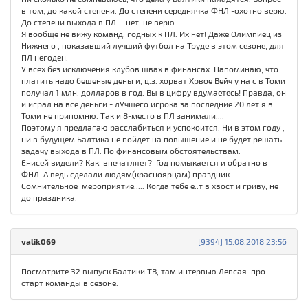
в том, до какой степени. До степени середнячка ФНЛ -охотно верю.
До степени выхода в ПЛ - нет, не верю.
Я вообще не вижу команд, годных к ПЛ. Их нет! Даже Олимпиец из
Нижнего , показавший лучший футбол на Труде в этом сезоне, для
ПЛ негоден.
У всех без исключения клубов швах в финансах. Напоминаю, что
платить надо бешеные деньги, ц.з. хорват Хрвое Вейч у на с в Томи
получал 1 млн. долларов в год. Вы в цифру вдумаетесь! Правда, он
и играл на все деньги - лУчшего игрока за последние 20 лет я в
Томи не припомню. Так и 8-место в ПЛ занимали....
Поэтому я предлагаю расслабиться и успокоится. Ни в этом году ,
ни в будущем Балтика не пойдет на повышение и не будет решать
задачу выхода в ПЛ. По финансовым обстоятельствам.
Енисей видели? Как, впечатляет? Год помыкается и обратно в
ФНЛ. А ведь сделали людям(красноярцам) праздник......
Сомнительное мероприятие..... Когда тебе е..т в хвост и гриву, не
до праздника.
valik069
[9394] 15.08.2018 23:56
Посмотрите 32 выпуск Балтики ТВ, там интервью Лепсая про
старт команды в сезоне.