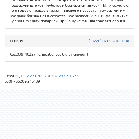
поддержки штанов. Глубокое и бесперспективное ФНЛ. Я сожалею.
но я говорю правду в глаза - никакого просвета премьер-лиги у
Вас даже близко не намечается. Вас развели. А вы, инфантильные,
ну прям как дети поверили. Приношу искренние соболезнования.
FCBK39
[10228] 07.09.2018 17:41
Alex039 [10227], Спасибо. Все билет скачал!!!
Страницы:
1
2
279
280
281
282
283
771
772
5601 - 5620 из 15439