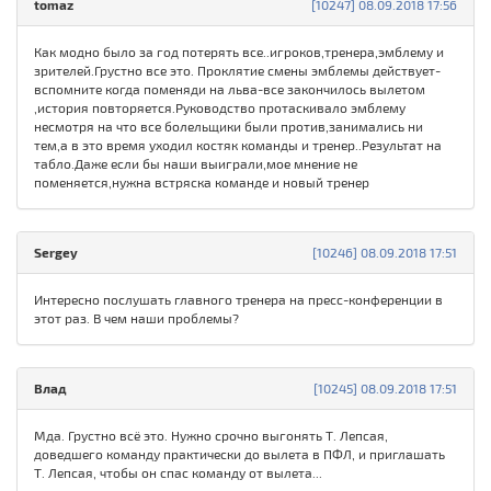
tomaz
[10247] 08.09.2018 17:56
Как модно было за год потерять все..игроков,тренера,эмблему и
зрителей.Грустно все это. Проклятие смены эмблемы действует-
вспомните когда поменяди на льва-все закончилось вылетом
,история повторяется.Руководство протаскивало эмблему
несмотря на что все болельщики были против,занимались ни
тем,а в это время уходил костяк команды и тренер..Результат на
табло.Даже если бы наши выиграли,мое мнение не
поменяется,нужна встряска команде и новый тренер
Sergey
[10246] 08.09.2018 17:51
Интересно послушать главного тренера на пресс-конференции в
этот раз. В чем наши проблемы?
Влад
[10245] 08.09.2018 17:51
Мда. Грустно всё это. Нужно срочно выгонять Т. Лепсая,
доведшего команду практически до вылета в ПФЛ, и приглашать
Т. Лепсая, чтобы он спас команду от вылета...