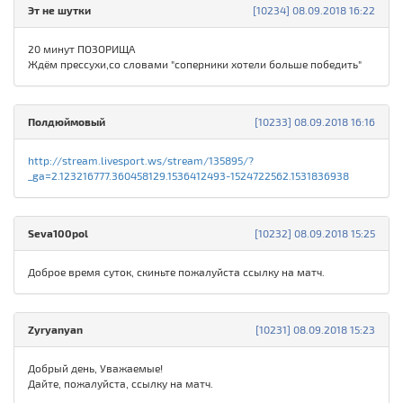
Эт не шутки
[10234] 08.09.2018 16:22
20 минут ПОЗОРИЩА
Ждём прессухи,со словами "соперники хотели больше победить"
Полдюймовый
[10233] 08.09.2018 16:16
http://stream.livesport.ws/stream/135895/?
_ga=2.123216777.360458129.1536412493-1524722562.1531836938
Seva100pol
[10232] 08.09.2018 15:25
Доброе время суток, скиньте пожалуйста ссылку на матч.
Zyryanyan
[10231] 08.09.2018 15:23
Добрый день, Уважаемые!
Дайте, пожалуйста, ссылку на матч.