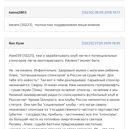
kama2803
[10230] 08.09.2018 10:17
berens [10223], полностью поддерживаю ваше мнение.
бох Кузя
[10229] 07.09.2018 18:05
Alex039 [10225], там и зарабатывать клуб легче и потенциальных
спонсоров легче заинтересовать. Наивно? может быть
Не , не наивно. Инфантильно. Здоровый мужик с мозгами ребенка.
Алекс, "потенциальных спонсоров" в России не существует. Для
тебя это новость? Так вот я тебе докладываю. Серьезный спонсор
назначается. Сверху. И никак иначе. Нам назначили газпромнефть
- существуем (Томь). Назавтра исчезнет спонсор - исчезнем и мы.
Никакой коммерческой радости спонсировать футбольный клуб в
России нет. Кроме Галицкого, все клубы России непонятно в каком
статусе. Они как бы "социальные" клубы - это когда сверху
назначают спонсора из "государственного-частного партнерства"
(убытки - государству, прибыль - частникам), все эти "спонсоры",
по большей части из топливно-энергетического сектора.
Посему , Алекс, судьба Балтики предсказуема настолько,
насколько не появится спонсор из этого сегмента. ЯК - это для