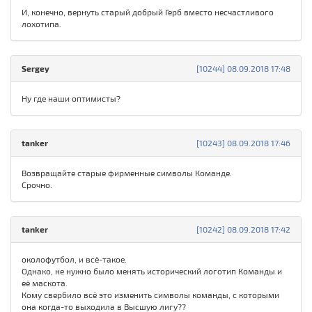
И, конечно, вернуть старый добрый Герб вместо несчастливого
лохотипа.
Sergey
[10244] 08.09.2018 17:48
Ну где наши оптимисты?
tanker
[10243] 08.09.2018 17:46
Возвращайте старые фирменные символы Команде.
Срочно.
tanker
[10242] 08.09.2018 17:42
околофутбол, и всё-такое.
Однако, не нужно было менять исторический логотип Команды и
её маскота.
Кому свербило всё это изменить символы команды, с которыми
она когда-то выходила в Высшую лигу??