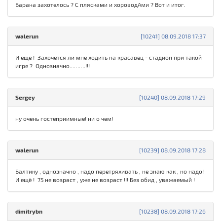
Барана захотелось ? С плясками и хороводАми ? Вот и итог.
walerun
[10241] 08.09.2018 17:37
И ещё ! Захочется ли мне ходить на красавец - стадион при такой
игре ? Однозначно...…….!!!
Sergey
[10240] 08.09.2018 17:29
ну очень гостеприимные! ни о чем!
walerun
[10239] 08.09.2018 17:28
Балтику , однозначно , надо перетряхивать , не знаю как , но надо!
И ещё ! 75 не возраст , уже не возраст !!! Без обид , уважаемый !
dimitrybn
[10238] 08.09.2018 17:26