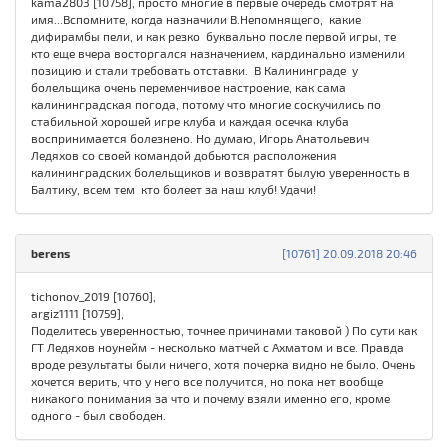
kama2803 [10758], просто многие в первые очередь смотрят на
имя...Вспомните, когда назначили В.Непомнящего, какие
дифирамбы пели, и как резко буквально после первой игры, те
кто еще вчера восторгался назначением, кардинально изменили
позицию и стали требовать отставки. В Калининграде у
болельщика очень переменчивое настроение, как сама
калининградская погода, потому что многие соскучились по
стабильной хорошей игре клуба и каждая осечка клуба
воспринимается болезнено. Но думаю, Игорь Анатольевич
Ледяхов со своей командой добьются расположения
калининградских болельщиков и возвратят былую уверенность в
Балтику, всем тем кто болеет за наш клуб! Удачи!
berens
[10761] 20.09.2018 20:46
tichonov_2019 [10760],
argiz1111 [10759],
Поделитесь уверенностью, точнее причинами таковой ) По сути как
ГТ Ледяхов ноунейм - несколько матчей с Ахматом и все. Правда
вроде результаты были ничего, хотя почерка видно не было. Очень
хочется верить, что у него все получится, но пока нет вообще
никакого понимания за что и почему взяли именно его, кроме
одного - был свободен.