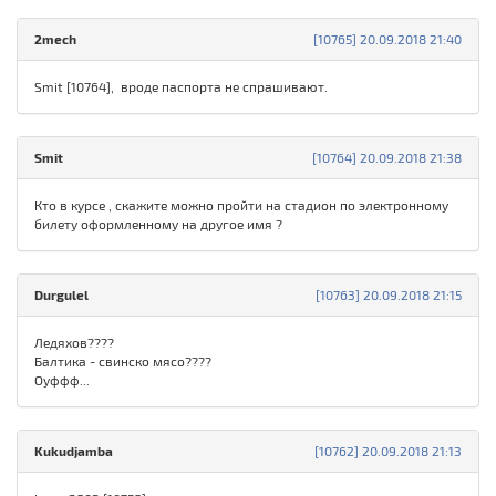
2mech
[10765] 20.09.2018 21:40
Smit [10764], вроде паспорта не спрашивают.
Smit
[10764] 20.09.2018 21:38
Кто в курсе , скажите можно пройти на стадион по электронному
билету оформленному на другое имя ?
Durgulel
[10763] 20.09.2018 21:15
Ледяхов????
Балтика - свинско мясо????
Оуффф...
Kukudjamba
[10762] 20.09.2018 21:13