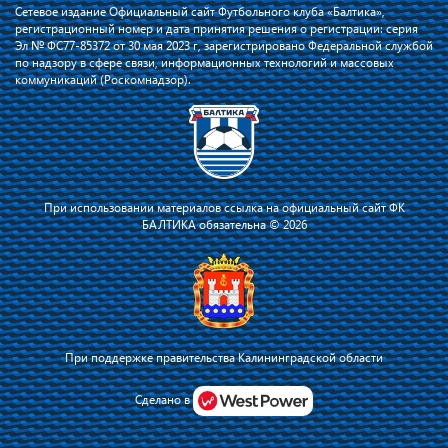
Сетевое издание Официальный сайт Футбольного клуба «Балтика»,
регистрационный номер и дата принятия решения о регистрации: серия
Эл № ФС77-85372 от 30 мая 2023 г, зарегистрировано Федеральной службой
по надзору в сфере связи, информационных технологий и массовых
коммуникаций (Роскомнадзор).
При использовании материалов ссылка на официальный сайт ФК
БАЛТИКА обязательна © 2026
При поддержке правительства Калининградской области
Я соглашаюсь с тем, что владелец сайта использует файлы cookie для
повышения удобства работы на сайте и сервис Яндекс.Метрика. Оставаясь
Сделано в
на сайте, я соглашаюсь с
политикой их применения
.
Принять