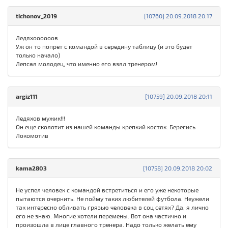
tichonov_2019
[10760] 20.09.2018 20:17
Ледяхоооооов
Уж он то попрет с командой в середину таблицу (и это будет
только начало)
Лепсая молодец, что именно его взял тренером!
argiz111
[10759] 20.09.2018 20:11
Ледяхов мужик!!!
Он еще сколотит из нашей команды крепкий костяк. Берегись
Локомотив
kama2803
[10758] 20.09.2018 20:02
Не успел человек с командой встретиться и его уже некоторые
пытаются очернить. Не пойму таких любителей футбола. Неужели
так интересно обливать грязью человека в соц сетях? Да, я лично
его не знаю. Многие хотели перемены. Вот она частично и
произошла в лице главного тренера. Надо только желать ему