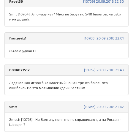
Pavel39
[10769] 20.09.2018 22:30
Smit [10764], А почему нет? Многие берут по 5-10 билетов, на себя
и на друзей.
franzeviz1
[10768] 20.09.2018 22:01
Желаю удачи ГТ
0894077512
[10767] 20.09.2018 21:43
Ледяхов как игрок был классный но как тренер:боюсь что
ошиблись.Но это мое мнение.Удачи Балтике!
Smit
[10766] 20.09.2018 21:42
2mech [10765], На Балтику понятно не спрашивают, а на Россия -
Швеция ?