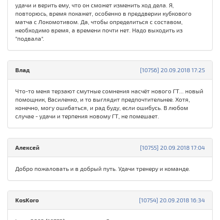
удачи и верить ему, что он сможет изменить ход дела. Я,
повторюсь, время покажет, особенно в преддверии кубкового
матча с Локомотивом. Да, чтобы определиться с составом,
необходимо время, а времени почти нет. Надо выходить из
"подвала".
Влад
[10756] 20.09.2018 17:25
Что-то меня терзают смутные сомнения насчёт нового ГТ... новый
помощник, Василенко, и то выглядит предпочтительнее. Хотя,
конечно, могу ошибаться, и рад буду, если ошибусь. В любом
случае - удачи и терпения новому ГТ, не помешает.
Алексей
[10755] 20.09.2018 17:04
Добро пожаловать и в добрый путь. Удачи тренеру и команде.
KosKoro
[10754] 20.09.2018 16:34