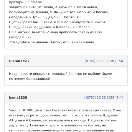
вратарь- Е.Помазан
защита-К.Плиев, М.Плопа, В.Крючков, В.Каленкович;
полузащита-М.Тишкин, А.Шешуков, М.Григорьев, А.Касаев;
нападение-А.Пугин, В.Дядюн, К.Погребняк.
Пусть играют весь 1 тайм. А там во 2 выпустить в начале
П.Радуновича, А.Дудиева, А.Шабалин и Р.Магаль.
Но в матче с Зенитом-2 надо пробовать связку из трех
нападающих.
Это сугубо мое мнение. Никому его не навязываю.
0894077512
[10751] 20.09.2018 15:54
Надо навести порядок с продажей билетов по выбору.Иначе
потеряем болельщиков!
kama2803
[10750] 20.09.2018 15:41
Serg39 [10749], да я тоже бы хотел посмотреть такую связку. У нас
есть кому играть. Единственно, что плохо, это травмы. Я, думаю
А.Пугин и А.Дудиев, это находка для команды. Надеюсь, что они
дадут жару. Если посмотреть, то коллектив не плохой, но
сыгранности, понимания еще не хватает для командной игры.