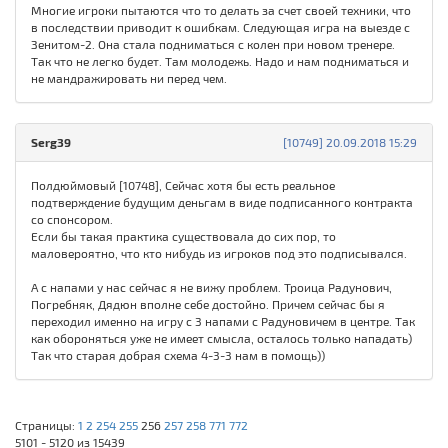
Многие игроки пытаются что то делать за счет своей техники, что
в последствии приводит к ошибкам. Следующая игра на выезде с
Зенитом-2. Она стала подниматься с колен при новом тренере.
Так что не легко будет. Там молодежь. Надо и нам подниматься и
не мандражировать ни перед чем.
Serg39
[10749] 20.09.2018 15:29
Полдюймовый [10748], Сейчас хотя бы есть реальное
подтверждение будущим деньгам в виде подписанного контракта
со спонсором.
Если бы такая практика существовала до сих пор, то
маловероятно, что кто нибудь из игроков под это подписывался.
А с напами у нас сейчас я не вижу проблем. Троица Радунович,
Погребняк, Дядюн вполне себе достойно. Причем сейчас бы я
переходил именно на игру с 3 напами с Радуновичем в центре. Так
как обороняться уже не имеет смысла, осталось только нападать)
Так что старая добрая схема 4-3-3 нам в помощь))
Страницы:
1
2
254
255
256
257
258
771
772
5101 - 5120 из 15439