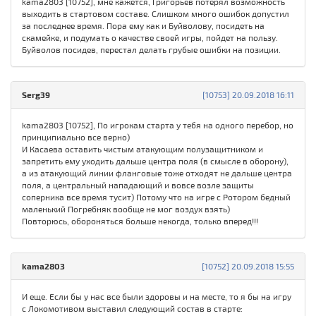
kama2803 [10752], мне кажется, Григорьев потерял возможность
выходить в стартовом составе. Слишком много ошибок допустил
за последнее время. Пора ему как и Буйволову, посидеть на
скамейке, и подумать о качестве своей игры, пойдет на пользу.
Буйволов посидев, перестал делать грубые ошибки на позиции.
Serg39
[10753] 20.09.2018 16:11
kama2803 [10752], По игрокам старта у тебя на одного перебор, но
принципиально все верно)
И Касаева оставить чистым атакующим полузащитником и
запретить ему уходить дальше центра поля (в смысле в оборону),
а из атакующий линии фланговые тоже отходят не дальше центра
поля, а центральный нападающий и вовсе возле защиты
соперника все время тусит) Потому что на игре с Ротором бедный
маленький Погребняк вообще не мог воздух взять)
Повторюсь, обороняться больше некогда, только вперед!!!
kama2803
[10752] 20.09.2018 15:55
И еще. Если бы у нас все были здоровы и на месте, то я бы на игру
с Локомотивом выставил следующий состав в старте: