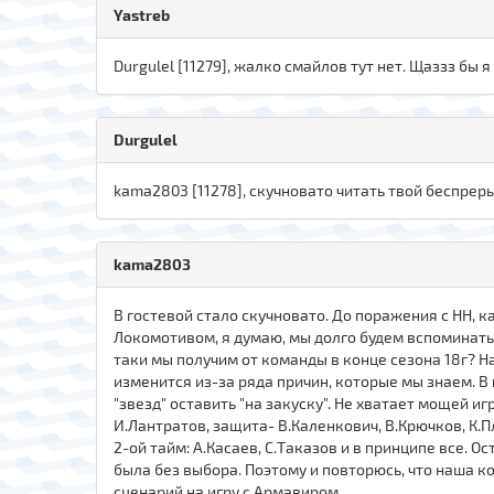
Yastreb
Durgulel [11279], жалко смайлов тут нет. Щаззз бы я 
Durgulel
kama2803 [11278], скучновато читать твой беспреры
kama2803
В гостевой стало скучновато. До поражения с НН, к
Локомотивом, я думаю, мы долго будем вспоминать,
таки мы получим от команды в конце сезона 18г? На
изменится из-за ряда причин, которые мы знаем. В
"звезд" оставить "на закуску". Не хватает мощей и
И.Лантратов, защита- В.Каленкович, В.Крючков, К.
2-ой тайм: А.Касаев, С.Таказов и в принципе все. 
была без выбора. Поэтому и повторюсь, что наша к
сценарий на игру с Армавиром.