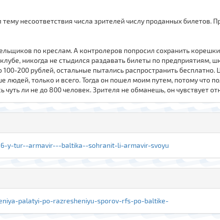
л тему несоответствия числа зрителей числу проданных билетов. 
ельщиков по креслам. А контролеров попросил сохранить корешки 
в клубе, никогда не стыдился раздавать билеты по предприятиям, ш
о 100-200 рублей, остальные пытались распространить бесплатно.
ше людей, только и всего. Тогда он пошел моим путем, потому что 
 чуть ли не до 800 человек. Зрителя не обманешь, он чувствует о
6-y-tur--armavir---baltika--sohranit-li-armavir-svoyu
niya-palatyi-po-razresheniyu-sporov-rfs-po-baltike-