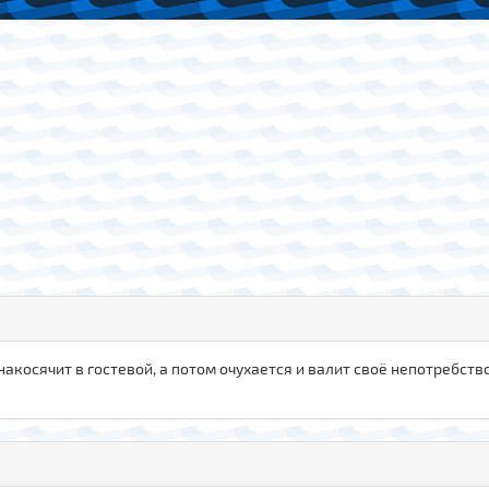
акосячит в гостевой, а потом очухается и валит своё непотребств