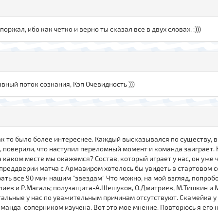
поржал, ибо как четко и верно ты сказал все в двух словах. :)))
вный поток сознания, Кэп Очевидность )))
ак то было более интереснее. Каждый высказывался по существу, в 
 поверили, что наступил переломный момент и команда заиграет. Н
 каком месте мы окажемся? Состав, который играет у нас, он уже 
 преддверии матча с Армавиром хотелось бы увидеть в стартовом с
грать все 90 мин нашим "звездам" Что можно, на мой взгляд, попро
Плиев и Р.Магаль; полузащита-А.Шешуков, О.Дмитриев, М.Тишкин и 
Остальные у нас по уважительным причинам отсутствуют. Скамейка 
оманда соперником изучена. Вот это мое мнение. Повторюсь я его 