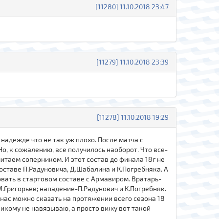
[11280] 11.10.2018 23:47
[11279] 11.10.2018 23:39
[11278] 11.10.2018 19:29
надежде что не так уж плохо. После матча с
о, к сожалению, все получилось наоборот. Что все-
читаем соперником. И этот состав до финала 18г не
оставе П.Радуновича, Д.Шабалина и К.Погребняка. А
бовать в стартовом составе с Армавиром. Вратарь-
М.Григорьев; нападение-П.Радунович и К.Погребняк.
у нас можно сказать на протяжении всего сезона 18
никому не навязываю, а просто вижу вот такой