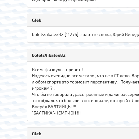
Gleb
bolels4ikalex82 [11276], золотые слова, Юрий Венед
bolels4ikalex82
Всем , физкульт-привет !
Надеюсь очевидно всем стало , что не в ГТ дело. Во
любом спорте это тормозит перспективу... Получа
игрокам ?...
Что бы не говорили , расстроенные и даже рассерже
этого(жаль что больше в потенциале, который с Лок
Вперёд БАЛТИЙЦЫ !!!
"БАЛТИКА"-ЧЕМПИОН !!!
Gleb