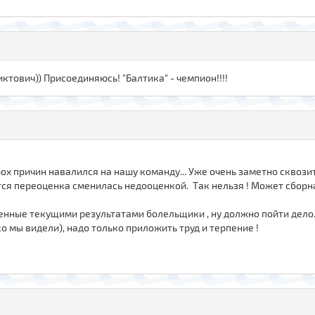
иктович)) Присоединяюсь! "Балтика" - чемпион!!!!
рох причин навалился на нашу команду... Уже очень заметно сквозит
ется переоценка сменилась недооценкой. Так нельзя ! Может сбо
нные текущими результатами болельщики , ну должно пойти дело... В
о мы видели), надо только приложить труд и терпение !