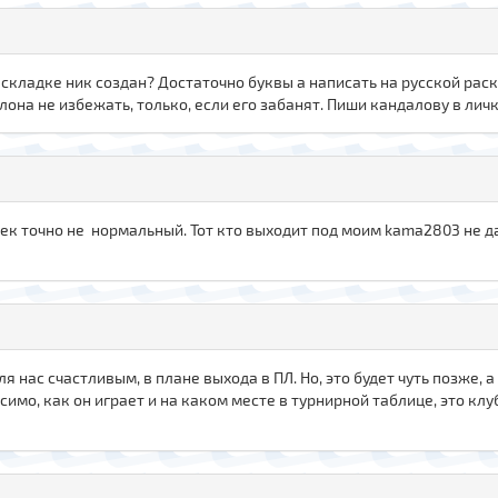
аскладке ник создан? Достаточно буквы а написать на русской раск
лона не избежать, только, если его забанят. Пиши кандалову в личк
век точно не нормальный. Тот кто выходит под моим kama2803 не д
ля нас счастливым, в плане выхода в ПЛ. Но, это будет чуть позже, 
симо, как он играет и на каком месте в турнирной таблице, это к