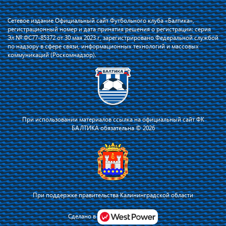
Сетевое издание Официальный сайт Футбольного клуба «Балтика»,
регистрационный номер и дата принятия решения о регистрации: серия
Эл № ФС77-85372 от 30 мая 2023 г, зарегистрировано Федеральной службой
по надзору в сфере связи, информационных технологий и массовых
коммуникаций (Роскомнадзор).
При использовании материалов ссылка на официальный сайт ФК
БАЛТИКА обязательна © 2026
При поддержке правительства Калининградской области
Я соглашаюсь с тем, что владелец сайта использует файлы cookie для
повышения удобства работы на сайте и сервис Яндекс.Метрика. Оставаясь
Сделано в
на сайте, я соглашаюсь с
политикой их применения
.