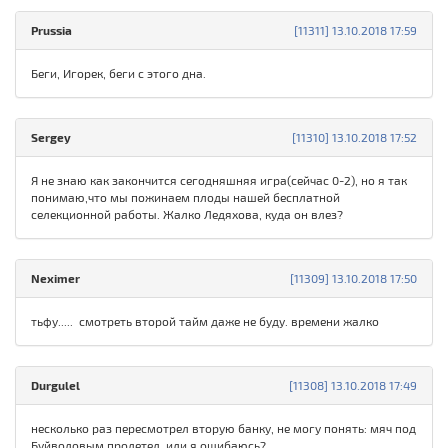
Prussia
[11311] 13.10.2018 17:59
Беги, Игорек, беги с этого дна.
Sergey
[11310] 13.10.2018 17:52
Я не знаю как закончится сегодняшняя игра(сейчас 0-2), но я так
понимаю,что мы пожинаем плоды нашей бесплатной
селекционной работы. Жалко Ледяхова, куда он влез?
Neximer
[11309] 13.10.2018 17:50
тьфу..... смотреть второй тайм даже не буду. времени жалко
Durgulel
[11308] 13.10.2018 17:49
несколько раз пересмотрел вторую банку, не могу понять: мяч под
Буйволовым пролетел, или я ошибаюсь?