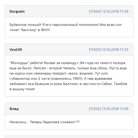
Durgulel
[11304] 13.10.2018 17:29
Буйволов лучший! Я его персональный поклонник! Изо всех сил
тянет "Балтику" в ФНЛ!
Vest39
[11303] 13.10.2018 17:23
"Молодцы" ребята! Болею за команду с 84 года но такого позора
еще не было. Лепсая - второй Чепель, только вид сбоку. Пусть еще
на курсы или семинары поездит, мало, видимо. Тут или
губернатор или 2 лига (извиняюсь, ПФЛ). А тем временем
забивают все бывшие игроки Балтики, в частности Себая, Тамбов
в вышку тянет.
Влад
[11302] 13.10.2018 17:09
Началось... Теперь Ледяхова сливают??