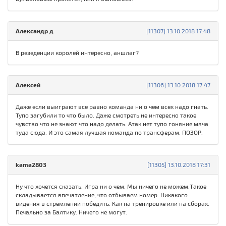
Александр д
[11307] 13.10.2018 17:48
В резеденции королей интересно, аншлаг?
Алексей
[11306] 13.10.2018 17:47
Даже если выиграют все равно команда ни о чем всех надо гнать.
Тупо загубили то что было. Даже смотреть не интересно такое
чувство что не знают что надо делать. Атак нет тупо гоняние мяча
туда сюда. И это самая лучшая команда по трансферам. ПОЗОР.
kama2803
[11305] 13.10.2018 17:31
Ну что хочется сказать. Игра ни о чем. Мы ничего не можем.Такое
складывается впечатление, что отбываем номер. Никакого
видения в стремлении победить. Как на тренировке или на сборах.
Печально за Балтику. Ничего не могут.