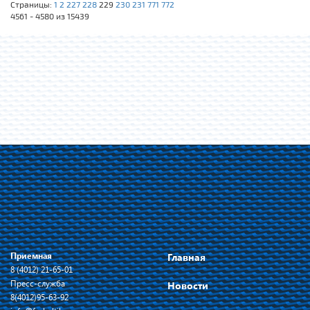
Страницы:
1
2
227
228
229
230
231
771
772
4561 - 4580 из 15439
Приемная
Главная
8 (4012) 21-65-01
Пресс-служба
Новости
8(4012)95-63-92