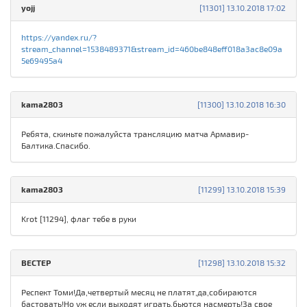
yojj
[11301] 13.10.2018 17:02
https://yandex.ru/?
stream_channel=1538489371&stream_id=460be848eff018a3ac8e09a
5e69495a4
kama2803
[11300] 13.10.2018 16:30
Ребята, скиньте пожалуйста трансляцию матча Армавир-
Балтика.Спасибо.
kama2803
[11299] 13.10.2018 15:39
Krot [11294], флаг тебе в руки
ВЕСТЕР
[11298] 13.10.2018 15:32
Респект Томи!Да,четвертый месяц не платят,да,собираются
бастовать!Но уж если выходят играть,бьются насмерть!За свое