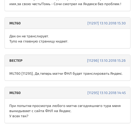
имя,за свою честь!Томь - Сочи смотрел на Яндексе без проблем.!
MLT60
[11297] 13.10.2018 15:30
Дак он не транслирует.
Тупо на главную страницу кидает.
ВЕСТЕР
[11296] 13.10.2018 15:26
MLT60 [11295], Да,теперь матчи ФНЛ будет транслировать Яндекс.
MLT60
[11295] 13.10.2018 14:45
При попытке просмотра любого матча сегодняшнего тура меня
выкидывает с сайта ФНЛ на Яндекс.
У всех так?