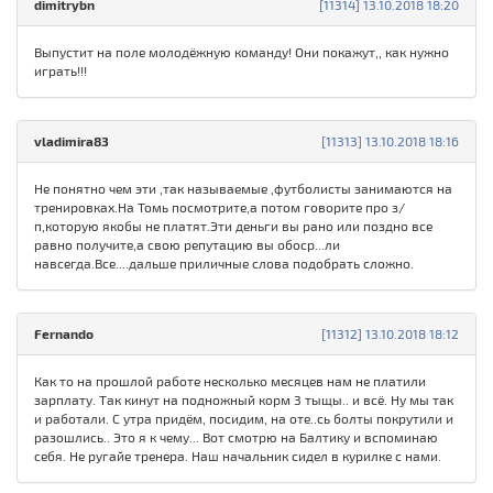
dimitrybn
[11314] 13.10.2018 18:20
Выпустит на поле молодёжную команду! Они покажут,, как нужно
играть!!!
vladimira83
[11313] 13.10.2018 18:16
Не понятно чем эти ,так называемые ,футболисты занимаются на
тренировках.На Томь посмотрите,а потом говорите про з/
п,которую якобы не платят.Эти деньги вы рано или поздно все
равно получите,а свою репутацию вы обоср...ли
навсегда.Все....дальше приличные слова подобрать сложно.
Fernando
[11312] 13.10.2018 18:12
Как то на прошлой работе несколько месяцев нам не платили
зарплату. Так кинут на подножный корм 3 тыщы.. и всё. Ну мы так
и работали. С утра придём, посидим, на оте..сь болты покрутили и
разошлись.. Это я к чему... Вот смотрю на Балтику и вспоминаю
себя. Не ругайе тренера. Наш начальник сидел в курилке с нами.