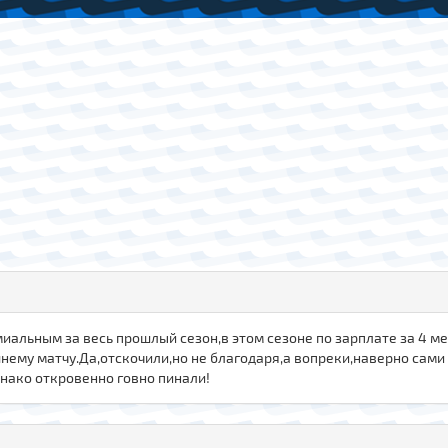
миальным за весь прошлый сезон,в этом сезоне по зарплате за 4
му матчу.Да,отскочили,но не благодаря,а вопреки,наверно сами 
нако откровенно говно пинали!