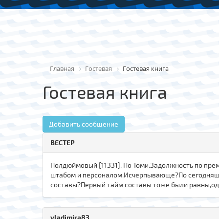
Главная
Гостевая
Гостевая книга
Гостевая книга
Добавить сообщение
ВЕСТЕР
Полдюймовый [11331], По Томи.Задолжность по пре
штабом и персоналом.Исчерпывающе?По сегодняшне
составы?Первый тайм составы тоже были равны,од
vladimira83