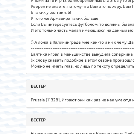
У Томи из 16 игр 12 единовременных стартов у 10 и
Уверен не знаете, потому что Вам это по херу. Вам 
6 таких у Балтики. 6!
У того же Армавира таких больше.
Если Вы интересуетесь футболом, то должны бы зна
И это только часть малая имеющихся на данный мо
)) А ложа в Калининграде мне как-то и ни к чему. Д
---------------------------------------------------------
Балтика играя в меньшинстве вынудила соперника 
(к слову сказать подобное в этом сезоне произошл
Можно не иметь глаз, но лишь по тексту определить
ВЕСТЕР
Prussia [11328], Играют они как раз не как умеют,а 
ВЕСТЕР
Ну,все,теперь аншлаг на матче с Краснодаром-2 о