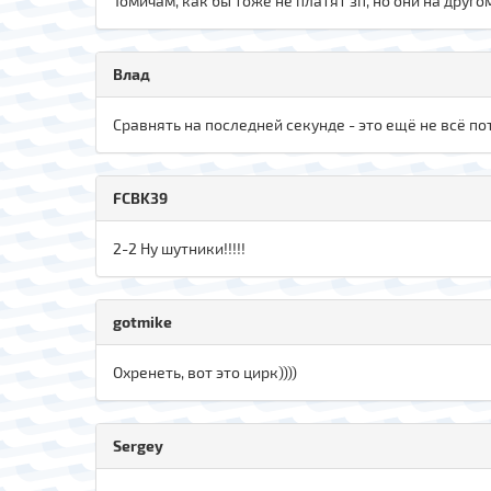
Томичам, как бы тоже не платят зп, но они на друго
Влад
Сравнять на последней секунде - это ещё не всё по
FCBK39
2-2 Ну шутники!!!!!
gotmike
Охренеть, вот это цирк))))
Sergey