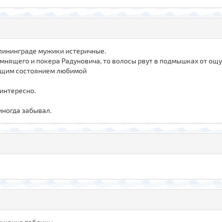
алининграде мужики истеричные.
омнящего и покера Радуновича, то волосы рвут в подмышках от ощ
кущим состоянием любимой
 интересно.
иногда забывал.