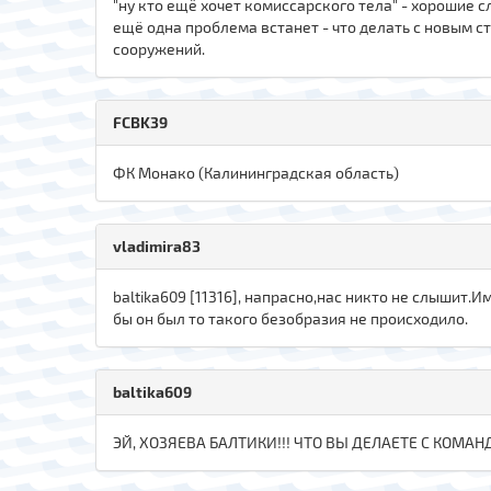
"ну кто ещё хочет комиссарского тела" - хорошие сл
ещё одна проблема встанет - что делать с новым с
сооружений.
FCBK39
ФК Монако (Калининградская область)
vladimira83
baltika609 [11316], напрасно,нас никто не слышит.
бы он был то такого безобразия не происходило.
baltika609
ЭЙ, ХОЗЯЕВА БАЛТИКИ!!! ЧТО ВЫ ДЕЛАЕТЕ С КОМАН