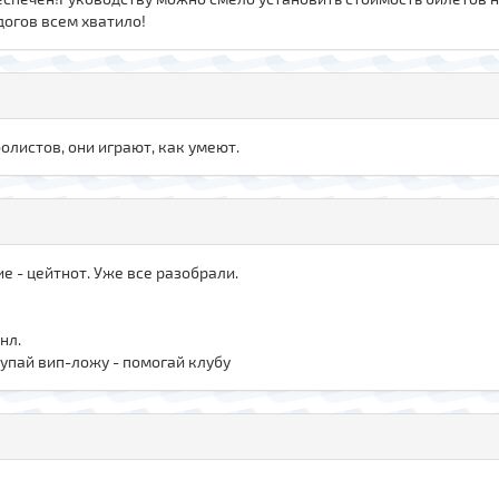
догов всем хватило!
олистов, они играют, как умеют.
е - цейтнот. Уже все разобрали.
нл.
купай вип-ложу - помогай клубу