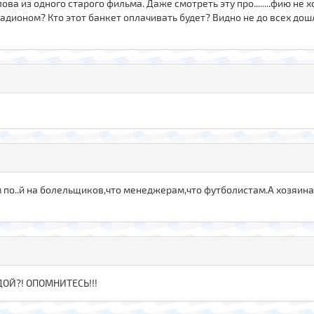
ова из одного старого фильма. Даже смотреть эту про........фию не
тадионом? Кто этот банкет оплачивать будет? Видно не до всех до
Им по..й на болельщиков,что менеджерам,что футболистам.А хозяин
ДОЙ?! ОПОМНИТЕСЬ!!!