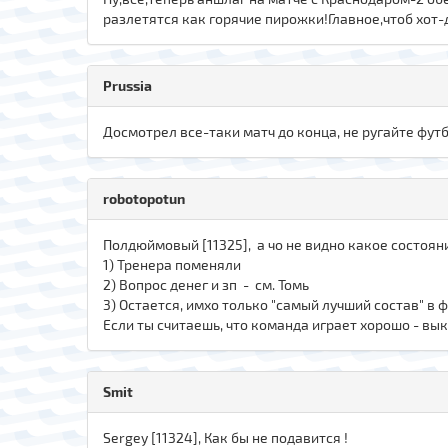
разлетятся как горячие пирожки!Главное,чтоб хот-
Prussia
Досмотрел все-таки матч до конца, не ругайте футб
robotopotun
Полдюймовый [11325], а чо не видно какое состояни
1) Тренера поменяли
2) Вопрос денег и зп - см. Томь
3) Остается, имхо только "самый лучший состав" в ф
Если ты считаешь, что команда играет хорошо - вы
Smit
Sergey [11324], Как бы не подавится !