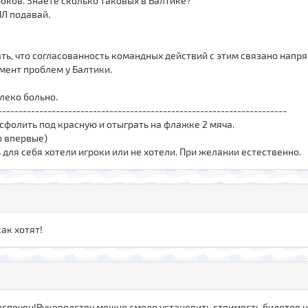
гроков. Знаете сколько таковых в Балтике?
ПЛ подавай.
ть, что согласованность командных действий с этим связано напр
мент проблем у Балтики.
алеко больно.
----------------------------------------------------------------------
сфолить под красную и отыграть на флажке 2 мяча.
о впервые)
 для себя хотели игроки или не хотели. При желании естественно.
как хотят!
беспечен!Руководству можно смело установить стоимость билетов 