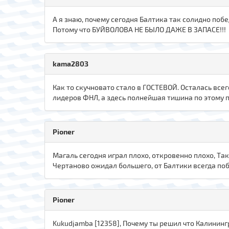
А я знаю, почему сегодня Балтика так солидно побе
Потому что БУЙВОЛОВА НЕ БЫЛО ДАЖЕ В ЗАПАСЕ!!!
kаma280З
Как то скучновато стало в ГОСТЕВОЙ. Осталась все
лидеров ФНЛ, а здесь полнейшая тишина по этому п
Pioner
Магаль сегодня играл плохо, откровенно плохо, Та
Чертаново ожидал большего, от Балтики всегда по
Pioner
Kukudjamba [12358], Почему ты решил что Калининг