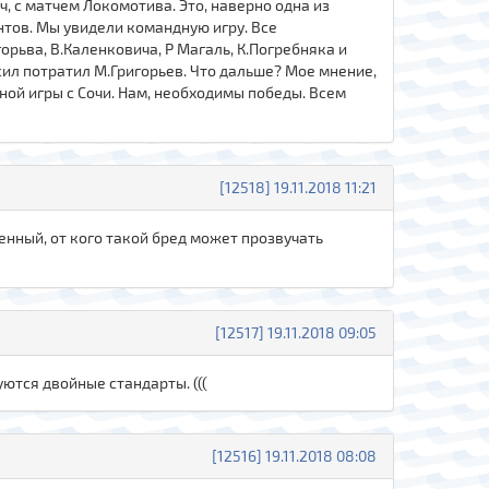
ч, с матчем Локомотива. Это, наверно одна из
нтов. Мы увидели командную игру. Все
орьва, В.Каленковича, Р Магаль, К.Погребняка и
 сил потратил М.Григорьев. Что дальше? Мое мнение,
чной игры с Сочи. Нам, необходимы победы. Всем
[12518] 19.11.2018 11:21
твенный, от кого такой бред может прозвучать
[12517] 19.11.2018 09:05
уются двойные стандарты. (((
[12516] 19.11.2018 08:08