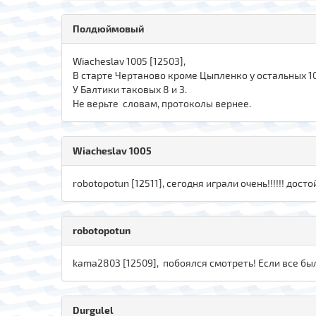
Полдюймовый
Wiacheslav 1005 [12503],
В старте Чертаново кроме Цыпленко у остальных 10 
У Балтики таковых 8 и 3.
Не верьте словам, протоколы вернее.
Wiacheslav 1005
robotopotun [12511], сегодня играли очень!!!!!! досто
robotopotun
kаma280З [12509], побоялся смотреть! Если все был
Durgulel