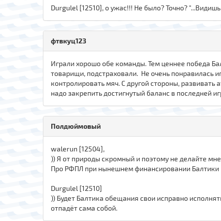
Durgulel [12510], о ужас!!! Не было? Точно? "...Видиш
фтвкуц123
Играли хорошо обе команды. Тем ценнее победа Бал
товарищи, подстраховали. Не очень понравилась иг
контролировать мяч. С другой стороны, развивать 
надо закрепить достигнутый баланс в последней иг
Полдюймовый
walerun [12504],
)) Я от природы скромный и поэтому не делайте мн
Про РФПЛ при нынешнем финансировании Балтики г
Durgulel [12510]
)) Будет Балтика обещания свои исправно исполня
отпадёт сама собой.