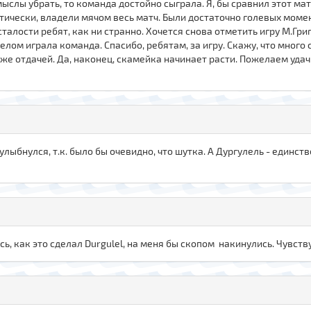
мыслы убрать, то команда достойно сыграла. Я, бы сравнил этот мат
ктически, владели мячом весь матч. Были достаточно голевых моме
алости ребят, как ни странно. Хочется снова отметить игру М.Григ
целом играла команда. Спасибо, ребятам, за игру. Скажу, что много
 же отдачей. Да, наконец, скамейка начинает расти. Пожелаем уда
 улыбнулся, т.к. было бы очевидно, что шутка. А Дургулель - единс
сь, как это сделал Durgulel, на меня бы скопом накинулись. Чувств