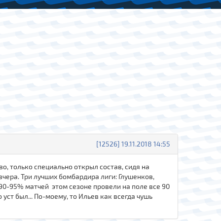
[12526] 19.11.2018 14:55
во, только специально открыл состав, сидя на
вчера. Три лучших бомбардира лиги: Глушенков,
е 90-95% матчей этом сезоне провели на поле все 90
уст был... По-моему, то Ильев как всегда чушь