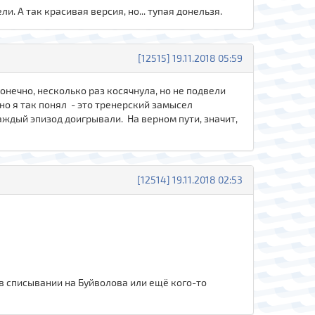
ели. А так красивая версия, но... тупая донельзя.
[12515] 19.11.2018 05:59
онечно, несколько раз косячнула, но не подвели
но я так понял - это тренерский замысел
аждый эпизод доигрывали. На верном пути, значит,
[12514] 19.11.2018 02:53
в списывании на Буйволова или ещё кого-то