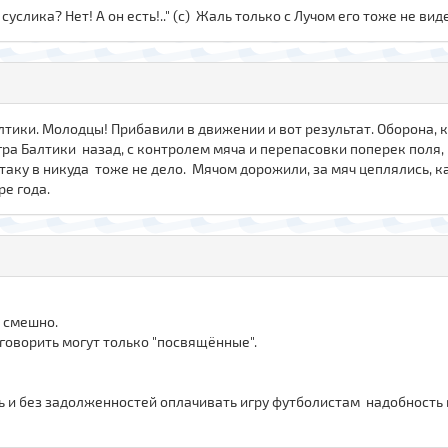
ь суслика? Нет! А он есть!.." (с) Жаль только с Лучом его тоже не вид
тики. Молодцы! Прибавили в движении и вот результат. Оборона, к
ра Балтики назад, с контролем мяча и перепасовки поперек поля, 
атаку в никуда тоже не дело. Мячом дорожили, за мяч цеплялись, к
ре года.
е смешно.
оворить могут только "посвящённые".
ть и без задолженностей оплачивать игру футболистам надобность 