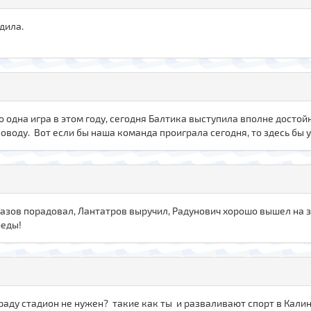
дила.
го одна игра в этом году, сегодня Балтика выступила вполне досто
оводу. Вот если бы наша команда проиграла сегодня, то здесь бы у
казов порадовал, Лантатров выручил, Радунович хорошо вышел на 
беды!
раду стадион не нужен? такие как ты и разваливают спорт в Калин