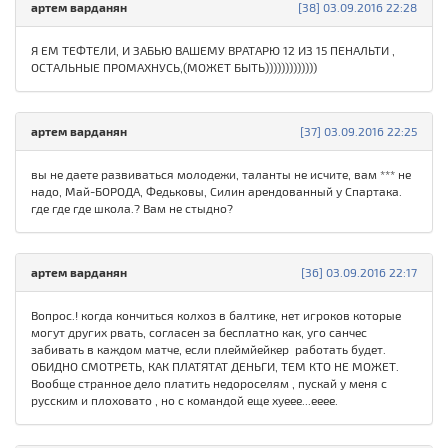
артем варданян
[38] 03.09.2016 22:28
Я ЕМ ТЕФТЕЛИ, И ЗАБЬЮ ВАШЕМУ ВРАТАРЮ 12 ИЗ 15 ПЕНАЛЬТИ ,
ОСТАЛЬНЫЕ ПРОМАХНУСЬ,(МОЖЕТ БЫТЬ)))))))))))))
артем варданян
[37] 03.09.2016 22:25
вы не даете развиваться молодежи, таланты не исчите, вам *** не
надо, Май-БОРОДА, Федьковы, Силин арендованный у Спартака.
где где где школа.? Вам не стыдно?
артем варданян
[36] 03.09.2016 22:17
Вопрос.! когда кончиться колхоз в балтике, нет игроков которые
могут других рвать, согласен за бесплатно как, уго санчес
забивать в каждом матче, если плеймйейкер работать будет.
ОБИДНО СМОТРЕТЬ, КАК ПЛАТЯТАТ ДЕНЬГИ, ТЕМ КТО НЕ МОЖЕТ.
Вообще странное дело платить недороселям , пускай у меня с
русским и плоховато , но с командой еще хуеее...ееее.