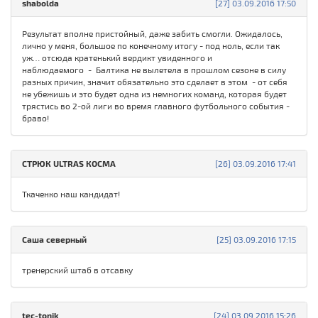
shabolda
[27] 03.09.2016 17:50
Результат вполне пристойный, даже забить смогли. Ожидалось,
лично у меня, большое по конечному итогу - под ноль, если так
уж… отсюда кратенький вердикт увиденного и
наблюдаемого - Балтика не вылетела в прошлом сезоне в силу
разных причин, значит обязательно это сделает в этом - от себя
не убежишь и это будет одна из немногих команд, которая будет
трястись во 2-ой лиги во время главного футбольного события -
браво!
СТРЮК ULTRAS КОСМА
[26] 03.09.2016 17:41
Ткаченко наш кандидат!
Саша северный
[25] 03.09.2016 17:15
тренерский штаб в отсавку
tec-tonik
[24] 03.09.2016 15:26