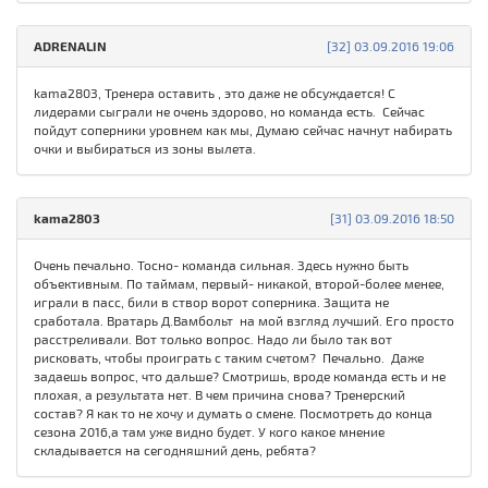
ADRENALIN
[32] 03.09.2016 19:06
kama2803, Тренера оставить , это даже не обсуждается! С
лидерами сыграли не очень здорово, но команда есть. Сейчас
пойдут соперники уровнем как мы, Думаю сейчас начнут набирать
очки и выбираться из зоны вылета.
kama2803
[31] 03.09.2016 18:50
Очень печально. Тосно- команда сильная. Здесь нужно быть
объективным. По таймам, первый- никакой, второй-более менее,
играли в пасс, били в створ ворот соперника. Защита не
сработала. Вратарь Д.Вамбольт на мой взгляд лучший. Его просто
расстреливали. Вот только вопрос. Надо ли было так вот
рисковать, чтобы проиграть с таким счетом? Печально. Даже
задаешь вопрос, что дальше? Смотришь, вроде команда есть и не
плохая, а результата нет. В чем причина снова? Тренерский
состав? Я как то не хочу и думать о смене. Посмотреть до конца
сезона 2016,а там уже видно будет. У кого какое мнение
складывается на сегодняшний день, ребята?