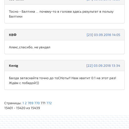
Тосно - Балтика ... почему-то в голове здесь результат в пользу
Балтики
КВФ
[23] 03.09.2016 14:05
Алекс,спасибо, не увидел
Kenig
[22] 03.09.2016 13:34
Балда затаскайте точно до тоСНоты!! Нам хватит 0:1 на этот раз!
Ждём с победой!))
Страницы:
1
2
769
770
771
772
15401 - 15420 из 15439