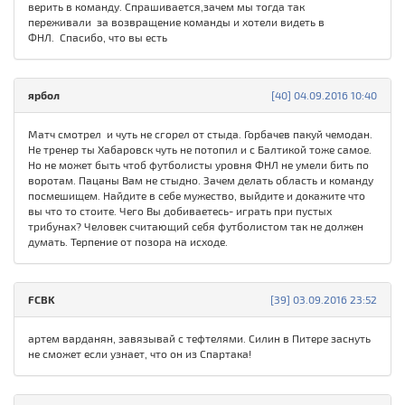
верить в команду. Спрашивается,зачем мы тогда так
переживали за возвращение команды и хотели видеть в
ФНЛ. Спасибо, что вы есть
ярбол
[40] 04.09.2016 10:40
Матч смотрел и чуть не сгорел от стыда. Горбачев пакуй чемодан.
Не тренер ты Хабаровск чуть не потопил и с Балтикой тоже самое.
Но не может быть чтоб футболисты уровня ФНЛ не умели бить по
воротам. Пацаны Вам не стыдно. Зачем делать область и команду
посмешищем. Найдите в себе мужество, выйдите и докажите что
вы что то стоите. Чего Вы добиваетесь- играть при пустых
трибунах? Человек считающий себя футболистом так не должен
думать. Терпение от позора на исходе.
FCBK
[39] 03.09.2016 23:52
артем варданян, завязывай с тефтелями. Силин в Питере заснуть
не сможет если узнает, что он из Спартака!