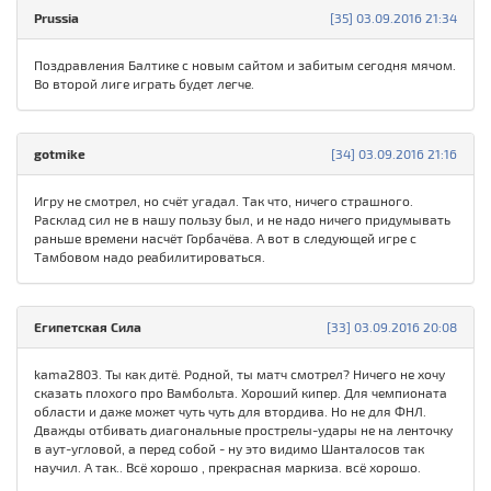
Prussia
[35] 03.09.2016 21:34
Поздравления Балтике с новым сайтом и забитым сегодня мячом.
Во второй лиге играть будет легче.
gotmike
[34] 03.09.2016 21:16
Игру не смотрел, но счёт угадал. Так что, ничего страшного.
Расклад сил не в нашу пользу был, и не надо ничего придумывать
раньше времени насчёт Горбачёва. А вот в следующей игре с
Тамбовом надо реабилитироваться.
Египетская Сила
[33] 03.09.2016 20:08
kama2803. Ты как дитё. Родной, ты матч смотрел? Ничего не хочу
сказать плохого про Вамбольта. Хороший кипер. Для чемпионата
области и даже может чуть чуть для втордива. Но не для ФНЛ.
Дважды отбивать диагональные прострелы-удары не на ленточку
в аут-угловой, а перед собой - ну это видимо Шанталосов так
научил. А так.. Всё хорошо , прекрасная маркиза. всё хорошо.