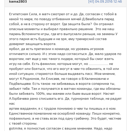
kama2803
[41] 04.09.2016 12:46
Египетская Сила, я матч смотрел от и до. Да, согласен с тобой в
какой то мере, по поводу отбивания мячей Д.Вамбольта перед
собой, а не в сторону от ворот. Где защита была? Он отражал
опасные моменты и выбирал правильно решение. Это же наш
парень Вспомните игры, где его выпускали раньше, на замены У
этого парня есть будущее и не зря, ему тренерский состав
доверяет защищать ворота.
ярбол, да есть претензии к команде, но уровень игроков
отличается сильно. И с этим надо согласиться. Да, мало ударов по
воротам, нет еще у нас такого лидера, который бы смог взять
игру на себя. Есть фамилии, которые могут, но ...................... не
пробуют или бояться, что его могут в чем-то обвинять, в той или
иной ситуации, стараются больше выдавать пасс. Мое мнение,
могут К.Родионов, Ал.Елисеев, не говоря о В.Каленковиче и
Подбельцеве. Есть такое: не забиваешь в ворота соперника ты,
забьют тебе. Так и получается в матчах команды, где мы обязаны
были забивать 100%, мы мажем или бьем выше ворот. Насчет
А.Горбачева рано списывать его. Да, турнирная таблица, не радует
нас
артем варданян, я с трудом понимаю о чем ты пишешь и о ком.
Единственное пожелание не оскорбляй команду. Пиши конкретно,
пофамильно, а не ставь всех под одну гребенку. Это будет, честнее
с твоей стороны.
gotmike, я полностью согласен с вашим мнением. Надо, надо