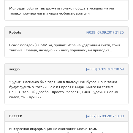
Молодцы ребята так держать только победа в каждом матче
только премьер лига и наши любимые зрители
Robots
[4039] 07.09.2017 21:26
Всех с победой!) GotMike, привет! Игра на удержание счета, тоже
тактика. Правда, нередко ни к чему хорошему не приводит...
sergio
[4038] 07.09.2017 18:59
"Cудья" Васильев был заряжен в пользу Оренбурга. Пока такие
будут судить в России, нам в Европе и мире ничего не светит.
Наш янтарный Дрогба - просто красавец. Сеня - удачи и новых
голов, ты - лучший.
ВЕСТЕР
[4037] 07.09.2017 18:08
Интересная информация.По окончании матча Томь-