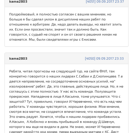
kama2803
[4051] 09.09.2017 23:37
Полдюймовый, я полностью согласен с вашим мнением, но
больше я бы сделал уклон в дисциплине наших ребят по
отношению к арбитрам. Да, надо делать выводы, но хватит злить
их. Если они просвистели, значит так и должно быть. Как
говорится, с судьей не спорят и он от своего решения никак не
откажется. Мы, были свидетелями игры с Енисеем.
kama2803
[4050] 09.09.2017 23:33
Ребята, читая прогнозы на следующий тур, на сайте ФНЛ, так
конкретно говорится о наших лидерах С.Себаи и Д.Скопинцеве. Т.е
дается направление, на сосредоточение основных усилий, на"
изолирование" ребят. Да, это главные, действующие лица. Но, я не
соглашусь с этим полностью. У нас есть команда. Полузащита
прекрасная. Нападение в лице А.Касьяна, тоже улучшается. Что с
защитой? Тут, правильно, говорил И.Черевченко, что есть над чем
работать. У команды чувствуется, хорошая физика. Мое мнение,
смотря все матчи, не создается впечатление, что команда устала.
Это очень радует. Хочется, чтобы к нашим лидерам прибавились
А.Касьян, А.Кобялко и вновь прибывший в команду Д.Шевчук,
которого мы еще не видели в деле. Не знаю, может И.Черевченко
сделает какой=то ход конем, перед выездным матчем с КС. Даст