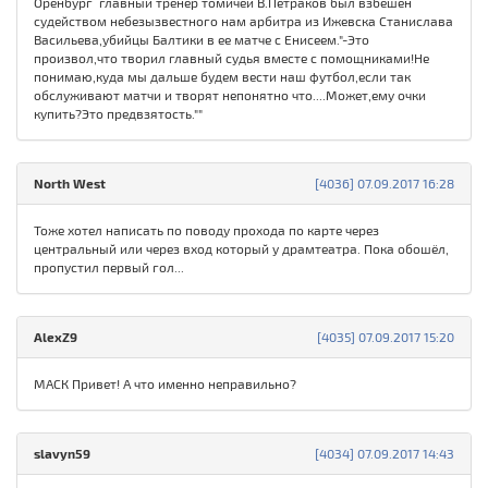
Оренбург главный тренер томичей В.Петраков был взбешен
судейством небезызвестного нам арбитра из Ижевска Станислава
Васильева,убийцы Балтики в ее матче с Енисеем."-Это
произвол,что творил главный судья вместе с помощниками!Не
понимаю,куда мы дальше будем вести наш футбол,если так
обслуживают матчи и творят непонятно что....Может,ему очки
купить?Это предвзятость.""
North West
[4036] 07.09.2017 16:28
Тоже хотел написать по поводу прохода по карте через
центральный или через вход который у драмтеатра. Пока обошёл,
пропустил первый гол...
AlexZ9
[4035] 07.09.2017 15:20
МАСК Привет! А что именно неправильно?
slavyn59
[4034] 07.09.2017 14:43