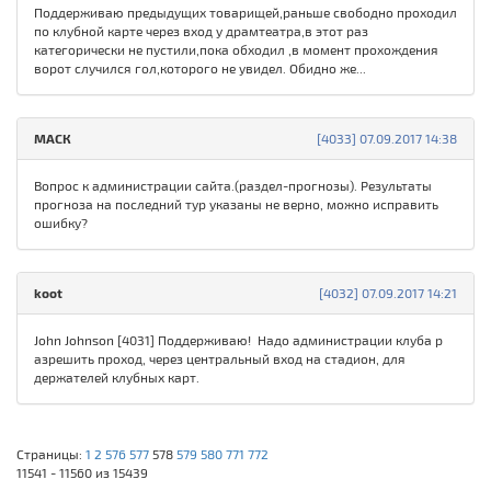
Поддерживаю предыдущих товарищей,раньше свободно проходил
по клубной карте через вход у драмтеатра,в этот раз
категорически не пустили,пока обходил ,в момент прохождения
ворот случился гол,которого не увидел. Обидно же...
МАСК
[4033] 07.09.2017 14:38
Вопрос к администрации сайта.(раздел-прогнозы). Результаты
прогноза на последний тур указаны не верно, можно исправить
ошибку?
koot
[4032] 07.09.2017 14:21
John Johnson [4031] Поддерживаю! Надо администрации клуба р
азрешить проход, через центральный вход на стадион, для
держателей клубных карт.
Страницы:
1
2
576
577
578
579
580
771
772
11541 - 11560 из 15439