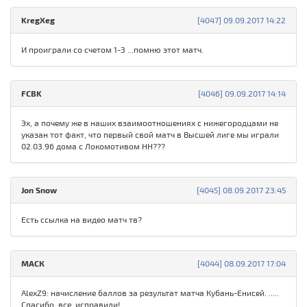
KregXeg
[4047] 09.09.2017 14:22
И проиграли со счетом 1-3 ...помню этот матч.
FCBK
[4046] 09.09.2017 14:14
Эх, а почему же в наших взаимоотношениях с нижегородцами не
указан тот факт, что первый свой матч в Высшей лиге мы играли
02.03.96 дома с Локомотивом НН???
Jon Snow
[4045] 08.09.2017 23:45
Есть ссылка на видео матч тв?
МАСК
[4044] 08.09.2017 17:04
AlexZ9: начисление баллов за результат матча Кубань-Енисей. .....
Спасибо, все исправили!