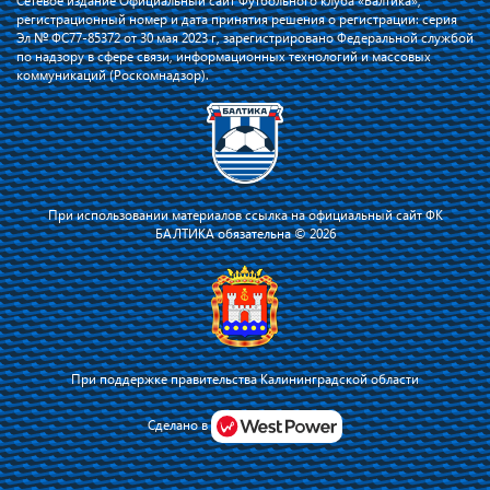
Сетевое издание Официальный сайт Футбольного клуба «Балтика»,
регистрационный номер и дата принятия решения о регистрации: серия
Эл № ФС77-85372 от 30 мая 2023 г, зарегистрировано Федеральной службой
по надзору в сфере связи, информационных технологий и массовых
коммуникаций (Роскомнадзор).
При использовании материалов ссылка на официальный сайт ФК
БАЛТИКА обязательна © 2026
При поддержке правительства Калининградской области
Я соглашаюсь с тем, что владелец сайта использует файлы cookie для
повышения удобства работы на сайте и сервис Яндекс.Метрика. Оставаясь
Сделано в
на сайте, я соглашаюсь с
политикой их применения
.
Принять