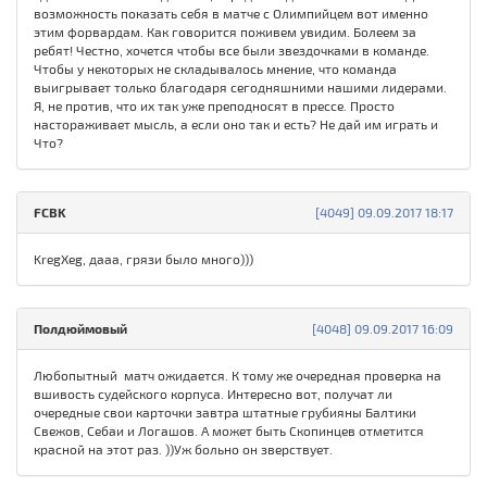
возможность показать себя в матче с Олимпийцем вот именно
этим форвардам. Как говорится поживем увидим. Болеем за
ребят! Честно, хочется чтобы все были звездочками в команде.
Чтобы у некоторых не складывалось мнение, что команда
выигрывает только благодаря сегодняшними нашими лидерами.
Я, не против, что их так уже преподносят в прессе. Просто
настораживает мысль, а если оно так и есть? Не дай им играть и
Что?
FCBK
[4049] 09.09.2017 18:17
KregXeg, дааа, грязи было много)))
Полдюймовый
[4048] 09.09.2017 16:09
Любопытный матч ожидается. К тому же очередная проверка на
вшивость судейского корпуса. Интересно вот, получат ли
очередные свои карточки завтра штатные грубияны Балтики
Свежов, Себаи и Логашов. А может быть Скопинцев отметится
красной на этот раз. ))Уж больно он зверствует.