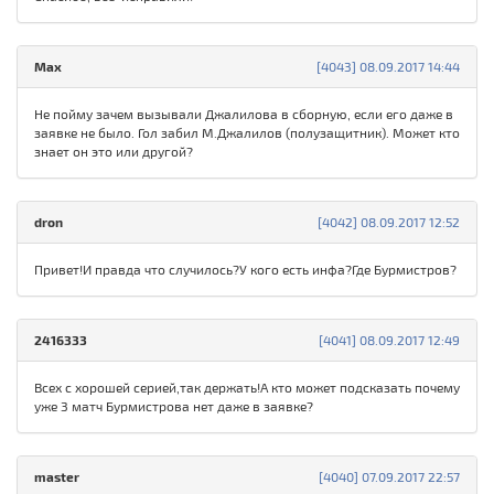
Max
[4043] 08.09.2017 14:44
Не пойму зачем вызывали Джалилова в сборную, если его даже в
заявке не было. Гол забил М.Джалилов (полузащитник). Может кто
знает он это или другой?
dron
[4042] 08.09.2017 12:52
Привет!И правда что случилось?У кого есть инфа?Где Бурмистров?
2416333
[4041] 08.09.2017 12:49
Всех с хорошей серией,так держать!А кто может подсказать почему
уже 3 матч Бурмистрова нет даже в заявке?
master
[4040] 07.09.2017 22:57