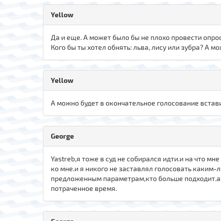
Yellow
Да и еще. А может было бы не плохо провести опро
Кого бы ты хотел обнять: льва, лису или зубра? А м
Yellow
А можно будет в окончательное голосование встави
George
Yastreb,я тоже в суд не собирался идти.и на что мн
ко мне.и я никого не заставлял голосовать каким-
предложенным параметрам,кто больше подходит.а с
потраченное время.