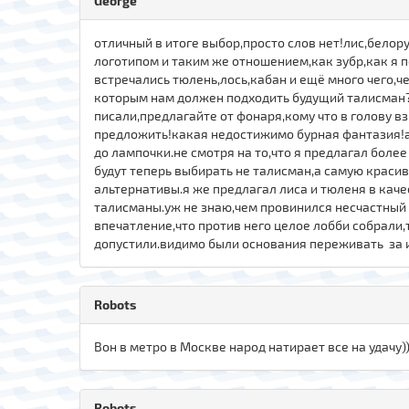
George
отличный в итоге выбор,просто слов нет!лис,белор
логотипом и таким же отношением,как зубр,как я 
встречались тюлень,лось,кабан и ещё много чего,ч
которым нам должен подходить будущий талисман?я т
писали,предлагайте от фонаря,кому что в голову вз
предложить!какая недостижимо бурная фантазия!а ч
до лампочки.не смотря на то,что я предлагал бол
будут теперь выбирать не талисман,а самую красив
альтернативы.я же предлагал лиса и тюленя в кач
талисманы.уж не знаю,чем провинился несчастный 
впечатление,что против него целое лобби собрали,
допустили.видимо были основания переживать за и
Robots
Вон в метро в Москве народ натирает все на удачу))
Robots