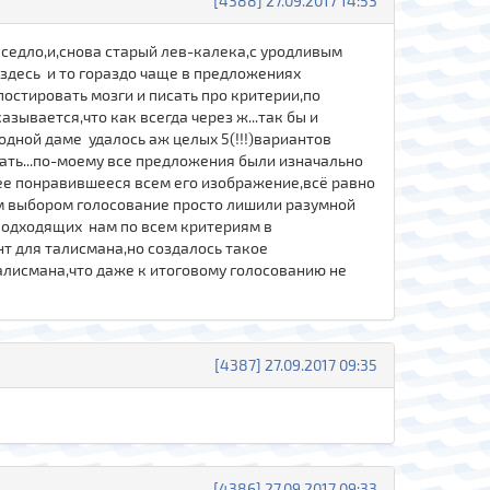
[4388] 27.09.2017 14:53
 седло,и,снова старый лев-калека,с уродливым
?здесь и то гораздо чаще в предложениях
постировать мозги и писать про критерии,по
зывается,что как всегда через ж...так бы и
 одной даме удалось аж целых 5(!!!)вариантов
гать...по-моему все предложения были изначально
лее понравившееся всем его изображение,всё равно
тим выбором голосование просто лишили разумной
 подходящих нам по всем критериям в
т для талисмана,но создалось такое
талисмана,что даже к итоговому голосованию не
[4387] 27.09.2017 09:35
[4386] 27.09.2017 09:33