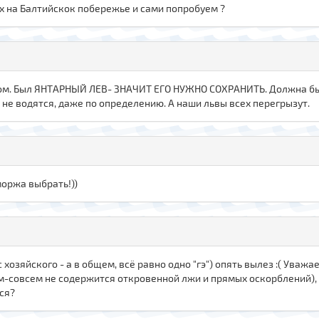
х на Балтийскок побережье и сами попробуем ?
аном. Был ЯНТАРНЫЙ ЛЕВ- ЗНАЧИТ ЕГО НУЖНО СОХРАНИТЬ. Должна б
и не водятся, даже по определению. А наши львы всех перегрызут.
моржа выбрать!))
с хозяйского - а в общем, всё равно одно "гэ") опять вылез :( Ува
всем-совсем не содержится откровенной лжи и прямых оскорблений)
ся?