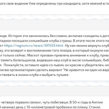
го свое видение Уже определены три кандидата, хотя мнений в го
нде. История эта закончилась бесславно, включая скандалы о дого
тадион посещали сильнейшие клубы страны. В итоге после этого по
лет
https://regnum.ru/news/391503.html
. Ну как можно вернуть клу
ьву, это возврат к воспоминанию того позора, в который окунули к
л только сейчас. Маскот призван привлечь внимание к клубу, прив
ю память болельщиков, видевших наш клуб в числе сильнейших. Либ
. Пожалуйста, оставьте идею со львом, он красив и убедителен, но 
лагаю организаторам сделать вариант "Не нравится ни один из вари
аствовать в жизни клуба и выбрать лучшее.
четверо порвали связки , чуть побегавши. В 50-к годы в Англии
 начинал день с 10-километровой пробежки по пляжу. Стэнли