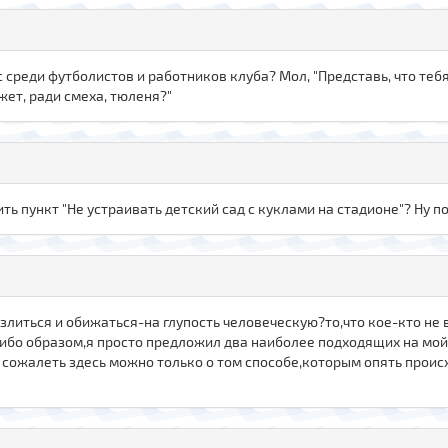
с среди футболистов и работников клуба? Мол, "Представь, что теб
ожет, ради смеха, тюленя?"
ть пункт "Не устраивать детский сад с куклами на стадионе"? Ну п
е злиться и обижаться-на глупость человеческую?то,что кое-кто не 
либо образом,я просто предложил два наиболее подходящих на мой
ожалеть здесь можно только о том способе,которым опять происх