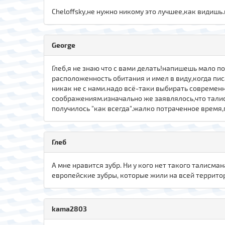
Cheloffsky,не нужно никому это лучшее,как видишь.
George
Глеб,я не знаю что с вами делать!напишешь мало 
расположенность обитания и имел в виду,когда писа
никак не с нами.надо всё-таки выбирать современ
соображениям.изначально же заявлялось,что талис
получилось "как всегда".жалко потраченное время,
Глеб
А мне нравится зубр. Ни у кого нет такого талисман
европейские зубры, которые жили на всей территор
kama2803