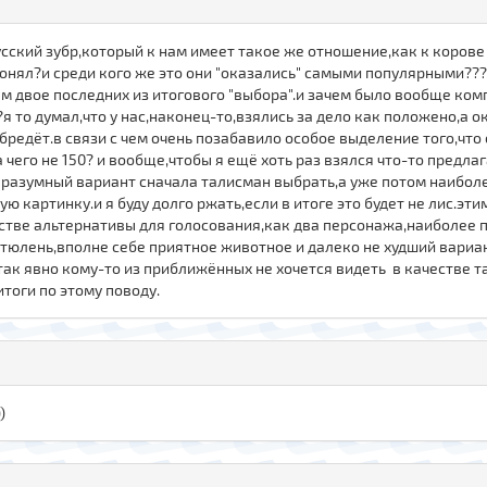
усский зубр,который к нам имеет такое же отношение,как к корове
понял?и среди кого же это они "оказались" самыми популярными??
ем двое последних из итогового "выбора".и зачем было вообще ком
о думал,что у нас,наконец-то,взялись за дело как положено,а ока
бредёт.в связи с чем очень позабавило особое выделение того,что
его не 150? и вообще,чтобы я ещё хоть раз взялся что-то предла
ее разумный вариант сначала талисман выбрать,а уже потом наибо
ую картинку.и я буду долго ржать,если в итоге это будет не лис.э
естве альтернативы для голосования,как два персонажа,наиболее
тюлень,вполне себе приятное животное и далеко не худший вариан
так явно кому-то из приближённых не хочется видеть в качестве 
тоги по этому поводу.
)