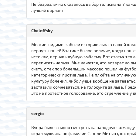
Не безразлично оказалось выбор талисмана У каждо
лучший вариант
Cheloffsky
Многие, видимо, забыли историю льва в нашей кома
вернуть нашей Балтике былое величие, когда наш с
истокам, вернув клубную эмблему. Вот статья тех 
переписать нельзя. Мне кажется, что возврат ко л
счету, с тех пор болельщик массово пошел на футбо
категорически против льва. Не плюйте на отличну
культуру боления, либо лучше вообще не затеваться
заставили сомневаться, не голосуйте за льва. Пред
Это не протестное голосование, это стремление уч
sergio
Вчера было стыдно смотреть на народную команду- 
играл мужчина по фамилии Стэнли Метьюз, который