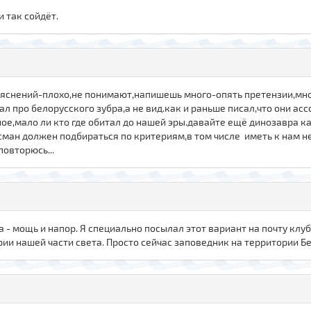
и так сойдёт.
пояснений-плохо,не понимают,напишешь много-опять претензии,мн
л про белорусского зубра,а не вид.как и раньше писал,что они ас
ное,мало ли кто где обитал до нашей эры.давайте ещё динозавра к
ман должен подбираться по критериям,в том числе иметь к нам н
повторюсь...
а - мощь и напор. Я специально посылал этот вариант на почту клуба
ии нашей части света. Просто сейчас заповедник на территории Б