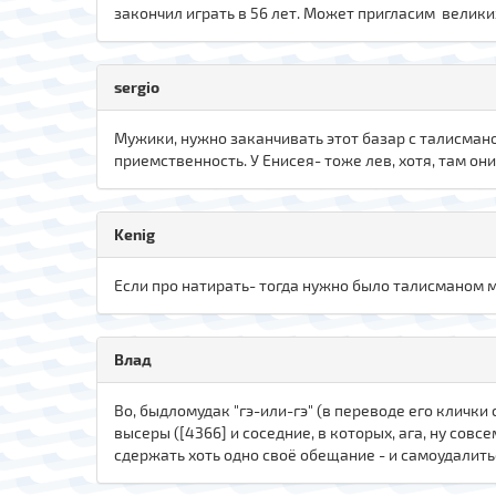
закончил играть в 56 лет. Может пригласим велики
sergio
Мужики, нужно заканчивать этот базар с талисм
приемственность. У Енисея- тоже лев, хотя, там он
Kenig
Если про натирать- тогда нужно было талисманом 
Влад
Во, быдломудак "гэ-или-гэ" (в переводе его клички 
высеры ([4366] и соседние, в которых, ага, ну со
сдержать хоть одно своё обещание - и самоудалить