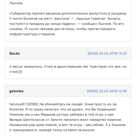
Лысков.
«Губернатор принял решение дополнительно выпустить в продажу
5 тысяч билетов на матч „Балтика“ — „Крылья Советов“. Билеты
поступят в продажу до конца недели», — сообщил Лысков. По его
словам, 15 тысяч человек достаточно, чтобы протестировать
инфраструктуру стадиона.
Васёк
[6100] 26.03.2018 13:25
2 кассы закрылись. Стою в единственную 4ю. Чувствую что зря, но
стою)))
gotmike
[6099] 26.03.2018 12:56
tatulya87 [6096], Не обижайтесь на людей. Злые просто из-за
билетов. Я то сразу написал, что не думал, что Вы Новенький.
Помним мы и как Федьков ротору забивал в той игре, и как
Валера Шанталосов от Зенита пенальти взял намертво помним.
Нынешние уже хуже помню, а вот те игры - как сейчас. А у Элькина
я тренировался, правда толку из меня не вышло.