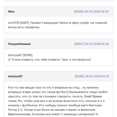
Max
[6098] 26.03.2018 09:33
ilin1978 [6087], Привет Самарцам! Звони в офис клуба, на главной
внизу есть телефоны.
Полдюймовый
[6097] 26.03.2018 04:49
tatulya87 [6096],
)) "А мне плевать, что тебе плевать." (вот и поговорили)
tatulya87
[6096] 26.03.2018 04:19
Кто-то там вещал про то что я впервые на стад... ну конечно
впервые, вчера узнал что такое футбол) Оказывается люди любят
крысить, что-то там за спинами говорить, писать. Окей! Время
такое. Но, чтобы уже раз и на всегда выяснить это, сколько я я я
знаком с футболом. Кто-нибудь помнит вообще матч Балтика-
Ротор 2-2. Когда игра была на нашем старом, а фамилию
Веретенникова, Есипова все знают с команды соперника? А