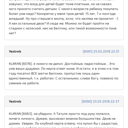
озвучил, что вход для детей будет тоже платным, но не сказал,
кого принято считать детьми. С какого возраста ребенку покупать
билет уже надо? Конкретно у меня трое детей: 15 лет, 7 и полгода
младшей. Ну про старшего молчу, ясно, что халява не прокатит. -)
А как остальные двое? И сюда же. Можно ли будет пройти на
стадион с коляской, как на Балтику, или такой возможности пока
нет?
Yastreb
[6091] 25.03.2018 22:51
KLIMAN [6076], я никого не делил. Достойные, недостойные... Это
уже ваши додумки. По карте ответ ниже. И кстати, я в этом и в том
году посетил ВСЕ матчи Балтики, пропустив лишь один
единственный, т.к. работал. С остальными, слава богу, повезло по
сменам на работе.
Yastreb
[6090] 25.03.2018 22:37
KLIMAN [6063], не убедили. А Татуля просто под руку попался,
ничего личного. Думаю, высказал мнение большинства. Даже не
думаю. Уверен. По клубной карте отвечу, что купил бы с радостью,