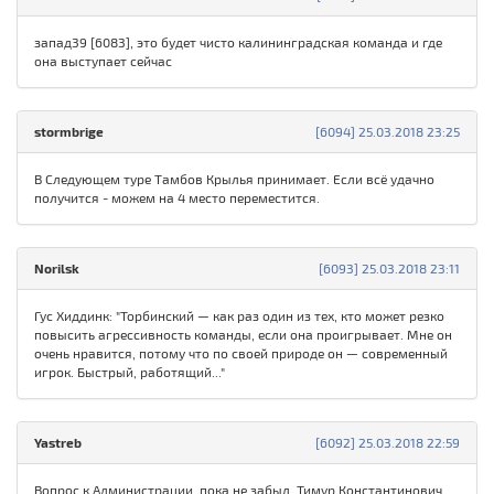
запад39 [6083], это будет чисто калининградская команда и где
она выступает сейчас
stormbrige
[6094] 25.03.2018 23:25
В Следующем туре Тамбов Крылья принимает. Если всё удачно
получится - можем на 4 место переместится.
Norilsk
[6093] 25.03.2018 23:11
Гус Хиддинк: "Торбинский — как раз один из тех, кто может резко
повысить агрессивность команды, если она проигрывает. Мне он
очень нравится, потому что по своей природе он — современный
игрок. Быстрый, работящий..."
Yastreb
[6092] 25.03.2018 22:59
Вопрос к Администрации, пока не забыл. Тимур Константинович