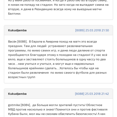
но у меня работа посменная, и когда я работаю во вторую смену,
я никак не попаду на стадион. Но зато когда не выпадает смена на
вторую, я даже в Резиденцию всегда хожу на выездные матчи
Балтики.
Kukudjamba
[6089] 25.03.2018 21:50
Васёк [6086], В Европе в Америке поход на матч это всегда
праздник. Там для людей устраивают развлекательная
программы, по мимо самих игр, и даже люди далекие от спорта
приобщаются благодаря этому к походам на стадион! А у нас всё
вяло, еще и заставляют стоять болельщиков в одну кассу по два
часа....нам учиться и учиться, а могут еще и недовольных
болельщиков крайними сделать....Хотелось бы чтобы идя на
стадион были развлечения по мимо самого футбола для разных
возрастных групп
Kukudjamba
[6088] 25.03.2018 21:42
gotmike [6084], да больше могли зрителей пустить! Областное
МВД против насколько я знаю! Помнится они и против фестиваля
Кубана были, мол мы не сможем обеспечить безопасность! А как