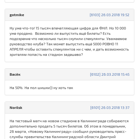
gotmike
[6103] 26.03.2018 19:52
Ну уже что-то! 15 тысяч впечатляющая цифра для ФНЛ. Но 10 000
уже продано. Возможно ли выпустить ещё билеты? Есть
подозрение что несколько тысяч скупили спекулянты. Уважаемое
руководство клуба? Так может выпустить ещё 5000 РОВНО 11
АПРЕЛЯ чтобы оставить спекулянтов ни с чем, и дать возможность
зрителям попасть на стадион задешево?
Васёк
[6102] 26.03.2018 15:45
На 50%. На пол шишки)) ну хоть так
Norilsk
[6101] 26.03.2018 13:37
На тестовый матч на новом стадионе в Калининграде собираются
дополнительно продать 5 тысяч билетов. Об этом в понедельник,
26 марта, «Новому Калининграду» сообщил руководитель пресс-
службы правительства Калининградской области Дмитрий