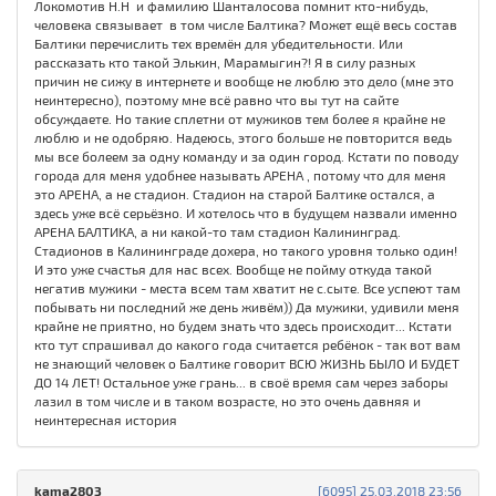
Локомотив Н.Н и фамилию Шанталосова помнит кто-нибудь,
человека связывает в том числе Балтика? Может ещё весь состав
Балтики перечислить тех времён для убедительности. Или
рассказать кто такой Элькин, Марамыгин?! Я в силу разных
причин не сижу в интернете и вообще не люблю это дело (мне это
неинтересно), поэтому мне всё равно что вы тут на сайте
обсуждаете. Но такие сплетни от мужиков тем более я крайне не
люблю и не одобряю. Надеюсь, этого больше не повторится ведь
мы все болеем за одну команду и за один город. Кстати по поводу
города для меня удобнее называть АРЕНА , потому что для меня
это АРЕНА, а не стадион. Стадион на старой Балтике остался, а
здесь уже всё серьёзно. И хотелось что в будущем назвали именно
АРЕНА БАЛТИКА, а ни какой-то там стадион Калининград.
Стадионов в Калининграде дохера, но такого уровня только один!
И это уже счастья для нас всех. Вообще не пойму откуда такой
негатив мужики - места всем там хватит не с.сыте. Все успеют там
побывать ни последний же день живём)) Да мужики, удивили меня
крайне не приятно, но будем знать что здесь происходит... Кстати
кто тут спрашивал до какого года считается ребёнок - так вот вам
не знающий человек о Балтике говорит ВСЮ ЖИЗНЬ БЫЛО И БУДЕТ
ДО 14 ЛЕТ! Остальное уже грань... в своё время сам через заборы
лазил в том числе и в таком возрасте, но это очень давняя и
неинтересная история
kama2803
[6095] 25.03.2018 23:56