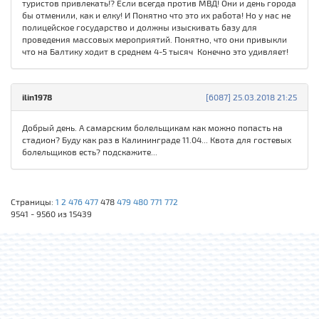
туристов привлекать!? Если всегда против МВД! Они и день города
бы отменили, как и елку! И Понятно что это их работа! Но у нас не
полицейское государство и должны изыскивать базу для
проведения массовых мероприятий. Понятно, что они привыкли
что на Балтику ходит в среднем 4-5 тысяч Конечно это удивляет!
ilin1978
[6087] 25.03.2018 21:25
Добрый день. А самарским болельщикам как можно попасть на
стадион? Буду как раз в Калининграде 11.04... Квота для гостевых
болельщиков есть? подскажите...
Страницы:
1
2
476
477
478
479
480
771
772
9541 - 9560 из 15439