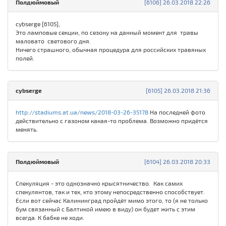
Полдюймовый
[6106] 26.03.2018 22:26
cybserge [6105],
Это ламповые секции, по сезону на данный момент для травы
маловато светового дня.
Ничего страшного, обычная процедура для российских травяных
полей.
cybserge
[6105] 26.03.2018 21:36
http://stadiums.at.ua/news/2018-03-26-35178
На последней фото
действительно с газоном какая-то проблема. Возможно придётся
менять.
Полдюймовый
[6104] 26.03.2018 20:33
Спекуляция - это однозначно крысятничество. Как самих
спекулянтов, так и тех, кто этому непосредственно способствует.
Если вот сейчас Калининград пройдёт мимо этого, то (я не только
бум связанный с Балтикой имею в виду) он будет жить с этим
всегда. К бабке не ходи.