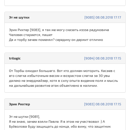
Эт не шутки
[9085] 08.08.2018 17:17
Эрик Рихтер [9083], я так же могу сказать иззза радуновича
Человек старается, пашет
Да и торбу зачем поменял? середину он держит отлично
trilogic
[9084] 08.08.2018 17:15
От Торбы ожидал большего. Вот кто должен моторить. Касаев с
его слегка избыточным весом и возрастом слегка за 30 увы
далеко не энерджайзер, хотя в силу опыта видение поля и мысль
на дальнейшее развитие атак объективно в наличии.
Эрик Рихтер
[9083] 08.08.2018 17:15
Эт не шутки [9081],
Я не знаю, зачем взяли Павле. Я в этом не участвовал :) А
Буйволова буду защищать до конца, ибо вижу, что защитник