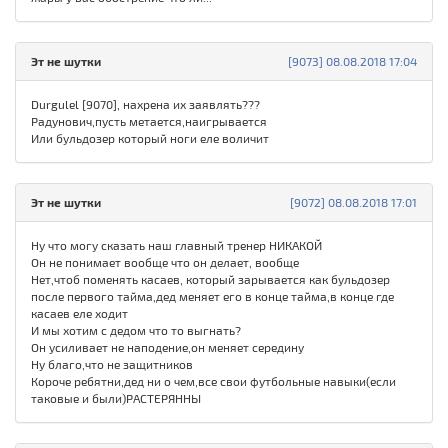
Эт не шутки
[9073] 08.08.2018 17:04
Durgulel [9070], нахрена их заявлять???
Радунович,пусть метается,наигрывается
Или бульдозер который ноги еле воличит
Эт не шутки
[9072] 08.08.2018 17:01
Ну что могу сказать наш главный тренер НИКАКОЙ
Он не понимает вообще что он делает, вообще
Нет,чтоб поменять касаев, который зарывается как бульдозер
после первого тайма,дед меняет его в конце тайма,в конце где
касаев еле ходит
И мы хотим с дедом что то выгнать?
Он усиливает не наподение,он меняет середину
Ну благо,что не защитников
Короче ребятни,дед ни о чем,все свои футбольные навыки(если
таковые и были)РАСТЕРЯННЫ