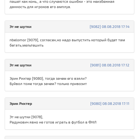
пашет как конь,, а что случаются ошибки - это неизбежная
данность для игроков его амплуа.
Эт не шутки
[9082] 08.08.2018 17:14
nbelomor [9079], согласен,но надо выпустить который будет там
бегать,мельтешить
Эт не шутки
[9081] 08.08.2018 17:12
Эрик Рихтер [9080], тогда зачем его взяли?
Буйвол тоже тогда зачем? только привозит
Эрик Рихтер
[9080] 08.08.2018 17:11
Эт не шутки [9078],
Радунович явно не готов играть в футбол в ФНЛ