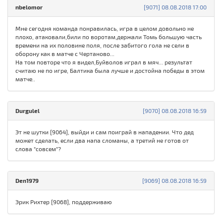
nbelomor
[9071] 08.08.2018 17:00
Мне сегодня команда понравилась, игра в целом довольно не
плохо, атаковали,били по воротам,держали Томь большую часть
времени на их половине поля, после забитого гола не сели в
оборону как в матче с Чертаново...
На том повторе что я видел,Буйволов играл в мяч... результат
считаю не по игре, Балтика была лучше и достойна победы в этом
матче..
Durgulel
[9070] 08.08.2018 16:59
Эт не шутки [9064], выйди и сам поиграй в нападении. Что дед
может сделать, если два напа сломаны, а третий не готов от
слова "совсем"?
Den1979
[9069] 08.08.2018 16:59
Эрик Рихтер [9068], поддерживаю