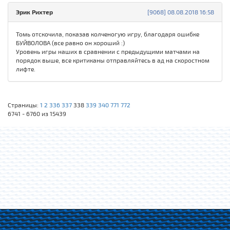
Эрик Рихтер
[9068] 08.08.2018 16:58
Томь отскочила, показав колченогую игру, благодаря ошибке
БУЙВОЛОВА (все равно он хороший :)
Уровень игры наших в сравнении с предыдущими матчами на
порядок выше, все критиканы отправляйтесь в ад на скоростном
лифте.
Страницы:
1
2
336
337
338
339
340
771
772
6741 - 6760 из 15439