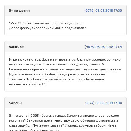
Эт не шутки
[9076] 08.08.2018 17:06
SAnd39 [9074], какие ты слова то подобрал!!!
Долго формулировал?или мама подсказала?
valik069
[9075] 08.08.2018 17:05
Игра понравилась. Весь матч вели игру. С мячом хорошо, солидно,
уверенно молодцы. Конечно жаль победу не удержали. У
Буйволова покраснели глаза, вытащил из под майки две гранаты
(одной конечно мало) зубами выдернув чеку и в атаку на
томского. Тот бежал то ли за мячом, тол и от Буйволова
непонятно, в итоге 1:1
SAnd39
[9074] 08.08.2018 17:04
Эт не шутки [9065], брысь отсюда. Зачем на людях зловонье свое
источать? Закрылся дома, квартиру свою обмазал фекалиями и
сиди радуйся. Тут зачем мазать? И своих дружков забери. Из-за
жары у вас обострение что ли...