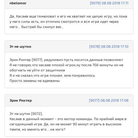
nbelomor
[9079] 08.08.2018 17:11
Да, Касаев еще тяжеловат и его не хватает на целую игру, но пока
у него силы есть, он отлично смотрится и вся игра идет через
него... быстрей бы скинул вес..
Эт не шутки
[9078] 08.08.2018 17:10
Эрик Рихтер [9077], радунович пусть носится,данные позволяют
Я не говорю,что касаев плохой игрок,ну после 70й минуты он не
обогнать не уйти от защитника
Я и не сказал,что игра плохая, мне понравилось
Просто замены не адекваны
Эрик Рихтер
[9077] 08.08.2018 17:08
Эт не шутки [9072],
Касаев в данный момент - это мотор команды. По крайней мере в
сегодняшней игре. Да, он не может 90 минут играть в высоком
темпе, но менять его....на кого?