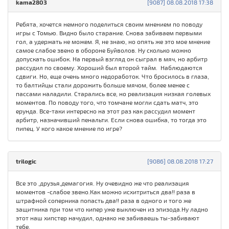
kama2803
[9087] 08.08.2018 17:38
Ребята, хочется немного поделиться своим мнением по поводу
игры с Томью. Видно было старание. Снова забиваем первыми
гол, а удержать не можем. Я, не знаю, но опять же это мое мнение
самое слабое звено в обороне Буйволов. Ну сколько можно
допускать ошибок. На первый взгляд он сыграл в мяч, но арбитр
рассудил по своему. Хороший был второй тайм. Наблюдаются
сдвиги. Но, еще очень много недоработок. Что бросилось в глаза,
то балтийцы стали дорожить больше мячом, более менее с
пассами наладили. Старались все, но реализация низкая голевых
моментов. По поводу того, что томчане могли сдать матч, это
ерунда. Все-таки интересно на этот раз как рассудил момент
арбитр, назначивший пенальти. Если снова ошибка, то тогда это
пипец. У кого какое мнение по игре?
trilogic
[9086] 08.08.2018 17:27
Все это ,друзья,демагогия. Ну очевидно же что реализация
моментов -слабое звено.Как можно исхитриться два!! раза в
штрафной соперника попасть два!! раза в одного и того же
защитника при том что кипер уже выключен из эпизода.Ну ладно
этот наш хипстер начудил, однако не забиваешь ты-забивают
тебе.