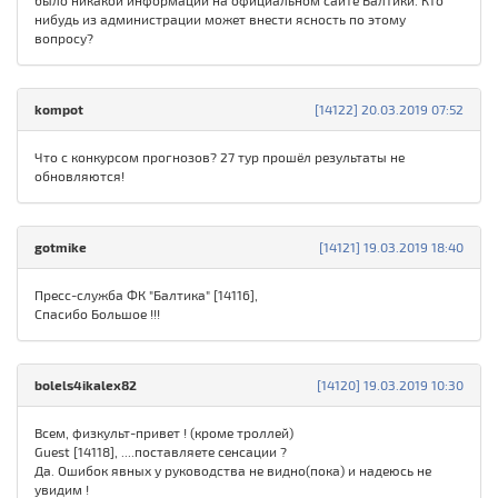
было никакой информации на официальном сайте Балтики. Кто
нибудь из администрации может внести ясность по этому
вопросу?
kompot
[14122] 20.03.2019 07:52
Что с конкурсом прогнозов? 27 тур прошёл результаты не
обновляются!
gotmike
[14121] 19.03.2019 18:40
Пресс-служба ФК "Балтика" [14116],
Спасибо Большое !!!
bolels4ikalex82
[14120] 19.03.2019 10:30
Всем, физкульт-привет ! (кроме троллей)
Guest [14118], ....поставляете сенсации ?
Да. Ошибок явных у руководства не видно(пока) и надеюсь не
увидим !