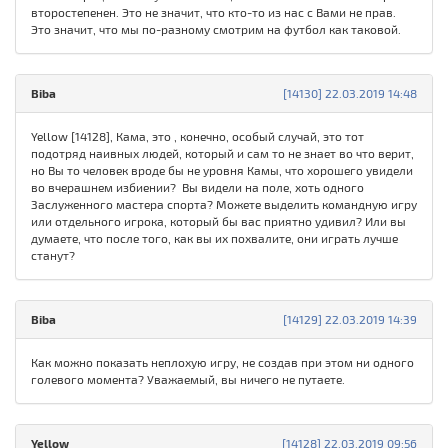
второстепенен. Это не значит, что кто-то из нас с Вами не прав.
Это значит, что мы по-разному смотрим на футбол как таковой.
Biba
[14130] 22.03.2019 14:48
Yellow [14128], Кама, это , конечно, особый случай, это тот
подотряд наивных людей, который и сам то не знает во что верит,
но Вы то человек вроде бы не уровня Камы, что хорошего увидели
во вчерашнем избиении? Вы видели на поле, хоть одного
Заслуженного мастера спорта? Можете выделить командную игру
или отдельного игрока, который бы вас приятно удивил? Или вы
думаете, что после того, как вы их похвалите, они играть лучше
станут?
Biba
[14129] 22.03.2019 14:39
Как можно показать неплохую игру, не создав при этом ни одного
голевого момента? Уважаемый, вы ничего не путаете.
Yellow
[14128] 22.03.2019 09:56