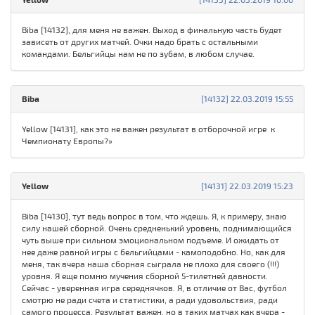
Biba [14132], для меня не важен. Выход в финальную часть будет
зависеть от других матчей. Очки надо брать с остальными
командами. Бельгийцы нам не по зубам, в любом случае.
Biba
[14132] 22.03.2019 15:55
Yellow [14131], как это не важен результат в отборочной игре к
Чемпионату Европы?»
Yellow
[14131] 22.03.2019 15:23
Biba [14130], тут ведь вопрос в том, что ждешь. Я, к примеру, знаю
силу нашей сборной. Очень средненький уровень, поднимающийся
чуть выше при сильном эмоциональном подъеме. И ожидать от
нее даже равной игры с бельгийцами - камоподобно. Но, как для
меня, так вчера наша сборная сыграла не плохо для своего (!!!)
уровня. Я еще помню мучения сборной 5-тилетней давности.
Сейчас - уверенная игра середнячков. Я, в отличие от Вас, футбол
смотрю не ради счета и статистики, а ради удовольствия, ради
самого процесса. Результат важен, но в таких матчах как вчера -