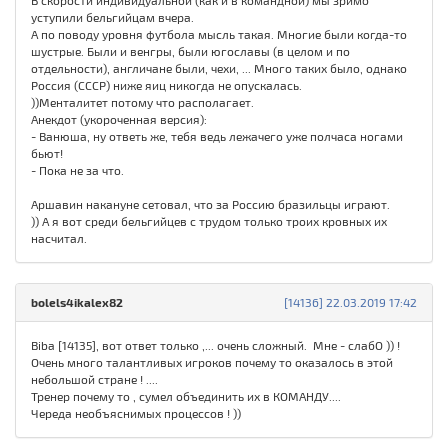
В скорости индивидуальной (как и в командной) мы зримо
уступили бельгийцам вчера.
А по поводу уровня футбола мысль такая. Многие были когда-то
шустрые. Были и венгры, были югославы (в целом и по
отдельности), англичане были, чехи, ... Много таких было, однако
Россия (СССР) ниже яиц никогда не опускалась.
))Менталитет потому что располагает.
Анекдот (укороченная версия):
- Ванюша, ну ответь же, тебя ведь лежачего уже полчаса ногами
бьют!
- Пока не за что.
Аршавин накануне сетовал, что за Россию бразильцы играют.
)) А я вот среди бельгийцев с трудом только троих кровных их
насчитал.
bolels4ikalex82
[14136] 22.03.2019 17:42
Biba [14135], вот ответ только ,... очень сложный. Мне - слабО )) !
Очень много талантливых игроков почему то оказалось в этой
небольшой стране ! ....
Тренер почему то , сумел объединить их в КОМАНДУ....
Череда необъяснимых процессов ! ))