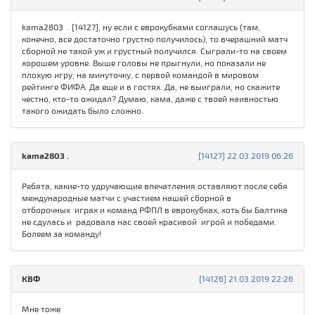
kamа280З . [14127], ну если с еврокубками соглашусь (там,
конечно, все достаточно грустно получилось), то вчерашний матч
сборной не такой уж и грустный получился. Сыграли-то на своем
хорошем уровне. Выше головы не прыгнули, но показали не
плохую игру, на минуточку, с первой командой в мировом
рейтинге ФИФА. Да еще и в гостях. Да, не выиграли, но скажите
честно, кто-то ожидал? Думаю, кама, даже с твоей наивностью
такого ожидать было сложно.
kamа280З .
[14127] 22.03.2019 06:26
Ребята, какие-то удручающие впечатления оставляют после себя
международные матчи с участием нашей сборной в
отборочных играх и команд РФПЛ в еврокубках, хоть бы Балтика
не сдулась и радовала нас своей красивой игрой и победами.
Болеем за команду!
КВФ
[14126] 21.03.2019 22:26
Мне тоже