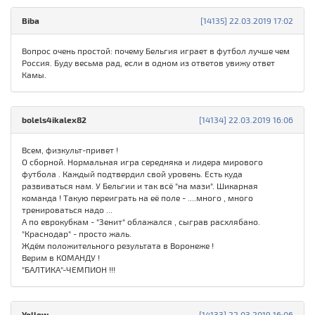
Biba
[14135] 22.03.2019 17:02
Вопрос очень простой: почему Бельгия играет в футбол лучше чем
Россия. Буду весьма рад, если в одном из ответов увижу ответ
Камы.
bolels4ikalex82
[14134] 22.03.2019 16:06
Всем, физкульт-привет !
О сборной. Нормальная игра середняка и лидера мирового
футбола . Каждый подтвердил свой уровень. Есть куда
развиваться нам. У Бельгии и так всё "на мази". Шикарная
команда ! Такую переиграть на её поле - ....много , много
тренироваться надо ...
А по еврокубкам - "Зенит" облажался , сыграв расхлябано.
"Краснодар" - просто жаль.
Ждём положительного результата в Воронеже !
Верим в КОМАНДУ !
"БАЛТИКА"-ЧЕМПИОН !!!
Yellow
[14133] 22.03.2019 16:06