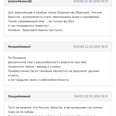
bolels4ikalex82
[14139] 22.03.2019 19:07
Для африканцев и арабов такие сборные как Франция , Англия ,
Бельгия - возможность стать чемпионами мира и призёрами...
Таков современный мир ... не только футбол .
У нас понравился Ахметов !
Головин - безответственно поступил...
Полдюймовый
[14138] 22.03.2019 18:57
По Головину.
Дисциплина там и расхлябанность вовсе ни при чём.
Захвалили парня - звезду и словил.
Профессионал (если таковым является) на результат должен
играть,
а не гордыню свою и себялюбие блюсти.
Полдюймовый
[14137] 22.03.2019 18:31
Того же мнения, что России Бельгия, в её нынешнем состоянии,
пока не по зубам.