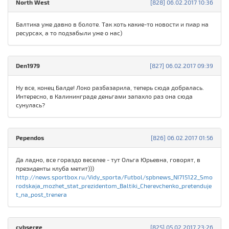
North West
[828] 06.02.2017 10:36
Балтика уже давно в болоте. Так хоть какие-то новости и пиар на
ресурсах, а то подзабыли уже о нас)
Den1979
[827] 06.02.2017 09:39
Ну все, конец Балде! Локо разбазарила, теперь сюда добралась.
Интересно, в Калининграде деньгами запахло раз она сюда
сунулась?
Pependos
[826] 06.02.2017 01:56
Да ладно, все гораздо веселее - тут Ольга Юрьевна, говорят, в
президенты клуба метит)))
http://news.sportbox.ru/Vidy_sporta/Futbol/spbnews_NI715122_Smo
rodskaja_mozhet_stat_prezidentom_Baltiki_Cherevchenko_pretenduje
t_na_post_trenera
cybserge
[825] 05.02.2017 23:26