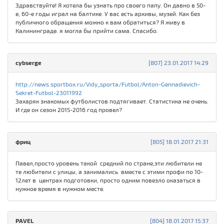
Здравствуйте! Я хотела бы узнать про своего папу. Он давно в 50-
е, 60-е годы играл на балтике. У вас есть архивы, музей. Как без
публичного обращения можно к вам обратиться? Я живу в
Калининграде. я могла бы прийти сама. Спасибо.
cybserge
[807] 23.01.2017 14:29
http://news.sportbox.ru/Vidy_sporta/Futbol/Anton-Gennadievich-
Sekret-Futbol-23011992
Захаряк знакомых футболистов подтягивает. Статистика не очень.
И где он сезон 2015-2016 год провел?
фриц
[805] 18.01.2017 21:31
Павел,просто уровень такой средний по стране,эти любители не
те любители с улицы, а занимались вместе с этими профи по 10-
12лет в центрах подготовки, просто одним повезло оказаться в
нужное время в нужном месте.
PAVEL
[804] 18.01.2017 15:37