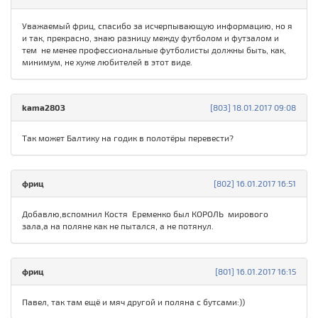
Уважаемый фриц, спасибо за исчерпывающую информацию, но я
и так, прекрасно, знаю разницу между футболом и футзалом и
тем не менее профессиональные футболисты должны быть, как,
минимум, не хуже любителей в этот виде.
kama280З
[803] 18.01.2017 09:08
Так может Балтику на годик в полотёры перевести?
фриц
[802] 16.01.2017 16:51
Добавлю,вспомнил Костя Еременко был КОРОЛЬ мирового
зала,а на поляне как не пытался, а не потянул.
фриц
[801] 16.01.2017 16:15
Павел, так там ещё и мяч другой и поляна с бутсами:))