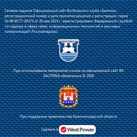
Сетевое издание Официальный сайт Футбольного клуба «Балтика»,
регистрационный номер и дата принятия решения о регистрации: серия
Эл № ФС77-85372 от 30 мая 2023 г, зарегистрировано Федеральной службой
по надзору в сфере связи, информационных технологий и массовых
коммуникаций (Роскомнадзор).
При использовании материалов ссылка на официальный сайт ФК
БАЛТИКА обязательна © 2026
При поддержке правительства Калининградской области
Я соглашаюсь с тем, что владелец сайта использует файлы cookie для
повышения удобства работы на сайте и сервис Яндекс.Метрика. Оставаясь
Сделано в
на сайте, я соглашаюсь с
политикой их применения
.