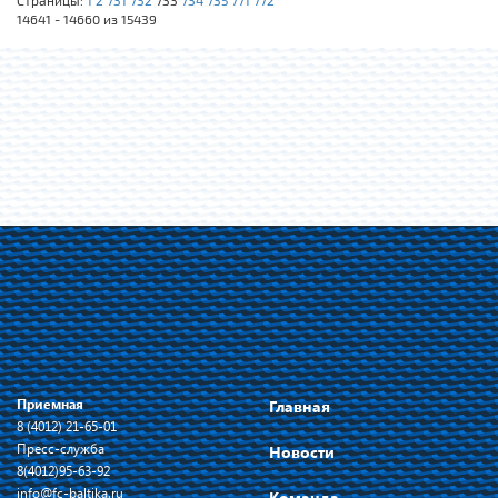
Страницы:
1
2
731
732
733
734
735
771
772
14641 - 14660 из 15439
Приемная
Главная
8 (4012) 21-65-01
Пресс-служба
Новости
8(4012)95-63-92
info@fc-baltika.ru
Команда