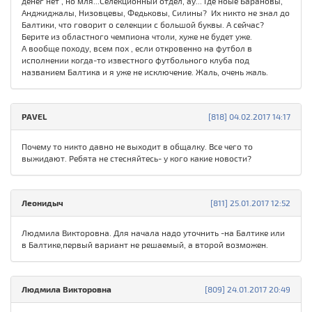
денег нет , но мля...Селекционный отдел, ау... Где ноые Барановы,
Анджиджалы, Низовцевы, Федьковы, Силины? Их никто не знал до
Балтики, что говорит о селекции с большой буквы. А сейчас?
Берите из областного чемпиона чтоли, хуже не будет уже.
А вообще походу, всем пох , если откровенно на футбол в
исполнении когда-то известного футбольного клуба под
названием Балтика и я уже не исключение. Жаль, очень жаль.
PAVEL
[818] 04.02.2017 14:17
Почему то никто давно не выходит в общалку. Все чего то
выжидают. Ребята не стесняйтесь- у кого какие новости?
Леонидыч
[811] 25.01.2017 12:52
Людмила Викторовна. Для начала надо уточнить -на Балтике или
в Балтике,первый вариант не решаемый, а второй возможен.
Людмила Викторовна
[809] 24.01.2017 20:49