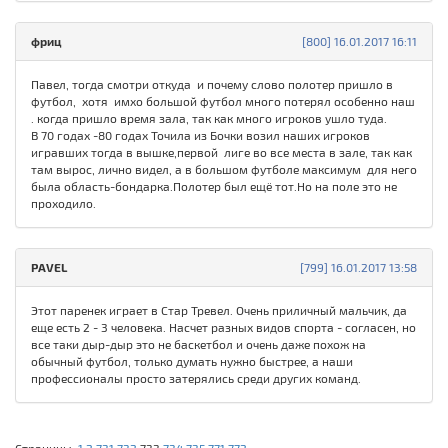
фриц
[800] 16.01.2017 16:11
Павел, тогда смотри откуда и почему слово полотер пришло в
футбол, хотя имхо большой футбол много потерял особенно наш
. когда пришло время зала, так как много игроков ушло туда.
В 70 годах -80 годах Точила из Бочки возил наших игроков
игравших тогда в вышке,первой лиге во все места в зале, так как
там вырос, лично видел, а в большом футболе максимум для него
была область-бондарка.Полотер был ещё тот.Но на поле это не
проходило.
PAVEL
[799] 16.01.2017 13:58
Этот паренек играет в Стар Тревел. Очень приличный мальчик, да
еще есть 2 - 3 человека. Насчет разных видов спорта - согласен, но
все таки дыр-дыр это не баскетбол и очень даже похож на
обычный футбол, только думать нужно быстрее, а наши
профессионалы просто затерялись среди других команд.