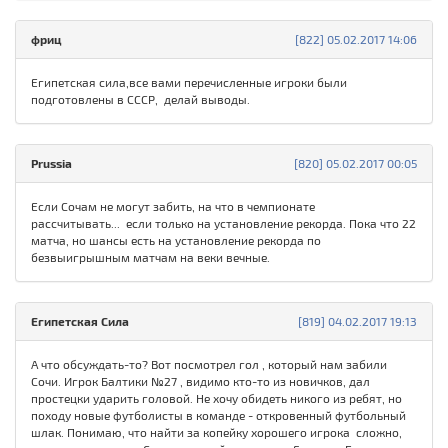
фриц
[822] 05.02.2017 14:06
Египетская сила,все вами перечисленные игроки были
подготовлены в СССР, делай выводы.
Prussia
[820] 05.02.2017 00:05
Если Сочам не могут забить, на что в чемпионате
рассчитывать... если только на установление рекорда. Пока что 22
матча, но шансы есть на установление рекорда по
безвыигрышным матчам на веки вечные.
Египетская Сила
[819] 04.02.2017 19:13
А что обсуждать-то? Вот посмотрел гол , который нам забили
Сочи. Игрок Балтики №27 , видимо кто-то из новичков, дал
простецки ударить головой. Не хочу обидеть никого из ребят, но
походу новые футболисты в команде - откровенный футбольный
шлак. Понимаю, что найти за копейку хорошего игрока сложно,