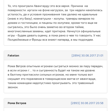
То, что проиграли Авангарду-это все херня. Причина на
поверхности: иргали на фоне нагрузок, за три недели накопилась
усталость, да и условия проживания там далеко не идеальные
(знаю я эту базу), комнатушки - холупы. тренеры вечером по
домам и гостиницам, а пацаны по холупам, кроме того еще не
сыгрались, это было очень заметно во втором тайме,
многочисленные замены, идет притирка. Начнутся официальные
игры - будем давать оценку, а пока рано о чем то говорить. У нас
Полдюймовые и Фрицы все знают наперед, а мы подождем.
Fakelon
[2894] 30.06.2017 21:01
Рома Ветров опытным игрокам сыграться можно за пару передач,
а если игроки г... то и сыгранность будет на таком же уровне.
в балтику пригласили сильных игроков, но меня только вот
смущает это поражение в товарищеском матче от авангарда,
таким командам недопустимо проигрывать. это тревожный
звонок.
Рома Ветров
[2893] 30.06.2017 20:58