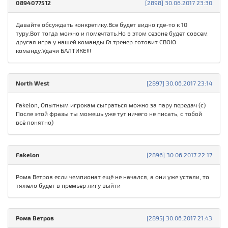
0894077512
[2898] 30.06.2017 23:30
Давайте обсуждать конкретику.Все будет видно где-то к 10
туру.Вот тогда можно и помечтать.Но в этом сезоне будет совсем
другая игра у нашей команды.Гл.тренер готовит СВОЮ
команду.Удачи БАЛТИКЕ!!!
North West
[2897] 30.06.2017 23:14
Fakelon, Опытным игрокам сыграться можно за пару передач (c)
После этой фразы ты можешь уже тут ничего не писать, с тобой
всё понятно)
Fakelon
[2896] 30.06.2017 22:17
Рома Ветров если чемпионат ещё не начался, а они уже устали, то
тяжело будет в премьер лигу выйти
Рома Ветров
[2895] 30.06.2017 21:43