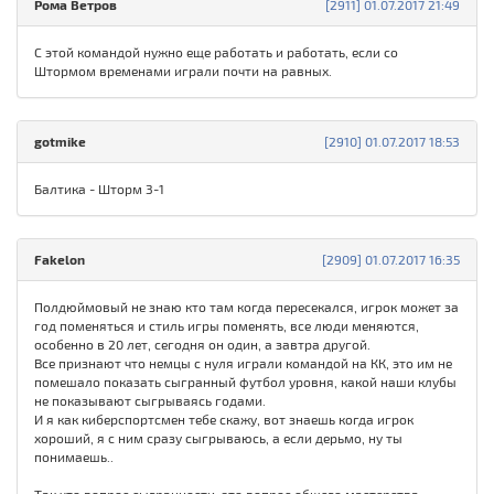
Рома Ветров
[2911] 01.07.2017 21:49
С этой командой нужно еще работать и работать, если со
Штормом временами играли почти на равных.
gotmike
[2910] 01.07.2017 18:53
Балтика - Шторм 3-1
Fakelon
[2909] 01.07.2017 16:35
Полдюймовый не знаю кто там когда пересекался, игрок может за
год поменяться и стиль игры поменять, все люди меняются,
особенно в 20 лет, сегодня он один, а завтра другой.
Все признают что немцы с нуля играли командой на КК, это им не
помешало показать сыгранный футбол уровня, какой наши клубы
не показывают сыгрываясь годами.
И я как киберспортсмен тебе скажу, вот знаешь когда игрок
хороший, я с ним сразу сыгрываюсь, а если дерьмо, ну ты
понимаешь..