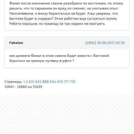
Факел после окончания сезона разобрали по косточкам, по этому
решать, что то серьезное он вряд ли сможет, но учитывая опыт
Пантелеевича, и внизу барахтаться не будет. А вы уверены, что
Балтика будет в лидерах? Этим ребятам еще сыграться нужно.
Ребята хорошие, но команду за три недели не наиграть.
Fakelon
[2892] 30.06.2017 20:30
как думаете Факел в этом сезоне будет вместе с балтикой
бороться за прямую путёвку в рфпл ?
Страницы:
1
2
631
632
633
634
635
771
772
12641 - 12660 из 15439