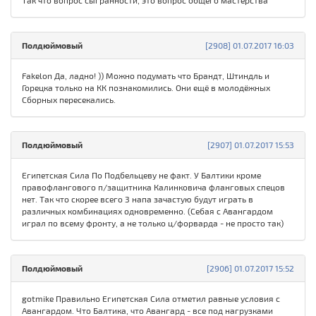
Так что вопрос сыгранности, это вопрос общего мастерства
Полдюймовый
[2908] 01.07.2017 16:03
Fakelon Да, ладно! )) Можно подумать что Брандт, Штиндль и
Горецка только на КК познакомились. Они ещё в молодёжных
Сборных пересекались.
Полдюймовый
[2907] 01.07.2017 15:53
Египетская Сила По Подбельцеву не факт. У Балтики кроме
правофлангового п/защитника Калинковича фланговых спецов
нет. Так что скорее всего 3 напа зачастую будут играть в
различных комбинациях одновременно. (Себая с Авангардом
играл по всему фронту, а не только ц/форварда - не просто так)
Полдюймовый
[2906] 01.07.2017 15:52
gotmike Правильно Египетская Сила отметил равные условия с
Авангардом. Что Балтика, что Авангард - все под нагрузками