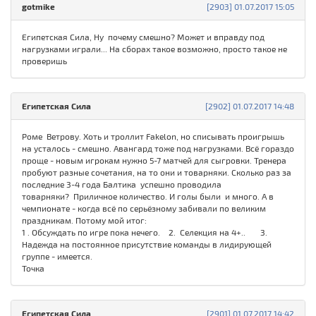
gotmike
[2903] 01.07.2017 15:05
Египетская Сила, Ну почему смешно? Может и вправду под
нагрузками играли... На сборах такое возможно, просто такое не
проверишь
Египетская Сила
[2902] 01.07.2017 14:48
Роме Ветрову. Хоть и троллит Fakelon, но списывать проигрышь
на усталось - смешно. Авангард тоже под нагрузками. Всё гораздо
проще - новым игрокам нужно 5-7 матчей для сыгровки. Тренера
пробуют разные сочетания, на то они и товарняки. Сколько раз за
последние 3-4 года Балтика успешно проводила
товарняки? Приличное количество. И голы были и много. А в
чемпионате - когда всё по серьёзному забивали по великим
праздникам. Потому мой итог:
1 . Обсуждать по игре пока нечего. 2. Селекция на 4+.. 3.
Надежда на постоянное присутствие команды в лидирующей
группе - имеется.
Точка
Египетская Сила
[2901] 01.07.2017 14:42