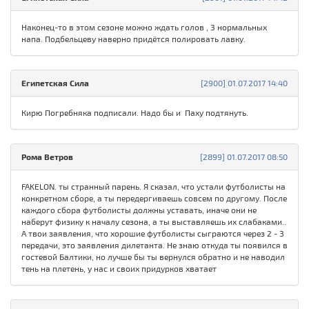
Наконец-то в этом сезоне можно ждать голов , 3 нормальных
напа. Подбельцеву наверно придётся полировать лавку.
Египетская Сила
[2900] 01.07.2017 14:40
Кирю Погребняка подписали. Надо бы и Паху подтянуть.
Рома Ветров
[2899] 01.07.2017 08:50
FAKELON. ты странный парень. Я сказал, что устали футболисты на
конкретном сборе, а ты передергиваешь совсем по другому. После
каждого сбора футболисты должны уставать, иначе они не
наберут физику к началу сезона, а ты выставляешь их слабаками..
А твои заявления, что хорошие футболисты сыграются через 2 - 3
передачи, это заявления дилетанта. Не знаю откуда ты появился в
гостевой Балтики, но лучше бы ты вернулся обратно и не наводил
тень на плетень, у нас и своих придурков хватает