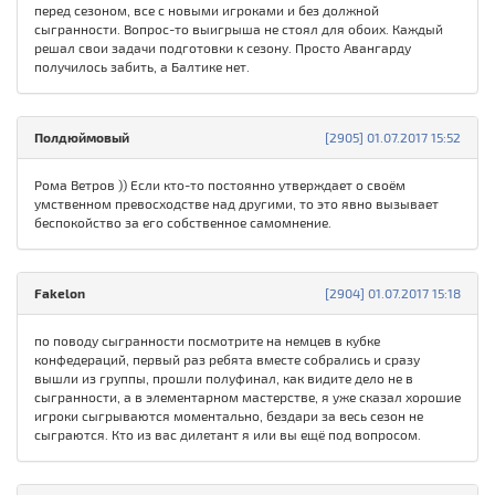
перед сезоном, все с новыми игроками и без должной
сыгранности. Вопрос-то выигрыша не стоял для обоих. Каждый
решал свои задачи подготовки к сезону. Просто Авангарду
получилось забить, а Балтике нет.
Полдюймовый
[2905] 01.07.2017 15:52
Рома Ветров )) Если кто-то постоянно утверждает о своём
умственном превосходстве над другими, то это явно вызывает
беспокойство за его собственное самомнение.
Fakelon
[2904] 01.07.2017 15:18
по поводу сыгранности посмотрите на немцев в кубке
конфедераций, первый раз ребята вместе собрались и сразу
вышли из группы, прошли полуфинал, как видите дело не в
сыгранности, а в элементарном мастерстве, я уже сказал хорошие
игроки сыгрываются моментально, бездари за весь сезон не
сыграются. Кто из вас дилетант я или вы ещё под вопросом.