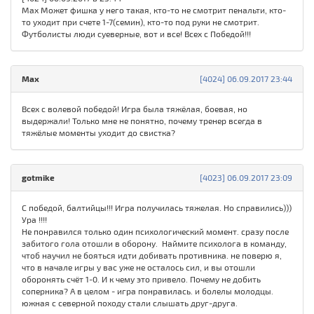
Max Может фишка у него такая, кто-то не смотрит пенальти, кто-
то уходит при счете 1-7(семин), кто-то под руки не смотрит.
Футболисты люди суеверные, вот и все! Всех с Победой!!!
Max
[4024] 06.09.2017 23:44
Всех с волевой победой! Игра была тяжёлая, боевая, но
выдержали! Только мне не понятно, почему тренер всегда в
тяжёлые моменты уходит до свистка?
gotmike
[4023] 06.09.2017 23:09
С победой, балтийцы!!! Игра получилась тяжелая. Но справились)))
Ура !!!!
Не понравился только один психологический момент. сразу после
забитого гола отошли в оборону. Наймите психолога в команду,
чтоб научил не бояться идти добивать противника. не поверю я,
что в начале игры у вас уже не осталось сил, и вы отошли
оборонять счёт 1-0. И к чему это привело. Почему не добить
соперника? А в целом - игра понравилась. и болелы молодцы.
южная с северной походу стали слышать друг-друга.