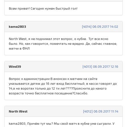
Всем привет! Сегодня нужен быстрый гол!
kama2803
[4014] 06.09.2017 14:02
North West, я не поднимал этот вопрос, о кубке. Тут все ясно
было. Но, как говорится, помечтать не вредно. Да, сейчас главное,
матчи в ФНЛ
Wind39
[4013] 06.09.2017 12:16
Вопрос к администрации:В анонсах к матчам на сайте
указывается детям до 16 лет вход бесплатный, в кассе говорят до
14,а на воротах только до 12 ти лет????Проясните до какого
возраста точно бесплатное посещение?Спасибо.
North West
[4012] 06.09.2017 11:14
kama2803, Причём тут мы? Мы свой матч в кубке уже сыграли. У