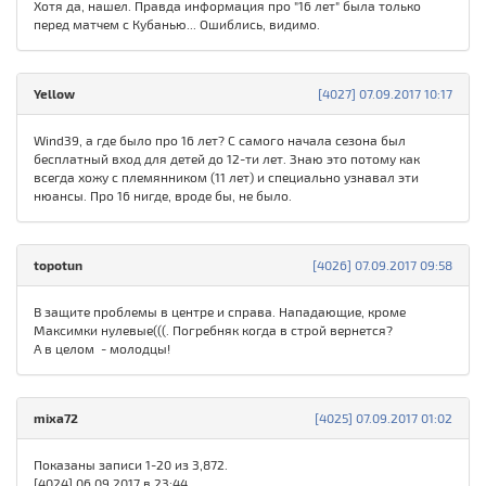
Хотя да, нашел. Правда информация про "16 лет" была только
перед матчем с Кубанью... Ошиблись, видимо.
Yellow
[4027] 07.09.2017 10:17
Wind39, а где было про 16 лет? С самого начала сезона был
бесплатный вход для детей до 12-ти лет. Знаю это потому как
всегда хожу с племянником (11 лет) и специально узнавал эти
нюансы. Про 16 нигде, вроде бы, не было.
topotun
[4026] 07.09.2017 09:58
В защите проблемы в центре и справа. Нападающие, кроме
Максимки нулевые(((. Погребняк когда в строй вернется?
А в целом - молодцы!
mixa72
[4025] 07.09.2017 01:02
Показаны записи 1-20 из 3,872.
[4024] 06.09.2017 в 23:44