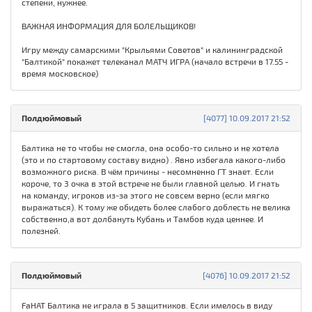
степени, нужнее.
ВАЖНАЯ ИНФОРМАЦИЯ ДЛЯ БОЛЕЛЬЩИКОВ!
Игру между самарскими "Крыльями Советов" и калининградской
"Балтикой" покажет телеканал МАТЧ ИГРА (начало встречи в 17.55 -
время московское)
Полдюймовый
[4077] 10.09.2017 21:52
Балтика не то чтобы не смогла, она особо-то сильно и не хотела
(это и по стартовому составу видно) . Явно избегала какого-либо
возможного риска. В чём причины - несомненно ГТ знает. Если
короче, то 3 очка в этой встрече не были главной целью. И гнать
на команду, игроков из-за этого не совсем верно (если мягко
выражаться). К тому же обидеть более слабого доблесть не велика
собственно,а вот долбануть Кубань и Тамбов куда ценнее. И
полезней.
Полдюймовый
[4076] 10.09.2017 21:52
FaHAT Балтика не играла в 5 защитников. Если имелось в виду