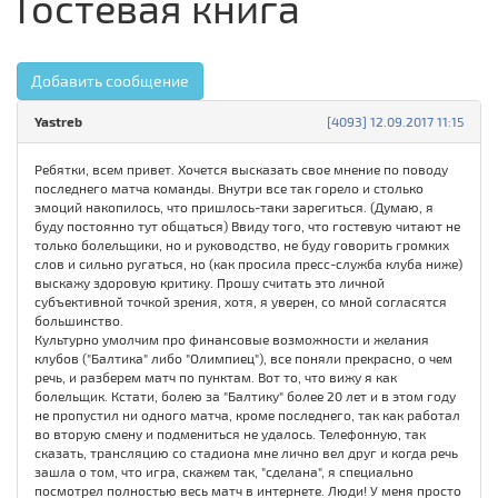
Гостевая книга
Добавить сообщение
Yastreb
[4093] 12.09.2017 11:15
Ребятки, всем привет. Хочется высказать свое мнение по поводу
последнего матча команды. Внутри все так горело и столько
эмоций накопилось, что пришлось-таки зарегиться. (Думаю, я
буду постоянно тут общаться) Ввиду того, что гостевую читают не
только болельщики, но и руководство, не буду говорить громких
слов и сильно ругаться, но (как просила пресс-служба клуба ниже)
выскажу здоровую критику. Прошу считать это личной
субъективной точкой зрения, хотя, я уверен, со мной согласятся
большинство.
Культурно умолчим про финансовые возможности и желания
клубов ("Балтика" либо "Олимпиец"), все поняли прекрасно, о чем
речь, и разберем матч по пунктам. Вот то, что вижу я как
болельщик. Кстати, болею за "Балтику" более 20 лет и в этом году
не пропустил ни одного матча, кроме последнего, так как работал
во вторую смену и подмениться не удалось. Телефонную, так
сказать, трансляцию со стадиона мне лично вел друг и когда речь
зашла о том, что игра, скажем так, "сделана", я специально
посмотрел полностью весь матч в интернете. Люди! У меня просто