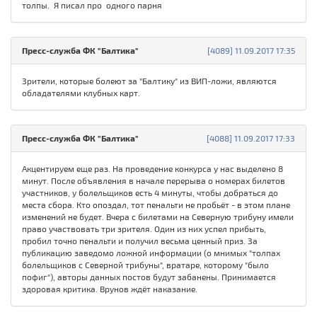
толпы. Я писал про одного парня
Пресс-служба ФК "Балтика"
[4089] 11.09.2017 17:35
Зрители, которые болеют за "Балтику" из ВИП-ложи, являются
обладателями клубных карт.
Пресс-служба ФК "Балтика"
[4088] 11.09.2017 17:33
Акцентируем еще раз. На проведение конкурса у нас выделено 8
минут. После объявления в начале перерыва о номерах билетов
участников, у болельщиков есть 4 минуты, чтобы добраться до
места сбора. Кто опоздал, тот пенальти не пробьёт - в этом плане
изменений не будет. Вчера с билетами на Северную трибуну имели
право участвовать три зрителя. Один из них успел прибыть,
пробил точно пенальти и получил весьма ценный приз. За
публикацию заведомо ложной информации (о мнимых "толпах
болельщиков с Северной трибуны", вратаре, которому "было
пофиг"), авторы данных постов будут забанены. Принимается
здоровая критика. Врунов ждёт наказание.