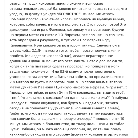
рвется из груди ненормативная лексика и всяческие
отрицательные эмоции! Да, можно винить и списывать на все, что
угодно, но факту я увидел АБСОЛЮТНОЕ нежелание играть.
Команда просто не хо-те-ла играть. Игралось на нулевую ничью,
которая, собственно, в итоге и получилась. Это просто позор! Это
даже хуже, чем игра с Факелом, которому мы проиграли, будучи
на первом месте со счетом 1:0. Впрочем, все помнят, но там хоть
есть оправдание результату, а тут что?! Посмотрите игру
Каленковича. Куча моментов во втором тайме... Сначала он в
штрафной... ОДИН... вместо того, чтобы просто получить мяч и
пробить (или сделать голевой пас), делает нерасторопное
движение и даже не может его остановить. Потом два момента,
когда он типа пытается сделать прострел, но попадает в ноги
защитнику почему-то... И на 92-й минуте после прострела с
углового, когда легче не забить, чем забить, он промахивается с
2-х метров по пустым воротам. Мда-а... А слова комментатора
матча Дмитрия Иванова? Цитирую некоторые фразы: "игры нет...",
"прошло полтайма, играют 5-я и 18-я команды... вы видите это? я
- нет", "что ж такое с командой сегодня, каши мало ели?", "трибуны
негодуют... такое ощущение, как будто мы ведем 5:0", "ничего
сегодня не получается у Дмитрия" (Скопинцев имеется ввиду),
"ребята, что ж с вами сегодня такое... зачем вы так издеваетесь...
над своими болельщиками, в первую очередь", "прошло почти 10
минут, мы играем в большинстве, но толку ноль... как и на табло...
нули". Вобщем, он много чего еще говорил, но, опять же, ввиду
каких-либо санкций в его сторону (все-таки комментатор) не имел