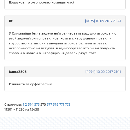
Шешуков, то он опорник (не защитник).
lit
[4075] 10.09.2017 21:41
У Олимпийца была задача нейтрализовать ведущих игроков и с
этой задачей они справились хотя и с нарушением правил и
грубостью и этим они вынудили игроков Балтики играть с
осторожностью не вступая в единоборство что бы не получить
травмы а навесы в штрафную не давали результата
kama2803
[4074] 10.09.2017 21:11
Извините за орфографию.
Страницы:
1
2
574
575
576
577
578
771
772
11501 - 11520 из 15439