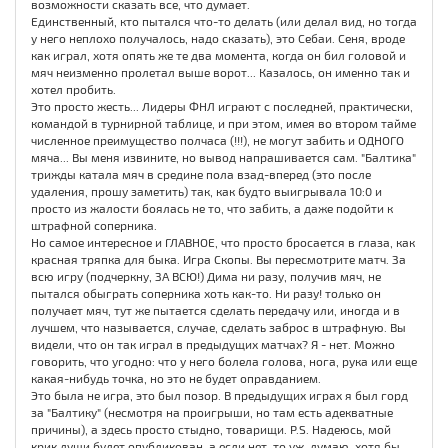
возможности сказать все, что думает.
Единственный, кто пытался что-то делать (или делал вид, но тогда
у него неплохо получалось, надо сказать), это Себаи. Сеня, вроде
как играл, хотя опять же те два момента, когда он бил головой и
мяч неизменно пролетал выше ворот... Казалось, он именно так и
хотел пробить.
Это просто жесть... Лидеры ФНЛ играют с последней, практически,
командой в турнирной таблице, и при этом, имея во втором тайме
численное преимущество полчаса (!!!), не могут забить и ОДНОГО
мяча... Вы меня извините, но вывод напрашивается сам. "Балтика"
трижды катала мяч в средине пола взад-вперед (это после
удаления, прошу заметить) так, как будто выигрывала 10:0 и
просто из жалости боялась не то, что забить, а даже подойти к
штрафной соперника.
Но самое интересное и ГЛАВНОЕ, что просто бросается в глаза, как
красная тряпка для быка. Игра Скопы. Вы пересмотрите матч. За
всю игру (подчеркну, ЗА ВСЮ!) Дима ни разу, получив мяч, не
пытался обыграть соперника хоть как-то. Ни разу! только он
получает мяч, тут же пытается сделать передачу или, иногда и в
лучшем, что называется, случае, сделать заброс в штрафную. Вы
видели, что он так играл в предыдущих матчах? Я - нет. Можно
говорить, что угодно: что у него болела голова, нога, рука или еще
какая-нибудь точка, но это не будет оправданием.
Это была не игра, это был позор. В предыдущих играх я был горд
за "Балтику" (несмотря на проигрыши, но там есть адекватные
причины), а здесь просто стыдно, товарищи. P.S. Надеюсь, мой
крик души будет опубликован, а если нет, то уж, думаю, хотя бы