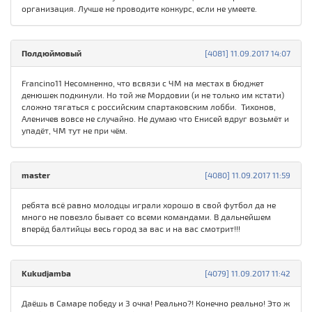
организация. Лучше не проводите конкурс, если не умеете.
Полдюймовый
[4081] 11.09.2017 14:07
Francino11 Несомненно, что всвязи с ЧМ на местах в бюджет
денюшек подкинули. Но той же Мордовии (и не только им кстати)
сложно тягаться с российским спартаковским лобби. Тихонов,
Аленичев вовсе не случайно. Не думаю что Енисей вдруг возьмёт и
упадёт, ЧМ тут не при чём.
master
[4080] 11.09.2017 11:59
ребята всё равно молодцы играли хорошо в свой футбол да не
много не повезло бывает со всеми командами. В дальнейшем
вперёд балтийцы весь город за вас и на вас смотрит!!!
Kukudjamba
[4079] 11.09.2017 11:42
Даёшь в Самаре победу и 3 очка! Реально?! Конечно реально! Это ж