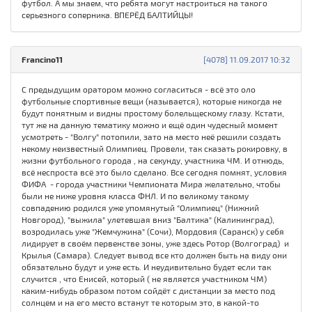
футбол. А мы знаем, что ребята могут настроиться на такого
серьезного соперника. ВПЕРЁД БАЛТИЙЦЫ!
Francino11
[4078] 11.09.2017 10:32
С предыдущим оратором можно согласиться - всё это оло
футбольные спортивные вещи (называется), которые никогда не
будут понятным и видны простому болельщескому глазу. Кстати,
тут же на данную тематику можно и ещё один чудесный момент
усмотреть - "Волгу" потопили, зато на место неё решили создать
некому неизвестный Олимпиец. Провели, так сказать рокировку, в
жизни футбольного города , на секунду, участника ЧМ. И отнюдь,
всё неспроста всё это было сделано. Все сегодня помнят, условия
ФИФА - города участники Чемпионата Мира желательно, чтобы
были не ниже уровня класса ФНЛ. И по великому такому
совпадению родился уже упомянутый "Олимпиец" (Нижний
Новгород), "выжила" улетевшая вниз "Балтика" (Калининград),
возродилась уже "Жемчужина" (Сочи), Мордовия (Саранск) у себя
лидирует в своём первенстве зоны, уже здесь Ротор (Волгоград) и
Крылья (Самара). Следует вывод все кто должен быть на виду они
обязательно будут и уже есть. И неудивительно будет если так
случится , что Енисей, который ( не является участником ЧМ)
каким-нибудь образом потом сойдёт с дистанции за место под
солнцем и на его место встанут те которым это, в какой-то