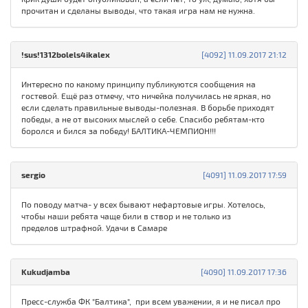
прочитан и сделаны выводы, что такая игра нам не нужна.
!sus!1312bolels4ikalex
[4092] 11.09.2017 21:12
Интересно по какому принципу публикуются сообщения на
гостевой. Ещё раз отмечу, что ничейка получилась не яркая, но
если сделать правильные выводы-полезная. В борьбе приходят
победы, а не от высоких мыслей о себе. Спасибо ребятам-кто
боролся и бился за победу! БАЛТИКА-ЧЕМПИОН!!!
sergio
[4091] 11.09.2017 17:59
По поводу матча- у всех бывают нефартовые игры. Хотелось,
чтобы наши ребята чаще били в створ и не только из
пределов штрафной. Удачи в Самаре
Kukudjamba
[4090] 11.09.2017 17:36
Пресс-служба ФК "Балтика", при всем уважении, я и не писал про