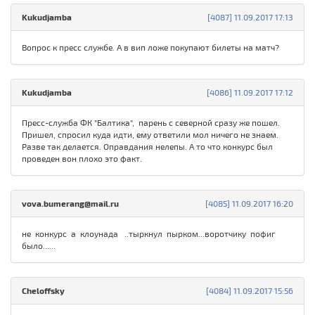
Kukudjamba
[4087] 11.09.2017 17:13
Вопрос к пресс службе. А в вип ложе покупают билеты на матч?
Kukudjamba
[4086] 11.09.2017 17:12
Пресс-служба ФК "Балтика", парень с северной сразу же пошел.
Пришел, спросил куда идти, ему ответили мол ничего не знаем.
Разве так делается. Оправдания нелепы. А то что конкурс был
проведен вон плохо это факт.
vova.bumerang@mail.ru
[4085] 11.09.2017 16:20
не конкурс а клоунада ..тыркнул пырком...воротчику пофиг
было......
Cheloffsky
[4084] 11.09.2017 15:56