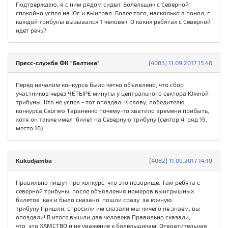
Подтверждаю, я с ним рядом сидел. Болельщик с Северной
спокойно успел на Юг и выиграл. Более того, насколько я понял, с
каждой трибуны вызывался 1 человек. О каких ребятах с Северной
идет речь?
Пресс-служба ФК "Балтика"
[4083] 11.09.2017 15:40
Перед началом конкурса было четко объявлено, что сбор
участников через ЧЕТЫРЕ минуты у центрального сектора Южной
трибуны. Кто не успел - тот опоздал. К слову, победителю
конкурса Сергею Тараненко почему-то хватило времени прибыть,
хотя он также имел билет на Северную трибуну (сектор 4, ряд 19,
место 18).
Kukudjamba
[4082] 11.09.2017 14:19
Правильно пишут про конкурс, что это позорище. Там ребята с
северной трибуны, после объявления номеров выигрышных
билетов ,как и было сказано, пошли сразу за южную
трибуну.Пришли, спросили им сказали мы ничего не знаем, вы
опоздали! В итоге вышли два человека.Правильно сказали,
что это ХАМСТВО и не уважение к болельщикам! Отвратительная