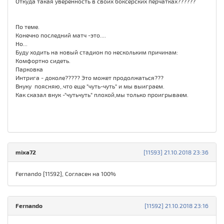
Откуда такая уверенность в своих боксерских перчатках??????
По теме.
Конечно последний матч -это....
Но...
Буду ходить на новый стадион по нескольким причинам:
Комфортно сидеть.
Парковка
Интрига - доколе????? Это может продолжаться???
Внуку поясняю,.что еще "чуть-чуть" и мы выиграем.
Как сказал внук -"чутьчуть" плохой,мы только проигрываем.
mixa72
[11593] 21.10.2018 23:36
Fernando [11592], Cогласен на 100%
Fernando
[11592] 21.10.2018 23:16