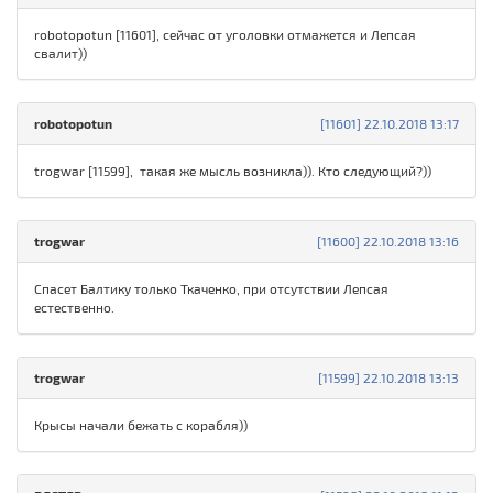
robotopotun [11601], сейчас от уголовки отмажется и Лепсая
свалит))
robotopotun
[11601] 22.10.2018 13:17
trogwar [11599], такая же мысль возникла)). Кто следующий?))
trogwar
[11600] 22.10.2018 13:16
Спасет Балтику только Ткаченко, при отсутствии Лепсая
естественно.
trogwar
[11599] 22.10.2018 13:13
Крысы начали бежать с корабля))