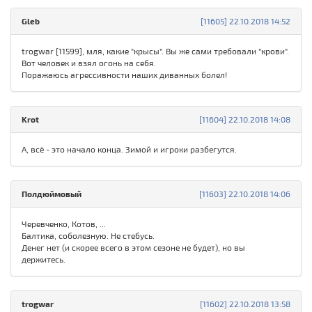
Gleb
[11605] 22.10.2018 14:52
trogwar [11599], мля, какие "крысы". Вы же сами требовали "крови".
Вот человек и взял огонь на себя.
Поражаюсь агрессивности наших диванных болел!
Krot
[11604] 22.10.2018 14:08
А, всё - это начало конца. Зимой и игроки разбегутся.
Полдюймовый
[11603] 22.10.2018 14:06
Черевченко, Котов, ...
Балтика, соболезную. Не стебусь.
Денег нет (и скорее всего в этом сезоне не будет), но вы
держитесь.
trogwar
[11602] 22.10.2018 13:58