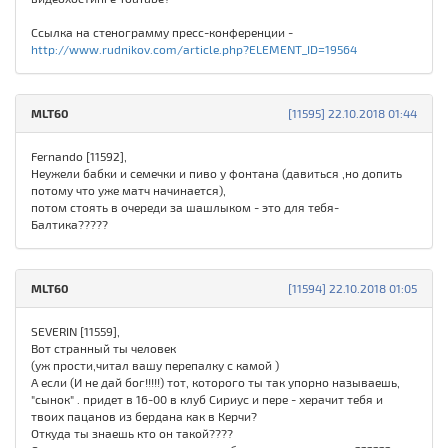
Ссылка на стенограмму пресс-конференции -
http://www.rudnikov.com/article.php?ELEMENT_ID=19564
MLT60
[11595] 22.10.2018 01:44
Fernando [11592],
Неужели бабки и семечки и пиво у фонтана (давиться ,но допить
потому что уже матч начинается),
потом стоять в очереди за шашлыком - это для тебя-
Балтика?????
MLT60
[11594] 22.10.2018 01:05
SEVERIN [11559],
Вот странный ты человек
(уж прости,читал вашу перепалку с камой )
А если (И не дай бог!!!!!) тот, которого ты так упорно называешь,
"сынок" . придет в 16-00 в клуб Сириус и пере - херачит тебя и
твоих пацанов из бердана как в Керчи?
Откуда ты знаешь кто он такой????