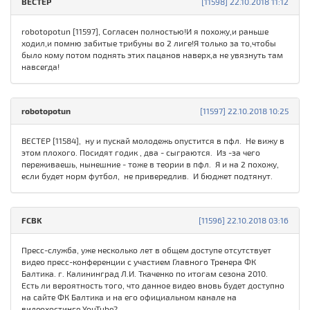
ВЕСТЕР
[11598] 22.10.2018 11:12
robotopotun [11597], Согласен полностью!И я похожу,и раньше
ходил,и помню забитые трибуны во 2 лиге!Я только за то,чтобы
было кому потом поднять этих пацанов наверх,а не увязнуть там
навсегда!
robotopotun
[11597] 22.10.2018 10:25
ВЕСТЕР [11584], ну и пускай молодежь опустится в пфл. Не вижу в
этом плохого. Посидят годик , два - сыграются. Из -за чего
переживаешь, нынешние - тоже в теории в пфл. Я и на 2 похожу,
если будет норм футбол, не привередлив. И бюджет подтянут.
FСBK
[11596] 22.10.2018 03:16
Пресс-служба, уже несколько лет в общем доступе отсутствует
видео пресс-конференции с участием Главного Тренера ФК
Балтика. г. Калининград Л.И. Ткаченко по итогам сезона 2010.
Есть ли вероятность того, что данное видео вновь будет доступно
на сайте ФК Балтика и на его официальном канале на
видеохостинге YouTube?