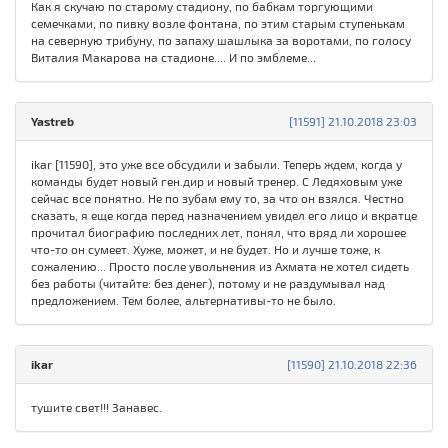
Как я скучаю по старому стадиону, по бабкам торгующими
семечками, по пивку возле фонтана, по этим старым ступенькам
на северную трибуну, по запаху шашлыка за воротами, по голосу
Виталия Макарова на стадионе.... И по эмблеме...
Yastreb
[11591] 21.10.2018 23:03
ikar [11590], это уже все обсудили и забыли. Теперь ждем, когда у
команды будет новый ген.дир и новый тренер. С Ледяховым уже
сейчас все понятно. Не по зубам ему то, за что он взялся. Честно
сказать, я еще когда перед назначением увидел его лицо и вкратце
прочитал биографию последних лет, понял, что вряд ли хорошее
что-то он сумеет. Хуже, может, и не будет. Но и лучше тоже, к
сожалению... Просто после увольнения из Ахмата не хотел сидеть
без работы (читайте: без денег), потому и не раздумывал над
предложением. Тем более, альтернативы-то не было.
ikar
[11590] 21.10.2018 22:36
тушите свет!!! Занавес.