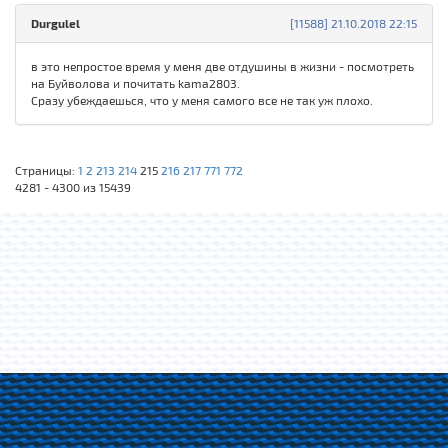
Durgulel
[11588] 21.10.2018 22:15
в это непростое время у меня две отдушины в жизни - посмотреть
на Буйволова и почитать kama2803.
Сразу убеждаешься, что у меня самого все не так уж плохо.
Страницы:
1
2
213
214
215
216
217
771
772
4281 - 4300 из 15439