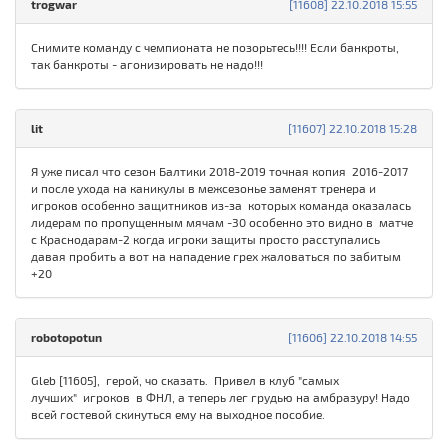
trogwar
[11608] 22.10.2018 15:55
Снимите команду с чемпионата не позорьтесь!!!! Если банкроты,
так банкроты - агонизировать не надо!!!
lit
[11607] 22.10.2018 15:28
Я уже писал что сезон Балтики 2018-2019 точная копия 2016-2017
и после ухода на каникулы в межсезонье заменят тренера и
игроков особенно защитников из-за которых команда оказалась
лидерам по пропущенным мячам -30 особенно это видно в матче
с Краснодарам-2 когда игроки защиты просто расступались
давая пробить а вот на нападение грех жаловаться по забитым
+20
robotopotun
[11606] 22.10.2018 14:55
Gleb [11605], герой, чо сказать. Привел в клуб "самых
лучших" игроков в ФНЛ, а теперь лег грудью на амбразуру! Надо
всей гостевой скинуться ему на выходное пособие.