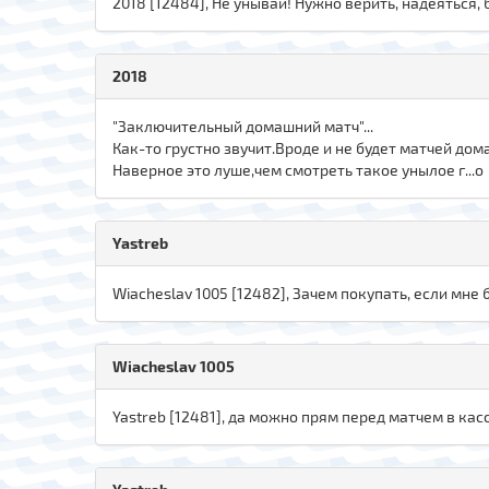
2018 [12484], Не унывай! Нужно верить, надеяться,
2018
"Заключительный домашний матч"...
Как-то грустно звучит.Вроде и не будет матчей дома
Наверное это луше,чем смотреть такое унылое г...о
Yastreb
Wiacheslav 1005 [12482], Зачем покупать, если мне
Wiacheslav 1005
Yastreb [12481], да можно прям перед матчем в кас