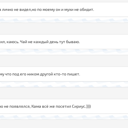
а лично не видел,но по моему он и мухи не обидит.
тил, каюсь. Чай не каждый день тут бываю.
му что под его ником другой кто-то пишет.
но не появлялся, Кама всё же посетил Сириус.))))