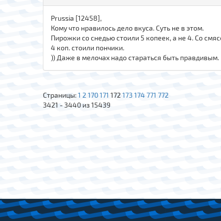
Prussia [12458],
Кому что нравилось дело вкуса. Суть не в этом.
Пирожки со снедью стоили 5 копеек, а не 4. Со смяс
4 коп. стоили пончики.
)) Даже в мелочах надо стараться быть правдивым.
Страницы:
1
2
170
171
172
173
174
771
772
3421 - 3440 из 15439