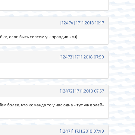
[12474] 17.11.2018 10:17
йки, если быть совсем уж правдивым))
[12473] 17.11.2018 07:59
[12472] 17.11.2018 07:57
Тем более, что команда то у нас одна - тут уж волей-
[12471] 17.11.2018 07:49