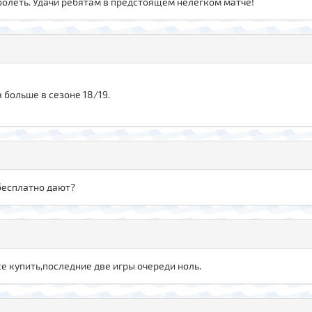
 болеть. Удачи ребятам в предстоящем нелёгком матче!
 больше в сезоне 18/19.
 бесплатно дают?
се купить,последние две игры очереди ноль.