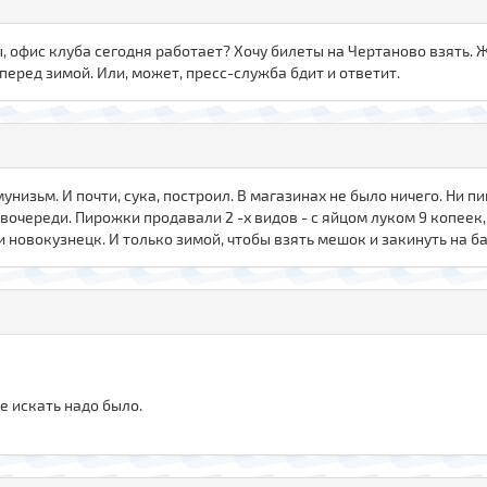
ы, офис клуба сегодня работает? Хочу билеты на Чертаново взять. 
еред зимой. Или, может, пресс-служба бдит и ответит.
низьм. И почти, сука, построил. В магазинах не было ничего. Ни пи
 вочереди. Пирожки продавали 2 -х видов - с яйцом луком 9 копеек,
и новокузнецк. И только зимой, чтобы взять мешок и закинуть на б
е искать надо было.