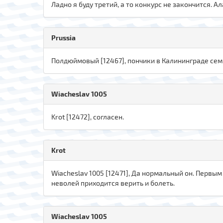
Ладно я буду третий, а то конкурс не закончится. А
Prussia
Полдюймовый [12467], пончики в Калининграде семи
Wiacheslav 1005
Krot [12472], согласен.
Krot
Wiacheslav 1005 [12471], Да нормальный он. Первым н
неволей приходится верить и болеть.
Wiacheslav 1005