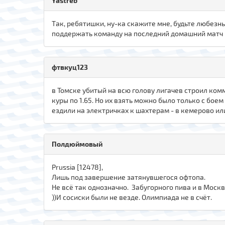
Yastreb
Так, ребятишки, ну-ка скажите мне, будьте любезн
поддержать команду на последний домашний матч п
фтвкуц123
в Томске убитый на всю голову лигачев строил комму
куры по 1.65. Но их взять можно было только с боем
ездили на электричках к шахтерам - в кемерово ил
Полдюймовый
Prussia [12478],
Лишь под завершение затянувшегося офтопа.
Не всё так однозначно. Забугорного пива и в Москв
))И сосиски были не везде. Олимпиада не в счёт.