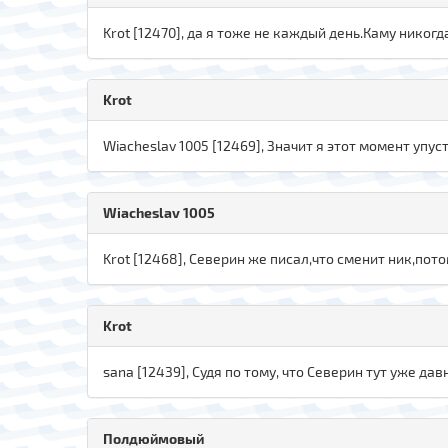
Krot [12470], да я тоже не каждый день.Каму никогд
Krot
Wiacheslav 1005 [12469], Значит я этот момент упус
Wiacheslav 1005
Krot [12468], Северин же писал,что сменит ник,пото
Krot
sana [12439], Судя по тому, что Северин тут уже дав
Полдюймовый