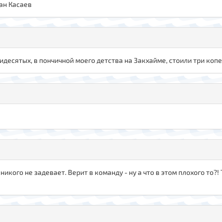
лан Касаев
десятых, в пончичной моего детства на Закхайме, стоили три копе
икого не задевает. Верит в команду - ну а что в этом плохого то?! 