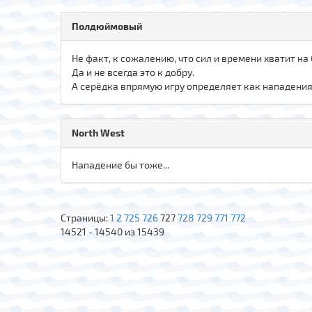
Полдюймовый
Не факт, к сожалению, что сил и времени хватит на
Да и не всегда это к добру.
А серёдка впрямую игру определяет как нападения,
North West
Нападение бы тоже...
Страницы:
1
2
725
726
727
728
729
771
772
14521 - 14540 из 15439