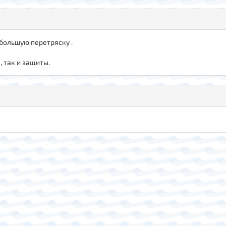
 большую перетряску .
 так и защиты.