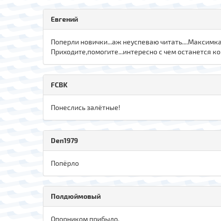
Евгений
Поперли новички...аж неуспеваю читать....Максимка у
Приходите,помогите...интересно с чем останется к
FCBK
Понеслись залётные!
Den1979
Попёрло
Полдюймовый
Опорником прибыло.