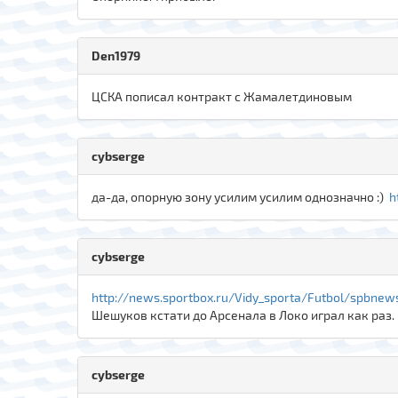
Den1979
ЦСКА пописал контракт с Жамалетдиновым
cybserge
да-да, опорную зону усилим усилим однозначно :)
h
cybserge
http://news.sportbox.ru/Vidy_sporta/Futbol/spbnew
Шешуков кстати до Арсенала в Локо играл как раз.
cybserge