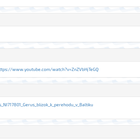
ttps://www.youtube.com/watch?v=ZnZVbHjTeGQ
s_NI717801_Gerus_blizok_k_perehodu_v_Baltiku