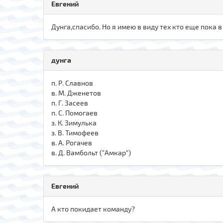
Евгений
Дунга,спасибо. Но я имею в виду тех кто еще пока 
дунга
п. Р. Славнов
в. М. Дженетов
п. Г. Засеев
п. С. Помогаев
з. К. Зимулька
з. В. Тимофеев
в. А. Рогачев
в. Д. Вамбольт ("Амкар")
Евгений
А кто покидает команду?