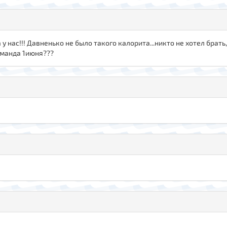
 нас!!! Давненько не было такого калорита...никто не хотел брать,а
оманда 1июня???