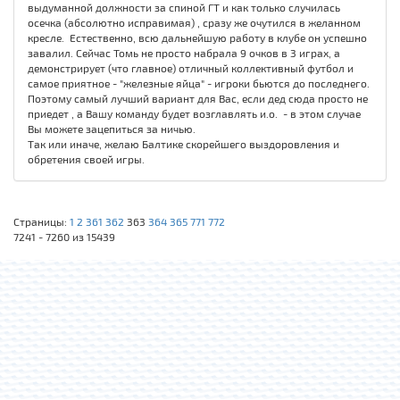
выдуманной должности за спиной ГТ и как только случилась
осечка (абсолютно исправимая) , сразу же очутился в желанном
кресле. Естественно, всю дальнейшую работу в клубе он успешно
завалил. Сейчас Томь не просто набрала 9 очков в 3 играх, а
демонстрирует (что главное) отличный коллективный футбол и
самое приятное - "железные яйца" - игроки бьются до последнего.
Поэтому самый лучший вариант для Вас, если дед сюда просто не
приедет , а Вашу команду будет возглавлять и.о. - в этом случае
Вы можете зацепиться за ничью.
Так или иначе, желаю Балтике скорейшего выздоровления и
обретения своей игры.
Страницы:
1
2
361
362
363
364
365
771
772
7241 - 7260 из 15439