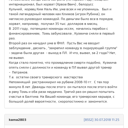
интернационал, был хорват (Хрвое Веич) , белорусс
Кульчий, кореец Ким Наль Им, уже всех и не упомнишь. Был и
такой легендарный человек как Климов (игрок Рубина), он
негласно руководил командой. По деньгам было все в порядке,
хорват, например, получал 35 тыс. долларов в месяц.
В 2011 году, потенциал команды иссяк, начались перебои с
финансированием, Томь забуксовала , Кузмича сняли в первый
раз.
Второй раз он начудил уже в ФНЛ. Пусть Вас не вводит
заблуждение , дескать , "закрепил команду в лидирующей группе"
- задача была другая - выход в ПЛ. И что, вывел, за 2 года? Нет,
не вывел.
Когда стало понятно, что промедление смерти подобно, Кузмича
опять сняли с должности и команду в ПЛ вывел другой тренер
- Петраков.
Т.е. остатки своего тренерского мастерства
Непомнящий растранжирил на рубеже 2008-10 гг. С тех пор
минуло 8 лет. Дважды после этого он пытался после этого войти
в реку Томь и оба раза неудачно. Третий раз он решил попытать
счастья в Балтике. На Вашей команде, его тренерская карьера, с
большой долей вероятности, скоропостижно и закончится.
kama2803
[8552] 30.07.2018 11:25