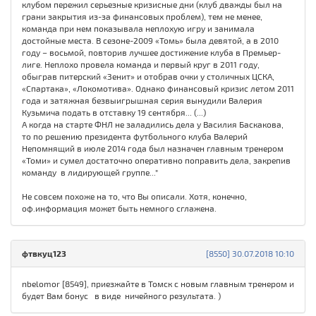
клубом пережил серьезные кризисные дни (клуб дважды был на
грани закрытия из-за финансовых проблем), тем не менее,
команда при нем показывала неплохую игру и занимала
достойные места. В сезоне-2009 «Томь» была девятой, а в 2010
году – восьмой, повторив лучшее достижение клуба в Премьер-
лиге. Неплохо провела команда и первый круг в 2011 году,
обыграв питерский «Зенит» и отобрав очки у столичных ЦСКА,
«Спартака», «Локомотива». Однако финансовый кризис летом 2011
года и затяжная безвыигрышная серия вынудили Валерия
Кузьмича подать в отставку 19 сентября... (...)
А когда на старте ФНЛ не заладились дела у Василия Баскакова,
то по решению президента футбольного клуба Валерий
Непомнящий в июле 2014 года был назначен главным тренером
«Томи» и сумел достаточно оперативно поправить дела, закрепив
команду в лидирующей группе..."
Не совсем похоже на то, что Вы описали. Хотя, конечно,
оф.информация может быть немного сглажена.
фтвкуц123
[8550] 30.07.2018 10:10
nbelomor [8549], приезжайте в Томск с новым главным тренером и
будет Вам бонус в виде ничейного результата. )