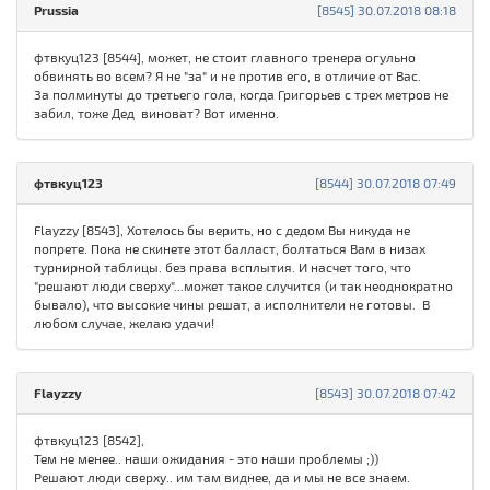
Prussia
[8545] 30.07.2018 08:18
фтвкуц123 [8544], может, не стоит главного тренера огульно
обвинять во всем? Я не "за" и не против его, в отличие от Вас.
За полминуты до третьего гола, когда Григорьев с трех метров не
забил, тоже Дед виноват? Вот именно.
фтвкуц123
[8544] 30.07.2018 07:49
Flayzzy [8543], Хотелось бы верить, но с дедом Вы никуда не
попрете. Пока не скинете этот балласт, болтаться Вам в низах
турнирной таблицы. без права всплытия. И насчет того, что
"решают люди сверху"...может такое случится (и так неоднократно
бывало), что высокие чины решат, а исполнители не готовы. В
любом случае, желаю удачи!
Flayzzy
[8543] 30.07.2018 07:42
фтвкуц123 [8542],
Тем не менее.. наши ожидания - это наши проблемы ;))
Решают люди сверху.. им там виднее, да и мы не все знаем.