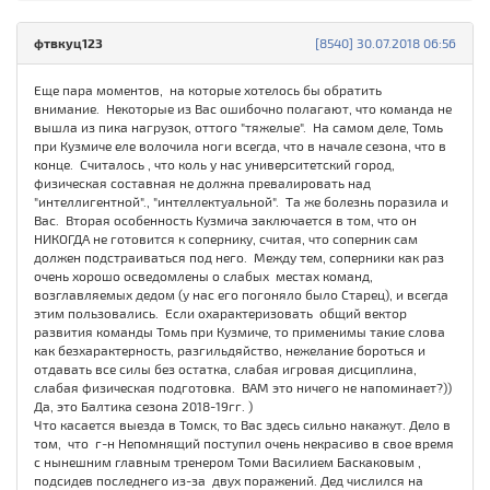
фтвкуц123
[8540] 30.07.2018 06:56
Еще пара моментов, на которые хотелось бы обратить
внимание. Некоторые из Вас ошибочно полагают, что команда не
вышла из пика нагрузок, оттого "тяжелые". На самом деле, Томь
при Кузмиче еле волочила ноги всегда, что в начале сезона, что в
конце. Считалось , что коль у нас университетский город,
физическая составная не должна превалировать над
"интеллигентной"., "интеллектуальной". Та же болезнь поразила и
Вас. Вторая особенность Кузмича заключается в том, что он
НИКОГДА не готовится к сопернику, считая, что соперник сам
должен подстраиваться под него. Между тем, соперники как раз
очень хорошо осведомлены о слабых местах команд,
возглавляемых дедом (у нас его погоняло было Старец), и всегда
этим пользовались. Если охарактеризовать общий вектор
развития команды Томь при Кузмиче, то применимы такие слова
как безхарактерность, разгильдяйство, нежелание бороться и
отдавать все силы без остатка, слабая игровая дисциплина,
слабая физическая подготовка. ВАМ это ничего не напоминает?))
Да, это Балтика сезона 2018-19гг. )
Что касается выезда в Томск, то Вас здесь сильно накажут. Дело в
том, что г-н Непомнящий поступил очень некрасиво в свое время
с нынешним главным тренером Томи Василием Баскаковым ,
подсидев последнего из-за двух поражений. Дед числился на