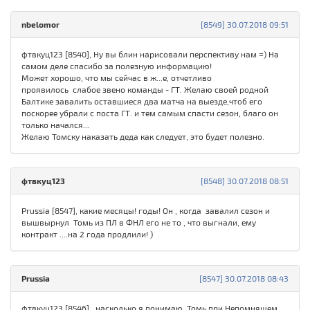
nbelomor
[8549] 30.07.2018 09:51
фтвкуц123 [8540], Ну вы блин нарисовали перспективу нам =) На
самом деле спасибо за полезную информацию!
Может хорошо, что мы сейчас в ж...е, отчетливо
проявилось слабое звено команды - ГТ. Желаю своей родной
Балтике завалить оставшиеся два матча на выезде,чтоб его
поскорее убрали с поста ГТ. и тем самым спасти сезон, благо он
только начался...
Желаю Томску наказать деда как следует, это будет полезно.
фтвкуц123
[8548] 30.07.2018 08:51
Prussia [8547], какие месяцы! годы! Он , когда завалил сезон и
вышвырнул Томь из ПЛ в ФНЛ его не то , что выгнали, ему
контракт ....на 2 года продлили! )
Prussia
[8547] 30.07.2018 08:43
фтвкуц123 [8546], насколько я понимаю, Томь при Непомнящем