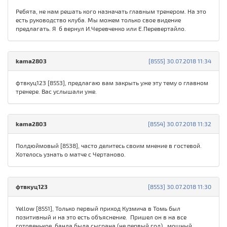
Ребята, не нам решать кого назначать главным тренером. На это
есть руководство клуба. Мы можем только свое видение
предлагать. Я б вернул И.Черевченко или Е.Перевертайло.
kama2803
[8555] 30.07.2018 11:34
фтвкуц123 [8553], предлагаю вам закрыть уже эту тему о главном
тренере. Вас услышали уже.
kama2803
[8554] 30.07.2018 11:32
Полдюймовый [8538], часто делитесь своим мнение в гостевой.
Хотелось узнать о матче с Чертаново.
фтвкуц123
[8553] 30.07.2018 11:30
Yellow [8551], Только первый приход Кузмича в Томь был
позитивный и на это есть объяснение. Пришел он в на все
готовенькое, банда была сыграна (не первый год) , мощный