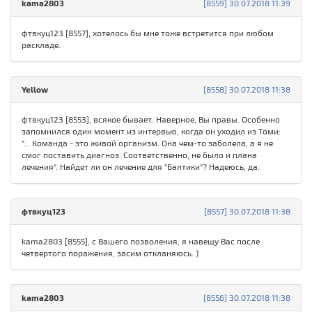
kama2803
[8559] 30.07.2018 11:39
фтвкуц123 [8557], хотелось бы мне тоже встретится при любом
раскладе.
Yellow
[8558] 30.07.2018 11:38
фтвкуц123 [8553], всякое бывает. Наверное, Вы правы. Особенно
запомнился один момент из интервью, когда он уходил из Томи:
"... Команда - это живой организм. Она чем-то заболела, а я не
смог поставить диагноз. Соответственно, не было и плана
лечения". Найдет ли он лечение для "Балтики"? Надеюсь, да.
фтвкуц123
[8557] 30.07.2018 11:38
kama2803 [8555], с Вашего позволения, я навещу Вас после
четвертого поражения, засим откланяюсь. )
kama2803
[8556] 30.07.2018 11:38