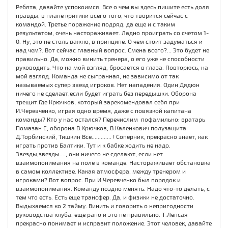
Ребята, давайте успокоимся. Все о чем вы здесь пишите есть доля
правды, в плане критики всего того, что творится сейчас с
командой. Третье поражение подряд, да еще и с таким
результатом, очень настораживает. Ладно проиграть со счетом 1-
0. Ну, это не столь важно, в принципе. О чем стоит задуматься и
над чем?. Вот сейчас главный вопрос. Смена всего?... Это будет не
правильно. Да, можно винить тренера, о его уже не способности
руководить. Что на мой взгляд, бросается в глаза. Повторюсь, на
мой взгляд. Команда не сыгранная, не зависимо от так
называемых супер звезд игроков. Нет нападения. Один Дядюн
ничего не сделает,если будет играть без передышки. Оборона
трещит.Где Крючков, который зарекомендовал себя при
И.Черевченко, играя одно время, даже с повязкой капитана
команды? Кто у нас остался? Перечислим пофамильно: вратарь
Помазан Е, оборона В.Крючков, В.Каленкович полузащита
Д.Торбинский, Тишкин Все............. ! Соперник, прекрасно знает, как
играть против Балтики. Тут и к бабке ходить не надо.
Звезды,звезды...., они ничего не сделают, если нет
взаимопонимания на поле в команде. Настораживает обстановка
в самом коллективе. Какая атмосфера, между тренером и
игроками? Вот вопрос. При И.Черевченко был порядок и
взаимопонимания. Команду поздно менять. Надо что-то делать, с
тем что есть. Есть еще трансфер. Да, и физики не достаточно.
Выдыхаемся ко 2 тайму. Винить и говорить о непригодности
руководства клуба, еще рано и это не правильно. Т.Лепсая
прекрасно понимает и исправит положение. Этот человек, давайте