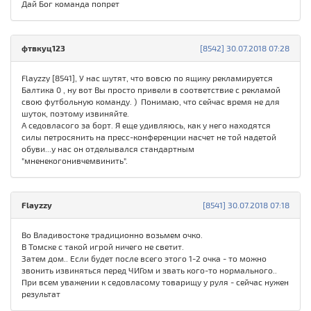
Дай Бог команда попрет
фтвкуц123
[8542] 30.07.2018 07:28
Flayzzy [8541], У нас шутят, что вовсю по ящику рекламируется
Балтика 0 , ну вот Вы просто привели в соответствие с рекламой
свою футбольную команду. ) Понимаю, что сейчас время не для
шуток, поэтому извиняйте.
А седовласого за борт. Я еще удивляюсь, как у него находятся
силы петросянить на пресс-конференции насчет не той надетой
обуви...у нас он отделывался стандартным
"мненекогонивчемвинить".
Flayzzy
[8541] 30.07.2018 07:18
Во Владивостоке традиционно возьмем очко.
В Томске с такой игрой ничего не светит.
Затем дом.. Если будет после всего этого 1-2 очка - то можно
звонить извиняться перед ЧИГом и звать кого-то нормального..
При всем уважении к седовласому товарищу у руля - сейчас нужен
результат