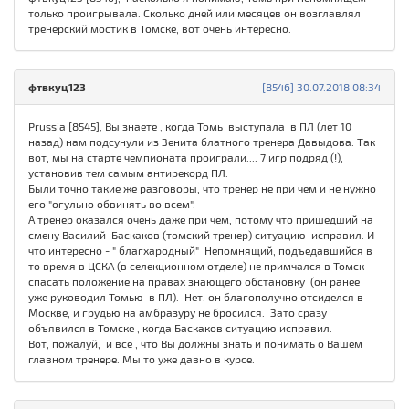
только проигрывала. Сколько дней или месяцев он возглавлял
тренерский мостик в Томске, вот очень интересно.
фтвкуц123
[8546] 30.07.2018 08:34
Prussia [8545], Вы знаете , когда Томь выступала в ПЛ (лет 10
назад) нам подсунули из Зенита блатного тренера Давыдова. Так
вот, мы на старте чемпионата проиграли.... 7 игр подряд (!),
установив тем самым антирекорд ПЛ.
Были точно такие же разговоры, что тренер не при чем и не нужно
его "огульно обвинять во всем".
А тренер оказался очень даже при чем, потому что пришедший на
смену Василий Баскаков (томский тренер) ситуацию исправил. И
что интересно - " благхародный" Непомнящий, подъедавшийся в
то время в ЦСКА (в селекционном отделе) не примчался в Томск
спасать положение на правах знающего обстановку (он ранее
уже руководил Томью в ПЛ). Нет, он благополучно отсиделся в
Москве, и грудью на амбразуру не бросился. Зато сразу
объявился в Томске , когда Баскаков ситуацию исправил.
Вот, пожалуй, и все , что Вы должны знать и понимать о Вашем
главном тренере. Мы то уже давно в курсе.