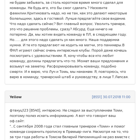
не будем забывать, за столь короткое время много сделал для
команды. Не будь его, кто бы смог сделать ? Назовите
фамилии.Критиковать надо, но не так, как это делают некоторые
болельщики, здесь в гостевой. Лучше предлагайте свое видение.
Что надо сделать сейчас? Вот главный вопрос. Уволить тренера,
это что решение проблемы, сразу? Абсурд. Еще ничего не
потеряно. Да, мы хотим видеть команду в ПЛ, в следующем году.
Но...... для этого надо сделать ух как много. Наша поддержка
нужна. И те кто предлагают не ходить на матчи, это паникеры.В
ФНЛ играют сейчас очень интересные клубы. Порой даже хочешь
посмотреть с удовольствием. Я, хочу чтобы все кто любит
команду, должны предлагать что-то. Может ваши предложения и
возьмут на заметку. Расформировывать команду, подобно
смерти. И я верю, что Луч и Томь, мы накажем. Я, повторюсь, что
верю в команду, тренерский штаб и руководству, в лице Т.Лепсая.
Yellow
[8551] 30.07.2018 11:00
фтвкуц123 [8540], интересно. Не следил за выступлением Томи,
поэтому полез искать информацию. А вот что говорит ваш
оф.сайт:
"...С сентября 2008 года стал главным тренером «Томи» и помог
команде сохранить прописку в Премьер-лиге. Несмотря на то, что
за три года работы в Томске Валерий Непомнящий не раз вместе с