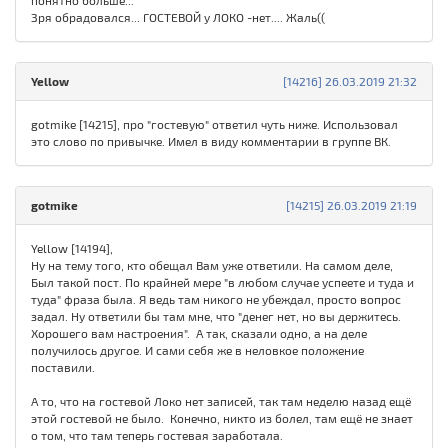
понятно больше...
Зря обрадовался... ГОСТЕВОЙ у ЛОКО -нет.... Жаль((
Yellow
[14216] 26.03.2019 21:32
gotmike [14215], про "гостевую" ответил чуть ниже. Использовал
это слово по привычке. Имел в виду комментарии в группе ВК.
gotmike
[14215] 26.03.2019 21:19
Yellow [14194],
Ну на тему того, кто обещал Вам уже ответили. На самом деле,
Был такой пост. По крайней мере "в любом случае успеете и туда и
туда" фраза была. Я ведь там никого не убеждал, просто вопрос
задал. Ну ответили бы там мне, что "денег нет, но вы держитесь.
Хорошего вам настроения". А так, сказали одно, а на деле
получилось другое. И сами себя же в неловкое положение
поставили.
А то, что на гостевой Локо нет записей, так там неделю назад ещё
этой гостевой не было. Конечно, никто из болел, там ещё не знает
о том, что там теперь гостевая заработала.