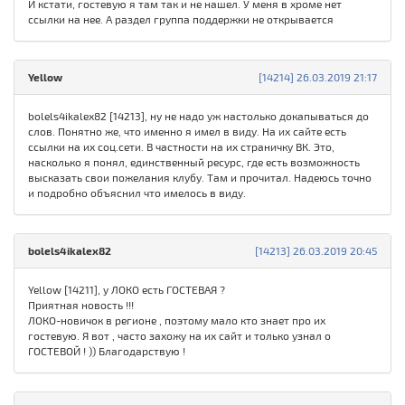
И кстати, гостевую я там так и не нашел. У меня в хроме нет
ссылки на нее. А раздел группа поддержки не открывается
Yellow
[14214] 26.03.2019 21:17
bolels4ikalex82 [14213], ну не надо уж настолько докапываться до
слов. Понятно же, что именно я имел в виду. На их сайте есть
ссылки на их соц.сети. В частности на их страничку ВК. Это,
насколько я понял, единственный ресурс, где есть возможность
высказать свои пожелания клубу. Там и прочитал. Надеюсь точно
и подробно объяснил что имелось в виду.
bolels4ikalex82
[14213] 26.03.2019 20:45
Yellow [14211], у ЛОКО есть ГОСТЕВАЯ ?
Приятная новость !!!
ЛОКО-новичок в регионе , поэтому мало кто знает про их
гостевую. Я вот , часто захожу на их сайт и только узнал о
ГОСТЕВОЙ ! )) Благодарствую !