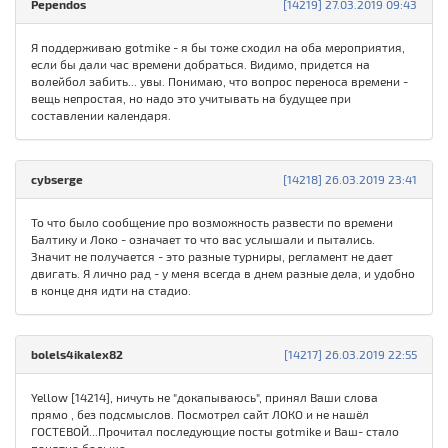
Pependos
[14219] 27.03.2019 09:43
Я поддерживаю gotmike - я бы тоже сходил на оба мероприятия,
если бы дали час времени добраться. Видимо, придется на
волейбол забить... увы. Понимаю, что вопрос переноса времени -
вещь непростая, но надо это учитывать на будущее при
составлении календаря.
cybserge
[14218] 26.03.2019 23:41
То что было сообщение про возможность развести по времени
Балтику и Локо - означает то что вас услышали и пытались.
Значит не получается - это разные турниры, регламент не дает
двигать. Я лично рад - у меня всегда в днем разные дела, и удобно
в конце дня идти на стадио.
bolels4ikalex82
[14217] 26.03.2019 22:55
Yellow [14214], ничуть не "докапываюсь", принял Ваши слова
прямо , без подсмыслов. Посмотрел сайт ЛОКО и не нашёл
ГОСТЕВОЙ...Прочитал последующие посты gotmike и Ваш- стало