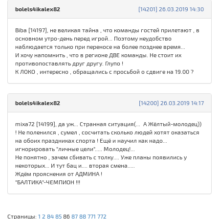
bolels4ikalex82
[14201] 26.03.2019 14:30
Biba [14197], не великая тайна , что команды гостей прилетают , в
основном утро-день перед игрой... Поэтому неудобство
наблюдается только при переносе на более позднее время...
И хочу напомнить , что в регионе ДВЕ команды. Не стоит их
противопоставлять друг другу. Глупо !
К ЛОКО , интересно , обращались с просьбой о сдвиге на 19.00 ?
bolels4ikalex82
[14200] 26.03.2019 14:17
mixa72 [14199], да уж... Странная ситуация(... А Жёлтый-молодец))
! Не поленился , сумел , сосчитать сколько людей хотят оказаться
на обоих праздниках спорта ! Ещё и научил как надо...
игнорировать "личные цели"..... Молодец!...
Не понятно , зачем сбивать с толку.... Уже планы появились у
некоторых... И тут бац и.... вторая смена.....
Ждём прояснения от АДМИНА !
"БАЛТИКА"-ЧЕМПИОН !!!
Страницы:
1
2
84
85
86
87
88
771
772