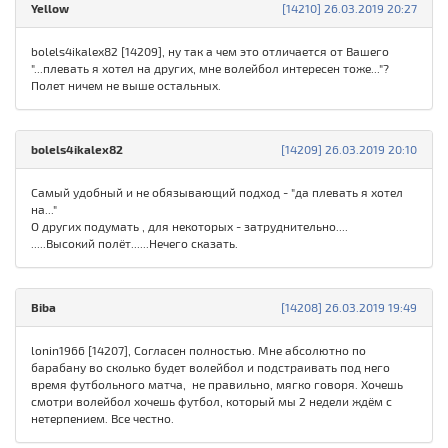
Yellow
[14210] 26.03.2019 20:27
bolels4ikalex82 [14209], ну так а чем это отличается от Вашего
"...плевать я хотел на других, мне волейбол интересен тоже..."?
Полет ничем не выше остальных.
bolels4ikalex82
[14209] 26.03.2019 20:10
Самый удобный и не обязывающий подход - "да плевать я хотел
на..."
О других подумать , для некоторых - затруднительно....
.....Высокий полёт......Нечего сказать.
Biba
[14208] 26.03.2019 19:49
lonin1966 [14207], Согласен полностью. Мне абсолютно по
барабану во сколько будет волейбол и подстраивать под него
время футбольного матча, не правильно, мягко говоря. Хочешь
смотри волейбол хочешь футбол, который мы 2 недели ждём с
нетерпением. Все честно.