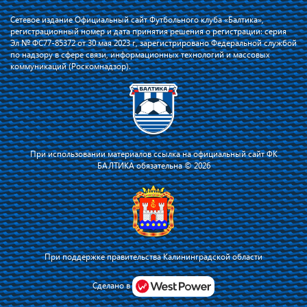
Сетевое издание Официальный сайт Футбольного клуба «Балтика»,
регистрационный номер и дата принятия решения о регистрации: серия
Эл № ФС77-85372 от 30 мая 2023 г, зарегистрировано Федеральной службой
по надзору в сфере связи, информационных технологий и массовых
коммуникаций (Роскомнадзор).
При использовании материалов ссылка на официальный сайт ФК
БАЛТИКА обязательна © 2026
При поддержке правительства Калининградской области
Я соглашаюсь с тем, что владелец сайта использует файлы cookie для
повышения удобства работы на сайте и сервис Яндекс.Метрика. Оставаясь
Сделано в
на сайте, я соглашаюсь с
политикой их применения
.