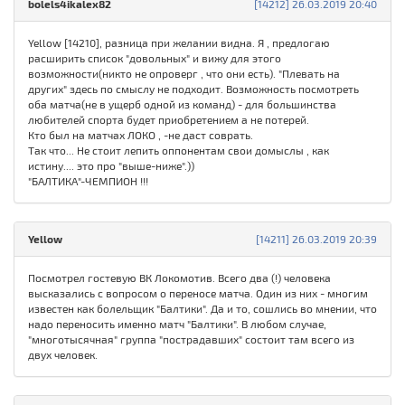
bolels4ikalex82
[14212] 26.03.2019 20:40
Yellow [14210], разница при желании видна. Я , предлогаю
расширить список "довольных" и вижу для этого
возможности(никто не опроверг , что они есть). "Плевать на
других" здесь по смыслу не подходит. Возможность посмотреть
оба матча(не в ущерб одной из команд) - для большинства
любителей спорта будет приобретением а не потерей.
Кто был на матчах ЛОКО , -не даст соврать.
Так что... Не стоит лепить оппонентам свои домыслы , как
истину.... это про "выше-ниже".))
"БАЛТИКА"-ЧЕМПИОН !!!
Yellow
[14211] 26.03.2019 20:39
Посмотрел гостевую ВК Локомотив. Всего два (!) человека
высказались с вопросом о переносе матча. Один из них - многим
известен как болельщик "Балтики". Да и то, сошлись во мнении, что
надо переносить именно матч "Балтики". В любом случае,
"многотысячная" группа "пострадавших" состоит там всего из
двух человек.