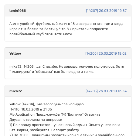
lonin1966
[14207] 26.03.2019 19:37
А мне удобней футбольный матч в 18 и все равно кто, где и когда
играют, я болею за Балтику.Что Вы пристали попросите
волейбольный клуб перенести матч.
Yellow
[14206] 26.03.2019 19:02
mixa72 [14205], да. Спасибо. Не хорошо, конечно получилось. Хотя
"планируем" и "обещаем" как бы не одно и то же.
mixa72
[14205] 26.03.2019 16:34
Yellow [14204], Без злого умысла копирую:
[14116] 18.03.2019 в 21:36
My Application Пресс-служба ФК "Балтика" Ответить
Друзья, отвечаем на вопросы:
1) По поводу прогнозов - у нас новый админ. Опыта у него пока
нет. Верим, разберется, наладит работу.
2) По 30.03. Планируем развести игры "Балтики" и волейбольного