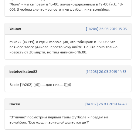
"Локо" - мы сыграем в 15-00, железнодорожницы в 19-00 (м.б. 18-
00). В любом случае - успеете и на футбол, и на волейбол.
Yellow
[14204] 26.03.2019 15:05
mixa72 [14199], а где информация, что "обещали в 15.00"? Без
всякого злого умысла, просто хочу найти. Нашел пока только
новость от 20 марта, но там написано 16.00.
bolels4ikalex82
[14203] 26.03.2019 14:53
Васёк [14202], )))))......для них.....))))))
Васёк
[14202] 26.03.2019 14:48
"Отлично" посмотрим первый тайм футбола и поедем на
волейбол. "Все же для зрителей делается да?"