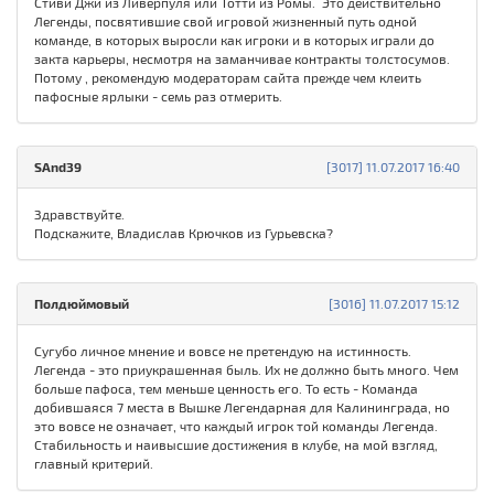
Стиви Джи из Ливерпуля или Тотти из Ромы. Это действительно
Легенды, посвятившие свой игровой жизненный путь одной
команде, в которых выросли как игроки и в которых играли до
закта карьеры, несмотря на заманчивае контракты толстосумов.
Потому , рекомендую модераторам сайта прежде чем клеить
пафосные ярлыки - семь раз отмерить.
SAnd39
[3017] 11.07.2017 16:40
Здравствуйте.
Подскажите, Владислав Крючков из Гурьевска?
Полдюймовый
[3016] 11.07.2017 15:12
Сугубо личное мнение и вовсе не претендую на истинность.
Легенда - это приукрашенная быль. Их не должно быть много. Чем
больше пафоса, тем меньше ценность его. То есть - Команда
добившаяся 7 места в Вышке Легендарная для Калининграда, но
это вовсе не означает, что каждый игрок той команды Легенда.
Стабильность и наивысшие достижения в клубе, на мой взгляд,
главный критерий.