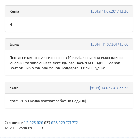
Kenig
[3015] 11.07.2017 13:36
H
фриц
[3014] 11.07.2017 13:05
Про легенду это уж сильно,он в 10 клубах поиграл,имхо один из
многих,кто запомнился,Легенды это Посыпкин-Юдин--Азаров-
Войтюк-Бирюков-Алексанов-Бондарев -Силин-Рудько
FCBK
[3013] 10.07.2017 23:52
gotmike, у Русика хватает забот на Родине)
Страницы:
1
2
625
626
627
628
629
771
772
12521 - 12540 из 15439