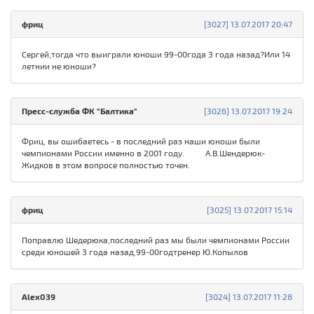
фриц
[3027] 13.07.2017 20:47
Сергей,тогда что выиграли юноши 99-00года 3 года назад?Или 14
летнии не юноши?
Пресс-служба ФК "Балтика"
[3026] 13.07.2017 19:24
Фриц, вы ошибаетесь - в последний раз наши юноши были
чемпионами России именно в 2001 году. А.В.Шендерюк-
Жидков в этом вопросе полностью точен.
фриц
[3025] 13.07.2017 15:14
Поправлю Шедерюка,последний раз мы были чемпионами России
среди юношей 3 года назад,99-00годтренер Ю.Копылов
Alex039
[3024] 13.07.2017 11:28