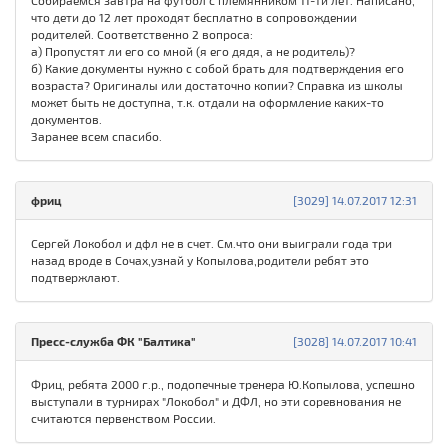
Собираемся завтра на футбол с племянником 11-ти лет. Написано,
что дети до 12 лет проходят бесплатно в сопровождении
родителей. Соответственно 2 вопроса:
а) Пропустят ли его со мной (я его дядя, а не родитель)?
б) Какие документы нужно с собой брать для подтверждения его
возраста? Оригиналы или достаточно копии? Справка из школы
может быть не доступна, т.к. отдали на оформление каких-то
документов.
Заранее всем спасибо.
фриц
[3029] 14.07.2017 12:31
Сергей Локобол и дфл не в счет. См.что они выиграли года три
назад вроде в Сочах,узнай у Копылова,родители ребят это
подтвержлают.
Пресс-служба ФК "Балтика"
[3028] 14.07.2017 10:41
Фриц, ребята 2000 г.р., подопечные тренера Ю.Копылова, успешно
выступали в турнирах "Локобол" и ДФЛ, но эти соревнования не
считаются первенством России.