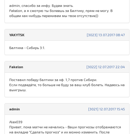
admin, спасибо за инфу. Будем знать.
Fakelon, а я смотрю ты болеешь за Балтику, прям не могу. В
общем как-нибудь переживем мы твое отсутствие))
YAKYTSK
[3023] 13.07.2017 08:47
Балтика - Сибирь 3:1.
Fakelon
[3022] 12.07.2017 22:04
Поставил победу балтики за кф. 1,7 против Сибири.
Если подведёте, то больше не буду за ваш клуб болеть. Надеюсь на
выигрыш.
admin
[3021] 12.07.2017 15:45
Alex039
Привет, пока матчи не начались - Ваши прогнозы отображаются
на вкладке "Сделать прогноз" и их можно изменить. После