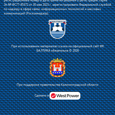
регистрационный номер и дата принятия решения о регистрации: серия
Эл № ФС77-85372 от 30 мая 2023 г, зарегистрировано Федеральной службой
по надзору в сфере связи, информационных технологий и массовых
коммуникаций (Роскомнадзор).
При использовании материалов ссылка на официальный сайт ФК
БАЛТИКА обязательна © 2026
При поддержке правительства Калининградской области
Я соглашаюсь с тем, что владелец сайта использует файлы cookie для
повышения удобства работы на сайте и сервис Яндекс.Метрика. Оставаясь
Сделано в
на сайте, я соглашаюсь с
политикой их применения
.
Принять