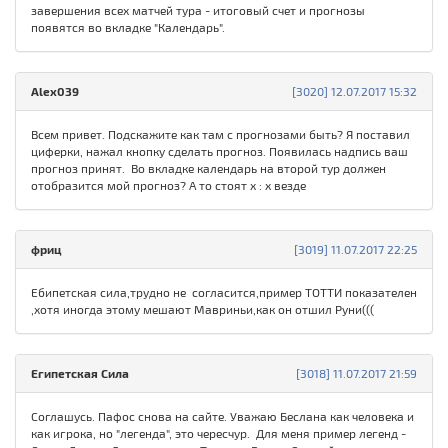
завершения всех матчей тура - итоговый счет и прогнозы
появятся во вкладке "Календарь".
Alex039
[3020] 12.07.2017 15:32
Всем привет. Подскажите как там с прогнозами быть? Я поставил
циферки, нажал кнопку сделать прогноз. Появилась надпись ваш
прогноз принят. Во вкладке календарь на второй тур должен
отобразится мой прогноз? А то стоят х : х везде
фриц
[3019] 11.07.2017 22:25
Ебипетская сила,трудно не согласится,пример ТОТТИ показателен
,хотя иногда этому мешают Мавриньи,как он отшил Руни(((
Египетская Сила
[3018] 11.07.2017 21:59
Соглашусь. Пафос снова на сайте. Уважаю Беслана как человека и
как игрока, но "легенда", это чересчур. Для меня пример легенд -