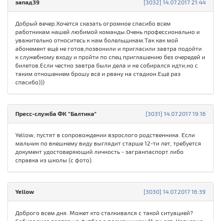
запад39
[3032] 14.07.2017 21:44
Добрый вечер.Хочется сказать огромное спасибо всем
работникам нашей любимой команды.Очень профессионально и
уважительно относитесь к нам болельщикам.Так как мой
абонемент ещё не готов,позвонили и пригласили завтра подойти
к служебному входу и пройти по спец приглашению без очередей и
билетов.Если честно завтра были дела и не собирался идти,но с
таким отношением брошу всё и рвану на стадион.Ещё раз
спасибо)))
Пресс-служба ФК "Балтика"
[3031] 14.07.2017 19:16
Yellow, пустят в сопровождении взрослого родственника. Если
мальчик по внешнему виду выглядит старше 12-ти лет, требуется
документ удостоверяющий личность - загранпаспорт либо
справка из школы (с фото).
Yellow
[3030] 14.07.2017 16:39
Доброго всем дня. Может кто сталкивался с такой ситуацией?