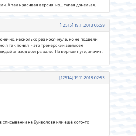
ели. А так красивая версия, но... тупая донельзя.
[12515] 19.11.2018 05:59
онечно, несколько раз косячнула, но не подвели
но я так понял - это тренерский замысел
аждый эпизод доигрывали. На верном пути, значит,
[12514] 19.11.2018 02:53
в списывании на Буйволова или ещё кого-то