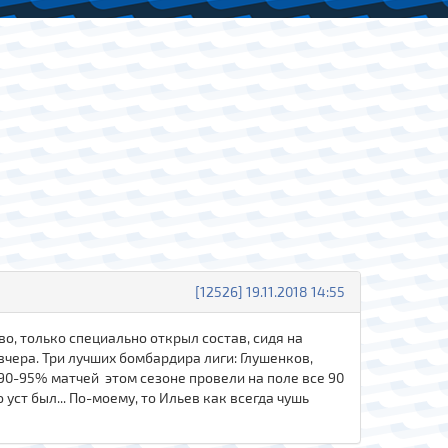
[12526] 19.11.2018 14:55
во, только специально открыл состав, сидя на
вчера. Три лучших бомбардира лиги: Глушенков,
е 90-95% матчей этом сезоне провели на поле все 90
уст был... По-моему, то Ильев как всегда чушь