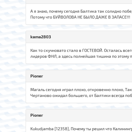
А я знаю, почему сегодня Балтика так солидно побе
Потому что БУЙВОЛОВА НЕ БЫЛО ДАЖЕ В ЗАПАСЕ!!!
kаma280З
Как то скучновато стало в ГОСТЕВОЙ. Осталась все
лидеров ФНЛ, а здесь полнейшая тишина по этому п
Pioner
Магаль сегодня играл плохо, откровенно плохо, Та
Чертаново ожидал большего, от Балтики всегда по
Pioner
Kukudjamba [12358], Почему ты решил что Калининг