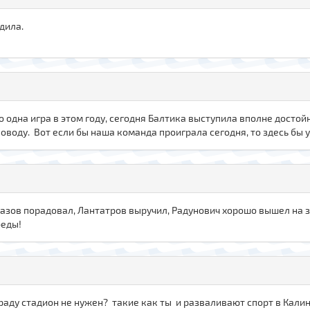
дила.
го одна игра в этом году, сегодня Балтика выступила вполне досто
оводу. Вот если бы наша команда проиграла сегодня, то здесь бы у
казов порадовал, Лантатров выручил, Радунович хорошо вышел на 
беды!
раду стадион не нужен? такие как ты и разваливают спорт в Калин