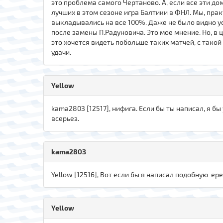
это проблема самого Чертаново. А, если все эти до
лучших в этом сезоне игра Балтики в ФНЛ. Мы, пра
выкладывались на все 100%. Даже не было видно уст
после замены П.Радуновича. Это мое мнение. Но, в 
это хочется видеть побольше таких матчей, с такой
удачи.
Yellow
kаma280З [12517], нифига. Если бы ты написал, я бы
всерьез.
kаma280З
Yellow [12516], Вот если бы я написал подобную ере
Yellow