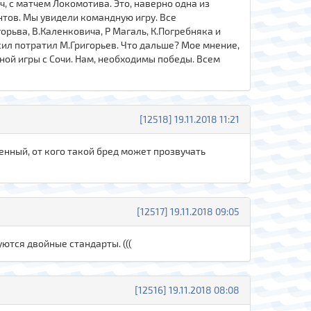
ч, с матчем Локомотива. Это, наверно одна из
нтов. Мы увидели командную игру. Все
орьва, В.Каленковича, Р Магаль, К.Погребняка и
 сил потратил М.Григорьев. Что дальше? Мое мнение,
чной игры с Сочи. Нам, необходимы победы. Всем
[12518] 19.11.2018 11:21
твенный, от кого такой бред может прозвучать
[12517] 19.11.2018 09:05
уются двойные стандарты. (((
[12516] 19.11.2018 08:08