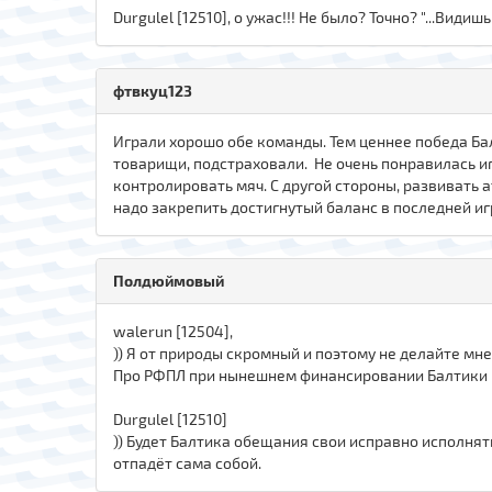
Durgulel [12510], о ужас!!! Не было? Точно? "...Видиш
фтвкуц123
Играли хорошо обе команды. Тем ценнее победа Бал
товарищи, подстраховали. Не очень понравилась иг
контролировать мяч. С другой стороны, развивать 
надо закрепить достигнутый баланс в последней иг
Полдюймовый
walerun [12504],
)) Я от природы скромный и поэтому не делайте мн
Про РФПЛ при нынешнем финансировании Балтики г
Durgulel [12510]
)) Будет Балтика обещания свои исправно исполня
отпадёт сама собой.