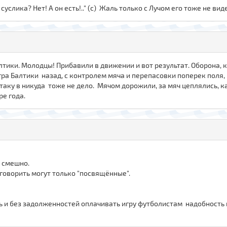
ь суслика? Нет! А он есть!.." (с) Жаль только с Лучом его тоже не вид
тики. Молодцы! Прибавили в движении и вот результат. Оборона, к
ра Балтики назад, с контролем мяча и перепасовки поперек поля, 
атаку в никуда тоже не дело. Мячом дорожили, за мяч цеплялись, к
ре года.
е смешно.
оворить могут только "посвящённые".
ть и без задолженностей оплачивать игру футболистам надобность 