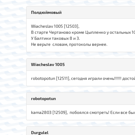
Полдюймовый
Wiacheslav 1005 [12503],
В старте Чертаново кроме Цыпленко у остальных 10 
У Балтики таковых 8 и 3.
Не верьте словам, протоколы вернее.
Wiacheslav 1005
robotopotun [12511], сегодня играли очень!!!!!! досто
robotopotun
kаma280З [12509], побоялся смотреть! Если все был
Durgulel