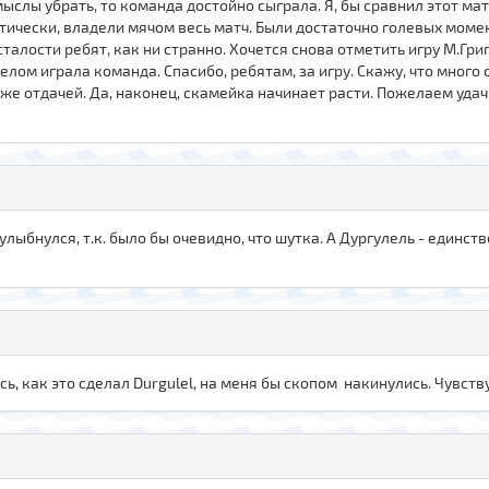
мыслы убрать, то команда достойно сыграла. Я, бы сравнил этот мат
ктически, владели мячом весь матч. Были достаточно голевых моме
алости ребят, как ни странно. Хочется снова отметить игру М.Григ
целом играла команда. Спасибо, ребятам, за игру. Скажу, что много
 же отдачей. Да, наконец, скамейка начинает расти. Пожелаем уда
 улыбнулся, т.к. было бы очевидно, что шутка. А Дургулель - единс
сь, как это сделал Durgulel, на меня бы скопом накинулись. Чувств