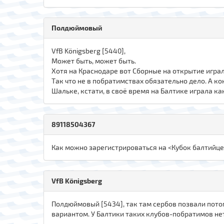
Полдюймовый
VfB Königsberg [5440],
Может быть, может быть.
Хотя на Краснодаре вот Сборные на открытие играл
Так что не в побратимствах обязательно дело. А ко
Шальке, кстати, в своё время на Балтике играла ка
89118504367
Как можно зарегистрироваться на <Кубок балтийцев
VfB Königsberg
Полдюймовый [5434], так там сербов позвали пото
вариантом. У Балтики таких клубов-побратимов нет