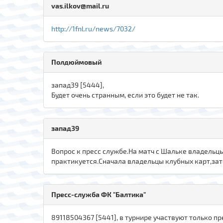
vas.ilkov@mail.ru
http://1fnl.ru/news/7032/
Полдюймовый
запад39 [5444],
Будет очень странным, если это будет не так.
запад39
Вопрос к пресс службе.На матч с Шальке владельц
практикуется.Сначала владельцы клубных карт,зат
Пресс-служба ФК "Балтика"
89118504367 [5441], в турнире участвуют только п