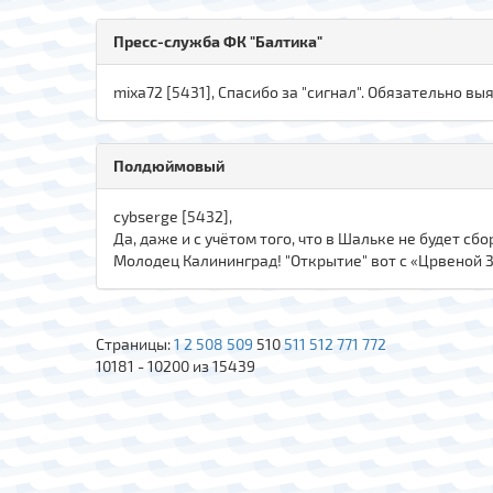
Пресс-служба ФК "Балтика"
mixa72 [5431], Спасибо за "сигнал". Обязательно в
Полдюймовый
cybserge [5432],
Да, даже и с учётом того, что в Шальке не будет 
Молодец Калининград! "Открытие" вот с «Црвеной З
Страницы:
1
2
508
509
510
511
512
771
772
10181 - 10200 из 15439