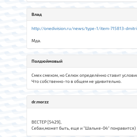
Влад
http://onedivision.ru/news/type-1/item-715813-dmitr
Мда.
Полдюймовый
Смех смехом, но Селюк определённо ставит условия
Что собственно-то в общем не удивительно.
dr.morzz
ВЕСТЕР [5429],
Себаи,может быть, еще и "Шальке-04" понравится)