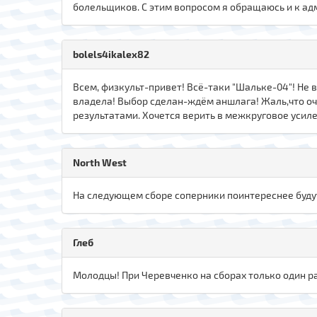
болельщиков. С этим вопросом я обращаюсь и к ад
bolels4ikalex82
Всем, физкульт-привет! Всё-таки "Шальке-04"! Не 
владела! Выбор сделан-ждём аншлага! Жаль,что очен
результатами. Хочется верить в межкруговое уси
North West
На следующем сборе соперники поинтереснее буду
Глеб
Молодцы! При Черевченко на сборах только один ра