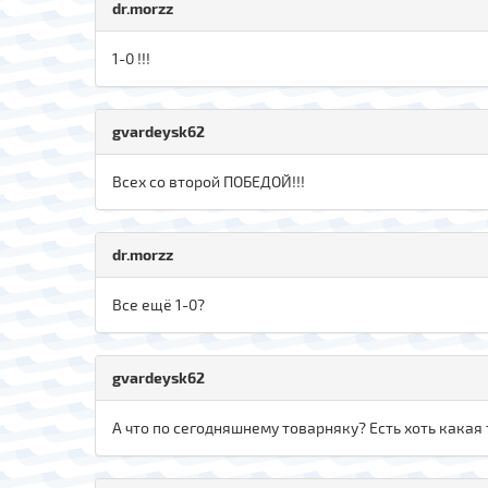
dr.morzz
1-0 !!!
gvardeysk62
Всех со второй ПОБЕДОЙ!!!
dr.morzz
Все ещё 1-0?
gvardeysk62
А что по сегодняшнему товарняку? Есть хоть какая 