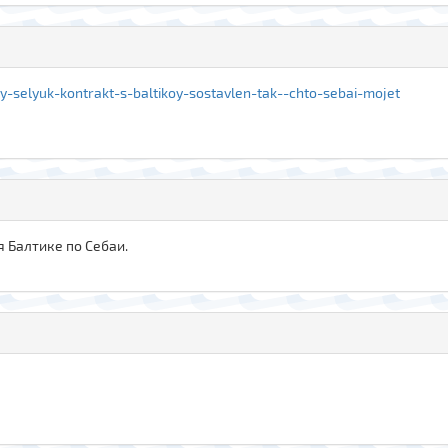
iy-selyuk-kontrakt-s-baltikoy-sostavlen-tak--chto-sebai-mojet
 Балтике по Себаи.