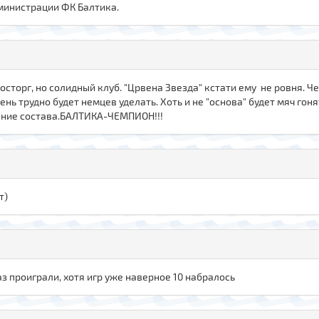
министрации ФК Балтика.
восторг, но солидный клуб. "Црвена Звезда" кстати ему не ровня.
ь трудно будет немцев уделать. Хоть и не "основа" будет мяч гонят
ление состава.БАЛТИКА-ЧЕМПИОН!!!
т)
з проиграли, хотя игр уже наверное 10 набралось