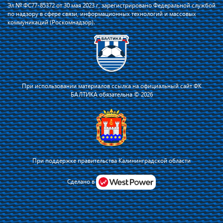
Эл № ФС77-85372 от 30 мая 2023 г, зарегистрировано Федеральной службой
по надзору в сфере связи, информационных технологий и массовых
коммуникаций (Роскомнадзор).
При использовании материалов ссылка на официальный сайт ФК
БАЛТИКА обязательна © 2026
При поддержке правительства Калининградской области
Я соглашаюсь с тем, что владелец сайта использует файлы cookie для
повышения удобства работы на сайте и сервис Яндекс.Метрика. Оставаясь
Сделано в
на сайте, я соглашаюсь с
политикой их применения
.
Принять