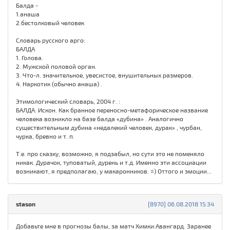
Балда -
1.анаша
2.бестолковый человек
Словарь русского арго:
БАЛДА
1. Голова.
2. Мужской половой орган.
3. Что-л. значительное, увесистое, внушительных размеров.
4. Наркотик (обычно анаша) .
Этимологический словарь, 2004 г. :
БАЛДА. Искон. Как бранное переносно-метафорическое название
человека возникло на базе балда «дубина» . Аналогично
существительным дубина «недалекий человек, дурак» , чурбан,
чурка, бревно и т. п.
Т.е. про сказку, возможно, я подзабыл, но сути это не поменяло
никак. Дурачок, туповатый, дурень и т.д. Именно эти ассоциации
возникают, я предполагаю, у макаронников. =) Оттого и эмоции...
stason
[8970] 06.08.2018 15:34
Добавьте мне в прогнозы балы, за матч Химки:Авангард. Заранее