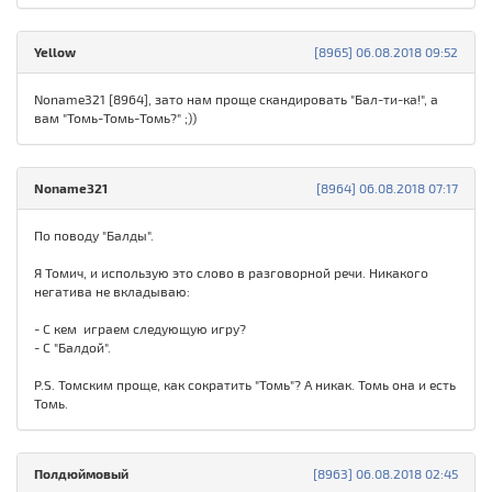
Yellow
[8965] 06.08.2018 09:52
Noname321 [8964], зато нам проще скандировать "Бал-ти-ка!", а
вам "Томь-Томь-Томь?" ;))
Noname321
[8964] 06.08.2018 07:17
По поводу "Балды".
Я Томич, и использую это слово в разговорной речи. Никакого
негатива не вкладываю:
- С кем играем следующую игру?
- С "Балдой".
P.S. Томским проще, как сократить "Томь"? А никак. Томь она и есть
Томь.
Полдюймовый
[8963] 06.08.2018 02:45