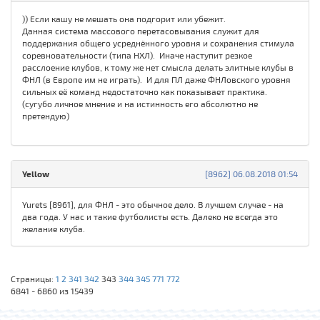
)) Если кашу не мешать она подгорит или убежит.
Данная система массового перетасовывания служит для
поддержания общего усреднённого уровня и сохранения стимула
соревновательности (типа НХЛ). Иначе наступит резкое
расслоение клубов, к тому же нет смысла делать элитные клубы в
ФНЛ (в Европе им не играть). И для ПЛ даже ФНЛовского уровня
сильных её команд недостаточно как показывает практика.
(сугубо личное мнение и на истинность его абсолютно не
претендую)
Yellow
[8962] 06.08.2018 01:54
Yurets [8961], для ФНЛ - это обычное дело. В лучшем случае - на
два года. У нас и такие футболисты есть. Далеко не всегда это
желание клуба.
Страницы:
1
2
341
342
343
344
345
771
772
6841 - 6860 из 15439