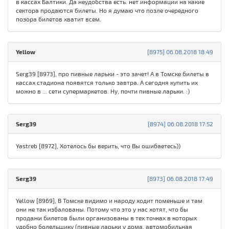
в кассах Балтики. Да неудобства есть. нет информации на какие
сектора продаются билеты. Но я думаю что позле очередного
позора билетов хватит всем.
Yellow
[8975] 06.08.2018 18:49
Serg39 [8973], про пивные ларьки - это зачет! А в Томске билеты в
кассах стадиона появятся только завтра. А сегодня купить их
можно в ... сети супермаркетов. Ну, почти пивные ларьки. :)
Serg39
[8974] 06.08.2018 17:52
Yastreb [8972], Хотелось бы верить, что Вы ошибаетесь))
Serg39
[8973] 06.08.2018 17:49
Yellow [8969], В Томске видимо и народу ходит поменьше и там
они не так избалованы. Потому что это у нас хотят, что бы
продажи билетов были организованы в тех точках в которых
удобно болельщику (пивные ларьки у дома, автомобильная