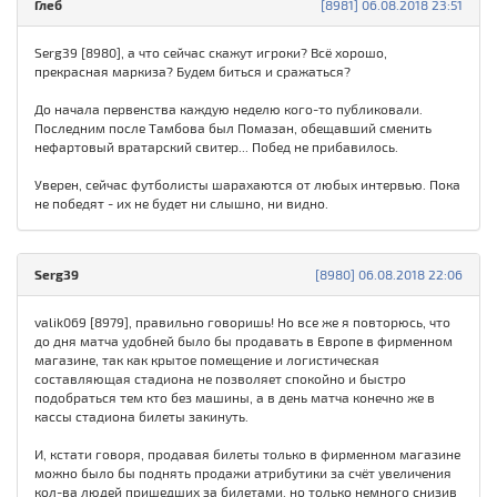
Глеб
[8981] 06.08.2018 23:51
Serg39 [8980], а что сейчас скажут игроки? Всё хорошо,
прекрасная маркиза? Будем биться и сражаться?
До начала первенства каждую неделю кого-то публиковали.
Последним после Тамбова был Помазан, обещавший сменить
нефартовый вратарский свитер... Побед не прибавилось.
Уверен, сейчас футболисты шарахаются от любых интервью. Пока
не победят - их не будет ни слышно, ни видно.
Serg39
[8980] 06.08.2018 22:06
valik069 [8979], правильно говоришь! Но все же я повторюсь, что
до дня матча удобней было бы продавать в Европе в фирменном
магазине, так как крытое помещение и логистическая
составляющая стадиона не позволяет спокойно и быстро
подобраться тем кто без машины, а в день матча конечно же в
кассы стадиона билеты закинуть.
И, кстати говоря, продавая билеты только в фирменном магазине
можно было бы поднять продажи атрибутики за счёт увеличения
кол-ва людей пришедших за билетами, но только немного снизив