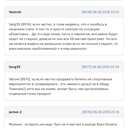
Yastreb
[8978] 06.08.2018 20:47
Serg39 [8974], если честно, я тоже надеюсь, что я ошибусь в
конечном счете. А так-то я просто смотрю на ситуацию
объективно... Да, я и еще такие, пусть и немногие, все равно будут
ходит на стадион, даже если она все 38 матчей проиграет. Но все
же хочется видеть на домашних играх если не полный стадион, то
максимально приближенный к этому результат.
Serg39
[8977] 06.08.2018 20:39
Yellow [8975], ну если честно продавать билеты на спортивные
мероприятия в супермаркете - это немного дичь)) не в обиду
Томичам)) хотя мы не знаем, может быть там организованы
отдельные точки продаж)
jarbol-2
[8976] 06.08.2018 20:16
Мужики . истерить не надо. был на 4 матчах и всегда брал билеты