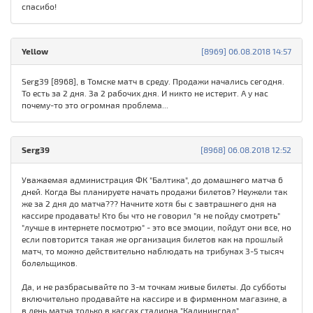
спасибо!
Yellow
[8969] 06.08.2018 14:57
Serg39 [8968], в Томске матч в среду. Продажи начались сегодня.
То есть за 2 дня. За 2 рабочих дня. И никто не истерит. А у нас
почему-то это огромная проблема...
Serg39
[8968] 06.08.2018 12:52
Уважаемая администрация ФК "Балтика", до домашнего матча 6
дней. Когда Вы планируете начать продажи билетов? Неужели так
же за 2 дня до матча??? Начните хотя бы с завтрашнего дня на
кассире продавать! Кто бы что не говорил "я не пойду смотреть"
"лучше в интернете посмотрю" - это все эмоции, пойдут они все, но
если повторится такая же организация билетов как на прошлый
матч, то можно действительно наблюдать на трибунах 3-5 тысяч
болельщиков.
Да, и не разбрасывайте по 3-м точкам живые билеты. До субботы
включительно продавайте на кассире и в фирменном магазине, а
в день матча только в кассах стадиона "Калининград".