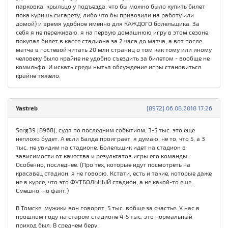
парковка, крыльцо у подъезда, что бы можно было купить билет
пока куришь сигарету, либо что бы привозили на работу или
домой) и время удобное именно для КАЖДОГО болельщика. За
себя я не переживаю, я на первую домашнюю игру в этом сезоне
покупал билет в кассе стадиона за 2 часа до матча, а вот после
матча в гостевой читать 20 млн страниц о том как тому или иному
человеку было крайне не удобно съездить за билетом - вообще не
комильфо. И искать среди нытья обсуждение игры становиться
крайне тяжело.
Yastreb
[8972] 06.08.2018 17:26
Serg39 [8968], судя по последним событиям, 3-5 тыс. это еще
неплохо будет. А если Балда проиграет, я думаю, не то, что 5, а 3
тыс. не увидим на стадионе. Болельщик идет на стадион в
зависимости от качества и результатов игры его команды.
Особенно, последнее. (Про тех, которые идут посмотреть на
красавец стадион, я не говорю. Кстати, есть и такие, которые даже
не в курсе, что это ФУТБОЛЬНЫЙ стадион, а не какой-то еще.
Смешно, но факт.)
В Томске, мужики вон говорят, 5 тыс. вобще за счастье. У нас в
прошлом году на старом стадионе 4-5 тыс. это нормальный
приход был. В среднем беру.