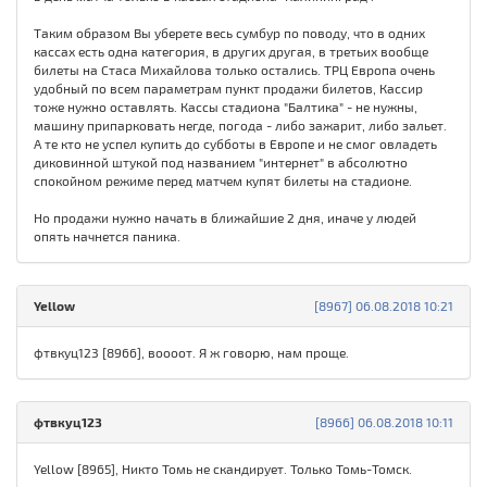
Таким образом Вы уберете весь сумбур по поводу, что в одних
кассах есть одна категория, в других другая, в третьих вообще
билеты на Стаса Михайлова только остались. ТРЦ Европа очень
удобный по всем параметрам пункт продажи билетов, Кассир
тоже нужно оставлять. Кассы стадиона "Балтика" - не нужны,
машину припарковать негде, погода - либо зажарит, либо зальет.
А те кто не успел купить до субботы в Европе и не смог овладеть
диковинной штукой под названием "интернет" в абсолютно
спокойном режиме перед матчем купят билеты на стадионе.
Но продажи нужно начать в ближайшие 2 дня, иначе у людей
опять начнется паника.
Yellow
[8967] 06.08.2018 10:21
фтвкуц123 [8966], воооот. Я ж говорю, нам проще.
фтвкуц123
[8966] 06.08.2018 10:11
Yellow [8965], Никто Томь не скандирует. Только Томь-Томск.