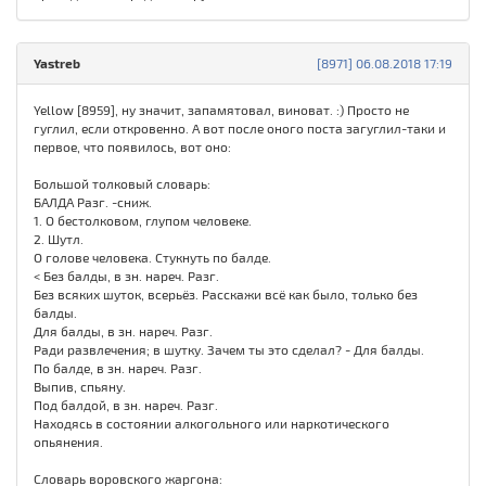
Yastreb
[8971] 06.08.2018 17:19
Yellow [8959], ну значит, запамятовал, виноват. :) Просто не
гуглил, если откровенно. А вот после оного поста загуглил-таки и
первое, что появилось, вот оно:
Большой толковый словарь:
БАЛДА Разг. -сниж.
1. О бестолковом, глупом человеке.
2. Шутл.
О голове человека. Стукнуть по балде.
< Без балды, в зн. нареч. Разг.
Без всяких шуток, всерьёз. Расскажи всё как было, только без
балды.
Для балды, в зн. нареч. Разг.
Ради развлечения; в шутку. Зачем ты это сделал? - Для балды.
По балде, в зн. нареч. Разг.
Выпив, спьяну.
Под балдой, в зн. нареч. Разг.
Находясь в состоянии алкогольного или наркотического
опьянения.
Словарь воровского жаргона: