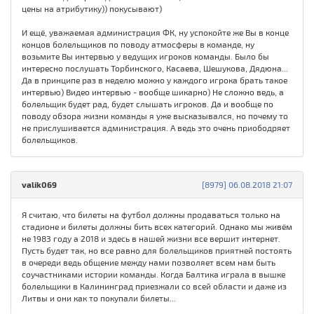
цены на атрибутику)) покусывают)
И ещё, уважаемая администрация ФК, ну успокойте же Вы в конце
концов болельщиков по поводу атмосферы в команде, ну
возьмите Вы интервью у ведущих игроков команды. Было бы
интересно послушать Торбинского, Касаева, Шешукова, Дядюна...
Да в принципе раз в неделю можно у каждого игрока брать такое
интервью) Видео интервью - вообще шикарно) Не сложно ведь, а
болельщик будет рад, будет слышать игроков. Да и вообще по
поводу обзора жизни команды я уже высказывался, но почему то
не прислушивается администрация. А ведь это очень приободряет
болельщиков.
valik069
[8979] 06.08.2018 21:07
Я считаю, что билеты на футбол должны продаваться только на
стадионе и билеты должны бить всех категорий. Однако мы живём
не 1983 году а 2018 и здесь в нашей жизни все вершит интернет.
Пусть будет так, но все равно для болельщиков приятней постоять
в очереди ведь общение между нами позволяет всем нам быть
соучастниками истории команды. Когда Балтика играла в вышке
болельщики в Калининград приезжали со всей области и даже из
Литвы и они как то покупали билеты...