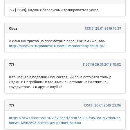
777 [13514], Дядюн с беларусами тренироваться уехал.
Oboz
[13515] 29.01.2019 10:37
А Илья Лантратов на просмотре в воронежском «Факеле»
http://obozvrn.ru/poblizhe-k-domu-voronezhskiy-fakel-pr/
777
[13514] 29.01.2019 10:02
Я так понял,в подвешенном состоянии пока остаются только
Дядюн и Погребняк?Остальные или остались в Балтике или
трудоустроены в другие клубы?
777
[13513] 28.01.2019 23:06
https://news.sportbox.ru/Vidy_sporta/Futbol/Russia/1st_division/sp
bnews_NI962892_Sheshukov_pokinet_Baltiku