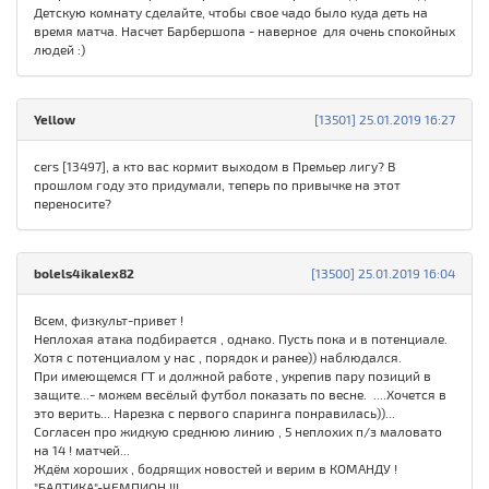
Детскую комнату сделайте, чтобы свое чадо было куда деть на
время матча. Насчет Барбершопа - наверное для очень спокойных
людей :)
Yellow
[13501] 25.01.2019 16:27
cers [13497], а кто вас кормит выходом в Премьер лигу? В
прошлом году это придумали, теперь по привычке на этот
переносите?
bolels4ikalex82
[13500] 25.01.2019 16:04
Всем, физкульт-привет !
Неплохая атака подбирается , однако. Пусть пока и в потенциале.
Хотя с потенциалом у нас , порядок и ранее)) наблюдался.
При имеющемся ГТ и должной работе , укрепив пару позиций в
защите...- можем весёлый футбол показать по весне. ....Хочется в
это верить... Нарезка с первого спаринга понравилась))...
Согласен про жидкую среднюю линию , 5 неплохих п/з маловато
на 14 ! матчей...
Ждём хороших , бодрящих новостей и верим в КОМАНДУ !
"БАЛТИКА"-ЧЕМПИОН !!!