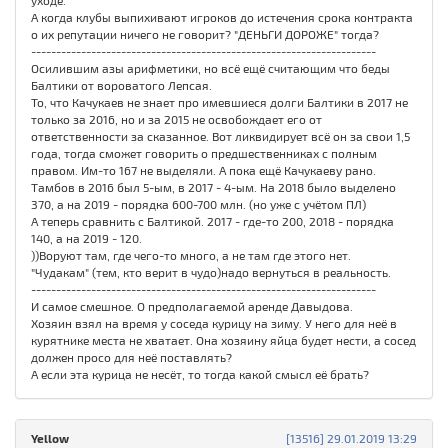
уходе.
А когда клубы выпихивают игроков до истечения срока контракта
о их репутации ничего не говорит? "ДЕНЬГИ ДОРОЖЕ" тогда?
---------------------------------------------------------------------
Осилившим азы арифметики, но всё ещё считающим что беды
Балтики от вороватого Лепсая.
То, что Качукаев не знает про имевшиеся долги Балтики в 2017 не
только за 2016, но и за 2015 не освобождает его от
ответственности за сказанное. Вот ликвидирует всё он за свои 1,5
года, тогда сможет говорить о предшественниках с полным
правом. Им-то 167 не выделяли. А пока ещё Качукаеву рано.
Тамбов в 2016 был 5-ым, в 2017 - 4-ым. На 2018 было выделено
370, а на 2019 - порядка 600-700 млн. (но уже с учётом ПЛ)
А теперь сравнить с Балтикой. 2017 - где-то 200, 2018 - порядка
140, а на 2019 - 120.
))Воруют там, где чего-то много, а не там где этого нет.
"Чудакам" (тем, кто верит в чудо)надо вернуться в реальность.
---------------------------------------------------------------------
И самое смешное. О предполагаемой аренде Давыдова.
Хозяин взял на время у соседа курицу на зиму. У него для неё в
курятнике места не хватает. Она хозяину яйца будет нести, а сосед
должен просо для неё поставлять?
А если эта курица не несёт, то тогда какой смысл её брать?
Yellow
[13516] 29.01.2019 13:29