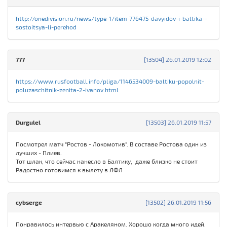
http://onedivision.ru/news/type-1/item-776475-davyidov-i-baltika--
sostoitsya-li-perehod
777
[13504] 26.01.2019 12:02
https://www.rusfootball.info/pliga/1146534009-baltiku-popolnit-
poluzaschitnik-zenita-2-ivanov.html
Durgulel
[13503] 26.01.2019 11:57
Посмотрел матч "Ростов - Локомотив". В составе Ростова один из
лучших - Плиев.
Тот шлак, что сейчас нанесло в Балтику, даже близко не стоит
Радостно готовимся к вылету в ЛФЛ
cybserge
[13502] 26.01.2019 11:56
Понравилось интервью с Аракеляном. Хорошо когда много идей.