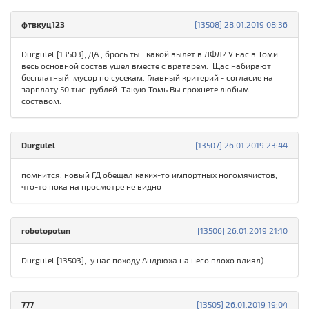
фтвкуц123
[13508] 28.01.2019 08:36
Durgulel [13503], ДА , брось ты...какой вылет в ЛФЛ? У нас в Томи
весь основной состав ушел вместе с вратарем. Щас набирают
бесплатный мусор по сусекам. Главный критерий - согласие на
зарплату 50 тыс. рублей. Такую Томь Вы грохнете любым
составом.
Durgulel
[13507] 26.01.2019 23:44
помнится, новый ГД обещал каких-то импортных ногомячистов,
что-то пока на просмотре не видно
robotopotun
[13506] 26.01.2019 21:10
Durgulel [13503], у нас походу Андрюха на него плохо влиял)
777
[13505] 26.01.2019 19:04