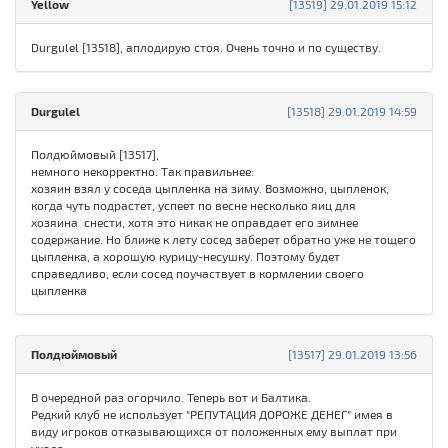
Yellow
[13519] 29.01.2019 15:12
Durgulel [13518], аплодирую стоя. Очень точно и по существу.
Durgulel
[13518] 29.01.2019 14:59
Полдюймовый [13517],
немного некорректно. Так правильнее:
хозяин взял у соседа цыпленка на зиму. Возможно, цыпленок,
когда чуть подрастет, успеет по весне несколько яиц для
хозяина снести, хотя это никак не оправдает его зимнее
содержание. Но ближе к лету сосед заберет обратно уже не тощего
цыпленка, а хорошую курицу-несушку. Поэтому будет
справедливо, если сосед поучаствует в кормлении своего
цыпленка
Полдюймовый
[13517] 29.01.2019 13:56
В очередной раз огорчило. Теперь вот и Балтика.
Редкий клуб не использует "РЕПУТАЦИЯ ДОРОЖЕ ДЕНЕГ" имея в
виду игроков отказывающихся от положенных ему выплат при