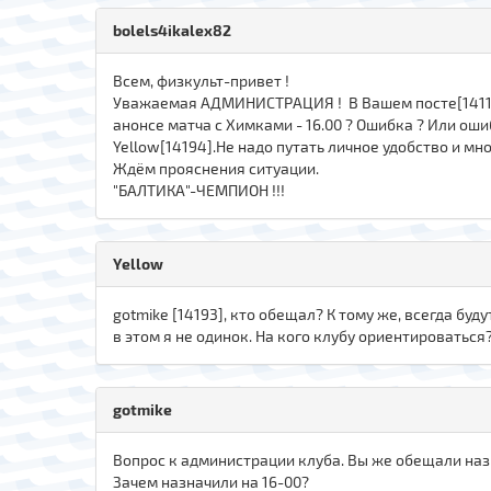
bolels4ikalex82
Всем, физкульт-привет !
Уважаемая АДМИНИСТРАЦИЯ ! В Вашем посте[14116] 
анонсе матча с Химками - 16.00 ? Ошибка ? Или оши
Yellow[14194].Не надо путать личное удобство и м
Ждём прояснения ситуации.
"БАЛТИКА"-ЧЕМПИОН !!!
Yellow
gotmike [14193], кто обещал? К тому же, всегда буд
в этом я не одинок. На кого клубу ориентироваться
gotmike
Вопрос к администрации клуба. Вы же обещали наз
Зачем назначили на 16-00?