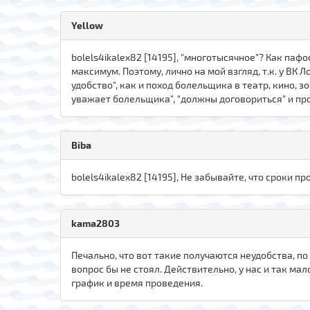
Yellow
bolels4ikalex82 [14195], "многотысячное"? Как паф
максимум. Поэтому, лично на мой взгляд, т.к. у ВК
удобство", как и поход болельщика в театр, кино, 
уважает болельщика", "должны договориться" и про
Biba
bolels4ikalex82 [14195], Не забывайте, что сроки 
kama2803
Печально, что вот такие получаются неудобства, по
вопрос бы не стоял. Действительно, у нас и так м
график и время проведения.