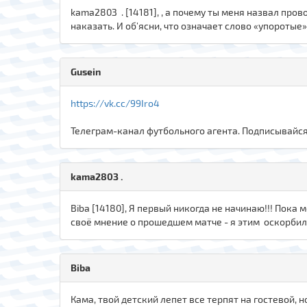
kamа280З . [14181], , а почему ты меня назвал про
наказать. И об’ясни, что означает слово «упоротые» 
Gusein
https://vk.cc/99Iro4
Телеграм-канал футбольного агента. Подписывайся 
kamа280З .
Biba [14180], Я первый никогда не начинаю!!! Пока
своё мнение о прошедшем матче - я этим оскорбил 
Biba
Кама, твой детский лепет все терпят на гостевой, 