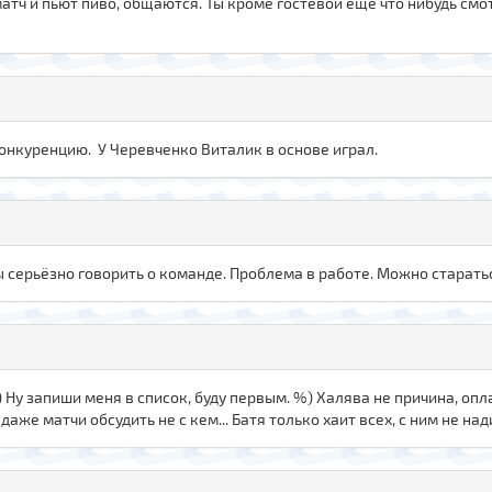
атч и пьют пиво, общаются. Ты кроме гостевой еще что нибудь смо
онкуренцию. У Черевченко Виталик в основе играл.
бы серьёзно говорить о команде. Проблема в работе. Можно старать
))) Ну запиши меня в список, буду первым. %) Халява не причина, опла
аже матчи обсудить не с кем... Батя только хаит всех, с ним не над