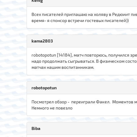
Kenig
Всех писателей приглашаю на холяву в Редюиит пив
время- я спонсор встречи гостевых писателей))
kama2803
robotopotun [14184], матч повторюсь, получился з
надо продолжать сыгрываться. В физическом состоя
матчах нашим воспитанникам.
robotopotun
Посмотрел обзор - переиграли Факел. Моментов мн
Немного не повезло
Biba