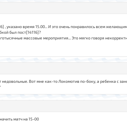
, указано время 15.00... И это очень понравилось всем желающим 
бкой был пост[14116]?
ноготысячные массовые мероприятия... Это мягко говоря некорректн
ут недовольные. Вот мне как-то Локомотив по-боку, а ребенка с заня
?
начить матч на 15-00