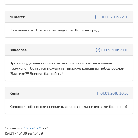
dr.morzz
[3] 01.09.2016 22:01
Красивый сайт! Теперь не стыдно за Калининград.
Вячеслав
[2] 01.09.2016 21:10
Приятно удивлен новым сайтом, который намного лучше
прежнего!!! Остается пожелать таких-же красивых побед родной
"Балтике"!!! Вперед, балтийцы!!!
Kenig
[1] 01.09.2016 20:50
Хорошо чтобы всяких невменько kidов сюда не пускали больше!)))
Страницы:
1
2
770
771
772
15421 - 15439 из 15439