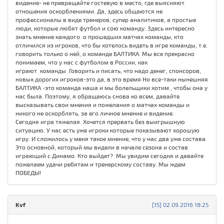
видение- не превращайте гостевую в место, где выясняют
отношения оскорблениями. Да, здесь общаются не
профессионалы в виде тренеров, супер аналитиков, а простые
люди, которые любят футбол и сою команду. Здесь интересно
знать мнение каждого о прошедших матчах команды, кто
отличился из игроков, что бы хотелось видеть в игре команды, т.е.
говорить только о ней, о команде БАЛТИКА. Мы все прекрасно
понимаем, что у нас с футболом в России, как
играют команды Говорить и писать, что надо денег, спонсоров,
новых дорогих игроков-это да, в это время Но все-таки нынешняя
БАЛТИКА -это команда наша и мы болельщики хотим , чтобы она у
нас была. Поэтому, я обращаюсь снова ко всем, давайте
высказывать свои мнения и пожелания о матчах команды и
никого не оскорблять, за его личное мнение и видение.
Сегодня игра тяжелая. Хочется прервать без выигрышную
ситуацию. У нас есть уже игроки которые показывают хорошую
игру. И сложилось у меня такое мнение, что у нас два уже состава.
Это основной, который мы видели в начале сезона и состав
играющий с Динамо. Кто выйдет? Мы увидим сегодня и давайте
пожелаем удачи ребятам и тренерскому составу. Мы ждем
ПОБЕДЫ!
Kvf
[15] 02.09.2016 18:25