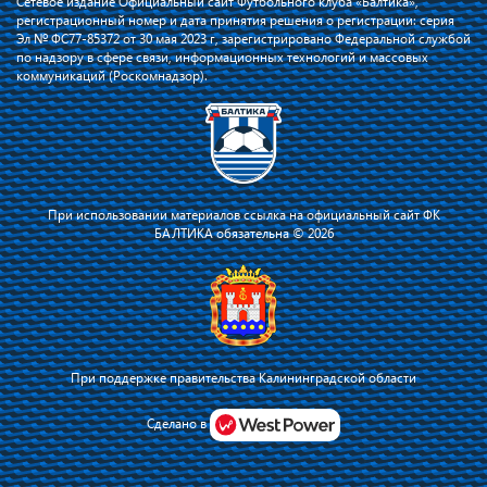
Сетевое издание Официальный сайт Футбольного клуба «Балтика»,
регистрационный номер и дата принятия решения о регистрации: серия
Эл № ФС77-85372 от 30 мая 2023 г, зарегистрировано Федеральной службой
по надзору в сфере связи, информационных технологий и массовых
коммуникаций (Роскомнадзор).
При использовании материалов ссылка на официальный сайт ФК
БАЛТИКА обязательна © 2026
При поддержке правительства Калининградской области
Я соглашаюсь с тем, что владелец сайта использует файлы cookie для
повышения удобства работы на сайте и сервис Яндекс.Метрика. Оставаясь
Сделано в
на сайте, я соглашаюсь с
политикой их применения
.
Принять