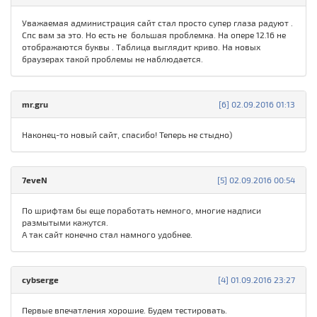
Уважаемая администрация сайт стал просто супер глаза радуют .
Спс вам за это. Но есть не большая проблемка. На опере 12.16 не
отображаются буквы . Таблица выглядит криво. На новых
браузерах такой проблемы не наблюдается.
mr.gru
[6] 02.09.2016 01:13
Наконец-то новый сайт, спасибо! Теперь не стыдно)
7eveN
[5] 02.09.2016 00:54
По шрифтам бы еще поработать немного, многие надписи
размытыми кажутся.
А так сайт конечно стал намного удобнее.
cybserge
[4] 01.09.2016 23:27
Первые впечатления хорошие. Будем тестировать.