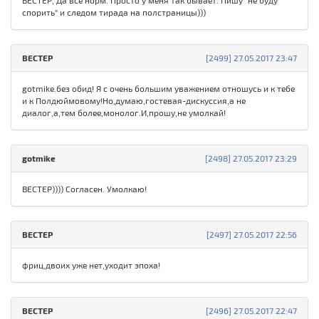
ВЕСТЕР, Да всё норм. Просто у меня так бывает. Пишу "не буду
спорить" и следом тирада на полстраницы)))
ВЕСТЕР
[2499] 27.05.2017 23:47
gotmike.без обид! Я с очень большим уважением отношусь и к тебе
и к Полдюймовому!Но,думаю,гостевая-дискуссия,а не
диалог,а,тем более,монолог.И,прошу,не умолкай!
gotmike
[2498] 27.05.2017 23:29
ВЕСТЕР)))) Согласен. Умолкаю!
ВЕСТЕР
[2497] 27.05.2017 22:56
фриц,двоих уже нет,уходит эпоха!
ВЕСТЕР
[2496] 27.05.2017 22:47