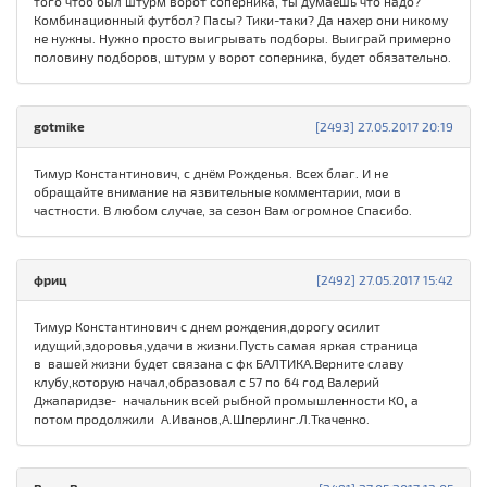
того чтоб был штурм ворот соперника, ты думаешь что надо?
Комбинационный футбол? Пасы? Тики-таки? Да нахер они никому
не нужны. Нужно просто выигрывать подборы. Выиграй примерно
половину подборов, штурм у ворот соперника, будет обязательно.
gotmike
[2493] 27.05.2017 20:19
Тимур Константинович, с днём Рожденья. Всех благ. И не
обращайте внимание на язвительные комментарии, мои в
частности. В любом случае, за сезон Вам огромное Спасибо.
фриц
[2492] 27.05.2017 15:42
Тимур Константинович с днем рождения,дорогу осилит
идущий,здоровья,удачи в жизни.Пусть самая яркая страница
в вашей жизни будет связана с фк БАЛТИКА.Верните славу
клубу,которую начал,образовал с 57 по 64 год Валерий
Джапаридзе- начальник всей рыбной промышленности КО, а
потом продолжили А.Иванов,А.Шперлинг.Л.Ткаченко.