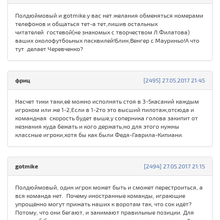
Полдюймовый и gotmike.у вас нет желания обменяться номерами
телефонов и общаться тет-а тет,лишив остальных
читателей гостевой(не знакомых с творчеством Л.Филатова)
ваших околофутбоьных пасквилей!Блин,Венгер с Мауриньо!А что
тут делает Черевченко?
фриц
[2495] 27.05.2017 21:45
Насчет тики таки,её можно исполнять стоя в 3-5касаний каждым
игроком или же 1-2,Если в 1-2то это высший пилотаж,отсюда и
командная скорость будет выше,у соперника голова закипит от
незнания куда бежать и кого держать,но для этого нужны
классные игроки,хотя бы как были Федя-Гаврила-Кипиани.
gotmike
[2494] 27.05.2017 21:15
Полдюймовый, один игрок может быть и сможет перестроиться, а
вся команда нет. Почему иностранные команды, играющие
упрощённо могут прижать наших к воротам так, что сок идёт?
Потому, что они бегают, и занимают правильные позиции. Для