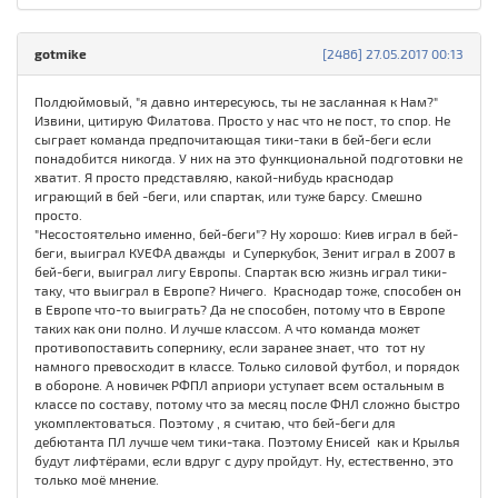
gotmike
[2486] 27.05.2017 00:13
Полдюймовый, "я давно интересуюсь, ты не засланная к Нам?"
Извини, цитирую Филатова. Просто у нас что не пост, то спор. Не
сыграет команда предпочитающая тики-таки в бей-беги если
понадобится никогда. У них на это функциональной подготовки не
хватит. Я просто представляю, какой-нибудь краснодар
играющий в бей -беги, или спартак, или туже барсу. Смешно
просто.
"Несостоятельно именно, бей-беги"? Ну хорошо: Киев играл в бей-
беги, выиграл КУЕФА дважды и Суперкубок, Зенит играл в 2007 в
бей-беги, выиграл лигу Европы. Спартак всю жизнь играл тики-
таку, что выиграл в Европе? Ничего. Краснодар тоже, способен он
в Европе что-то выиграть? Да не способен, потому что в Европе
таких как они полно. И лучше классом. А что команда может
противопоставить сопернику, если заранее знает, что тот ну
намного превосходит в классе. Только силовой футбол, и порядок
в обороне. А новичек РФПЛ априори уступает всем остальным в
классе по составу, потому что за месяц после ФНЛ сложно быстро
укомплектоваться. Поэтому , я считаю, что бей-беги для
дебютанта ПЛ лучше чем тики-така. Поэтому Енисей как и Крылья
будут лифтёрами, если вдруг с дуру пройдут. Ну, естественно, это
только моё мнение.