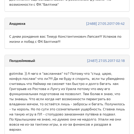
возможности с ФК "Балтика"
Андрюха
[2488] 27.05.2017 09:42
С днем рождения вас Тимур Константинович Лепсая!!! Успехов по
жизни и побед с ФК Балтика!!!
Полдюймовый
[2487] 27.05.2017 02:18
gotmike. )) А чего я "засланная" то? Потому что "стыд царю,
конфуз послам" что ли?!!! Да не буду я спорить, если ты убеждённо
считаешь что Неймар не сможет так быстро и долго бегать как
Григорьев из Ростова и Лунгу из Урала потому что ему его
функциональная подготовка не позволит. Тем более я знаю, что
ты знаешь. Что если когда нет возможности переиграть во
владении мячом, то остаётся лишь - забросы и бегать. Получилось
- ты король. Но по сути это сознательная ущербность. Ставка лишь
на такую игру в ПЛ - стопудово заказанная путёвка в подвал.
По Крылышкам не знаю, но думаю они не надолго. Упали же они
вовсе не из-за тактики игры, а из-за финансов и раздрая в
верхах.