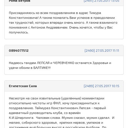
Рома Ветров
[2491] 27.05.2017 13:05
Присоединяюсь ко всем поздравлениям в адрес Тимура
Константиновича! А также пожелать Вам успехов в преодолении
тех трудностей, которых впереди очень много. А также взаимного
понимания с Антоном Андреевичем. Очень хочется, чтобы у Вас
получилось.
0894077512
[2490] 27.05.2017 11:11
Надеюсь тандем ЛЕПСАЯ и ЧЕРЕВЧЕНКО останется.Здоровья и
удачи обоим в БАЛТИКЕ!!!
Египетская Сила
[2489] 27.05.2017 10:15
Несмотря на свои язвительные (удалённые) комментарии
относительно чистоты игр ФНЛ, хочу присоединиться к
поздравлению. Теймураз Константинович Лепсая - первый
адекватный руководитель клуба, со времён
К.И.Шперлинга. Человек слова. Мужик сказал, мужик сделал. И
желаю, сибирского здоровья, крепких нервов, умпехов и
достижения ещё больших высот в российском футболе. По