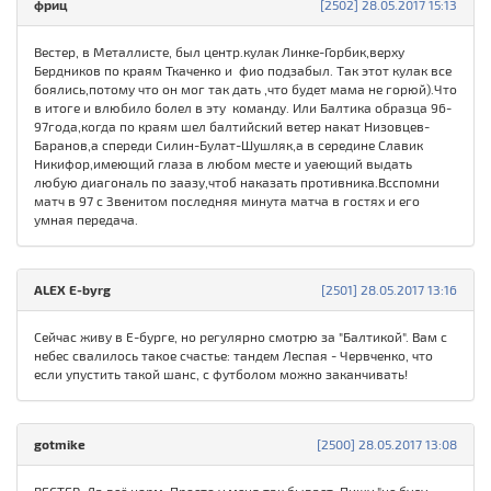
фриц
[2502] 28.05.2017 15:13
Вестер, в Металлисте, был центр.кулак Линке-Горбик,верху
Бердников по краям Ткаченко и фио подзабыл. Так этот кулак все
боялись,потому что он мог так дать ,что будет мама не горюй).Что
в итоге и влюбило болел в эту команду. Или Балтика образца 96-
97года,когда по краям шел балтийский ветер накат Низовцев-
Баранов,а спереди Силин-Булат-Шушляк,а в середине Славик
Никифор,имеющий глаза в любом месте и уаеющий выдать
любую диагональ по заазу,чтоб наказать противника.Всспомни
матч в 97 с Звенитом последняя минута матча в гостях и его
умная передача.
ALEX E-byrg
[2501] 28.05.2017 13:16
Сейчас живу в Е-бурге, но регулярно смотрю за "Балтикой". Вам с
небес свалилось такое счастье: тандем Леспая - Червченко, что
если упустить такой шанс, с футболом можно заканчивать!
gotmike
[2500] 28.05.2017 13:08