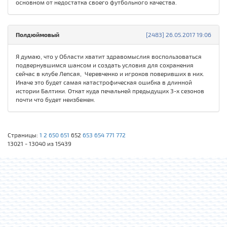
основном от недостатка своего футбольного качества.
Полдюймовый
[2483] 26.05.2017 19:06
Я думаю, что у Области хватит здравомыслия воспользоваться
подвернувшимся шансом и создать условия для сохранения
сейчас в клубе Лепсая, Черевченко и игроков поверивших в них.
Иначе это будет самая катастрофическая ошибка в длинной
истории Балтики. Откат куда печальней предыдущих 3-х сезонов
почти что будет неизбежен.
Страницы:
1
2
650
651
652
653
654
771
772
13021 - 13040 из 15439