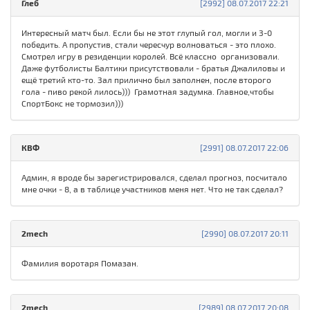
Глеб
[2992] 08.07.2017 22:21
Интересный матч был. Если бы не этот глупый гол, могли и 3-0
победить. А пропустив, стали чересчур волноваться - это плохо.
Смотрел игру в резиденции королей. Всё классно организовали.
Даже футболисты Балтики присутствовали - братья Джалиловы и
ещё третий кто-то. Зал прилично был заполнен, после второго
гола - пиво рекой лилось))) Грамотная задумка. Главное,чтобы
СпортБокс не тормозил)))
КВФ
[2991] 08.07.2017 22:06
Админ, я вроде бы зарегистрировался, сделал прогноз, посчитало
мне очки - 8, а в таблице участников меня нет. Что не так сделал?
2mech
[2990] 08.07.2017 20:11
Фамилия воротаря Помазан.
2mech
[2989] 08.07.2017 20:08