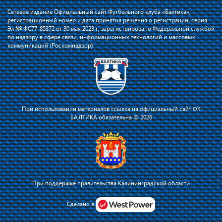
Сетевое издание Официальный сайт Футбольного клуба «Балтика»,
регистрационный номер и дата принятия решения о регистрации: серия
Эл № ФС77-85372 от 30 мая 2023 г, зарегистрировано Федеральной службой
по надзору в сфере связи, информационных технологий и массовых
коммуникаций (Роскомнадзор).
При использовании материалов ссылка на официальный сайт ФК
БАЛТИКА обязательна © 2026
При поддержке правительства Калининградской области
Я соглашаюсь с тем, что владелец сайта использует файлы cookie для
повышения удобства работы на сайте и сервис Яндекс.Метрика. Оставаясь
Сделано в
на сайте, я соглашаюсь с
политикой их применения
.