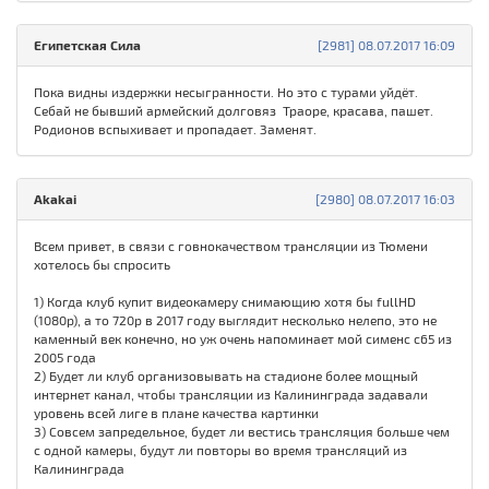
Египетская Сила
[2981] 08.07.2017 16:09
Пока видны издержки несыгранности. Но это с турами уйдёт.
Себай не бывший армейский долговяз Траоре, красава, пашет.
Родионов вспыхивает и пропадает. Заменят.
Akakai
[2980] 08.07.2017 16:03
Всем привет, в связи с говнокачеством трансляции из Тюмени
хотелось бы спросить
1) Когда клуб купит видеокамеру снимающию хотя бы fullHD
(1080p), а то 720р в 2017 году выглядит несколько нелепо, это не
каменный век конечно, но уж очень напоминает мой сименс с65 из
2005 года
2) Будет ли клуб организовывать на стадионе более мощный
интернет канал, чтобы трансляции из Калининграда задавали
уровень всей лиге в плане качества картинки
3) Совсем запредельное, будет ли вестись трансляция больше чем
с одной камеры, будут ли повторы во время трансляций из
Калининграда