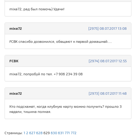
mixa72, рад был помочь) Удачи!
mixa72
[2975] 08.07.2017 13:08
FCBK спасибо дозвонился, обещают к первой домашней.....
FCBK
[2974] 08.07.2017 12:55
mixa72, попробуй по тел. +7 906 234 39 08
mixa72
[2973] 08.07.2017 11:48
Кто подскажет, когда клубную карту можно получить? прошло 3
недели, тишина полная.
Страницы:
1
2
627
628
629
630
631
771
772