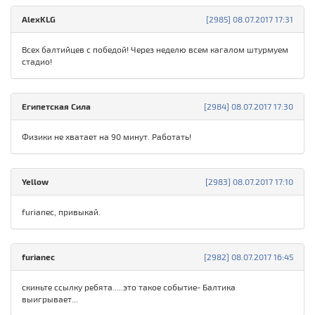
AlexKLG
[2985] 08.07.2017 17:31
Всех балтийцев с победой! Через неделю всем кагалом штурмуем
стадио!
Египетская Сила
[2984] 08.07.2017 17:30
Физики не хватает на 90 минут. Работать!
Yellow
[2983] 08.07.2017 17:10
furianec, привыкай.
furianec
[2982] 08.07.2017 16:45
скиньте ссылку ребята.....это такое событие- Балтика
выигрывает...