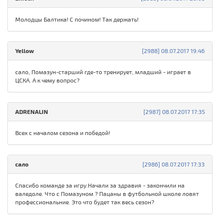
Молодцы Балтика! С почином! Так держать!
Yellow
[2988] 08.07.2017 19:46
сало, Помазун-старший где-то тренирует, младший - играет в
ЦСКА. А к чему вопрос?
ADRENALIN
[2987] 08.07.2017 17:35
Всех с началом сезона и победой!
сало
[2986] 08.07.2017 17:33
Спасибо команде за игру.Начали за здравия - закончили на
валедоле. Что с Помазуном ? Пацаны в футбольной школе ловят
профессиональние. Это что будет так весь сезон?