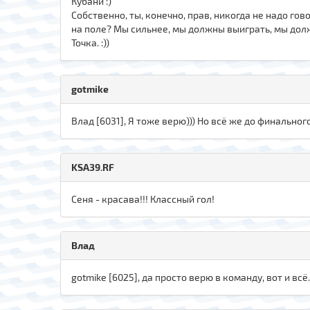
Кубани :)
Собственно, ты, конечно, прав, никогда не надо го
на поле? Мы сильнее, мы должны выиграть, мы долж
Точка. :))
gotmike
Влад [6031], Я тоже верю))) Но всё же до финально
KSA39.RF
Сеня - красава!!! Классный гол!
Влад
gotmike [6025], да просто верю в команду, вот и всё