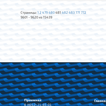
Страницы:
1
2
479
480
481
482
483
771
772
9601 - 9620 из 15439
Приемная
Главна
8 (4012) 21-65-01