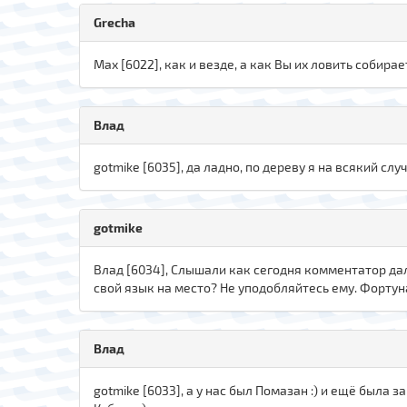
Grecha
Max [6022], как и везде, а как Вы их ловить собира
Влад
gotmike [6035], да ладно, по дереву я на всякий случа
gotmike
Влад [6034], Слышали как сегодня комментатор дал
свой язык на место? Не уподобляйтесь ему. Фортун
Влад
gotmike [6033], а у нас был Помазан :) и ещё была 