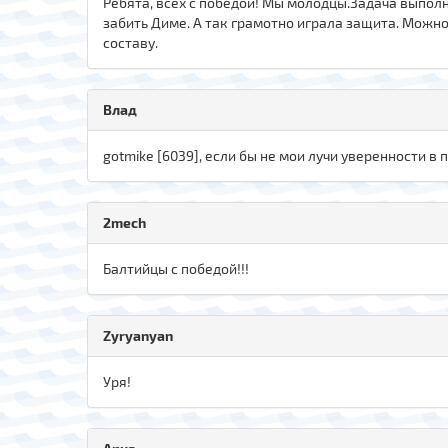
Ребята, всех с победой! Мы молодцы.Задача выполне
забить Диме. А так грамотно играла защита. Можно 
составу.
Влад
gotmike [6039], если бы не мои лучи уверенности в 
2mech
Балтийцы с победой!!!
Zyryanyan
Уря!