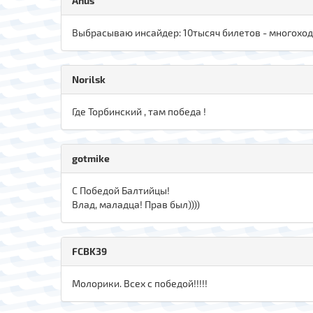
Anus
Выбрасываю инсайдер: 10тысяч билетов - многоход
Norilsk
Где Торбинский , там победа !
gotmike
С Победой Балтийцы!
Влад, маладца! Прав был))))
FCBK39
Молорики. Всех с победой!!!!!