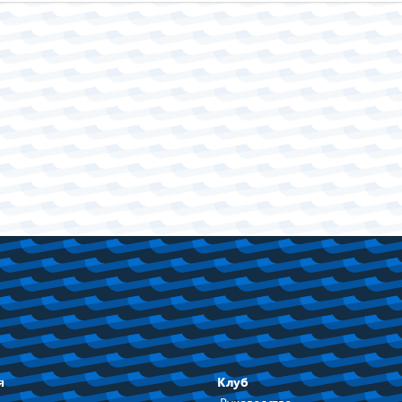
я
Клуб