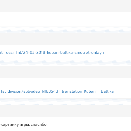
nat_rossii_fnl/24-03-2018-kuban-baltika-smotret-onlayn
1st_division/spbvideo_NI835431_translation_Kuban___Baltika
-картинку игры. спасибо.