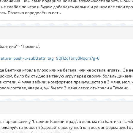
наклонения... Мы сами подарили Тюмени возможности забить и они 
ы не слабее по игре и будем добавлять дальше и решим все свои п
ть. Позитив определённо есть.
Балтика" - "Тюмень".
eature=push-u-sub&attr_tag=9QH2qTlmydNqcm7g-6
е Балтика играла плохо или не бегала, или не хотела играть... За 
роком, было бы стыдно за такую игру перед своими болельщиками. 
 не хотели. 4 мяча забили, комфортное преимущество в 3 мяча, мол,
вом составе, уверен, мы бы эти 3 мяча легко отыграли у Тюмени.
 парковками у "Стадион Калининград". в день матча Балтика-Тамбо
ожалуйста новости (сделайте доступной для всех информацию) о д