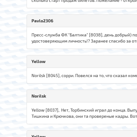
сколько старт продаж билетов. Пожелание - откро
Pavlo2306
Пресс-служба ФК "Балтика" [8038], день добрый) п
удостоверяющим личность!? Заранее спасибо за от
Yellow
Norilsk [8045], сорри. Повелся на то, что сказал к
Norilsk
Yellow [8037], Нет, Торбинский играл до конца. Вы
Тишкина и Крючкова, они та провереные кадры. Вот
Yellow