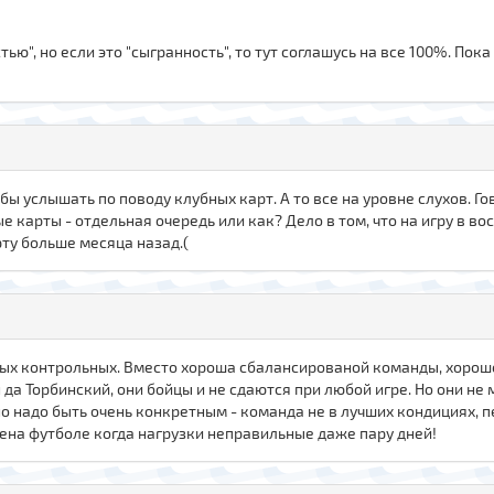
тью", но если это "сыгранность", то тут соглашусь на все 100%. По
бы услышать по поводу клубных карт. А то все на уровне слухов. Гов
ые карты - отдельная очередь или как? Дело в том, что на игру в 
рту больше месяца назад.(
ых контрольных. Вместо хороша сбалансированой команды, хорошо
н да Торбинский, они бойцы и не сдаются при любой игре. Но они н
 надо быть очень конкретным - команда не в лучших кондициях, 
цена футболе когда нагрузки неправильные даже пару дней!