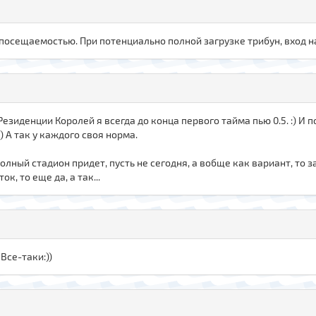
 посещаемостью. При потенциально полной загрузке трибун, вход н
Резиденции Королей я всегда до конца первого тайма пью 0.5. :) И п
) А так у каждого своя норма.
олный стадион придет, пусть не сегодня, а вобще как вариант, то з
к, то еще да, а так...
 Все-таки:))