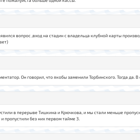
йте пожалуйста больше одной кассы.
оявился вопрос ,вход на стадин с владельца клубной карты произ
вет)
омментатор. Он говорил, что якобы заменили Торбинского. Тогда да. 
пустили в перерыве Тишкина и Крючкова, и мы стали меньше пропуск
 и пропустили без них первом тайме 3.