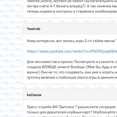
Yastreb [8049], Футбол не любит сослагательного 
им при счёте 4-1 бежать вперёд?) А так конечно м
теперь играем в контроль и стараемся комбинирова
Yastreb
Кому интересно, вот запись игры 2-го тайма матча "
https://www.youtube.com/watch?v=vPSEK1EpvpE&f
Для пессимистов и прочих. Посмотрите и скажите, гд
создала ВООБЩЕ ничего! Вообще. (Мне бы, будь я иг
важно.) Они не то, что создавать, они уже и играть
чуточку везения и побольше опыта игры в данном но
keltema
Пресс-служба ФК "Балтика"? разъясните ситуацию с
только для держтелей клубных карт? Опубликуйте п