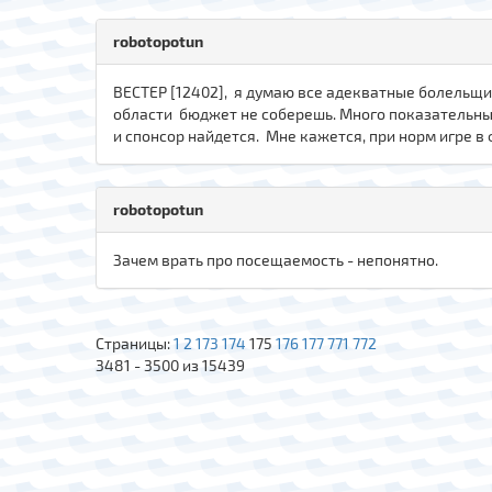
robotopotun
ВЕСТЕР [12402], я думаю все адекватные болельщики
области бюджет не соберешь. Много показательны
и спонсор найдется. Мне кажется, при норм игре в 
robotopotun
Зачем врать про посещаемость - непонятно.
Страницы:
1
2
173
174
175
176
177
771
772
3481 - 3500 из 15439