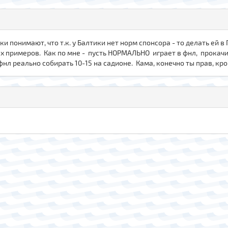
 понимают, что т.к. у Балтики нет норм спонсора - то делать ей в 
х примеров. Как по мне - пусть НОРМАЛЬНО играет в фнл, прокач
фнл реально собирать 10-15 на садионе. Кама, конечно ты прав, кр