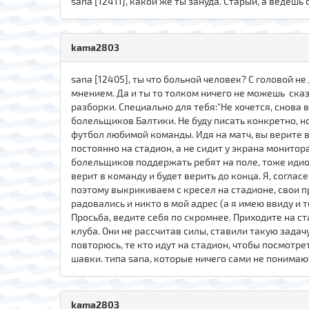
sana [12411], какой же ты зануда. Старый, а ведешь
kama2803
sana [12405], ты что больной человек? С головой не
мнением. Да и ты то толком ничего не можешь сказ
разборки. Специально для тебя:"Не хочется, снова в
болельщиков Балтики. Не буду писать конкретно, но
футбол любимой команды. Идя на матч, вы верите в 
постоянно на стадион, а не сидит у экрана монито
болельщиков поддержать ребят на поле, тоже идиот
верит в команду и будет верить до конца. Я, соглас
поэтому выкрикиваем с кресел на стадионе, свои п
радовались и никто в мой адрес (а я имею ввиду и 
Просьба, ведите себя по скромнее. Приходите на с
клуба. Они не рассчитав силы, ставили такую задачу,
повторюсь, те кто идут на стадион, чтобы посмотрет
шавки. типа sana, которые ничего сами не понимают
kаma280З