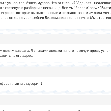
дьте умнее, серьёзнее, мудрее. Что за склоки? "Адекват - неадеква
йте гостевую в разборки в песочнице. Все мы "болеем" за ФК "Балт
х игроков, которые выходят на поле и не знают, зачем им дали мяч и
тренер он же не . волшебник Без команды тренер ничто. Мы в гост
м людям как sana. Я с такими людьми ничего не хочу и прошу успок
авить на его адрес.
еферат , так кто мусорит ?