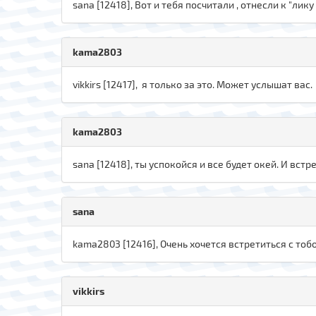
sana [12418], Вот и тебя посчитали , отнесли к "лику
kama2803
vikkirs [12417], я только за это. Может услышат вас.
kama2803
sana [12418], ты успокойся и все будет окей. И встр
sana
kama2803 [12416], Очень хочется встретиться с тобо
vikkirs