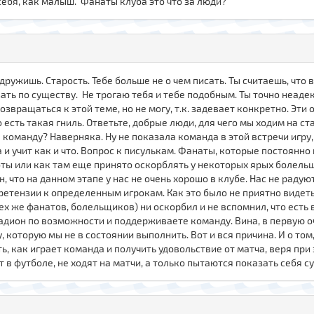
 себя, как малыш. Фанаты клуба это что за люди?
 дружишь. Старость. Тебе больше не о чем писать. Ты считаешь, что
ать по существу. Не трогаю тебя и тебе подобным. Ты точно неад
озвращаться к этой теме, но не могу, т.к. задевает конкретно. Эти
 есть такая гниль. Ответьте, добрые люди, для чего мы ходим на 
команду? Наверняка. Ну не показала команда в этой встречи игру, 
ра и учит как и что. Вопрос к писулькам. Фанаты, которые постоя
ы или как там еще принято оскорблять у некоторых ярых болельщико
ен, что на данном этапе у нас не очень хорошо в клубе. Нас не раду
ретензии к определенным игрокам. Как это было не приятно видет
тех же фанатов, болельщиков) ни оскорбил и не вспомнил, что есть 
тадион по возможности и поддерживаете команду. Вина, в первую 
 которую мы не в состоянии выполнить. Вот и вся причина. И о том, 
ь, как играет команда и получить удовольствие от матча, веря при 
 в футболе, не ходят на матчи, а только пытаются показать себя с