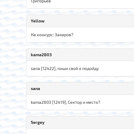
Григорьев
Yellow
На конкурс: Захаров?
kama2803
sana [12422], пиши свой я подойду
sana
kama2803 [12419], Сектор и место?
Sergey