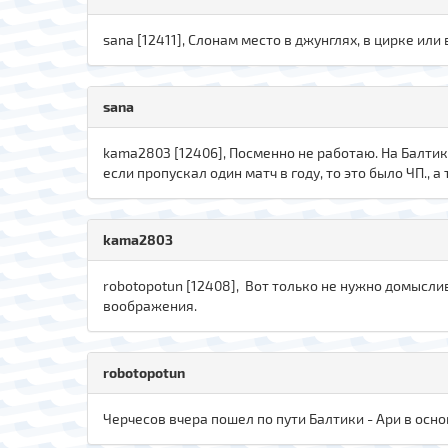
sana [12411], Слонам место в джунглях, в цирке или 
sana
kаma280З [12406], Посменно не работаю. На Балтик
если пропускал один матч в году, то это было ЧП., а
kаma280З
robotopotun [12408], Вот только не нужно домыслива
воображения.
robotopotun
Черчесов вчера пошел по пути Балтики - Ари в осно