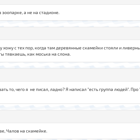
в зоопарке, а не на стадионе.
у хожу с тех пор, когда там деревянные скамейки стояли и ливер
 ты тявкаешь, как моська на слона.
ть то, чего я не писал, ладно? Я написал "есть группа людей". Про 
ве, Чалов на скамейке.