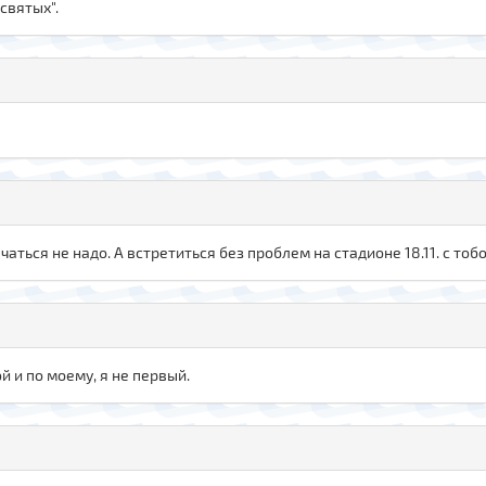
 святых".
ечаться не надо. А встретиться без проблем на стадионе 18.11. с то
й и по моему, я не первый.