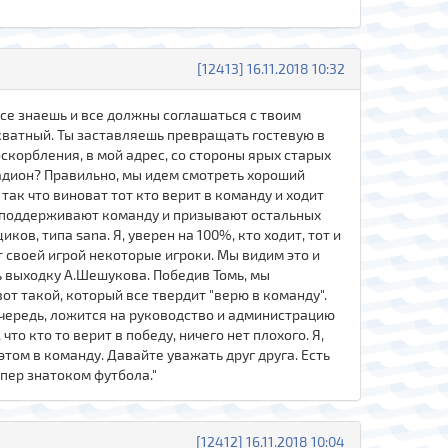
[12413] 16.11.2018 10:32
 все знаешь и все должны соглашаться с твоим
екватный. Ты заставляешь превращать гостевую в
 оскорбления, в мой адрес, со стороны ярых старых
стадион? Правильно, мы идем смотреть хороший
так что виноват тот кто верит в команду и ходит
нно поддерживают команду и призывают остальных
в, типа sana. Я, уверен на 100%, кто ходит, тот и
ют своей игрой некоторые игроки. Мы видим это и
ь выходку А.Шешукова. Победив Томь, мы
вот такой, который все твердит "верю в команду".
очередь, ложится на руководство и администрацию
что кто то верит в победу, ничего нет плохого. Я,
этом в команду. Давайте уважать друг друга. Есть
упер знатоком футбола."
[12412] 16.11.2018 10:04