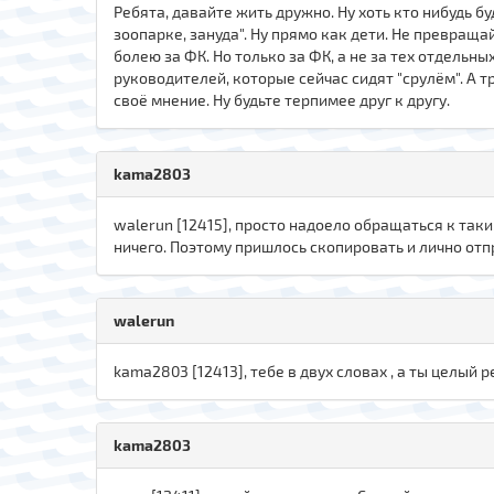
Ребята, давайте жить дружно. Ну хоть кто нибудь бу
зоопарке, зануда". Ну прямо как дети. Не превраща
болею за ФК. Но только за ФК, а не за тех отдельны
руководителей, которые сейчас сидят "срулём". А 
своё мнение. Ну будьте терпимее друг к другу.
kama2803
walerun [12415], просто надоело обращаться к таки
ничего. Поэтому пришлось скопировать и лично отпр
walerun
kama2803 [12413], тебе в двух словах , а ты целый р
kama2803