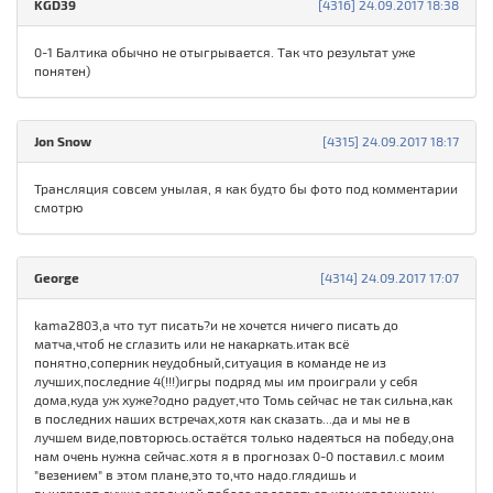
KGD39
[4316] 24.09.2017 18:38
0-1 Балтика обычно не отыгрывается. Так что результат уже
понятен)
Jon Snow
[4315] 24.09.2017 18:17
Трансляция совсем унылая, я как будто бы фото под комментарии
смотрю
George
[4314] 24.09.2017 17:07
kama2803,а что тут писать?и не хочется ничего писать до
матча,чтоб не сглазить или не накаркать.итак всё
понятно,соперник неудобный,ситуация в команде не из
лучших,последние 4(!!!)игры подряд мы им проиграли у себя
дома,куда уж хуже?одно радует,что Томь сейчас не так сильна,как
в последних наших встречах,хотя как сказать...да и мы не в
лучшем виде,повторюсь.остаётся только надеяться на победу,она
нам очень нужна сейчас.хотя я в прогнозах 0-0 поставил.с моим
"везением" в этом плане,это то,что надо.глядишь и