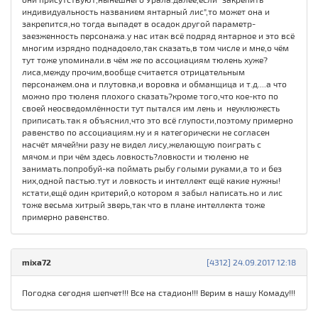
индивидуальность названием янтарный лис",то может она и
закрепится,но тогда выпадет в осадок другой параметр-
заезженность персонажа.у нас итак всё подряд янтарное и это всё
многим изрядно поднадоело,так сказать,в том числе и мне,о чём
тут тоже упоминали.в чём же по ассоциациям тюлень хуже?
лиса,между прочим,вообще считается отрицательным
персонажем.она и плутовка,и воровка и обманщица и т.д....а что
можно про тюленя плохого сказать?кроме того,что кое-кто по
своей неосведомлённости тут пытался им лень и неуклюжесть
приписать.так я объяснил,что это всё глупости,поэтому примерно
равенство по ассоциациям.ну и я категорически не согласен
насчёт мячей!ни разу не видел лису,желающую поиграть с
мячом.и при чём здесь ловкость?ловкости и тюленю не
занимать.попробуй-ка поймать рыбу голыми руками,а то и без
них,одной пастью.тут и ловкость и интеллект ещё какие нужны!
кстати,ещё один критерий,о котором я забыл написать.но и лис
тоже весьма хитрый зверь,так что в плане интеллекта тоже
примерно равенство.
mixa72
[4312] 24.09.2017 12:18
Погодка сегодня шепчет!!! Все на стадион!!! Верим в нашу Комаду!!!