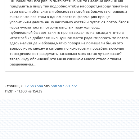
не нашли,так всё равно пытаются какие-то нелепые обвинения
придумать.а пишу так подробно,чтобы наоборот,народу понятнее
свои мысли объяснить и обосновать свой выбор,уж так привык.и
считаю,что всё-таки в одном посте информацию проще
усвоить,чем делить её на несколько частей и путаться потом бегая
через чужие посты,потеряв мысль.к тому же,перед
публикацией,бывает так,что прочитаешь,что написал,а что-то в
итоге забыл,добавляешь в нужное место.редактировать-то потом
здесь нельзя.да и абзацы,мягко говоря,не помешали бы,но это
вопрос не ко мне.ну а сегодня по некоторым просьбам,включая
твою,решил вот разделить насколько можно.так лучше разве?
теперь жду обвинений,что меня слишком много стало с таким
разделением...
Страницы:
1
2
563
564
565
566
567
771
772
11281 - 11300 из 15439