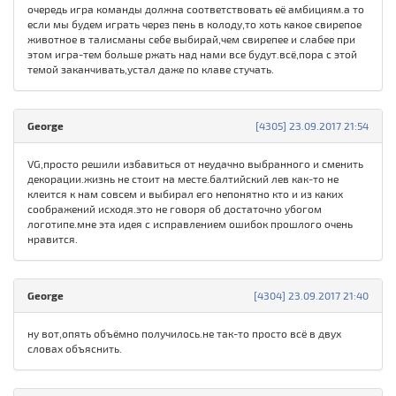
очередь игра команды должна соответствовать её амбициям.а то
если мы будем играть через пень в колоду,то хоть какое свирепое
животное в талисманы себе выбирай,чем свирепее и слабее при
этом игра-тем больше ржать над нами все будут.всё,пора с этой
темой заканчивать,устал даже по клаве стучать.
George
[4305] 23.09.2017 21:54
VG,просто решили избавиться от неудачно выбранного и сменить
декорации.жизнь не стоит на месте.балтийский лев как-то не
клеится к нам совсем и выбирал его непонятно кто и из каких
соображений исходя.это не говоря об достаточно убогом
логотипе.мне эта идея с исправлением ошибок прошлого очень
нравится.
George
[4304] 23.09.2017 21:40
ну вот,опять объёмно получилось.не так-то просто всё в двух
словах объяснить.