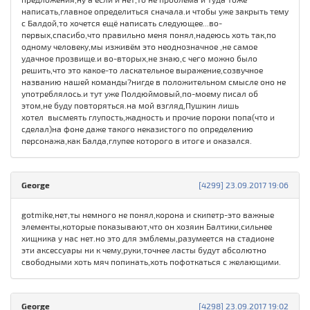
написать,главное определиться сначала.и чтобы уже закрыть тему
с Балдой,то хочется ещё написать следующее...во-
первых,спасибо,что правильно меня понял,надеюсь хоть так,по
одному человеку,мы изживём это неоднозначное ,не самое
удачное прозвище.и во-вторых,не знаю,с чего можно было
решить,что это какое-то ласкательное выражение,созвучное
названию нашей команды?нигде в положительном смысле оно не
употреблялось.и тут уже Полдюймовый,по-моему писал об
этом,не буду повторяться.на мой взгляд,Пушкин лишь
хотел высмеять глупость,жадность и прочие пороки попа(что и
сделал)на фоне даже такого неказистого по определению
персонажа,как Балда,глупее которого в итоге и оказался.
George
[4299] 23.09.2017 19:06
gotmike,нет,ты немного не понял,корона и скипетр-это важные
элементы,которые показывают,что он хозяин Балтики,сильнее
хищника у нас нет.но это для эмблемы,разумеется на стадионе
эти аксессуары ни к чему,руки,точнее ласты будут абсолютно
свободными хоть мяч попинать,хоть пофоткаться с желающими.
George
[4298] 23.09.2017 19:02