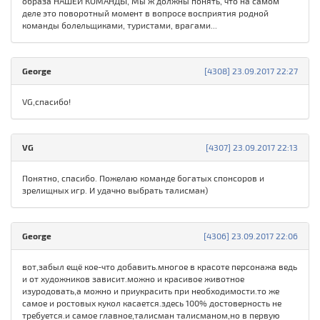
образа НАШЕЙ КОМАНДЫ, Мы ж должны понять, что на самом
деле это поворотный момент в вопросе восприятия родной
команды болельщиками, туристами, врагами...
George
[4308] 23.09.2017 22:27
VG,спасибо!
VG
[4307] 23.09.2017 22:13
Понятно, спасибо. Пожелаю команде богатых спонсоров и
зрелищных игр. И удачно выбрать талисман)
George
[4306] 23.09.2017 22:06
вот,забыл ещё кое-что добавить.многое в красоте персонажа ведь
и от художников зависит.можно и красивое животное
изуродовать,а можно и приукрасить при необходимости.то же
самое и ростовых кукол касается.здесь 100% достоверность не
требуется.и самое главное,талисман талисманом,но в первую