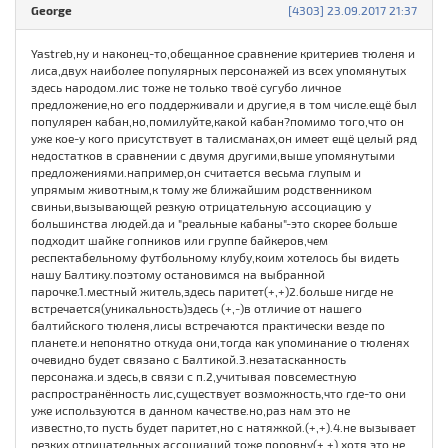
George
[4303] 23.09.2017 21:37
Yastreb,ну и наконец-то,обещанное сравнение критериев тюленя и
лиса,двух наиболее популярных персонажей из всех упомянутых
здесь народом.лис тоже не только твоё сугубо личное
предложение,но его поддерживали и другие,я в том числе.ещё был
популярен кабан,но,помилуйте,какой кабан?помимо того,что он
уже кое-у кого присутствует в талисманах,он имеет ещё целый ряд
недостатков в сравнении с двумя другими,выше упомянутыми
предложениями.например,он считается весьма глупым и
упрямым животным,к тому же ближайшим родственником
свиньи,вызывающей резкую отрицательную ассоциацию у
большинства людей.да и "реальные кабаны"-это скорее больше
подходит шайке гопников или группе байкеров,чем
респектабельному футбольному клубу,коим хотелось бы видеть
нашу Балтику.поэтому остановимся на выбранной
парочке.1.местный житель,здесь паритет(+,+)2.больше нигде не
встречается(уникальность)здесь (+,-)в отличие от нашего
балтийского тюленя,лисы встречаются практически везде по
планете.и непонятно откуда они,тогда как упоминание о тюленях
очевидно будет связано с Балтикой.3.незатасканность
персонажа.и здесь,в связи с п.2,учитывая повсеместную
распространённость лис,существует возможность,что где-то они
уже используются в данном качестве.но,раз нам это не
известно,то пусть будет паритет,но с натяжкой.(+,+).4.не вызывает
резких отрицательных ассоциаций.тоже поровну(+,+),хотя это не