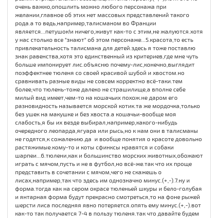
очень важно,опошлить можно любого персонажа при
желании,главное об этих нет массовых представлений такого
рода.а то ведь,например,талисманом во Франции
является...петушок!и ничего,живут как-то с этим,не жалуются.хотя
у нас столько все "знают" об этом персонаже...5.красота,то есть
привлекательность талисмана для детей.здесь я тоже поставлю
знак равенства,хотя это единственный из критериев,где мне чуть
больше импонирует лис.объясню почему-лис,конечно,выглядит
поэффектнее тюленя со своей красивой шубой и хвостом.но
сравнивать разные виды не совсем корректно всё-таки.тем
более,что тюлень-тоже далеко не страшилище,а вполне себе
милый вид имеет,чем-то на кошачьих похож.не даром его
разновидность называется морской котик.та же мордочка,только
без ушек на макушке и без хвоста.а кошачьи-вообще моя
слабость,я бы их везде выбирал,например,какого-нибудь
очередного леопарда,ягуара или рысь,но к нам они в талисманы
не годятся,к сожалению.да и вообще понятия о красоте довольно
растяжимые.кому-то и коты сфинксы нравятся и собаки
шарпеи...6.тюлени,как и большинство морских животных,обожают
играть с мячом,пусть и не в футбол,но всё-же.так что их проще
представить в сочетании с мячом,чего не скажешь о
лисах,например,так что здесь им однозначно минус.(+,-).7.ну и
форма.тогда как на сером окрасе тюленьей шкуры и бело-голубая
и янтарная форма будут прекрасно смотреться,то на фоне рыжей
шерсти лиса последняя явно потеряется.опять ему минус.(+,-).вот
как-то так получается 7-4 в пользу тюленя.так что давайте будем