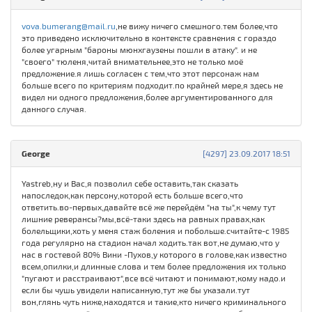
vova.bumerang@mail.ru
,не вижу ничего смешного.тем более,что
это приведено исключительно в контексте сравнения с гораздо
более угарным "бароны мюнхгаузены пошли в атаку". и не
"своего" тюленя,читай внимательнее,это не только моё
предложение.я лишь согласен с тем,что этот персонаж нам
больше всего по критериям подходит.по крайней мере,я здесь не
видел ни одного предложения,более аргументированного для
данного случая.
George
[4297] 23.09.2017 18:51
Yastreb,ну и Вас,я позволил себе оставить,так сказать
напоследок,как персону,которой есть больше всего,что
ответить.во-первых,давайте всё же перейдём "на ты",к чему тут
лишние реверансы?мы,всё-таки здесь на равных правах,как
болельщики,хоть у меня стаж боления и побольше.считайте-с 1985
года регулярно на стадион начал ходить.так вот,не думаю,что у
нас в гостевой 80% Вини -Пухов,у которого в голове,как известно
всем,опилки,и длинные слова и тем более предложения их только
"пугают и расстраивают",все всё читают и понимают,кому надо.и
если бы чушь увидели написанную,тут же бы указали.тут
вон,глянь чуть ниже,находятся и такие,кто ничего криминального