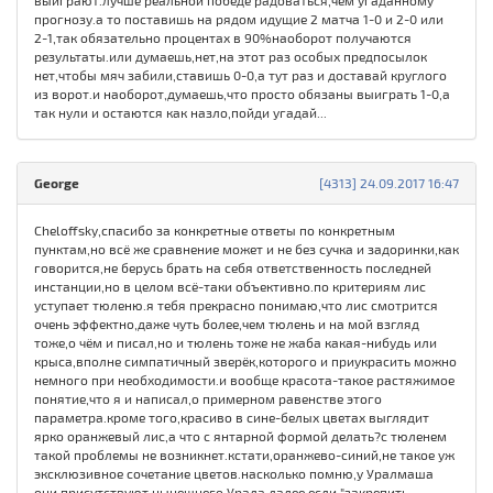
выиграют.лучше реальной победе радоваться,чем угаданному
прогнозу.а то поставишь на рядом идущие 2 матча 1-0 и 2-0 или
2-1,так обязательно процентах в 90%наоборот получаются
результаты.или думаешь,нет,на этот раз особых предпосылок
нет,чтобы мяч забили,ставишь 0-0,а тут раз и доставай круглого
из ворот.и наоборот,думаешь,что просто обязаны выиграть 1-0,а
так нули и остаются как назло,пойди угадай...
George
[4313] 24.09.2017 16:47
Cheloffsky,спасибо за конкретные ответы по конкретным
пунктам,но всё же сравнение может и не без сучка и задоринки,как
говорится,не берусь брать на себя ответственность последней
инстанции,но в целом всё-таки объективно.по критериям лис
уступает тюленю.я тебя прекрасно понимаю,что лис смотрится
очень эффектно,даже чуть более,чем тюлень и на мой взгляд
тоже,о чём и писал,но и тюлень тоже не жаба какая-нибудь или
крыса,вполне симпатичный зверёк,которого и приукрасить можно
немного при необходимости.и вообще красота-такое растяжимое
понятие,что я и написал,о примерном равенстве этого
параметра.кроме того,красиво в сине-белых цветах выглядит
ярко оранжевый лис,а что с янтарной формой делать?с тюленем
такой проблемы не возникнет.кстати,оранжево-синий,не такое уж
эксклюзивное сочетание цветов.насколько помню,у Уралмаша
они присутствуют,нынешнего Урала.далее,если "закрепить