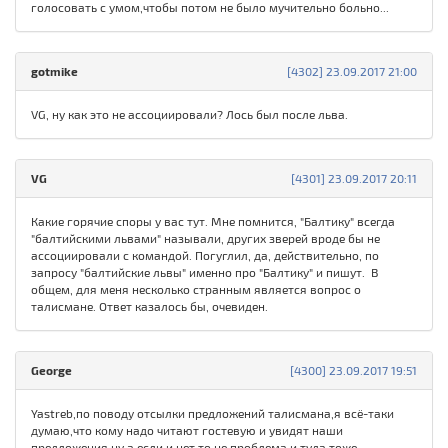
голосовать с умом,чтобы потом не было мучительно больно...
gotmike
[4302] 23.09.2017 21:00
VG, ну как это не ассоциировали? Лось был после льва.
VG
[4301] 23.09.2017 20:11
Какие горячие споры у вас тут. Мне помнится, "Балтику" всегда
"балтийскими львами" называли, других зверей вроде бы не
ассоциировали с командой. Погуглил, да, действительно, по
запросу "балтийские львы" именно про "Балтику" и пишут. В
общем, для меня несколько странным является вопрос о
талисмане. Ответ казалось бы, очевиден.
George
[4300] 23.09.2017 19:51
Yastreb,по поводу отсылки предложений талисмана,я всё-таки
думаю,что кому надо читают гостевую и увидят наши
предложения,ну а если и нет,то не проблема и туда тоже