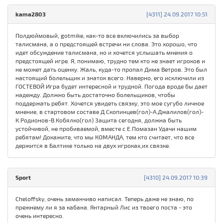
kama2803
[4311] 24.09.2017 10:51
Полдюймовый, gotmike, как-то все включились за выбор
талисмана, а о предстоящей встречи ни слова. Это хорошо, что
идет обсуждение талисмана, но и хочется услышать мнения о
предстоящей игре. Я, понимаю, трудно тем кто не знает игроков и
не может дать оценку. Жаль, куда-то пропал Дима Ветров. Это был
настоящий болельщик и знаток всего. Наверно, его исключили из
ГОСТЕВОЙ Игра будет интересной и трудной. Погода вроде бы дает
надежду. Должно быть достаточно болельщиков, чтобы
поддержать ребят. Хочется увидеть связку, это мое сугубо личное
мнение, в стартовом составе Д.Скопинцев(гол)-А.Джалилов(гол)-
К.Родионов-В.Кобялко(гол) Защита сегодня, должна быть
устойчивой, не пробиваемой, вместе с Е.Помазан Удачи нашим
ребятам! Докажите, что мы КОМАНДА, тем кто считает, что все
держится в Балтике только на двух игроках,их связке.
Sport
[4310] 24.09.2017 10:39
Cheloffsky, очень заманчиво написал. Теперь даже не знаю, по
прежнему ли я за кабана. Янтарный Лис из твоего поста - это
очень интересно.