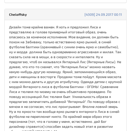
Cheloffsky
[4309] 24.09.2017 00:11
Дизайн тоже крайне важен. Я хоть и предложил Лиса и
представляю в голове примерный итоговый образ, очень
опасаюсь за конечное исполнение. Мое видение, он должен быть
похож на Забиваку, только естественно ярко рыжий, в синей
футболке Балтики (оранжевый с синим очень ярко и самобытно),
ну и морда должна быть одновременно агрессивная и милая. Так
сказать сила не в мощи, а в скорости и интеллекте. Ну и
предлагаю, чтоб он назывался Янтарный Лис (Янтарные Лисы). Не
думаю, что кто-то скажет, что "Янтарные Лисы" можно назвать
какую-нибудь другую команду. Яркий, запоминающийся образ,
дети и женщины в восторге. Продажи тоже пойдут. Кроме маскота
с ним можно делать и другую атрибутику. Одежда детям с крупной
мордой Янтарного лиса в футболке Балтики - ОГОНЬ!. Сравнение
Лиса и тюленя по-моему не очень объективно проведено. По
поводу ассоциаций Лис тюленя бьет. Уникальность образа я
предлагаю запечатлеть добавкой "Янтарный". По поводу образа с
мячом я не согласен, что лис проигрывает. Вполне ловкий зверь.
Ну а по яркости так вообще ярко рыжего янтарного Лиса в синей
футболке не переплюнет никто. По крайней мере образ этого
персонажа (тот, что в голове у меня, естественно. дай Бог
дизайнер справится) способен задать новый этап в развитии