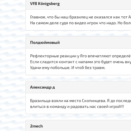
VfB Königsberg
Главное, что бы наш бразилец не оказался как тот А
На самом деле судя по видео игрок что надо. Но бо
Полдюймовый
Рефлекторные реакции у Яго впечатляют определён
Если сладится контакт с напами это будет очень вк
Удачи ему побольше. И чтоб без травм.
Александр д
Бразильца взяли на место Скопинцева. Я до послед
влиться в команду и радовать нас своей игрой!!!
2mech