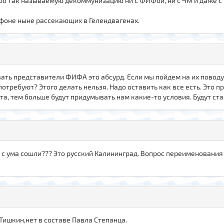
ро так называемую декоммунизацию ни с ФИФой, ни с ЧМ и даже с 
 фоне ныне рассекающих в Гелендвагенах.
ать представители ФИФА это абсурд. Если мы пойдем на их поводу,
отребуют? Этого делать нельзя. Надо оставить как все есть. Это п
та, тем больше будут придумывать нам какие-то условия. Будут ст
 с ума сошли??? Это русский Калининград. Вопрос переименования 
Тишкин,нет в составе Павла Степанца.