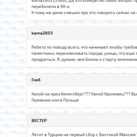
kama2803 [5388], Да это конкретно лажа! Вопрос п
переболели в 90-х.
К тому же даже смешно про это говорить сейчас на
kama2803
Ребята по поводу всего, что начинают якобы требов
памятники, переименовать города, улицы, что еще п
придраться. Я, думаю, чем ближе к старту чемпиона
Глеб
Какой на хрен Кенигсберг??? Какой Кролевец??? Вы
Германии или в Польше
ВЕСТЕР
Летит в Турцию на первый сбор с Балтикой Максим 