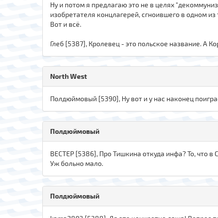
Ну и потом я предлагаю это не в целях "декоммуниз
изобретателя концлагерей, сгноившего в одном из 
Вот и всё.
Глеб [5387], Кролевец - это польское название. А К
North West
Полдюймовый [5390], Ну вот и у нас наконец поигра
Полдюймовый
ВЕСТЕР [5386], Про Тишкина откуда инфа? То, что в
Уж больно мало.
Полдюймовый