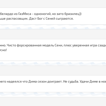
белардо из ГазМяса - одноногий, но зато бразилец))
льше распасовщик. Даст Бог с Сеней сыграются.
но. Чисто форсированная модель Сени, плюс уверенная игра сзади
усно!
него надеялся что Дима сезон доиграет. Не судьба. Удачи Диме в н