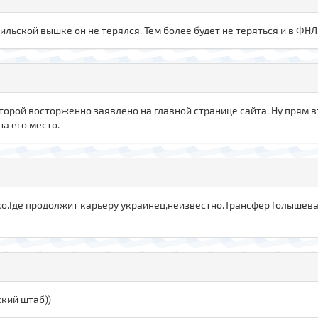
зильской вышке он не терялся. Тем более будет не теряться и в ФНЛ, 
торой восторженно заявлено на главной странице сайта. Ну прям вто
а его место.
о.Где продолжит карьеру украинец,неизвестно.Трансфер Голышева
ский штаб))