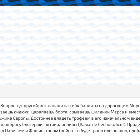
 Вопрос тут другой: вот напали на тебя бандиты на дорогущем Мерсе
езаешь сидюхи, царапаешь борта, срываешь шилдики Мерса и вмес
чужина Европы. Достойнее владеть трофеем в его изначальном виде
 говновбросу блогерши-пятоколонницы (Кама, не беспокойся!). Прид
под Парижем и Фашингтоном (война-то будет рано или поздно, пробл