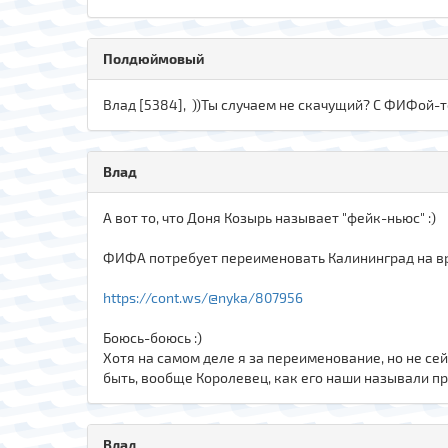
Полдюймовый
Влад [5384], ))Ты случаем не скачущий? С ФИФой-то
Влад
А вот то, что Доня Козырь называет "фейк-ньюс" :)
ФИФА потребует переименовать Калининград на в
https://cont.ws/@nyka/807956
Боюсь-боюсь :)
Хотя на самом деле я за переименование, но не сей
быть, вообще Королевец, как его наши называли пр
Влад