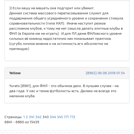
)) Если кашу не мешать она подгорит или убежит.
Данная система массового перетасовывания служит для
поддержания общего усреднённого уровня и сохранения стимула
соревновательности (типа НХЛ). Иначе наступит резкое
расслоение клубов, к тому же нет смысла делать элитные клубы в
ФНЛ (в Европе им не играть). И для ПЛ даже ФНЛовского уровня
сильных её команд недостаточно как показывает практика.
(сугубо личное мнение и на истинность его абсолютно не
претендую)
Yellow
[8962] 06.08.2018 01:54
Yurets [8961], для ФНЛ - это обычное дело. В лучшем случае - на
два года. У нас и такие футболисты есть. Далеко не всегда это
желание клуба.
Страницы:
1
2
341
342
343
344
345
771
772
6841 - 6860 из 15439