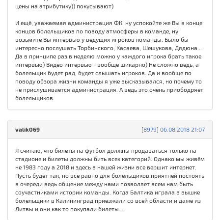
цены на атрибутику)) покусывают)
И ещё, уважаемая администрация ФК, ну успокойте же Вы в конце
концов болельщиков по поводу атмосферы в команде, ну
возьмите Вы интервью у ведущих игроков команды. Было бы
интересно послушать Торбинского, Касаева, Шешукова, Дядюна...
Да в принципе раз в неделю можно у каждого игрока брать такое
интервью) Видео интервью - вообще шикарно) Не сложно ведь, а
болельщик будет рад, будет слышать игроков. Да и вообще по
поводу обзора жизни команды я уже высказывался, но почему то
не прислушивается администрация. А ведь это очень приободряет
болельщиков.
valik069
[8979] 06.08.2018 21:07
Я считаю, что билеты на футбол должны продаваться только на
стадионе и билеты должны бить всех категорий. Однако мы живём
не 1983 году а 2018 и здесь в нашей жизни все вершит интернет.
Пусть будет так, но все равно для болельщиков приятней постоять
в очереди ведь общение между нами позволяет всем нам быть
соучастниками истории команды. Когда Балтика играла в вышке
болельщики в Калининград приезжали со всей области и даже из
Литвы и они как то покупали билеты...