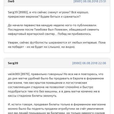
Глеб
[8981] 06.08.2018 23:51
Serg39 [8980], а что сейчас скажут игроки? Всё хорошо,
прекрасная маркиза? Будем биться и сражаться?
До начала первенства каждую неделю кого-то публиковали.
Последним после Тамбова был Помазан, обещавший сменить
нефартовый вратарский свитер... Побед не прибавилось.
Уверен, сейчас футболисты шарахаются от любых интервью. Пока
не победят - их не будет ни слышно, ни видно.
Serg39
[8980] 06.08.2018 22:06
valik069 [8979], правильно говоришь! Но все же я повторюсь, что
до дня матча удобней было бы продавать в Европе в фирменном
магазине, так как крытое помещение и логистическая
составляющая стадиона не позволяет спокойно и быстро
подобраться тем кто без машины, а в день матча конечно же в
кассы стадиона билеты закинуть.
И, кстати говоря, продавая билеты только в фирменном магазине
можно было бы поднять продажи атрибутики за счёт увеличения
кол-ва людей пришедших за билетами, но только немного снизив