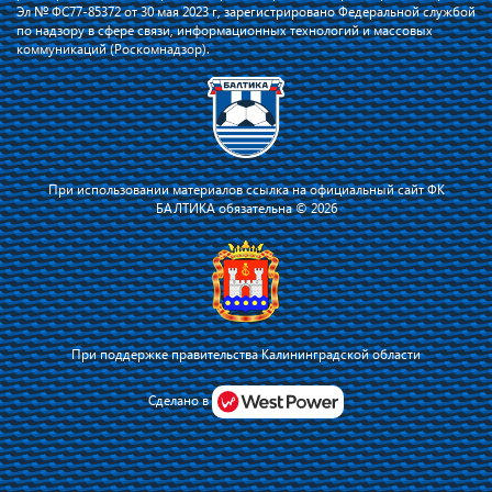
Эл № ФС77-85372 от 30 мая 2023 г, зарегистрировано Федеральной службой
по надзору в сфере связи, информационных технологий и массовых
коммуникаций (Роскомнадзор).
При использовании материалов ссылка на официальный сайт ФК
БАЛТИКА обязательна © 2026
При поддержке правительства Калининградской области
Я соглашаюсь с тем, что владелец сайта использует файлы cookie для
повышения удобства работы на сайте и сервис Яндекс.Метрика. Оставаясь
Сделано в
на сайте, я соглашаюсь с
политикой их применения
.
Принять