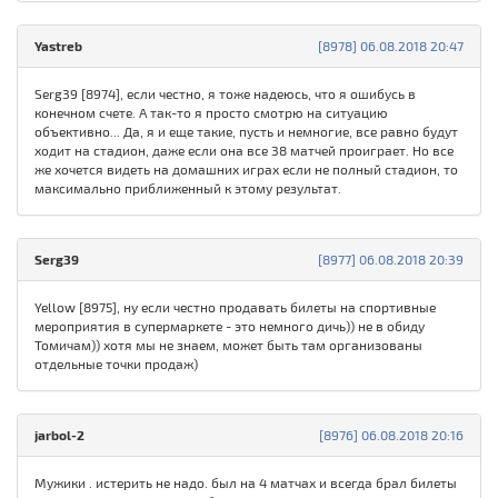
Yastreb
[8978] 06.08.2018 20:47
Serg39 [8974], если честно, я тоже надеюсь, что я ошибусь в
конечном счете. А так-то я просто смотрю на ситуацию
объективно... Да, я и еще такие, пусть и немногие, все равно будут
ходит на стадион, даже если она все 38 матчей проиграет. Но все
же хочется видеть на домашних играх если не полный стадион, то
максимально приближенный к этому результат.
Serg39
[8977] 06.08.2018 20:39
Yellow [8975], ну если честно продавать билеты на спортивные
мероприятия в супермаркете - это немного дичь)) не в обиду
Томичам)) хотя мы не знаем, может быть там организованы
отдельные точки продаж)
jarbol-2
[8976] 06.08.2018 20:16
Мужики . истерить не надо. был на 4 матчах и всегда брал билеты