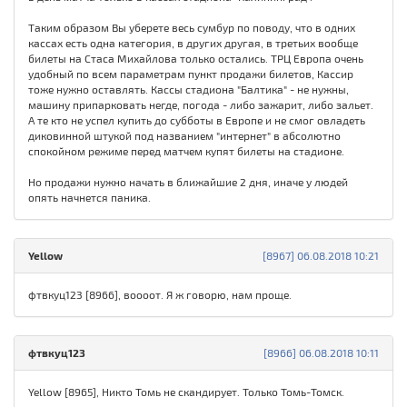
Таким образом Вы уберете весь сумбур по поводу, что в одних
кассах есть одна категория, в других другая, в третьих вообще
билеты на Стаса Михайлова только остались. ТРЦ Европа очень
удобный по всем параметрам пункт продажи билетов, Кассир
тоже нужно оставлять. Кассы стадиона "Балтика" - не нужны,
машину припарковать негде, погода - либо зажарит, либо зальет.
А те кто не успел купить до субботы в Европе и не смог овладеть
диковинной штукой под названием "интернет" в абсолютно
спокойном режиме перед матчем купят билеты на стадионе.
Но продажи нужно начать в ближайшие 2 дня, иначе у людей
опять начнется паника.
Yellow
[8967] 06.08.2018 10:21
фтвкуц123 [8966], воооот. Я ж говорю, нам проще.
фтвкуц123
[8966] 06.08.2018 10:11
Yellow [8965], Никто Томь не скандирует. Только Томь-Томск.