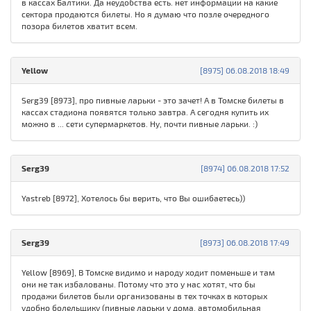
в кассах Балтики. Да неудобства есть. нет информации на какие
сектора продаются билеты. Но я думаю что позле очередного
позора билетов хватит всем.
Yellow
[8975] 06.08.2018 18:49
Serg39 [8973], про пивные ларьки - это зачет! А в Томске билеты в
кассах стадиона появятся только завтра. А сегодня купить их
можно в ... сети супермаркетов. Ну, почти пивные ларьки. :)
Serg39
[8974] 06.08.2018 17:52
Yastreb [8972], Хотелось бы верить, что Вы ошибаетесь))
Serg39
[8973] 06.08.2018 17:49
Yellow [8969], В Томске видимо и народу ходит поменьше и там
они не так избалованы. Потому что это у нас хотят, что бы
продажи билетов были организованы в тех точках в которых
удобно болельщику (пивные ларьки у дома, автомобильная