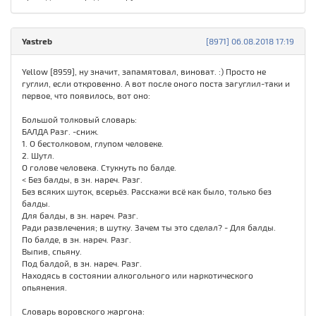
Yastreb
[8971] 06.08.2018 17:19
Yellow [8959], ну значит, запамятовал, виноват. :) Просто не
гуглил, если откровенно. А вот после оного поста загуглил-таки и
первое, что появилось, вот оно:
Большой толковый словарь:
БАЛДА Разг. -сниж.
1. О бестолковом, глупом человеке.
2. Шутл.
О голове человека. Стукнуть по балде.
< Без балды, в зн. нареч. Разг.
Без всяких шуток, всерьёз. Расскажи всё как было, только без
балды.
Для балды, в зн. нареч. Разг.
Ради развлечения; в шутку. Зачем ты это сделал? - Для балды.
По балде, в зн. нареч. Разг.
Выпив, спьяну.
Под балдой, в зн. нареч. Разг.
Находясь в состоянии алкогольного или наркотического
опьянения.
Словарь воровского жаргона: