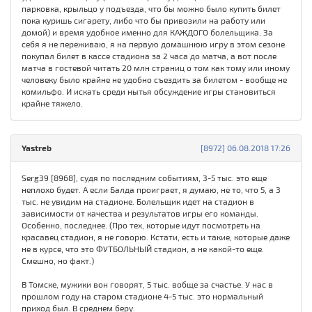
парковка, крыльцо у подъезда, что бы можно было купить билет
пока куришь сигарету, либо что бы привозили на работу или
домой) и время удобное именно для КАЖДОГО болельщика. За
себя я не переживаю, я на первую домашнюю игру в этом сезоне
покупал билет в кассе стадиона за 2 часа до матча, а вот после
матча в гостевой читать 20 млн страниц о том как тому или иному
человеку было крайне не удобно съездить за билетом - вообще не
комильфо. И искать среди нытья обсуждение игры становиться
крайне тяжело.
Yastreb
[8972] 06.08.2018 17:26
Serg39 [8968], судя по последним событиям, 3-5 тыс. это еще
неплохо будет. А если Балда проиграет, я думаю, не то, что 5, а 3
тыс. не увидим на стадионе. Болельщик идет на стадион в
зависимости от качества и результатов игры его команды.
Особенно, последнее. (Про тех, которые идут посмотреть на
красавец стадион, я не говорю. Кстати, есть и такие, которые даже
не в курсе, что это ФУТБОЛЬНЫЙ стадион, а не какой-то еще.
Смешно, но факт.)
В Томске, мужики вон говорят, 5 тыс. вобще за счастье. У нас в
прошлом году на старом стадионе 4-5 тыс. это нормальный
приход был. В среднем беру.