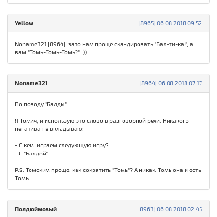
Yellow
[8965] 06.08.2018 09:52
Noname321 [8964], зато нам проще скандировать "Бал-ти-ка!", а
вам "Томь-Томь-Томь?" ;))
Noname321
[8964] 06.08.2018 07:17
По поводу "Балды".
Я Томич, и использую это слово в разговорной речи. Никакого
негатива не вкладываю:
- С кем играем следующую игру?
- С "Балдой".
P.S. Томским проще, как сократить "Томь"? А никак. Томь она и есть
Томь.
Полдюймовый
[8963] 06.08.2018 02:45