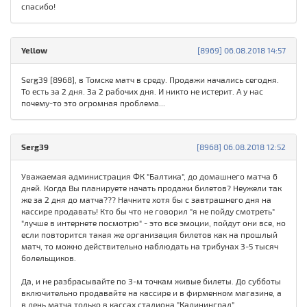
спасибо!
Yellow
[8969] 06.08.2018 14:57
Serg39 [8968], в Томске матч в среду. Продажи начались сегодня.
То есть за 2 дня. За 2 рабочих дня. И никто не истерит. А у нас
почему-то это огромная проблема...
Serg39
[8968] 06.08.2018 12:52
Уважаемая администрация ФК "Балтика", до домашнего матча 6
дней. Когда Вы планируете начать продажи билетов? Неужели так
же за 2 дня до матча??? Начните хотя бы с завтрашнего дня на
кассире продавать! Кто бы что не говорил "я не пойду смотреть"
"лучше в интернете посмотрю" - это все эмоции, пойдут они все, но
если повторится такая же организация билетов как на прошлый
матч, то можно действительно наблюдать на трибунах 3-5 тысяч
болельщиков.
Да, и не разбрасывайте по 3-м точкам живые билеты. До субботы
включительно продавайте на кассире и в фирменном магазине, а
в день матча только в кассах стадиона "Калининград".