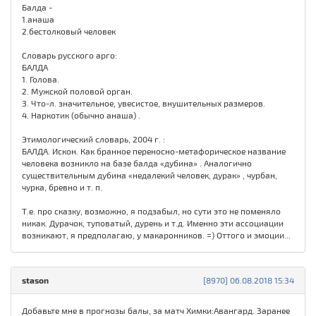
Балда -
1.анаша
2.бестолковый человек
Словарь русского арго:
БАЛДА
1. Голова.
2. Мужской половой орган.
3. Что-л. значительное, увесистое, внушительных размеров.
4. Наркотик (обычно анаша) .
Этимологический словарь, 2004 г. :
БАЛДА. Искон. Как бранное переносно-метафорическое название
человека возникло на базе балда «дубина» . Аналогично
существительным дубина «недалекий человек, дурак» , чурбан,
чурка, бревно и т. п.
Т.е. про сказку, возможно, я подзабыл, но сути это не поменяло
никак. Дурачок, туповатый, дурень и т.д. Именно эти ассоциации
возникают, я предполагаю, у макаронников. =) Оттого и эмоции...
stason
[8970] 06.08.2018 15:34
Добавьте мне в прогнозы балы, за матч Химки:Авангард. Заранее