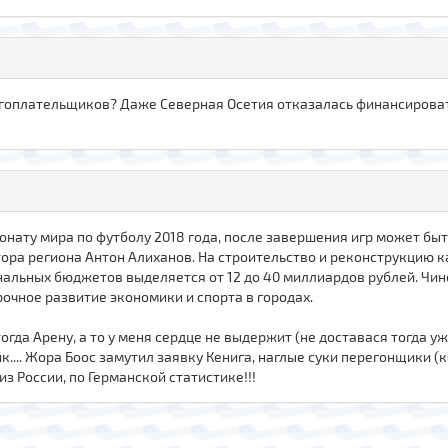
гоплательщиков? Даже Северная Осетия отказалась финансировать
онату мира по футболу 2018 года, после завершения игр может быт
а региона Антон Алиханов. На строительство и реконструкцию каж
нальных бюджетов выделяется от 12 до 40 миллиардов рублей. Чин
рочное развитие экономики и спорта в городах.
тогда Арену, а то у меня сердце не выдержит (не доставася тогда у
.... Жора Боос замутил заявку Кенига, наглые суки перегонщики (к
из России, по Германской статистике!!!