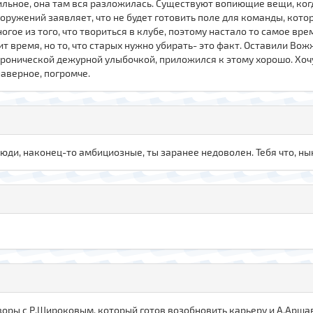
ильное, она там вся разложилась. Существуют вопиющие вещи, ко
оружений заявляет, что не будет готовить поле для команды, котор
огое из того, что твориться в клубе, поэтому настало то самое вре
ит время, но то, что старых нужно убирать- это факт. Оставили Вож
хронической дежурной улыбочкой, приложился к этому хорошо. Хочу
наверное, погромче.
люди, наконец-то амбициозные, ты заранее недоволен. Тебя что, 
оворы с Р.Широковым, который готов возобновить карьеру и А.Арша