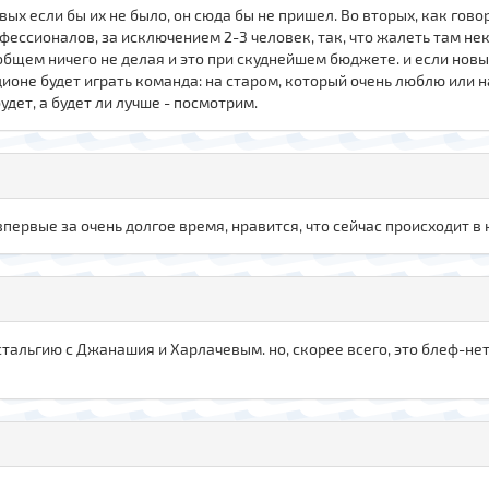
вых если бы их не было, он сюда бы не пришел. Во вторых, как гово
офессионалов, за исключением 2-3 человек, так, что жалеть там не
общем ничего не делая и это при скуднейшем бюджете. и если новый 
дионе будет играть команда: на старом, который очень люблю или 
удет, а будет ли лучше - посмотрим.
впервые за очень долгое время, нравится, что сейчас происходит в 
альгию с Джанашия и Харлачевым. но, скорее всего, это блеф-нет 