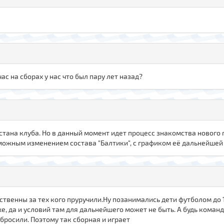
ас на сборах у нас что был пару лет назад?
стана клуба. Но в данный момент идет процесс знакомства нового 
можным изменением состава "Балтики", с графиком её дальнейшей
ственны за тех кого пруручили.Ну позанимались дети футболом до 
е, да и условий там для дальнейшего может не быть. А будь команд
 бросили. Поэтому так сборная и играет