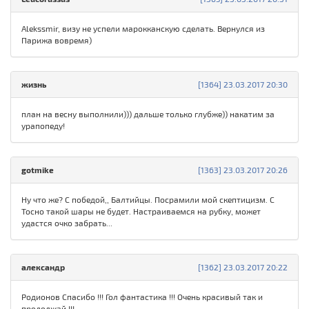
Alekssmir, визу не успели марокканскую сделать. Вернулся из
Парижа вовремя)
жизнь
[1364] 23.03.2017 20:30
план на весну выполнили))) дальше только глубже)) накатим за
урапопеду!
gotmike
[1363] 23.03.2017 20:26
Ну что же? С победой,, Балтийцы. Посрамили мой скептицизм. С
Тосно такой шары не будет. Настраиваемся на рубку, может
удастся очко забрать...
александр
[1362] 23.03.2017 20:22
Родионов Спасибо !!! Гол фантастика !!! Очень красивый так и
продолжай !!!