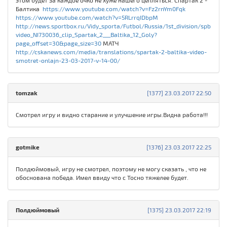
этом будет за каждое очко не хуже нашего цепляться. Спартак 2 -
Балтика
https://www.youtube.com/watch?v=Fz2rnYm0Fqk
https://www.youtube.com/watch?v=5RLrrqIDbpM
http://news.sportbox.ru/Vidy_sporta/Futbol/Russia/1st_division/spb
video_NI730036_clip_Spartak_2___Baltika_12_Goly?
page_offset=30&page_size=30
МАТЧ
http://cskanews.com/media/translations/spartak-2-baltika-video-
smotret-onlajn-23-03-2017-v-14-00/
tomzak
[1377] 23.03.2017 22:50
Смотрел игру и видно старание и улучшение игры.Видна работа!!!
gotmike
[1376] 23.03.2017 22:25
Полдюймовый, игру не смотрел, поэтому не могу сказать , что не
обоснована победа. Имел ввиду что с Тосно тяжелее будет.
Полдюймовый
[1375] 23.03.2017 22:19