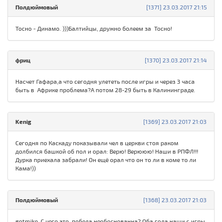
Полдюймовый
[1371] 23.03.2017 21:15
Тосно - Динамо. )))Балтийцы, дружно болеем за Тосно!
фриц
[1370] 23.03.2017 21:14
Насчет Гафара,а что сегодня улететь после игры и через 3 часа
быть в Африке проблема?А потом 28-29 быть в Калининграде.
Kenig
[1369] 23.03.2017 21:03
Сегодня по Каскаду показывали чел в церкви стоя раком
долбился башкой об пол и орал: Верю! Верююю! Наши в РПФЛ!!!
Дурка приехала забрали! Он ещё орал что он то ли в коме то ли
Кама!))
Полдюймовый
[1368] 23.03.2017 21:03
gotmike. С чего это победа необоснованна? Оба гола наши с игры