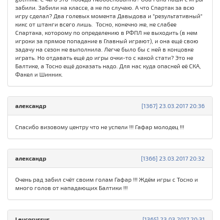
забили. Забили на классе, а не по случаю. А что Спартак за всю
игру сделал? Два голевых момента Давыдова и "результативный"
кикс от штанги всего лишь. Тосно, конечно же, не слабее
Спартака, которому по определению в РФПЛ не выходить (в нем
игроки за прямое попадание в Главный играют), и она ещё свою
задачу на сезон не выполнила. Легче было бы с ней в концовке
играть. Но отдавать ещё до игры очки-то с какой стати? Это не
Балтике, а Тосно ещё доказать надо. Для нас куда опасней её СКА,
Факел и Шинник.
александр
[1367] 23.03.2017 20:36
Спасибо визовому центру что не успели !!! Гафар молодец !!!
александр
[1366] 23.03.2017 20:32
Очень рад забил счёт своим голам Гафар !!! Ждём игры с Тосно и
много голов от нападающих Балтики !!!
Leucorussus
[1365] 23.03.2017 20:31