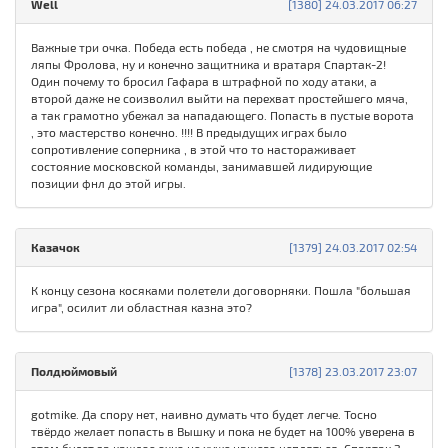
Well
[1380] 24.03.2017 06:27
Важные три очка. Победа есть победа , не смотря на чудовищные
ляпы Фролова, ну и конечно защитника и вратаря Спартак-2!
Один почему то бросил Гафара в штрафной по ходу атаки, а
второй даже не соизволил выйти на перехват простейшего мяча,
а так грамотно убежал за нападающего. Попасть в пустые ворота
, это мастерство конечно. !!!! В предыдущих играх было
сопротивление соперника , в этой что то настораживает
состояние московской команды, занимавшей лидирующие
позиции фнл до этой игры.
Казачок
[1379] 24.03.2017 02:54
К концу сезона косяками полетели договорняки. Пошла "большая
игра", осилит ли областная казна это?
Полдюймовый
[1378] 23.03.2017 23:07
gotmike. Да спору нет, наивно думать что будет легче. Тосно
твёрдо желает попасть в Вышку и пока не будет на 100% уверена в