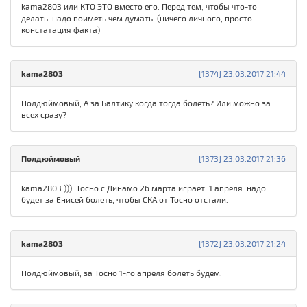
kama280З или КТО ЭТО вместо его. Перед тем, чтобы что-то
делать, надо поиметь чем думать. (ничего личного, просто
констатация факта)
kama280З
[1374] 23.03.2017 21:44
Полдюймовый, А за Балтику когда тогда болеть? Или можно за
всех сразу?
Полдюймовый
[1373] 23.03.2017 21:36
kama280З ))); Тосно с Динамо 26 марта играет. 1 апреля надо
будет за Енисей болеть, чтобы СКА от Тосно отстали.
kama280З
[1372] 23.03.2017 21:24
Полдюймовый, за Тосно 1-го апреля болеть будем.