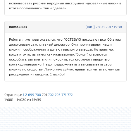
использовать русский народный инструмент -деревянные ложки в
итоге послушались ,так и сделали.
kama2803
[1461] 28.03.2017 15:38
Ребята, я же прав оказался, что ГОСТЕВУЮ посещают все. Об этом,
даже сказал сам, главный директор. Они прочитывают наши
мнения, соображения и делают какие-то выводы. Не приятно,
когда кто-то, из таких как называемых "болел", стараются
оскорбить, затыкать или поносить, тех кто хочет говорить о
команде конкретно. Надо поддерживать и высказывать свое
мнение по существу. Лично мне сейчас нравиться читать о чем мы
рассуждаем и говорим. Спасибо!
Страницы:
1
2
699
700
701
702
703
771
772
14001 - 14020 из 15439