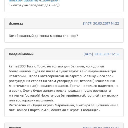
moskve-futbolnyiy-klub#ligue-1
Тимати уже отпадает для нас))
dr.morzz
[1477] 30.03.2017 14:22
Где обещанный до конца месяца спонсор?
Полдюймовый
[1476] 30.03.2017 12:55
kama2803 Тест с Тосно не только для Балтики, но и для её
болельщиков. Судя по постам существуют явно выраженные три
категории. Первая категорически не верит в Балтику и все свои
рассуждения строят на этом утверждении, вторая (к сожалению
многочисленная) - сомневающаяся. Третья не только надеется, но
и верит. Очень будет занимательна реакция после результата
матча на Гостевой! Не хотелось бы крайностей, соплей там всяких
или восторженных слюней.
Интересно как будет играть Черевченко, в четыре защитника или в
пять как со Спартаком? Сможет ли сыграть Скопинцев?