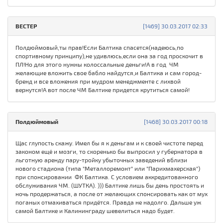
ВЕСТЕР
[1469] 30.03.2017 02:33
Полдюймовый,ты прав!Если Балтика спасется(надеюсь,по
спортивному принципу),не удивлюсь,если она за год проскочит в
ПЛ!Но для этого нужны колоссальные деньги!А в год ЧМ
желающие вложить свое бабло найдутся,и Балтика и сам город-
бренд и все вложения при мудром менеджменте с лихвой
вернутся!А вот после ЧМ Балтике придется крутиться самой!
Полдюймовый
[1468] 30.03.2017 00:18
Щас глупость скажу. Имел бы я к деньгам и к своей чистоте перед
законом ещё и мозги, то скоренько бы выпросил у губернатора в
льготную аренду пару-тройку убыточных заведений вблизи
нового стадиона (типа "Металлоремонт" или "Парихмахерская")
при спонсировании ФК Балтика. С условием аккредитованного
обслуживания ЧМ. (ШУТКА). ))) Балтике лишь бы день простоять и
ночь продержаться, а после от желающих спонсировать как от мух
поганых отмахиваться придётся. Правда не надолго. Дальше уж
самой Балтике и Калининграду шевелиться надо будет.