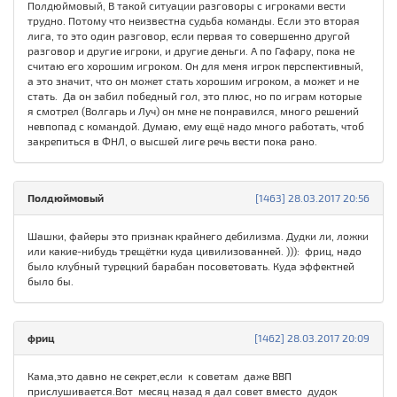
Полдюймовый, В такой ситуации разговоры с игроками вести
трудно. Потому что неизвестна судьба команды. Если это вторая
лига, то это один разговор, если первая то совершенно другой
разговор и другие игроки, и другие деньги. А по Гафару, пока не
считаю его хорошим игроком. Он для меня игрок перспективный,
а это значит, что он может стать хорошим игроком, а может и не
стать. Да он забил победный гол, это плюс, но по играм которые
я смотрел (Волгарь и Луч) он мне не понравился, много решений
невпопад с командой. Думаю, ему ещё надо много работать, чтоб
закрепиться в ФНЛ, о высшей лиге речь вести пока рано.
Полдюймовый
[1463] 28.03.2017 20:56
Шашки, файеры это признак крайнего дебилизма. Дудки ли, ложки
или какие-нибудь трещётки куда цивилизованней. ))): фриц, надо
было клубный турецкий барабан посоветовать. Куда эффектней
было бы.
фриц
[1462] 28.03.2017 20:09
Кама,это давно не секрет,если к советам даже ВВП
прислушивается.Вот месяц назад я дал совет вместо дудок