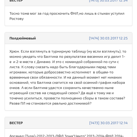
ВЕСТЕР
[1475] 30.03.2017 12:34
Тосно тоже мог за год проскочить ФНЛ,но лишь в стыках уступил
Ростову
Полдюймовый
[1474] 30.03.2017 12:25
Хрюн. Если взглянуть в турнирную таблицу (ну если взглянуть), то
можно увидеть что Балтика по результатам весенних игр делит 1-
е и 2-е места с Динамо. И это с командой собранной по сути с
листа. К слову сказать надо быть благодарными перед теми
игроками, которые добросовестно исполняют в общем-то
временные свои обязанности. И на данный момент нет никаких
оснований, что Балтика скатится на свой осенний график набора
очков. А если Балтике удастся сохранить качественно ныне
играющий состав на следующий сезон? Да ещё к тому же и
точечно усилиться, провести полноценно сборы в таком составе?
Разве ПЛ не становится реально достижимой?
ВЕСТЕР
[1473] 30.03.2017 12:14
Арсенал (Тула)-2012-2013-ПФЛ,Зона"Центр",2013-2014-ФНЛ,2014-