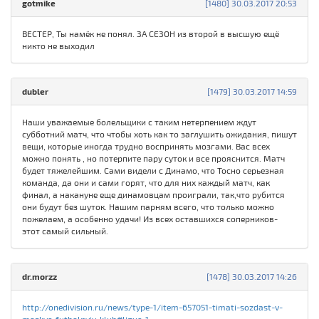
gotmike
[1480] 30.03.2017 20:53
ВЕСТЕР, Ты намёк не понял. ЗА СЕЗОН из второй в высшую ещё
никто не выходил
dubler
[1479] 30.03.2017 14:59
Наши уважаемые болельщики с таким нетерпением ждут
субботний матч, что чтобы хоть как то заглушить ожидания, пишут
вещи, которые иногда трудно воспринять мозгами. Вас всех
можно понять , но потерпите пару суток и все прояснится. Матч
будет тяжелейшим. Сами видели с Динамо, что Тосно серьезная
команда, да они и сами горят, что для них каждый матч, как
финал, а накануне еще динамовцам проиграли, так,что рубится
они будут без шуток. Нашим парням всего, что только можно
пожелаем, а особенно удачи! Из всех оставшихся соперников-
этот самый сильный.
dr.morzz
[1478] 30.03.2017 14:26
http://onedivision.ru/news/type-1/item-657051-timati-sozdast-v-