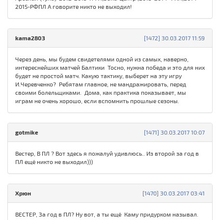
2015-РФПЛ А говорите никто не выходил!
kama2803
[1472] 30.03.2017 11:59
Через день, мы будем свидетелями одной из самых, наверно,
интереснейших матчей Балтики Тосно, нужна победа и это для них
будет не простой матч. Какую тактику, выберет на эту игру
И.Черевченко? Ребятам главное, не мандражировать, перед
своими болельщиками. Дома, как практика показывает, мы
играм не очень хорошо, если вспомнить прошлые сезоны.
gotmike
[1471] 30.03.2017 10:07
Вестер, В ПЛ ? Вот здесь я пожалуй удивлюсь.. Из второй за год в
ПЛ ещё никто не выходил)))
Хрюн
[1470] 30.03.2017 03:41
ВЕСТЕР, За год в ПЛ? Ну вот, а ты ещё Каму придypком называл.