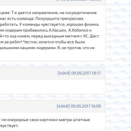
нцеве. Т.е дается направление, на сосредоточение
У нас есть команда. Полузащита прекрасная.
 работать. У команды чувствуется, хорошая физика.
шим лидерам прибавились А.Касьян, А.Кобялко и
й=то ход конем, перед выездным матчем с КС. Даст
 за ребят! Честно, хочется чтобы все были
няшними нашими лидерами. Я, не против, что их
[4049] 09.09.2017 18:17
[4048] 09.09.2017 16:09
т ли очередные свои карточки завтра штатные
верствует.