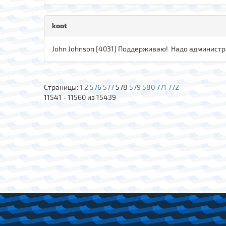
koot
John Johnson [4031] Поддерживаю! Надо администра
Страницы:
1
2
576
577
578
579
580
771
772
11541 - 11560 из 15439