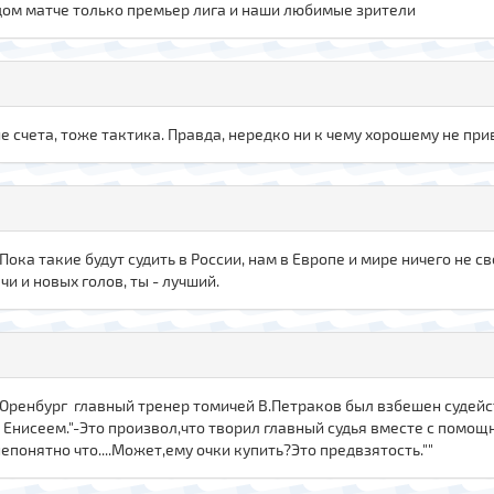
дом матче только премьер лига и наши любимые зрители
е счета, тоже тактика. Правда, нередко ни к чему хорошему не прив
ока такие будут судить в России, нам в Европе и мире ничего не св
и и новых голов, ты - лучший.
Оренбург главный тренер томичей В.Петраков был взбешен судей
с Енисеем."-Это произвол,что творил главный судья вместе с помо
понятно что....Может,ему очки купить?Это предвзятость.""