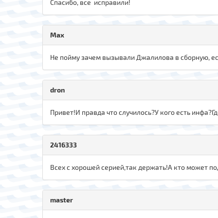
Спасибо, все исправили!
Max
Не пойму зачем вызывали Джалилова в сборную, есл
dron
Привет!И правда что случилось?У кого есть инфа?Г
2416333
Всех с хорошей серией,так держать!А кто может по
master