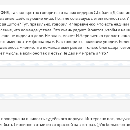
 ФНЛ, так конкретно говорится о наших лидерах С.Себаи и Д.Скопи
 главные, действующие лица. Но, я не соглашусь с этим полностью. 
с защитой? Тут, правильно, говорил И.Черевченко, что есть над чем
ление, что команда устала. Это очень радует. Хочется, чтобы к на
еще не видели в деле. Не знаю, может И.Черевченко сделает како
от именно этим форвардам. Как говорится поживем увидим. Болеем
адывалось мнение, что команда выигрывает только благодаря сегод
 мысль, а если оно так и есть? Не дай им играть и Что?
проверка на вшивость судейского корпуса. Интересно вот, получа
 быть Скопинцев отметится красной на этот раз. ))Уж больно он з