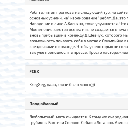
Ребята, читая прогнозы на следующий тур, на сайте
основных усилий, на" изолирование" ребят. Да, это
Нападение в лице А.Касьяна, тоже улучшается. Что 
Мое мнение, смотря все матчи, не создается впечат
вновь прибывший в команду Д.Шевчук, которого мы 
возможность показать себя в матче с Олимпийцем в
звездочками в команде. Чтобы у некоторых не скл
так уже преподносят в прессе. Просто настораживает
FCBK
KregXeg, дааа, грязи было много)))
Полдюймовый
Любопытный матч ожидается. К тому же очередная 
грубияны Балтики Свежов, Себаи и Логашов. А может