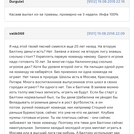
Durgulel
[9512] 19.08.2018 22:16
Касаев выпал из-за травмы, примерно на 3 недели. Инфа 100%
valik069
[9511] 19.08.2018 22:09
Я над этой твоей песней смеялся еще 20 лет назад. На вторую
Балтику деньги есть? Нет. Заявка и взнос на вторую лигу знаешь
сколько стоит? Укреплять первую команду некому. Одного игрока
надо готовить 10 лет. За многие годы Калининград сколько
игроков дал? Хотя бы уровня второй лиги. На пальцах одной руки
на команду не наберётся. Без приезжих ни одна команда не
играет. Нет таких в природе. Школы есть в Москве, Краснодаре,
Питере. Много воспитанников выпускников этих школ в своих
городах играют? Ни одного нет. Так и Балтике. В заявке можно
хоть толпу местных записать, играть не будут. Если бы старт у
Балтики нормальный был, ты бы даже Шабалина не увидел бы.
Вкладывать огромные деньги в рост футболиста, а он
потом ручкой помашет команде, как например Стоцкий или
раньше Бурмистров, сейчас это уже не кто не делает. Клубам
нужны готовые игроки. Ты им платишь сейчас - они сейчас
забивают за твою команду. Поэтому эта тема для Балтики сейчас
неактуальная. Запомни каждый молодой игрок мечтает играть в
Москве или в высшей лиге где нибудь. А Балтику использует как