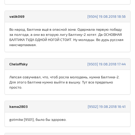
valik069
[9504] 19.08.2018 18:56
Во народ, Балтика ещё в опасной зоне. Одержала первую победу
за полгода, а они во вторую лигу Балтику-2 хотят. Да ОСНОВНАЯ
БАЛТИКА ТУДА ОДНОЙ НОГОЙ СТОИТ. Ну молодцы. Во дурь русская
неисчерпаемая.
Cheloffsky
[9503] 19.08.2018 17:44
Лепсая озвучивал, что, чтоб росла молодежь, нужна Балтика-2.
Для этого Балтике нужно выйти в вышку. Тут все предельно
просто.
kama2803
[9502] 19.08.2018 16:41
gotmike [9501], было бы здорово.