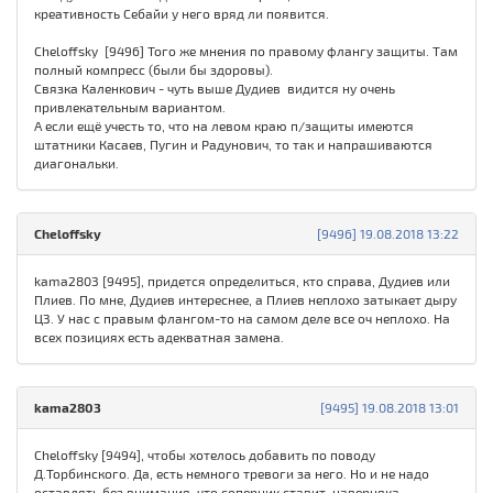
креативность Себайи у него вряд ли появится.
Cheloffsky [9496] Того же мнения по правому флангу защиты. Там
полный компресс (были бы здоровы).
Связка Каленкович - чуть выше Дудиев видится ну очень
привлекательным вариантом.
А если ещё учесть то, что на левом краю п/защиты имеются
штатники Касаев, Пугин и Радунович, то так и напрашиваются
диагональки.
Cheloffsky
[9496] 19.08.2018 13:22
kama2803 [9495], придется определиться, кто справа, Дудиев или
Плиев. По мне, Дудиев интереснее, а Плиев неплохо затыкает дыру
ЦЗ. У нас с правым флангом-то на самом деле все оч неплохо. На
всех позициях есть адекватная замена.
kama2803
[9495] 19.08.2018 13:01
Cheloffsky [9494], чтобы хотелось добавить по поводу
Д.Торбинского. Да, есть немного тревоги за него. Но и не надо
оставлять без внимания, что соперник ставит, наверняка,