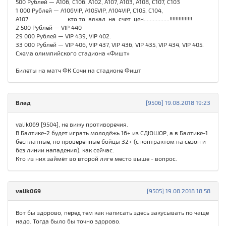
500 Рублей — A106, C106, A102, A107, A103, A108, C107, C103
1 000 Рублей — A106VIP, A105VIP, A104VIP, C105, C104,
A107 кто то вякал на счет цен.................!!!!!!!!!!!!!!!
2 500 Рублей — VIP 440
29 000 Рублей — VIP 439, VIP 402.
33 000 Рублей — VIP 406, VIP 437, VIP 436, VIP 435, VIP 434, VIP 405.
Схема олимпийского стадиона «Фишт»
Билеты на матч ФК Сочи на стадионе Фишт
Влад
[9506] 19.08.2018 19:23
valik069 [9504], не вижу противоречия.
В Балтике-2 будет играть молодёжь 16+ из СДЮШОР, а в Балтике-1
бесплатные, но проверенные бойцы 32+ (с контрактом на сезон и
без линии нападения), как сейчас.
Кто из них займёт во второй лиге место выше - вопрос.
valik069
[9505] 19.08.2018 18:58
Вот бы здорово, перед тем как написать здесь закусывать по чаще
надо. Тогда было бы точно здорово.