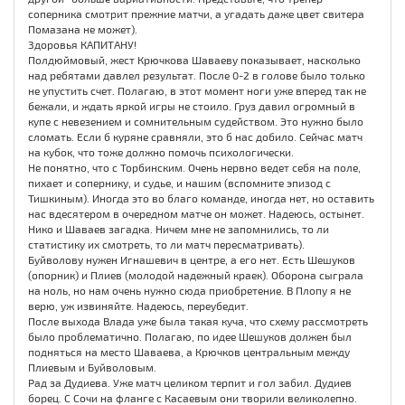
соперника смотрит прежние матчи, а угадать даже цвет свитера
Помазана не может).
Здоровья КАПИТАНУ!
Полдюймовый, жест Крючкова Шаваеву показывает, насколько
над ребятами давлел результат. После 0-2 в голове было только
не упустить счет. Полагаю, в этот момент ноги уже вперед так не
бежали, и ждать яркой игры не стоило. Груз давил огромный в
купе с невезением и сомнительным судейством. Это нужно было
сломать. Если б куряне сравняли, это б нас добило. Сейчас матч
на кубок, что тоже должно помочь психологически.
Не понятно, что с Торбинским. Очень нервно ведет себя на поле,
пихает и сопернику, и судье, и нашим (вспомните эпизод с
Тишкиным). Иногда это во благо команде, иногда нет, но оставить
нас вдесятером в очередном матче он может. Надеюсь, остынет.
Нико и Шаваев загадка. Ничем мне не запомнились, то ли
статистику их смотреть, то ли матч пересматривать).
Буйволову нужен Игнашевич в центре, а его нет. Есть Шешуков
(опорник) и Плиев (молодой надежный краек). Оборона сыграла
на ноль, но нам очень нужно сюда приобретение. В Плопу я не
верю, уж извиняйте. Надеюсь, переубедит.
После выхода Влада уже была такая куча, что схему рассмотреть
было проблематично. Полагаю, по идее Шешуков должен был
подняться на место Шаваева, а Крючков центральным между
Плиевым и Буйволовым.
Рад за Дудиева. Уже матч целиком терпит и гол забил. Дудиев
борец. С Сочи на фланге с Касаевым они творили великолепно.