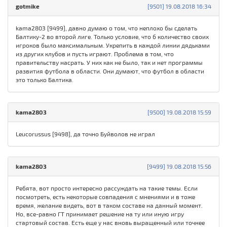
gotmike
[9501] 19.08.2018 16:34
kama2803 [9499], давно думаю о том, что неплохо бы сделать
Балтику-2 во второй лиге. Только условие, что б количество своих
игроков было максимальным. Укрепить в каждой линии дядьками
из других клубов и пусть играют. Проблема в том, что
правительству насрать. У них как не было, так и нет программы
развития футбола в области. Они думают, что футбол в области
это только Балтика.
kama2803
[9500] 19.08.2018 15:59
Leucorussus [9498], да точно Буйволов не играл
kama2803
[9499] 19.08.2018 15:56
Ребята, вот просто интересно рассуждать на такие темы. Если
посмотреть, есть некоторые совпадения с мнениями и в тоже
время, желание видеть, вот в таком составе на данный момент.
Но, все-равно ГТ принимает решение на ту или иную игру
стартовый состав. Есть еще у нас вновь выращенный или точнее