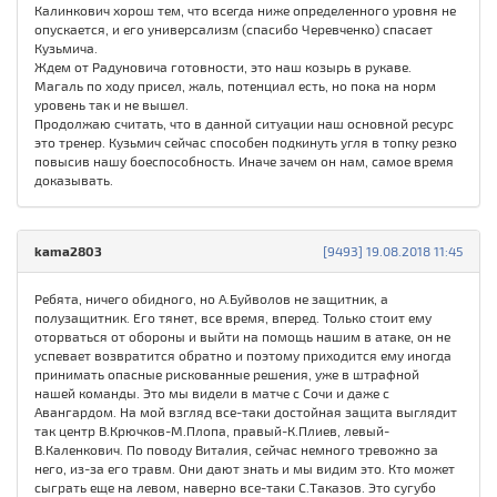
Калинкович хорош тем, что всегда ниже определенного уровня не
опускается, и его универсализм (спасибо Черевченко) спасает
Кузьмича.
Ждем от Радуновича готовности, это наш козырь в рукаве.
Магаль по ходу присел, жаль, потенциал есть, но пока на норм
уровень так и не вышел.
Продолжаю считать, что в данной ситуации наш основной ресурс
это тренер. Кузьмич сейчас способен подкинуть угля в топку резко
повысив нашу боеспособность. Иначе зачем он нам, самое время
доказывать.
kama2803
[9493] 19.08.2018 11:45
Ребята, ничего обидного, но А.Буйволов не защитник, а
полузащитник. Его тянет, все время, вперед. Только стоит ему
оторваться от обороны и выйти на помощь нашим в атаке, он не
успевает возвратится обратно и поэтому приходится ему иногда
принимать опасные рискованные решения, уже в штрафной
нашей команды. Это мы видели в матче с Сочи и даже с
Авангардом. На мой взгляд все-таки достойная защита выглядит
так центр В.Крючков-М.Плопа, правый-К.Плиев, левый-
В.Каленкович. По поводу Виталия, сейчас немного тревожно за
него, из-за его травм. Они дают знать и мы видим это. Кто может
сыграть еще на левом, наверно все-таки С.Таказов. Это сугубо