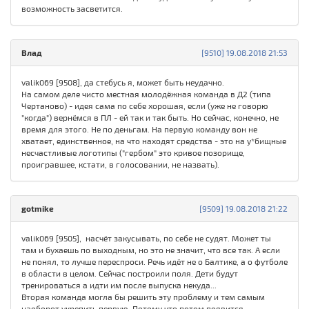
возможность засветится.
Влад
[9510] 19.08.2018 21:53
valik069 [9508], да стебусь я, может быть неудачно.
На самом деле чисто местная молодёжная команда в Д2 (типа
Чертаново) - идея сама по себе хорошая, если (уже не говорю
"когда") вернёмся в ПЛ - ей так и так быть. Но сейчас, конечно, не
время для этого. Не по деньгам. На первую команду вон не
хватает, единственное, на что находят средства - это на у*бищные
несчастливые логотипы ("гербом" это кривое позорище,
проигравшее, кстати, в голосовании, не назвать).
gotmike
[9509] 19.08.2018 21:22
valik069 [9505], насчёт закусывать, по себе не судят. Может ты
там и бухаешь по выходным, но это не значит, что все так. А если
не понял, то лучше переспроси. Речь идёт не о Балтике, а о футболе
в области в целом. Сейчас построили поля. Дети будут
тренироваться а идти им после выпуска некуда...
Вторая команда могла бы решить эту проблему и тем самым
наоборот укрепить первую. Потому что потом появится