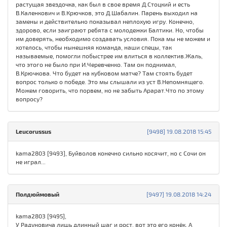
растущая звездочка, как был в свое время Д.Стоцкий и есть
В.Каленкович и В.Крючков, это Д.Шабалин. Парень выходил на
замены и действительно показывал неплохую игру. Конечно,
здорово, если заиграют ребята с молодежки Балтики. Но, чтобы
им доверять, необходимо создавать условия. Пока мы не можем и
хотелось, чтобы нынешняя команда, наши спецы, так
называемые, помогли побыстрее им влиться в коллектив.Жаль,
что этого не было при И.Черевченко. Там он поднимал,
В.Крючкова. Что будет на кубковом матче? Там стоять будет
вопрос только о победе. Это мы слышали из уст В.Непомнящего.
Можем говорить, что порвем, но не забыть Арарат.Что по этому
вопросу?
Leucorussus
[9498] 19.08.2018 15:45
kama2803 [9493], Буйволов конечно сильно косячит, но с Сочи он
не играл...
Полдюймовый
[9497] 19.08.2018 14:24
kama2803 [9495],
У Радуновича лишь длинный шаг и рост, вот это его конёк. А