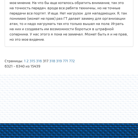
мое мнение. На что бы еще хотелось обратить внимание, так это
на точность передач. вроде все ребята техничны, но не точные
передачи все портят. И еще. Нет нагрузок для нападающих. Я, так
понимаю (может не прав) раз ГТ делает замену для организации
атак, то и надо нагружать тех кто только вышел на поле. Играть
на них и создавать им возможности бороться в штрафной
соперника. У нас этого я пока не замечал. Может быть я и не прав,
но это мое видение.
Страницы:
1
2
315
316
317
318
319
771
772
6321 - 6340 из 15439