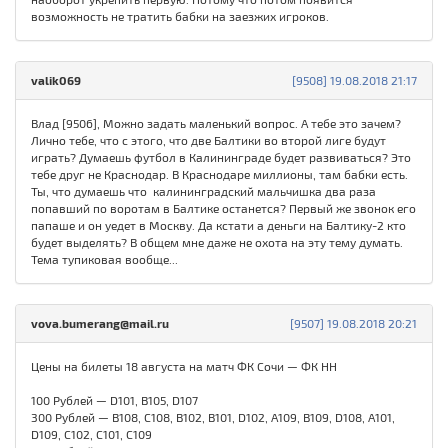
возможность не тратить бабки на заезжих игроков.
valik069
[9508] 19.08.2018 21:17
Влад [9506], Можно задать маленький вопрос. А тебе это зачем?
Лично тебе, что с этого, что две Балтики во второй лиге будут
играть? Думаешь футбол в Калининграде будет развиваться? Это
тебе друг не Краснодар. В Краснодаре миллионы, там бабки есть.
Ты, что думаешь что калининградский мальчишка два раза
попавший по воротам в Балтике останется? Первый же звонок его
папаше и он уедет в Москву. Да кстати а деньги на Балтику-2 кто
будет выделять? В общем мне даже не охота на эту тему думать.
Тема тупиковая вообще...
vova.bumerang@mail.ru
[9507] 19.08.2018 20:21
Цены на билеты 18 августа на матч ФК Сочи — ФК НН
100 Рублей — D101, B105, D107
300 Рублей — B108, C108, B102, B101, D102, A109, B109, D108, A101,
D109, C102, C101, C109