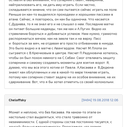
нейтрализовать его, не дать ему играть. Если честно,
складывается мнение, что он сам пытается сейчас играть на поле.
Раньше он как-то выделялся проходами и хорошими пассами в
атаке. Сейчас, я повторюсь, он как бы одиночка. Что касается
С.Дудиева, то я не знал его и не слышал о нем. Последние матчи
он питает большие надежды, так же как и А.Пугин. Видно их
стремление бороться и добиваться успехов. Нам нужно, грамотно
распоряжаться мячом, как на земле так и на верху. Пасс
и бороться за мяч, не отдавая его просто отбиванием в никуда.
Это было видно и в матче с Авангардом. Насчет М.Плопа он
сыграется с В.Крючковым в центре. Насчет П.Радуновича хотелось,
чтобы он был похож немного на С.Себаи. Смог отвлекать защиту
соперника и самому создавать моменты для взятия ворот. Я,
думаю, что мы все этого хотим от Павла. А,Касаева и В.Дядюна
знают как облупленных и им в какой-то мере тяжелее играть,
потому как соперник ставит задачу на их особое внимание, на их
сдерживание. Вот, что я бы хотел отметить со своей колокольни.
Cheloffsky
[9494] 19.08.2018 12:06
Может и неплохо, что без Касаева. На каком-то этапе он
настолько стал выделяться, что стало тревожно от
незаменимости. С одной стороны состав постоянно тасуется, с
другой- больше вариативности. Представьте, что тренер